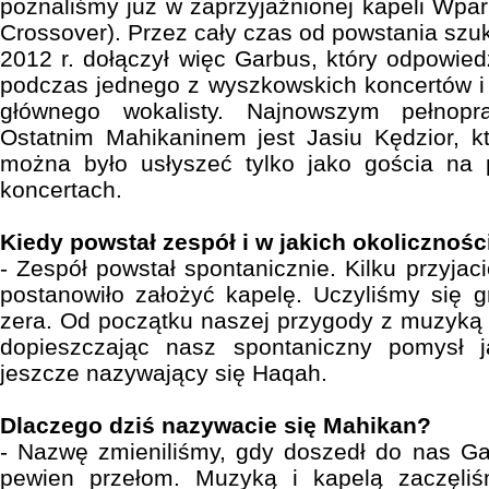
poznaliśmy już w zaprzyjaźnionej kapeli Wpar
Crossover). Przez cały czas od powstania szu
2012 r. dołączył więc Garbus, który odpowied
podczas jednego z wyszkowskich koncertów i z
głównego wokalisty. Najnowszym pełnopr
Ostatnim Mahikaninem jest Jasiu Kędzior, k
można było usłyszeć tylko jako gościa na
koncertach.
Kiedy powstał zespół i w jakich okolicznoś
- Zespół powstał spontanicznie. Kilku przyja
postanowiło założyć kapelę. Uczyliśmy się 
zera. Od początku naszej przygody z muzyką 
dopieszczając nasz spontaniczny pomysł j
jeszcze nazywający się Haqah.
Dlaczego dziś nazywacie się Mahikan?
- Nazwę zmieniliśmy, gdy doszedł do nas Ga
pewien przełom. Muzyką i kapelą zaczęli