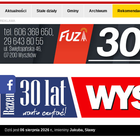
Aktualności
Stałe działy
Gminy
Archiwum
Rekomendac
REKLAMA
Dziś jest
06 sierpnia 2026 r.
, imieniny
Jakuba, Sławy