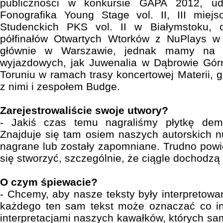
publiczności w konkursie GAPA 2012, ud
Fonografika Young Stage vol. II, III miej
Studenckich PKS vol. II w Białymstoku, c
półfinałów Otwartych Wtorków z NuPlays w 
głównie w Warszawie, jednak mamy na k
wyjazdowych, jak Juwenalia w Dąbrowie Górn
Toruniu w ramach trasy koncertowej Materii, 
z nimi i zespołem Budge.
Zarejestrowaliście swoje utwory?
- Jakiś czas temu nagraliśmy płytkę demo
Znajduje się tam osiem naszych autorskich n
nagrane lub zostały zapomniane. Trudno powie
się stworzyć, szczególnie, że ciągle dochodzą
O czym śpiewacie?
- Chcemy, aby nasze teksty były interpretowa
każdego ten sam tekst może oznaczać co in
interpretacjami naszych kawałków, których sa