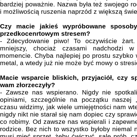
bardziej poważnie. Nazwa była też swojego 
i możliwością ruszenia naprzód z większą świe
Czy macie jakieś wypróbowane sposoby
przedkocenrtowym stresem?
- Zdecydowanie piwo! To oczywiście żart. 
mniejszy, chociaż czasami nadchodzi w
momencie. Chyba najlepiej po prostu szybko w
metal, a wtedy już nie może być mowy o stresi
Macie wsparcie bliskich, przyjaciół, czy s
wam złorzeczyły?
- Zawsze nas wspierano. Nigdy nie spotka
opiniami, szczególnie na początku naszej „
czasu widzimy, jak wiele umiejętności nam wt
nigdy nikt nie starał się nam dopiec czy spraw
co robimy. Od zawsze nas wspierali i zapewn
rodzice. Bez nich to wszystko byłoby niemal 
musi mieć sprzęt, żeby ćwiczyć, salę prób, c