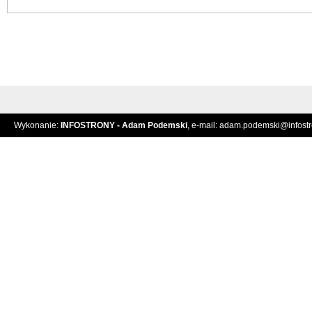
Wykonanie:
INFOSTRONY - Adam Podemski
, e-mail:
adam.podemski@infostro