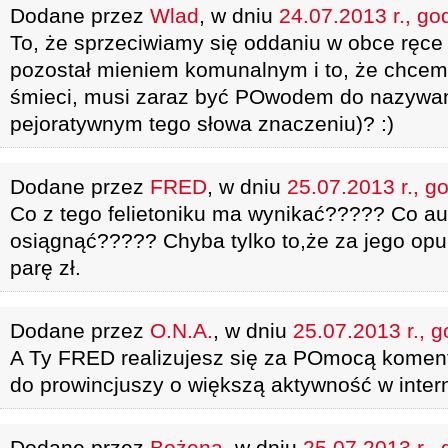
Dodane przez
Wlad
, w dniu
24.07.2013 r., go
To, że sprzeciwiamy się oddaniu w obce ręce
pozostał mieniem komunalnym i to, że chcem
śmieci, musi zaraz być POwodem do nazywani
pejoratywnym tego słowa znaczeniu)? :)
Dodane przez
FRED
, w dniu
25.07.2013 r., g
Co z tego felietoniku ma wynikać????? Co aut
osiągnąć????? Chyba tylko to,że za jego opu
parę zł.
Dodane przez
O.N.A.
, w dniu
25.07.2013 r., g
A Ty FRED realizujesz się za POmocą komenta
do prowincjuszy o większą aktywność w interne
Dodane przez
Bożena
, w dniu
25.07.2013 r., 