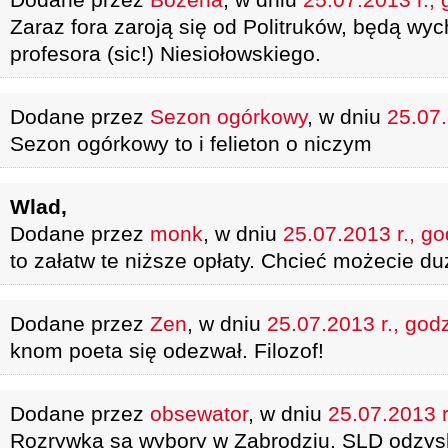
Zaraz fora zaroją się od Politruków, będą wyc
profesora (sic!) Niesiołowskiego.
Dodane przez
Sezon ogórkowy
, w dniu
25.07.
Sezon ogórkowy to i felieton o niczym
Wlad,
Dodane przez
monk
, w dniu
25.07.2013 r., go
to załatw te niższe opłaty. Chcieć możecie du
Dodane przez
Zen
, w dniu
25.07.2013 r., god
knom poeta się odezwał. Filozof!
Dodane przez
obsewator
, w dniu
25.07.2013 r
Rozrywką są wybory w Zabrodziu. SLD odzysk