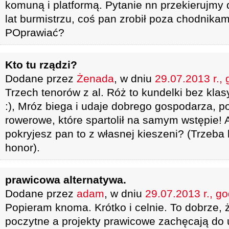
komuną i platformą. Pytanie nn przekierujmy 
lat burmistrzu, coś pan zrobił poza chodnikam
POprawiać?
Kto tu rządzi?
Dodane przez
Żenada
, w dniu
29.07.2013 r., 
Trzech tenorów z al. Róż to kundelki bez klasy
:), Mróz biega i udaje dobrego gospodarza, p
rowerowe, które spartolił na samym wstępie!
pokryjesz pan to z własnej kieszeni? (Trzeba b
honor).
prawicowa alternatywa.
Dodane przez
adam
, w dniu
29.07.2013 r., go
Popieram knoma. Krótko i celnie. To dobrze,
poczytne a projekty prawicowe zachęcają do u