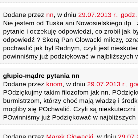
Dodane przez
nn
, w dniu
29.07.2013 r., godz.
Nie jestem od Tuska ani Nowosielskiego itp., 
pytanie i oczekuję odpowiedzi, co zrobił jak b
odpowiedź ? Skorą Pan Głowacki milczy, ozn
pochwalić jak był Radnym, czyli jest nieskute
powinniśmy już podziękować w najbliższych 
głupio-mądre pytania nn
Dodane przez
knom
, w dniu
29.07.2013 r., go
POdziękujmy takim filozofom jak nn. POdzię
burmistrzom, którzy choć mają władzę i środki
mogliby się POchwalić. Czyli są nieskuteczni 
POwinniśmy już Podziękować w najbliższych
Dodane przez
Marek Głowacki
, w dniu
29.07.