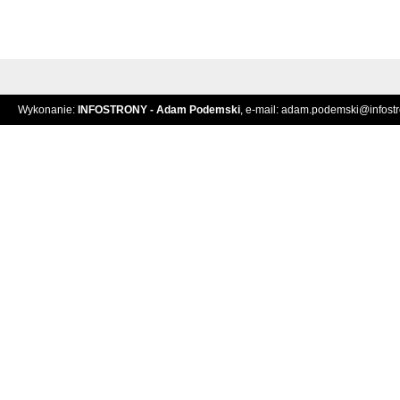
Wykonanie:
INFOSTRONY - Adam Podemski
, e-mail:
adam.podemski@infostro