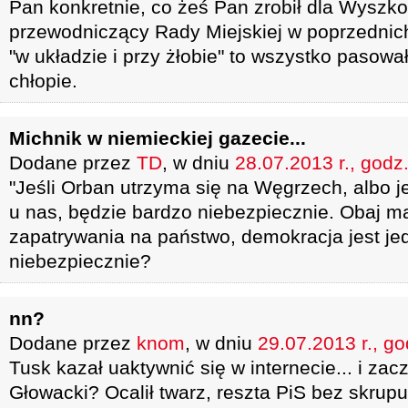
Pan konkretnie, co żeś Pan zrobił dla Wyszk
przewodniczący Rady Miejskiej w poprzednich
"w układzie i przy żłobie" to wszystko pasowa
chłopie.
Michnik w niemieckiej gazecie...
Dodane przez
TD
, w dniu
28.07.2013 r., godz
"Jeśli Orban utrzyma się na Węgrzech, albo j
u nas, będzie bardzo niebezpiecznie. Obaj ma
zapatrywania na państwo, demokracja jest jed
niebezpiecznie?
nn?
Dodane przez
knom
, w dniu
29.07.2013 r., go
Tusk kazał uaktywnić się w internecie... i zacz
Głowacki? Ocalił twarz, reszta PiS bez skrup