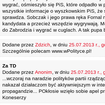
wygrać, ośmieszyło się PiS, które odpadło w 
wszystkie informacje o wyszkowskim PiS, że 
sprawdza. Sobczak i jego prawa ręka Fornal ni
kandydata a przecież wszędzie wygrywają. Mo
do Zabrodzia i wygrać w cuglach. A tak pupa 
Dodane przez
Zdzich
, w dniu
25.07.2013 r., 
Szczególnie polecam www.wPolityce.pl!
Za TD
Dodane przez
Anonim
, w dniu
25.07.2013 r., 
...wczoraj na naradzie polityków partii rządz
nakazał działaczom być aktywniejszym w inte
propagandzie... POkłosie wzięło sobie apel p
Koneserzy