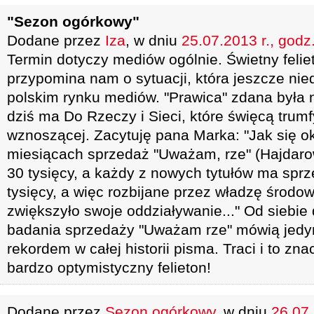
"Sezon ogórkowy"
Dodane przez
Iza
, w dniu
25.07.2013 r., godz
Termin dotyczy mediów ogólnie. Świetny feli
przypomina nam o sytuacji, która jeszcze ni
polskim rynku mediów. "Prawica" zdana była 
dziś ma Do Rzeczy i Sieci, które święcą trumf
wznoszącej. Zacytuję pana Marka: "Jak się ok
miesiącach sprzedaż "Uważam, rze" (Hajdaro
30 tysięcy, a każdy z nowych tytułów ma spr
tysięcy, a więc rozbijane przez władzę środow
zwiększyło swoje oddziaływanie..." Od siebie
badania sprzedaży "Uważam rze" mówią jedyni
rekordem w całej historii pisma. Traci i to z
bardzo optymistyczny felieton!
Dodane przez
Sezon ogórkowy
, w dniu
26.07.