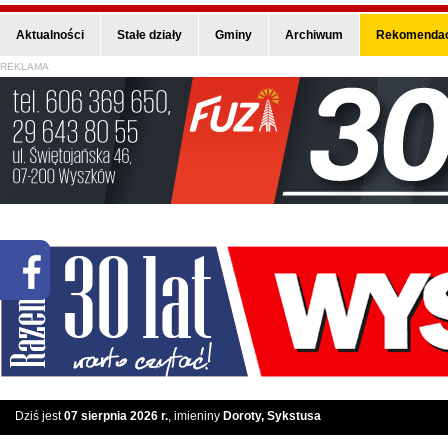
Aktualności
Stałe działy
Gminy
Archiwum
Rekomendac
REKLAMA
Dziś jest
07 sierpnia 2026 r.
, imieniny
Doroty, Sykstusa