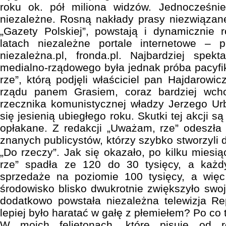
roku ok. pół miliona widzów. Jednocześni
niezależne. Rosną nakłady prasy niezwiązan
„Gazety Polskiej”, powstają i dynamicznie r
latach niezależne portale internetowe – pr
niezależna.pl, fronda.pl. Najbardziej spek
medialno-rządowego była jednak próba pacyfi
rze”, którą podjęli właściciel pan Hajdarowi
rządu panem Grasiem, coraz bardziej wc
rzecznika komunistycznej władzy Jerzego Ur
się jesienią ubiegłego roku. Skutki tej akcji 
opłakane. Z redakcji „Uważam, rze” odeszł
znanych publicystów, którzy szybko stworzyli d
„Do rzeczy”. Jak się okazało, po kilku mies
rze” spadła ze 120 do 30 tysięcy, a każ
sprzedaże na poziomie 100 tysięcy, a więc
środowisko blisko dwukrotnie zwiększyło swoj
dodatkowo powstała niezależna telewizja Re
lepiej było haratać w gałę z płemiełem? Po co 
W moich felietonach, które pisuję od 