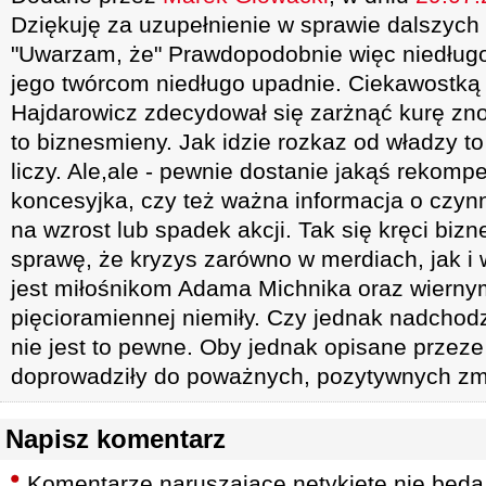
Dziękuję za uzupełnienie w sprawie dalszyc
"Uwarzam, że" Prawdopodobnie więc niedługo
jego twórcom niedługo upadnie. Ciekawostką 
Hajdarowicz zdecydował się zarżnąć kurę znos
to biznesmieny. Jak idzie rozkaz od władzy to
liczy. Ale,ale - pewnie dostanie jakąś rekom
koncesyjka, czy też ważna informacja o czy
na wzrost lub spadek akcji. Tak się kręci bizn
sprawę, że kryzys zarówno w merdiach, jak i 
jest miłośnikom Adama Michnika oraz wiern
pięcioramiennej niemiły. Czy jednak nadchodzi
nie jest to pewne. Oby jednak opisane prze
doprowadziły do poważnych, pozytywnych zm
Napisz komentarz
Komentarze naruszające netykietę nie będą