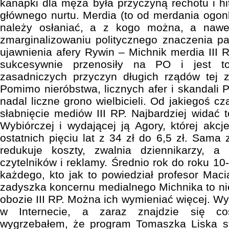
kanapki dla męża była przyczyną rechotu i h
głównego nurtu. Merdia (to od merdania ogon
należy osłaniać, a z kogo można, a nawe
zmarginalizowaniu politycznego znaczenia pa
ujawnienia afery Rywin – Michnik merdia III 
sukcesywnie przenosiły na PO i jest to
zasadniczych przyczyn długich rządów tej z
Pomimo nieróbstwa, licznych afer i skandali 
nadal liczne grono wielbicieli. Od jakiegoś c
słabnięcie mediów III RP. Najbardziej widać 
Wybiórczej i wydającej ją Agory, której akcj
ostatnich pięciu lat z 34 zł do 6,5 zł. Sama
redukuje koszty, zwalnia dziennikarzy, a
czytelników i reklamy. Średnio rok do roku 10-
każdego, kto jak to powiedział profesor Maci
zadyszka koncernu medialnego Michnika to ni
obozie III RP. Można ich wymieniać więcej. W
w Internecie, a zaraz znajdzie się co
wygrzebałem, że program Tomaszka Liska str