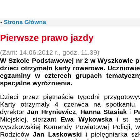
-
Strona Główna
Pierwsze prawo jazdy
(Zam: 14.06.2012 r., godz. 11.39)
W Szkole Podstawowej nr 2 w Wyszkowie p
dzieci otrzymało karty rowerowe. Uczniowie
egzaminy w czterech grupach tematyczny
specjalne wyróżnienia.
Dzieci przez piętnaście tygodni przygotow
Karty otrzymały 4 czerwca na spotkaniu, 
dyrektor
Jan Hryniewicz
,
Hanna Stasiak
i
P
Miejskiej, sierżant
Ewa Wykowska
i st. a
wyszkowskiej Komendy Powiatowej Policji, 
Rodziców
Jan Laskowski
i pielęgniarka s