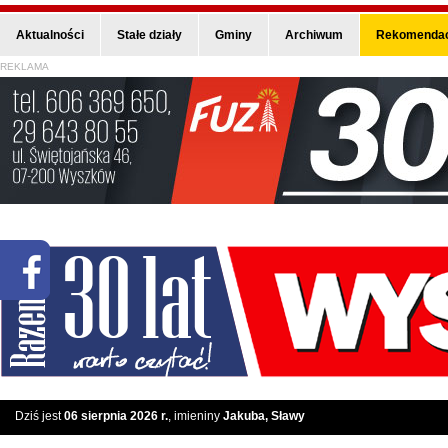
Aktualności
Stałe działy
Gminy
Archiwum
Rekomendac
REKLAMA
Dziś jest
06 sierpnia 2026 r.
, imieniny
Jakuba, Sławy