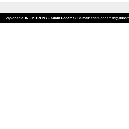
Wykonanie:
INFOSTRONY - Adam Podemski
, e-mail:
adam.podemski@infostro