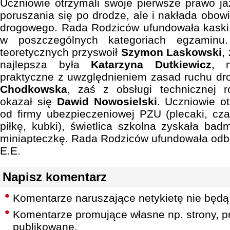
Uczniowie otrzymali swoje pierwsze prawo ja
poruszania się po drodze, ale i nakłada obow
drogowego. Rada Rodziców ufundowała kaski 
w poszczególnych kategoriach egzaminu.
teoretycznych przyswoił
Szymon Laskowski
,
najlepsza była
Katarzyna Dutkiewicz
, n
praktyczne z uwzględnieniem zasad ruchu d
Chodkowska
, zaś z obsługi technicznej 
okazał się
Dawid Nowosielski
. Uczniowie o
od firmy ubezpieczeniowej PZU (plecaki, czap
piłkę, kubki), świetlica szkolna zyskała bad
miniapteczkę. Rada Rodziców ufundowała odbl
E.E.
Napisz komentarz
Komentarze naruszające netykietę nie będą
Komentarze promujące własne np. strony, pr
publikowane.