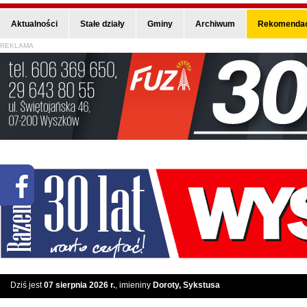
Aktualności
Stałe działy
Gminy
Archiwum
Rekomendac
REKLAMA
Dziś jest
07 sierpnia 2026 r.
, imieniny
Doroty, Sykstusa