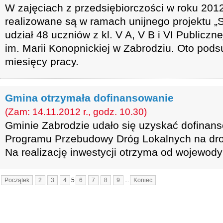
W zajęciach z przedsiębiorczości w roku 2012
realizowane są w ramach unijnego projektu „
udział 48 uczniów z kl. V A, V B i VI Publicz
im. Marii Konopnickiej w Zabrodziu. Oto po
miesięcy pracy.
Gmina otrzymała dofinansowanie
(Zam: 14.11.2012 r., godz. 10.30)
Gminie Zabrodzie udało się uzyskać dofina
Programu Przebudowy Dróg Lokalnych na dr
Na realizację inwestycji otrzyma od wojewody 
Początek
2
3
4
5
6
7
8
9
...
Koniec