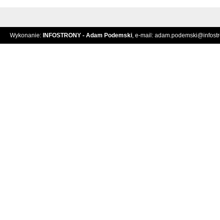
Wykonanie:
INFOSTRONY - Adam Podemski
, e-mail:
adam.podemski@infostro