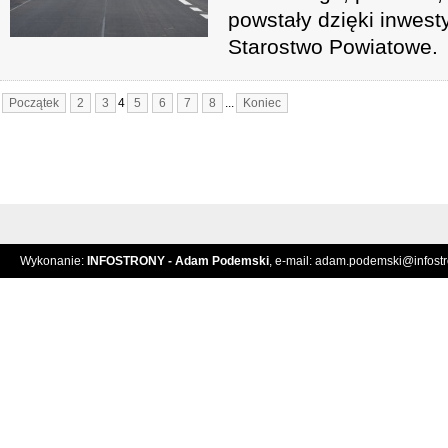
powstały dzięki inwest
Starostwo Powiatowe.
Początek
2
3
4
5
6
7
8
...
Koniec
Wykonanie:
INFOSTRONY - Adam Podemski
, e-mail:
adam.podemski@infostro