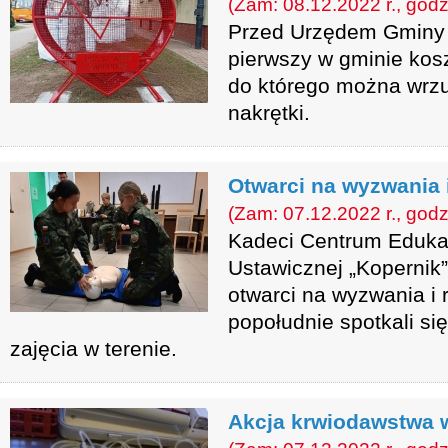
(Zam: 08.12.2022 r., godz
Przed Urzędem Gminy Z
pierwszy w gminie kosz
do którego można wrzu
nakrętki.
Otwarci na wyzwania 
(Zam: 07.12.2022 r., godz
Kadeci Centrum Eduka
Ustawicznej „Kopernik
otwarci na wyzwania i 
popołudnie spotkali się
zajęcia w terenie.
Akcja krwiodawstwa 