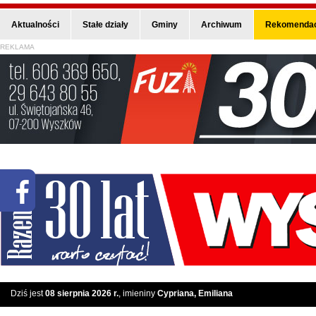
Aktualności
Stałe działy
Gminy
Archiwum
Rekomendac
REKLAMA
Dziś jest
08 sierpnia 2026 r.
, imieniny
Cypriana, Emiliana