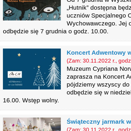
„Hutnik” dostępna będ
uczniów Specjalnego 
Wychowawczego. Jej of
odbędzie się 7 grudnia o godz. 10.00.
Koncert Adwentowy 
(Zam: 30.11.2022 r., godz
Muzeum Cypriana Nor
zaprasza na Koncert 
pójdziemy wszyscy do 
odbędzie się w niedzie
16.00. Wstęp wolny.
Świąteczny jarmark w
(Zam: 30.11.2022 r., godz