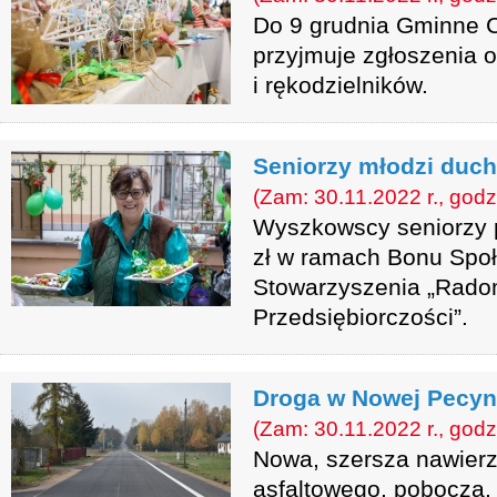
Do 9 grudnia Gminne C
przyjmuje zgłoszenia 
i rękodzielników.
Seniorzy młodzi duc
(Zam: 30.11.2022 r., godz
Wyszkowscy seniorzy p
zł w ramach Bonu Społ
Stowarzyszenia „Rado
Przedsiębiorczości”.
Droga w Nowej Pecyn
(Zam: 30.11.2022 r., godz
Nowa, szersza nawierz
asfaltowego, pobocza,