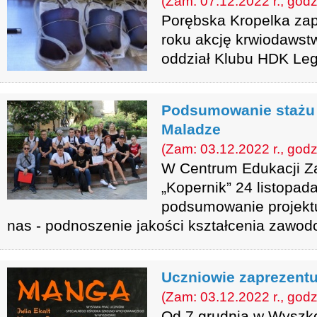
(Zam: 07.12.2022 r., godz
Porębska Kropelka zap
roku akcję krwiodawst
oddział Klubu HDK Leg
Podsumowanie stażu
Maladze
(Zam: 03.12.2022 r., godz
W Centrum Edukacji Z
„Kopernik” 24 listopad
podsumowanie projektu
nas - podnoszenie jakości kształcenia zawod
Uczniowie zaprezentu
(Zam: 03.12.2022 r., godz
Od 7 grudnia w Wyszk