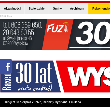
Aktualności
Stałe działy
Gminy
Archiwum
Rekomendac
REKLAMA
Dziś jest
08 sierpnia 2026 r.
, imieniny
Cypriana, Emiliana