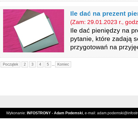
Ile dać na prezent pi
(Zam: 29.01.2023 r., godz
Ile dać pieniędzy na p
pytanie, które zadają 
przygotowań na przyjęc
Początek
2
3
4
5
...
Koniec
Wykonanie:
INFOSTRONY - Adam Podemski
, e-mail:
adam.podemski@infostro