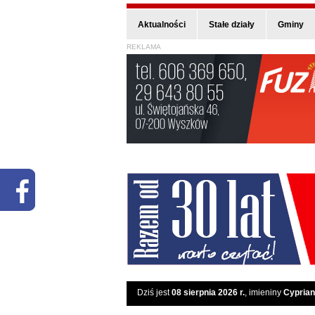
Aktualności
Stałe działy
Gminy
REKLAMA
Dziś jest
08 sierpnia 2026 r.
, imieniny
Cyprian