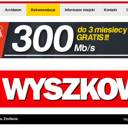
Archiwum
Rekomendacje
Informator miejski
Kontakt
O
a, Emiliana
Wy