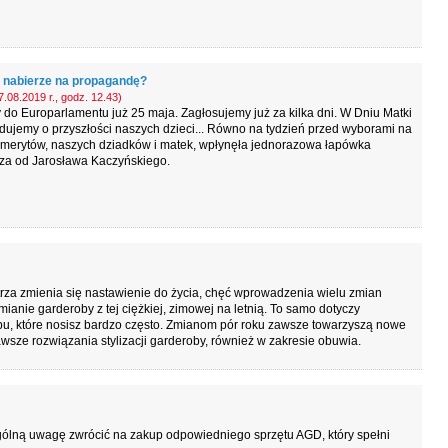
ę nabierze na propagandę?
.08.2019 r., godz. 12.43)
do Europarlamentu już 25 maja. Zagłosujemy już za kilka dni. W Dniu Matki
ujemy o przyszłości naszych dzieci... Równo na tydzień przed wyborami na
emerytów, naszych dziadków i matek, wpłynęła jednorazowa łapówka
za od Jarosława Kaczyńskiego.
a zmienia się nastawienie do życia, chęć wprowadzenia wielu zmian
ianie garderoby z tej ciężkiej, zimowej na letnią. To samo dotyczy
pu, które nosisz bardzo często. Zmianom pór roku zawsze towarzyszą nowe
awsze rozwiązania stylizacji garderoby, również w zakresie obuwia.
lną uwagę zwrócić na zakup odpowiedniego sprzętu AGD, który spełni