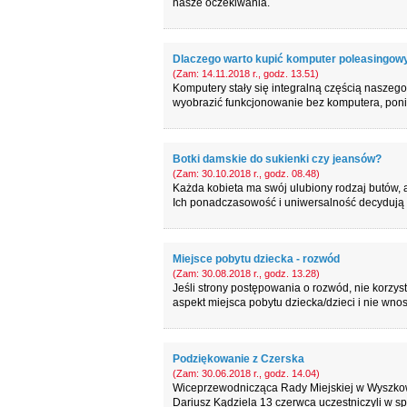
nasze oczekiwania.
Dlaczego warto kupić komputer poleasingow
(Zam: 14.11.2018 r., godz. 13.51)
Komputery stały się integralną częścią naszego
wyobrazić funkcjonowanie bez komputera, poni
Botki damskie do sukienki czy jeansów?
(Zam: 30.10.2018 r., godz. 08.48)
Każda kobieta ma swój ulubiony rodzaj butów, a
Ich ponadczasowość i uniwersalność decydują 
Miejsce pobytu dziecka - rozwód
(Zam: 30.08.2018 r., godz. 13.28)
Jeśli strony postępowania o rozwód, nie korzy
aspekt miejsca pobytu dziecka/dzieci i nie wnos
Podziękowanie z Czerska
(Zam: 30.06.2018 r., godz. 14.04)
Wiceprzewodnicząca Rady Miejskiej w Wyszko
Dariusz Kądziela 13 czerwca uczestniczyli w sp