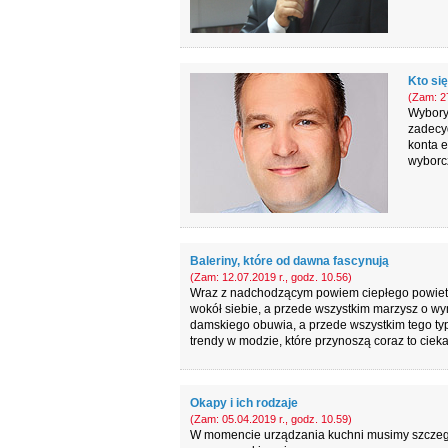
Kto si
(Zam: 27
Wybory 
zadecyd
konta 
wyborc
Baleriny, które od dawna fascynują
(Zam: 12.07.2019 r., godz. 10.56)
Wraz z nadchodzącym powiem ciepłego powietrz
wokół siebie, a przede wszystkim marzysz o wym
damskiego obuwia, a przede wszystkim tego ty
trendy w modzie, które przynoszą coraz to ciek
Okapy i ich rodzaje
(Zam: 05.04.2019 r., godz. 10.59)
W momencie urządzania kuchni musimy szczegó