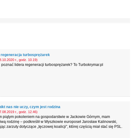
 regeneracja turbosprężarek
.10.2020 r., godz. 10.19)
poznać lidera regeneracji turbosprężarek? To Turbokrymar.pl
ikt nas nie uczy, czym jest rodzina
.08.2019 r., godz. 12.46)
em piątym pokoleniem na gospodarstwie w Jackowie Górnym, mam
iwą rodzinę – podkreślił w Wyszkowie europoseł Jarosław Kalinowski,
jąc zarzuty dotyczące „tęczowej koalicji”, której częścią miał stać się PSL.