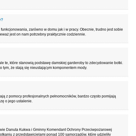
y?
 funkcjonowania, zarówno w domu jak i w pracy. Obecnie, trudno jest sobie
eważ jest on nam potrzebny praktycznie codziennie.
le te, które stanowią podstawę damskiej garderoby to zdecydowanie botki.
o tym, że stają się nieustającym komponentem mody.
stają z pomocy profesjonalnych pełnomocników, bardzo często pomijają
zę o jego ustalenie.
wie Danuta Kukwa i Gminny Komendant Ochrony Przeciwpożarowej
otkaniu z przedstawicielami ponad 100 samorządów, które udzieliły