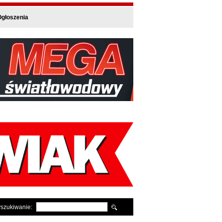
głoszenia
szukiwanie: