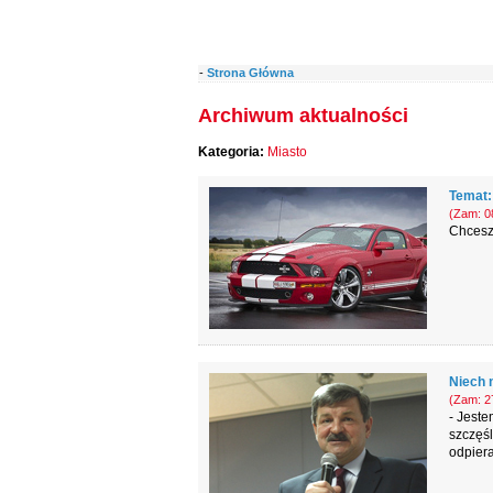
-
Strona Główna
Archiwum aktualności
Kategoria:
Miasto
Temat:
(Zam: 08
Chcesz 
Niech n
(Zam: 27
- Jest
szczęśl
odpiera