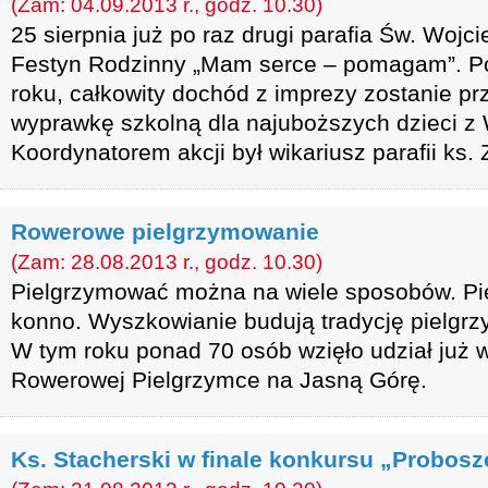
(Zam: 04.09.2013 r., godz. 10.30)
25 sierpnia już po raz drugi parafia Św. Wojc
Festyn Rodzinny „Mam serce – pomagam”. Po
roku, całkowity dochód z imprezy zostanie p
wyprawkę szkolną dla najuboższych dzieci z 
Koordynatorem akcji był wikariusz parafii ks.
Rowerowe pielgrzymowanie
(Zam: 28.08.2013 r., godz. 10.30)
Pielgrzymować można na wiele sposobów. Pi
konno. Wyszkowianie budują tradycję pielgr
W tym roku ponad 70 osób wzięło udział już 
Rowerowej Pielgrzymce na Jasną Górę.
Ks. Stacherski w finale konkursu „Probos