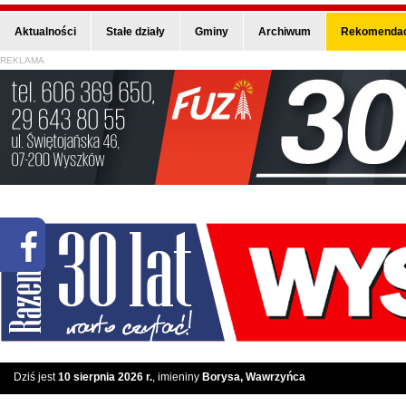
Aktualności
Stałe działy
Gminy
Archiwum
Rekomendac
REKLAMA
Dziś jest
10 sierpnia 2026 r.
, imieniny
Borysa, Wawrzyńca