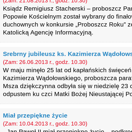
(Zam: 21.08.2013 r., godz. 10.30)
Ksiądz Remigiusz Stacherski – proboszcz Pa
Popowie Kościelnym został wybrany do finało
duchownych w konkursie „Proboszcz Roku” 
Katolicką Agencję Informacyjną.
Srebrny jubileusz ks. Kazimierza Wądołow
(Zam: 26.06.2013 r., godz. 10.30)
W maju minęło 25 lat od kapłańskich święceń
Kazimierza Wądołowskiego, proboszcza parafi
Msza dziękczynna odbyła się w niedzielę 23 
odpustem ku czci Matki Bożej Nieustającej P
Miał przepiękne życie
(Zam: 10.04.2013 r., godz. 10.30)
- Jan Paweł II miał przepiękne życie – podkreś