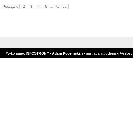
Początek
2
3
4
5
...
Koniec
Wykonanie:
INFOSTRONY - Adam Podemski
, e-mail:
adam.podemski@infostro