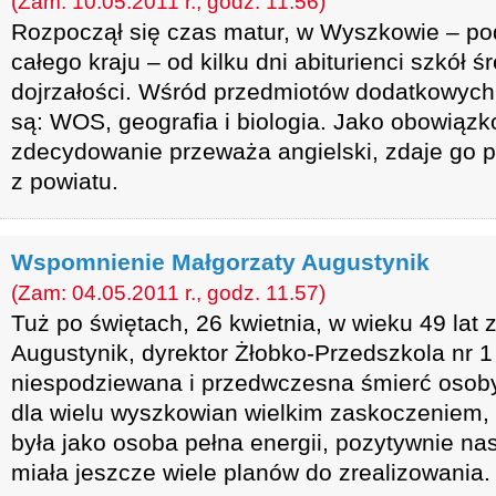
(Zam: 10.05.2011 r., godz. 11.56)
Rozpoczął się czas matur, w Wyszkowie – pod
całego kraju – od kilku dni abiturienci szkół 
dojrzałości. Wśród przedmiotów dodatkowych
są: WOS, geografia i biologia. Jako obowiąz
zdecydowanie przeważa angielski, zdaje go
z powiatu.
Wspomnienie Małgorzaty Augustynik
(Zam: 04.05.2011 r., godz. 11.57)
Tuż po świętach, 26 kwietnia, w wieku 49 lat
Augustynik, dyrektor Żłobko-Przedszkola nr 
niespodziewana i przedwczesna śmierć osoby 
dla wielu wyszkowian wielkim zaskoczeniem,
była jako osoba pełna energii, pozytywnie na
miała jeszcze wiele planów do zrealizowania.