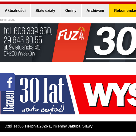
Aktualności
Stałe działy
Gminy
Archiwum
Rekomendac
REKLAMA
Dziś jest
06 sierpnia 2026 r.
, imieniny
Jakuba, Sławy