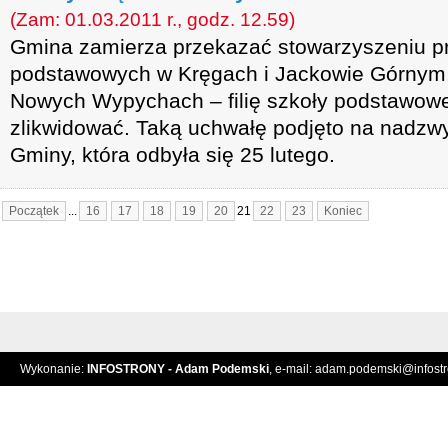
(Zam: 01.03.2011 r., godz. 12.59)
Gmina zamierza przekazać stowarzyszeniu p
podstawowych w Kręgach i Jackowie Górnym,
Nowych Wypychach – filię szkoły podstawowe
zlikwidować. Taką uchwałę podjęto na nadzwy
Gminy, która odbyła się 25 lutego.
Początek
...
16
17
18
19
20
21
22
23
Koniec
Wykonanie:
INFOSTRONY - Adam Podemski
, e-mail:
adam.podemski@infostro