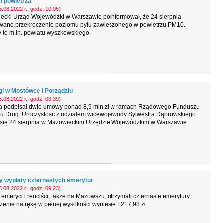
n powietrza
.08.2022 r., godz. 10.05)
ecki Urząd Wojewódzki w Warszawie poinformował, że 24 sierpnia
wano przekroczenie poziomu pyłu zawieszonego w powietrzu PM10.
 to m.in. powiatu wyszkowskiego.
gi w Mostówce i Porządziu
.08.2022 r., godz. 09.39)
ta podpisał dwie umowy ponad 8,9 mln zł w ramach Rządowego Funduszu
u Dróg. Uroczystość z udziałem wicewojewody Sylwestra Dąbrowskiego
 się 24 sierpnia w Mazowieckim Urzędzie Wojewódzkim w Warszawie.
y wypłaty czternastych emerytur
.08.2022 r., godz. 09.23)
 emeryci i renciści, także na Mazowszu, otrzymali czternaste emerytury.
enie na rękę w pełnej wysokości wyniesie 1217,98 zł.