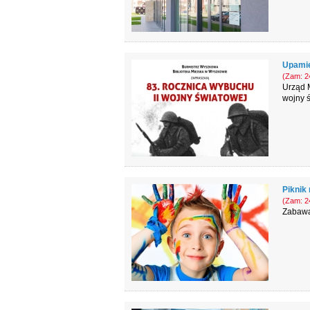
Upamię
(Zam: 24
Urząd M
wojny ś
Piknik
(Zam: 24
Zabawa 