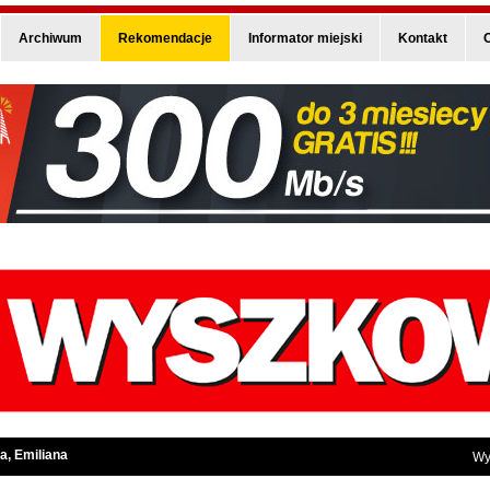
Archiwum
Rekomendacje
Informator miejski
Kontakt
O
a, Emiliana
Wy