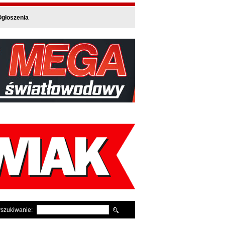
głoszenia
szukiwanie: