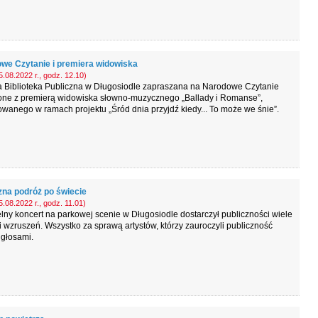
we Czytanie i premiera widowiska
.08.2022 r., godz. 12.10)
 Biblioteka Publiczna w Długosiodle zapraszana na Narodowe Czytanie
one z premierą widowiska słowno-muzycznego „Ballady i Romanse”,
owanego w ramach projektu „Śród dnia przyjdź kiedy... To może we śnie”.
na podróż po świecie
.08.2022 r., godz. 11.01)
lny koncert na parkowej scenie w Długosiodle dostarczył publiczności wiele
i wzruszeń. Wszystko za sprawą artystów, którzy zauroczyli publiczność
 głosami.