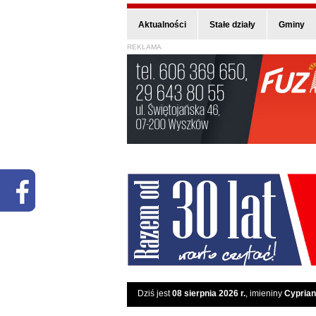
Aktualności
Stałe działy
Gminy
REKLAMA
Dziś jest
08 sierpnia 2026 r.
, imieniny
Cyprian