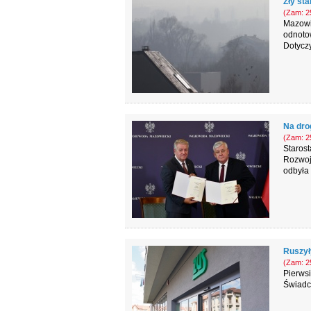
Zły sta
(Zam: 25
Mazowi
odnoto
Dotyczy
Na dro
(Zam: 25
Staros
Rozwoj
odbyła
Ruszył
(Zam: 25
Pierwsi
Świadcz