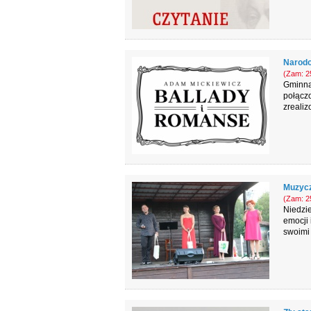
Narodo
(Zam: 25
Gminna
połącz
zrealiz
Muzycz
(Zam: 25
Niedzie
emocji 
swoimi