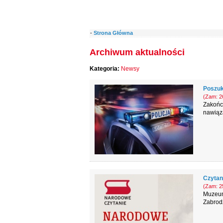
-
Strona Główna
Archiwum aktualności
Kategoria:
Newsy
Poszuk
(Zam: 26
Zakończ
nawiąza
Czytan
(Zam: 25
Muzeum
Zabrodz