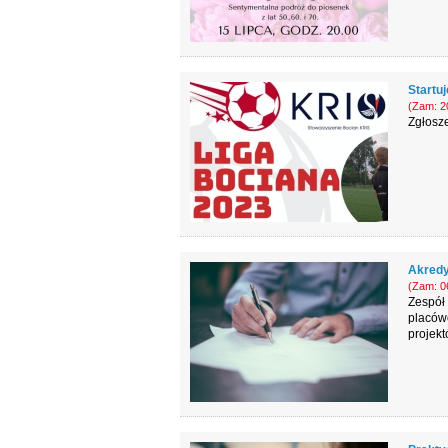
Startu
(Zam: 20
Zgłosze
Akredy
(Zam: 06
Zespół
placówe
projek