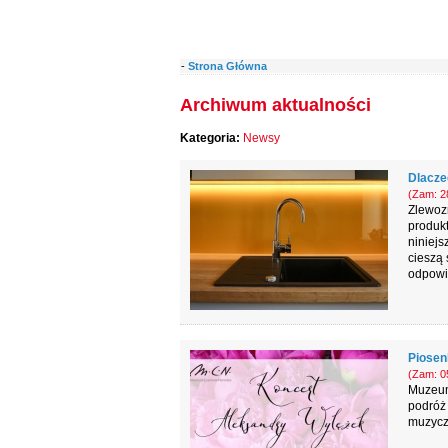
-
Strona Główna
Archiwum aktualności
Kategoria:
Newsy
Dlacze
(Zam: 28
Zlewozm
produkt
niniejs
cieszą 
odpowie
Piosenk
(Zam: 05
Muzeum
podróż 
muzyczn