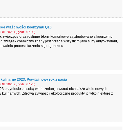
kłe właściwości koenzymu Q10
.01.2023 r., godz. 07.00)
e, zwierzęce oraz roślinne błony komórkowe są zbudowane z koenzymu
n związek chemiczny znany jest przede wszystkim jako silny antyoksydant,
powalnia proces starzenia się organizmu.
kulinarne 2023. Powitaj nowy rok z pasją
.01.2023 r., godz. 07.23)
3 przyniesie ze sobą wiele zmian, a wśród nich także wiele nowych
 kulinarnych. Zdrowa żywność i ekologiczne produkty to tylko niektóre z