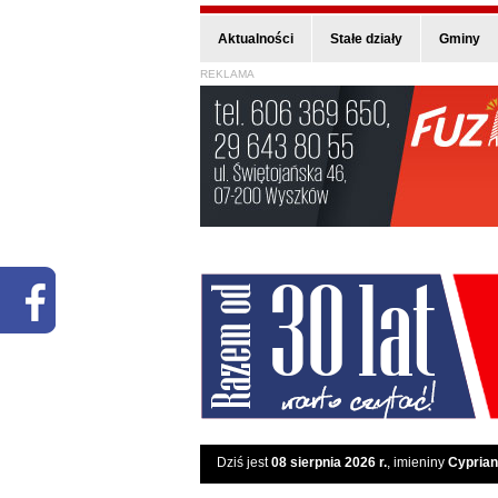
Aktualności
Stałe działy
Gminy
REKLAMA
Dziś jest
08 sierpnia 2026 r.
, imieniny
Cyprian