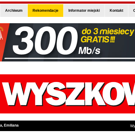
Archiwum
Rekomendacje
Informator miejski
Kontakt
O
a, Emiliana
Wy