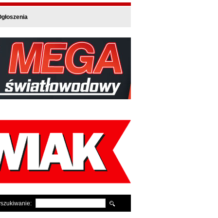
głoszenia
szukiwanie: