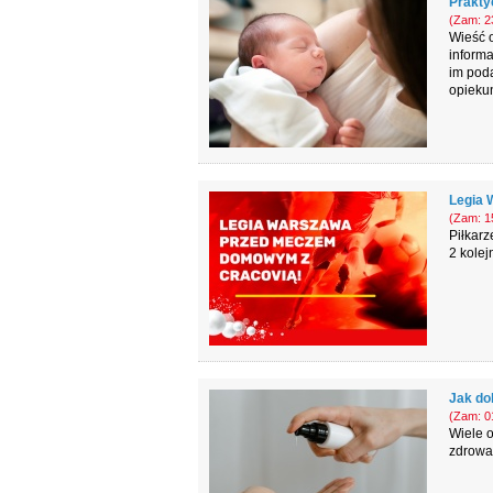
Prakty
(Zam: 23
Wieść o
inform
im poda
opieku
Legia 
(Zam: 15
Piłkarz
2 kolej
Jak do
(Zam: 01
Wiele 
zdrowa,