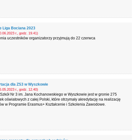
je Liga Bociana 2023
.06.2023 r., godz. 19.41)
nia uczestników organizatorzy przyjmują do 22 czerwca
tacja dla ZS3 w Wyszkowie
.05.2023 r., godz. 12.40)
 Szkół Nr 3 im. Jana Kochanowskiego w Wyszkowie jest w gronie 275
k oświatowych z całej Polski, które otrzymały akredytację na realizację
tów w Programie Erasmus+ Kształcenie i Szkolenia Zawodowe.