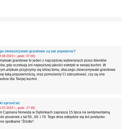
go zlewozmywaki granitowe są tak popularne?
.08.2023 r., godz. 07.00)
ywaki granitowe to jeden z najczęściej wybieranych przez klientów
ów, gdy oczekują oni najwyższej jakości estetyki w swojej kuchni. W
zym artykule przyjrzymy się bliżej temu, dlaczego zlewozmywaki granitowe
się taką popularnością, oraz pomożemy Ci zdecydować, czy są one
dnie dla Twojej kuchni.
i sprzed lat
.07.2023 r., godz. 17.46)
 Cypriana Norwida w Dębinkach zaprasza 15 lipca na sentymentalną
do piosenek z lat 50., 60. i 70. Tego dnia odbędzie się też poetycko-
e spotkanie "Źródło".