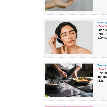
Niezwy
(Zam: 30
Ludzki
Q10. Te
który s
Trendy 
(Zam: 29
Rok 202
trendów
nich.