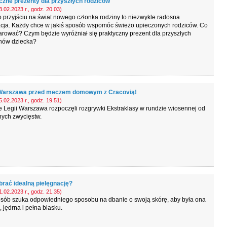
czne prezenty dla przyszłych rodziców
.02.2023 r., godz. 20.03)
 przyjściu na świat nowego członka rodziny to niezwykle radosna
acja. Każdy chce w jakiś sposób wspomóc świeżo upieczonych rodziców. Co
rować? Czym będzie wyróżniał się praktyczny prezent dla przyszłych
nów dziecka?
Warszawa przed meczem domowym z Cracovią!
.02.2023 r., godz. 19.51)
e Legii Warszawa rozpoczęli rozgrywki Ekstraklasy w rundzie wiosennej od
nych zwycięstw.
brać idealną pielęgnację?
.02.2023 r., godz. 21.35)
osób szuka odpowiedniego sposobu na dbanie o swoją skórę, aby była ona
 jędrna i pełna blasku.