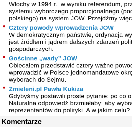
Włochy w 1994 r., w wyniku referendum, pr
systemu wyborczego proporcjonalnego (po
polskiego) na system JOW. Przejdźmy więc
Cztery powody wprowadzenia JOW
W demokratycznym państwie, ordynacja wy
jest źródłem i jądrem dalszych zdarzeń poli
gospodarczych.
Gościnne „wady” JOW
Obiecałem przedstawić cztery ważne powody
wprowadzić w Polsce jednomandatowe okr
wyborach do Sejmu.
Zmieleni.pl Pawła Kukiza
Gdybyśmy postawili proste pytanie: po co 
Naturalna odpowiedź brzmiałaby: aby wybr
reprezentantów do polityki. A w jakim celu?
Komentarze