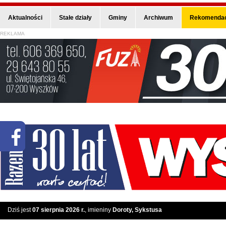
Aktualności
Stałe działy
Gminy
Archiwum
Rekomendac
REKLAMA
Dziś jest
07 sierpnia 2026 r.
, imieniny
Doroty, Sykstusa