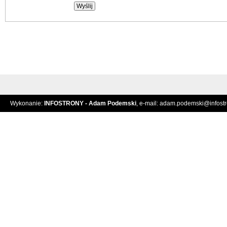
Wykonanie:
INFOSTRONY - Adam Podemski
, e-mail:
adam.podemski@infostro