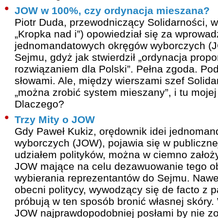
JOW w 100%, czy ordynacja mieszana?
Piotr Duda, przewodniczący Solidarności, w
„Kropka nad i”) opowiedział się za wprowa
jednomandatowych okręgów wyborczych (
Sejmu, gdyż jak stwierdził „ordynacja propo
rozwiązaniem dla Polski”. Pełna zgoda. Pod
słowami. Ale, między wierszami szef Solid
„można zrobić system mieszany”, i tu mojej
Dlaczego?
Trzy Mity o JOW
Gdy Paweł Kukiz, orędownik idei jednoma
wyborczych (JOW), pojawia się w publicznej
udziałem polityków, można w ciemno założy
JOW mające na celu dezawuowanie tego o
wybierania reprezentantów do Sejmu. Nawet
obecni politycy, wywodzący się de facto z 
próbują w ten sposób bronić własnej skóry
JOW najprawdopodobniej posłami by nie zost