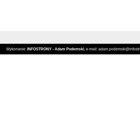
Wykonanie:
INFOSTRONY - Adam Podemski
, e-mail:
adam.podemski@infostro