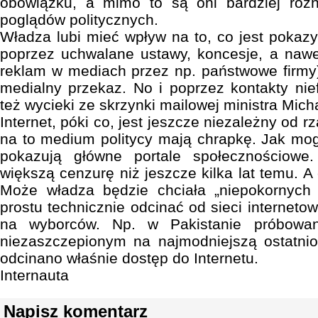
obowiązku, a mimo to są oni bardziej róż
poglądów politycznych.
Władza lubi mieć wpływ na to, co jest poka
poprzez uchwalane ustawy, koncesje, a nawe
reklam w mediach przez np. państwowe firmy
medialny przekaz. No i poprzez kontakty nief
też wycieki ze skrzynki mailowej ministra Mic
Internet, póki co, jest jeszcze niezależny od rz
na to medium politycy mają chrapkę. Jak mog
pokazują główne portale społecznościowe
większą cenzurę niż jeszcze kilka lat temu. A
Może władza będzie chciała „niepokornych
prostu technicznie odcinać od sieci internetow
na wyborców. Np. w Pakistanie próbowa
niezaszczepionym na najmodniejszą ostatn
odcinano właśnie dostęp do Internetu.
Internauta
Napisz komentarz