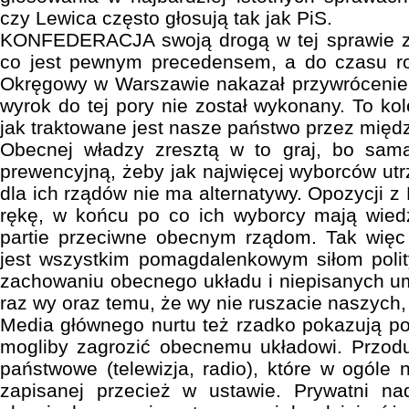
czy Lewica często głosują tak jak PiS.
KONFEDERACJA swoją drogą w tej sprawie z
co jest pewnym precedensem, a do czasu ro
Okręgowy w Warszawie nakazał przywrócenie pro
wyrok do tej pory nie został wykonany. To ko
jak traktowane jest nasze państwo przez międ
Obecnej władzy zresztą w to graj, bo sam
prewencyjną, żeby jak najwięcej wyborców ut
dla ich rządów nie ma alternatywy. Opozycji z 
rękę, w końcu po co ich wyborcy mają wiedz
partie przeciwne obecnym rządom. Tak więc
jest wszystkim pomagdalenkowym siłom polit
zachowaniu obecnego układu i niepisanych u
raz wy oraz temu, że wy nie ruszacie naszych
Media głównego nurtu też rzadko pokazują pol
mogliby zagrozić obecnemu układowi. Przod
państwowe (telewizja, radio), które w ogóle 
zapisanej przecież w ustawie. Prywatni n