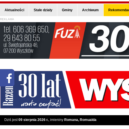
Aktualności
Stałe działy
Gminy
Archiwum
Rekomendac
REKLAMA
Dziś jest
09 sierpnia 2026 r.
, imieniny
Romana, Romualda