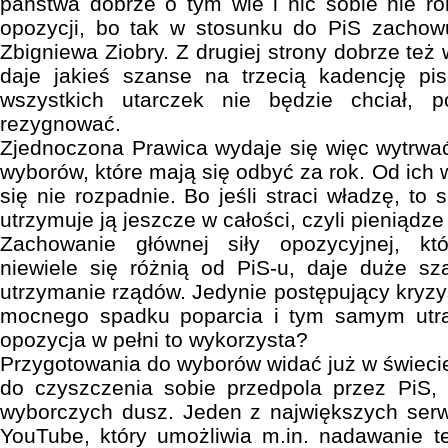
państwa dobrze o tym wie i nic sobie nie r
opozycji, bo tak w stosunku do PiS zachowu
Zbigniewa Ziobry. Z drugiej strony dobrze też w
daje jakieś szanse na trzecią kadencję p
wszystkich utarczek nie będzie chciał, 
rezygnować.
Zjednoczona Prawica wydaje się więc wytrwa
wyborów, które mają się odbyć za rok. Od ich
się nie rozpadnie. Bo jeśli straci władzę, to 
utrzymuje ją jeszcze w całości, czyli pieniądze i
Zachowanie głównej siły opozycyjnej, k
niewiele się różnią od PiS-u, daje duże s
utrzymanie rządów. Jedynie postępujący kryzy
mocnego spadku poparcia i tym samym utrat
opozycja w pełni to wykorzysta?
Przygotowania do wyborów widać już w świeci
do czyszczenia sobie przedpola przez PiS
wyborczych dusz. Jeden z największych ser
YouTube, który umożliwia m.in. nadawanie tel