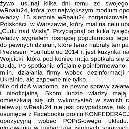
żywo, usunął kilka dni temu ze swojego p
wRealu24, która jest największym medium op
władzy. 15 sierpnia wRealu24 zorganizowała
Polskości” w Warszawie, który miał na celu up
„Cudu nad Wisłą”. Przyciągnął on kilka tysięc
władzy sygnałem rosnącej popularności teg
do pewnych działań, które teraz nabrały tempa
Prezesem YouTube od 2014 r. jest kuzynka n
Wojcicki, która pod koniec maja spotkała się
Dudą. Po spotkaniu oficjalnie poinformowano
m.in. działania firmy wobec dezinformacj
Ukrainie, ale zapewne nie tylko.
Nie od dziś wiadomo, że pewne sprawy załatwia
i nieoficjalną. Skoro ludzie władzy mają
omieszkają się ich wykorzystać w swoich c
telewizji wRealu24 nie jest przypadkowe, tak
usunięcie z Facebooka profilu KONFEDERACJI, 
opozycyjną wobec POPiS-owego układu.
głosowania w najbardziej istotnych sprawac