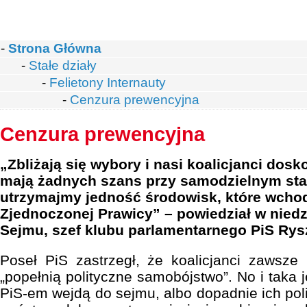
-
Strona Główna
-
Stałe działy
-
Felietony Internauty
-
Cenzura prewencyjna
Cenzura prewencyjna
„Zbliżają się wybory i nasi koalicjanci dosk
mają żadnych szans przy samodzielnym sta
utrzymajmy jedność środowisk, które wcho
Zjednoczonej Prawicy” – powiedział w nied
Sejmu, szef klubu parlamentarnego PiS Rysz
Poseł PiS zastrzegł, że koalicjanci zawsze
„popełnią polityczne samobójstwo”. No i taka 
PiS-em wejdą do sejmu, albo dopadnie ich pol