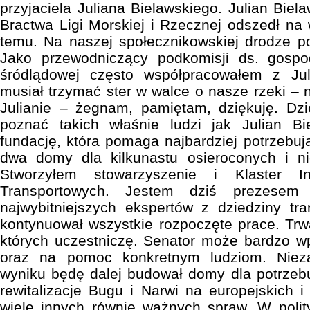
przyjaciela Juliana Bielawskiego. Julian Bie
Bractwa Ligi Morskiej i Rzecznej odszedł na 
temu. Na naszej społecznikowskiej drodze p
Jako przewodniczący podkomisji ds. gospod
śródlądowej często współpracowałem z J
musiał trzymać ster w walce o nasze rzeki – 
Julianie – żegnam, pamiętam, dziękuję. Dz
poznać takich właśnie ludzi jak Julian Bi
fundację, która pomaga najbardziej potrzebu
dwa domy dla kilkunastu osieroconych i ni
Stworzyłem stowarzyszenie i Klaster In
Transportowych. Jestem dziś prezesem o
najwybitniejszych ekspertów z dziedziny tr
kontynuował wszystkie rozpoczęte prace. Tr
których uczestniczę. Senator może bardzo w
oraz na pomoc konkretnym ludziom. Nieza
wyniku będę dalej budował domy dla potrzeb
rewitalizacje Bugu i Narwi na europejskich i
wiele innych równie ważnych spraw. W polity