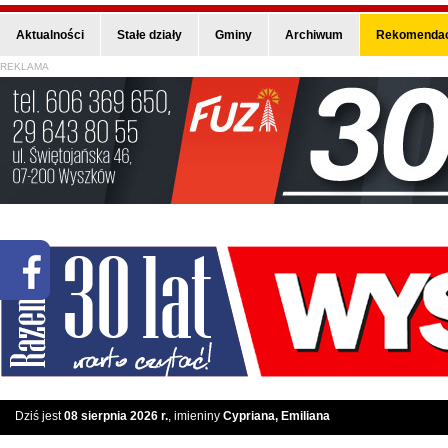
Aktualności
Stałe działy
Gminy
Archiwum
Rekomendac
REKLAMA
Dziś jest
08 sierpnia 2026 r.
, imieniny
Cypriana, Emiliana