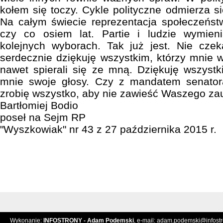
kołem się toczy. Cykle polityczne odmierza si
Na całym świecie reprezentacja społeczeńst
czy co osiem lat. Partie i ludzie wymien
kolejnych wyborach. Tak już jest. Nie cze
serdecznie dziękuję wszystkim, którzy mnie w
nawet spierali się ze mną. Dziękuję wszystk
mnie swoje głosy. Czy z mandatem senator
zrobię wszystko, aby nie zawieść Waszego zau
Bartłomiej Bodio
poseł na Sejm RP
"Wyszkowiak" nr 43 z 27 października 2015 r.
Wykonanie:
INFOSTRONY - Adam Podemski
, e-mail:
adam.podemski@infostro