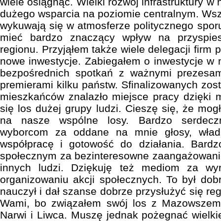
wiele osiągnąć. Wielki rozwój infrastruktury 
dużego wsparcia na poziomie centralnym. Wszy
wykuwają się w atmosferze politycznego sporu
mieć bardzo znaczący wpływ na przyspie
regionu. Przyjąłem także wiele delegacji firm
nowe inwestycje. Zabiegałem o inwestycje w
bezpośrednich spotkań z ważnymi prezesam
premierami kilku państw. Sfinalizowanych zosta
mieszkańców znalazło miejsce pracy dzięki 
się los dużej grupy ludzi. Cieszę się, że mo
na nasze wspólne losy. Bardzo serdeczn
wyborcom za oddane na mnie głosy, wła
współpracę i gotowość do działania. Bardz
społecznym za bezinteresowne zaangażowanie
innych ludzi. Dziękuję też mediom za w
organizowaniu akcji społecznych. To był dob
nauczył i dał szanse dobrze przysłużyć się re
Wami, bo związałem swój los z Mazowszem,
Narwi i Liwca. Muszę jednak pożegnać wielkie