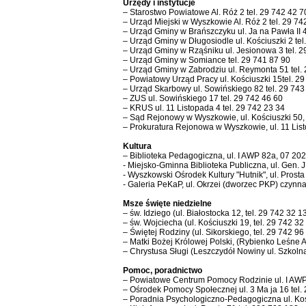
Urzędy i instytucje
– Starostwo Powiatowe Al. Róż 2 tel. 29 742 42 7
– Urząd Miejski w Wyszkowie Al. Róż 2 tel. 29 74
– Urząd Gminy w Brańszczyku ul. Ja na Pawła II 4
– Urząd Gminy w Długosiodle ul. Kościuszki 2 tel
– Urząd Gminy w Rząśniku ul. Jesionowa 3 tel. 2
– Urząd Gminy w Somiance tel. 29 741 87 90
– Urząd Gminy w Zabrodziu ul. Reymonta 51 tel. 
– Powiatowy Urząd Pracy ul. Kościuszki 15tel. 29
– Urząd Skarbowy ul. Sowińskiego 82 tel. 29 743
– ZUS ul. Sowińskiego 17 tel. 29 742 46 60
– KRUS ul. 11 Listopada 4 tel. 29 742 23 34
– Sąd Rejonowy w Wyszkowie, ul. Kościuszki 50, 
– Prokuratura Rejonowa w Wyszkowie, ul. 11 Listo
Kultura
– Biblioteka Pedagogiczna, ul. I AWP 82a, 07 202
- Miejsko-Gminna Biblioteka Publiczna, ul. Gen.
- Wyszkowski Ośrodek Kultury "Hutnik", ul. Prosta
- Galeria PeKaP, ul. Okrzei (dworzec PKP) czynna
Msze święte niedzielne
– św. Idziego (ul. Białostocka 12, tel. 29 742 32 13)
– św. Wojciecha (ul. Kościuszki 19, tel. 29 742 32 
– Świętej Rodziny (ul. Sikorskiego, tel. 29 742 96 
– Matki Bożej Królowej Polski, (Rybienko Leśne Al.
– Chrystusa Sługi (Leszczydół Nowiny ul. Szkolna 5
Pomoc, poradnictwo
– Powiatowe Centrum Pomocy Rodzinie ul. I AWP 
– Ośrodek Pomocy Społecznej ul. 3 Ma ja 16 tel.
– Poradnia Psychologiczno-Pedagogiczna ul. Kośc