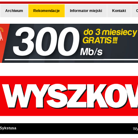
Archiwum
Rekomendacje
Informator miejski
Kontakt
O
 Sykstusa
Wy