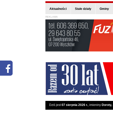
Aktualności
Stałe działy
Gminy
REKLAMA
Dziś jest
07 sierpnia 2026 r.
, imieniny
Doroty,