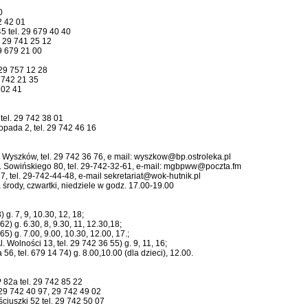
0
2 42 01
5 tel. 29 679 40 40
. 29 741 25 12
9 679 21 00
29 757 12 28
 742 21 35
 02 41
tel. 29 742 38 01
pada 2, tel. 29 742 46 16
 Wyszków, tel. 29 742 36 76, e mail: wyszkow@bp.ostroleka.pl
 J. Sowińskiego 80, tel. 29-742-32-61, e-mail: mgbpww@poczta.fm
 7, tel. 29-742-44-48, e-mail sekretariat@wok-hutnik.pl
 środy, czwartki, niedziele w godz. 17.00-19.00
 g. 7, 9, 10.30, 12, 18;
62) g. 6.30, 8, 9.30, 11, 12.30,18;
65) g. 7.00, 9.00, 10.30, 12.00, 17.;
 Wolności 13, tel. 29 742 36 55) g. 9, 11, 16;
6, tel. 679 14 74) g. 8.00,10.00 (dla dzieci), 12.00.
82a tel. 29 742 85 22
 29 742 40 97, 29 742 49 02
iuszki 52 tel. 29 742 50 07