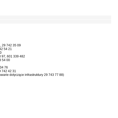
 29 742 35 09
42 54 21
00
3 97, 601 339 482
 54 00
34 76
 742 42 31
 dotyczące infrastruktury 29 743 77 88)