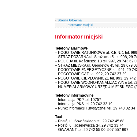
-
Strona Główna
-
Informator miejski
Informator miejski
Telefony alarmowe
– POGOTOWIE RATUNKOWE ul. K.E.N. 1 tel. 999,
– STRAŻ POŻARNA ul. Strażacka 5 tel. 998, 29 7
– POLICJA ul. Kościuszki 13 tel. 997, 29 743 62 
– STRAŻ MIEJSKA ul. Geodetów 45 tel. 29 679 0
– POGOTOWIE ENERGETYCZNE tel. 991, 29 743
– POGOTOWIE GAZ. tel. 992, 29 742 37 29
– POGOTOWIE CIEPŁOWNICZE tel. 993, 29 742 
– POGOTOWIE WODNO-KANALIZACYJNE tel. 29
– NUMER ALARMOWY URZĘDU MIEJSKIEGO (Awarie
Telefony informacyjne
– Informacja PKP tel. 19757
– Informacja PKS tel. 29 742 33 19
– Punkt Informacji Turystycznej tel. 29 743 02 34
Taxi
– Postój ul. Sowińskiego tel. 29 742 45 68
– Postój ul. Joselewicza tel. 29 742 33 74
– GWARANT tel. 29 742 55 00, 507 557 997