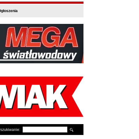
głoszenia
szukiwanie: