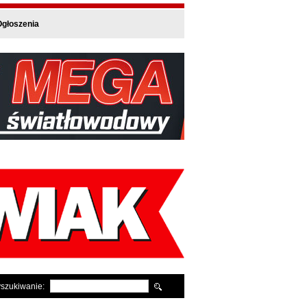
głoszenia
szukiwanie: