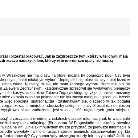
agrzał i przestał pracować. Jak ja zazdroszczę tym, którzy w tej chwili mają
zazdroszczę nauczycielom, którzy w te mordercze upały nie muszą
ok w Wyszkowie nie ma plaży, na której można by pomoczyć nogi. Czy bym
e przynajmniej miałabym wybór – lepiej iść i się pluskać, czy lepiej leżeć w
 zimną wodą. Niestety, dzisiaj nie mam żadnego wyboru. Burmistrzunio na
 Zalewem Zegrzyńskim i kategorycznie sprzeciwił się wydawaniu pieniędzy
ażdy może korzystać z uroków Zalewu Zegrzyńskiego, gdyż po pierwsze możemy
mieć za mało czasu na pokonanie nie tak znowu małej odległości, po trzecie
ę więc spocona, sparzona, zła i zastanawiam się, dlaczego w tak bogatej
organizowanie miejskiej, chociażby takiej miniplaży. Z ostatnich doniesień
wyjątkowo niskie zadłużenie, jest w złotej 100. najlepszych gmin miejsko-
cią) przeczytałam w jednej z ostatnich gazetek informację jak to wspaniale
może korzystać z odkrytego (!!!) basenu. W Długosiodle mieszkańcy również
ać w upalne dni. Z niejakim wstydem muszę przyznać, że pierwsze informacje o
gosiodle wywołały na moich ustach szeroki uśmiech. Zastanawiałam się, kto
ędą funkcjonowały? Czy samorządy udźwigną koszty ich utrzymania? Jeśli na