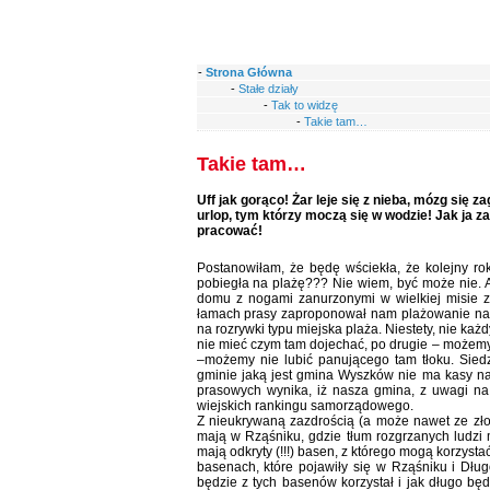
-
Strona Główna
-
Stałe działy
-
Tak to widzę
-
Takie tam…
Takie tam…
Uff jak gorąco! Żar leje się z nieba, mózg się z
urlop, tym którzy moczą się w wodzie! Jak ja 
pracować!
Postanowiłam, że będę wściekła, że kolejny r
pobiegła na plażę??? Nie wiem, być może nie. Al
domu z nogami zanurzonymi w wielkiej misie z
łamach prasy zaproponował nam plażowanie nad
na rozrywki typu miejska plaża. Niestety, nie k
nie mieć czym tam dojechać, po drugie – możemy 
–możemy nie lubić panującego tam tłoku. Siedz
gminie jaką jest gmina Wyszków nie ma kasy na z
prasowych wynika, iż nasza gmina, z uwagi na 
wiejskich rankingu samorządowego.
Z nieukrywaną zazdrością (a może nawet ze złoś
mają w Rząśniku, gdzie tłum rozgrzanych ludzi 
mają odkryty (!!!) basen, z którego mogą korzyst
basenach, które pojawiły się w Rząśniku i Dłu
będzie z tych basenów korzystał i jak długo b