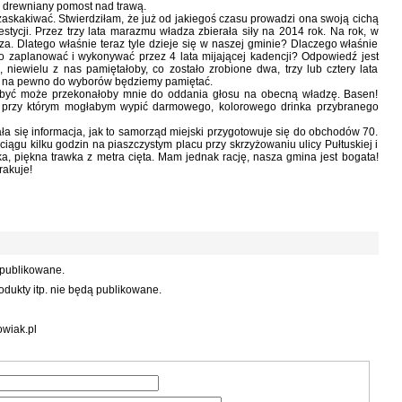
i drewniany pomost nad trawą.
skakiwać. Stwierdziłam, że już od jakiegoś czasu prowadzi ona swoją cichą
tycji. Przez trzy lata marazmu władza zbierała siły na 2014 rok. Na rok, w
za. Dlatego właśnie teraz tyle dzieje się w naszej gminie? Dlaczego właśnie
ło zaplanować i wykonywać przez 4 lata mijającej kadencji? Odpowiedź jest
niewielu z nas pamiętałoby, co zostało zrobione dwa, trzy lub cztery lata
raz, na pewno do wyborów będziemy pamiętać.
o być może przekonałoby mnie do oddania głosu na obecną władzę. Basen!
 przy którym mogłabym wypić darmowego, kolorowego drinka przybranego
a się informacja, jak to samorząd miejski przygotowuje się do obchodów 70.
gu kilku godzin na piaszczystym placu przy skrzyżowaniu ulicy Pułtuskiej i
ka, piękna trawka z metra cięta. Mam jednak rację, nasza gmina jest bogata!
rakuje!
 publikowane.
dukty itp. nie będą publikowane.
wiak.pl