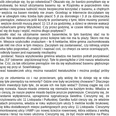
osób zdecyduje się, by go odwiedzać? Okazało się, że bardzo pomyliłam się w
krutowały, bo koszt utrzymania basenu np. w Rząśniku w poprzednim roku
atownika i miejscowa ludność może bezpiecznie korzystać z basenu, a chętnych
 wejścia na basen niestety nie znam. Grzebiąc w Internecie doczytałam się
 w ubiegłym roku trzeba było płacić 5 zł za dorosłego i 3 zł za dzieciaczka
 pieniądze, zwłaszcza jeśli koszty te porównamy z tymi, które musimy ponieść
wejście dorośli muszą płacić 11-13 zł za godzinkę, a dzieci w okresie wakacji
ieszkańcami gminy Wyszków). Czy przez godzinę, w czasie której musimy się
ć się do kupy i wyjść, można długo popływać?
iodło stać na utrzymanie swoich baseników, to tym bardziej stać na to
ów. Nie wiadomo dlaczego przez kolejne lato nie ma tu plaży. Skoro nie ma
en. Miejsce szybciutko znalazłam – te 6 hektarów, które gmina zachomikowała
 tak nikt nie chce w tym miejscu. Zaczęłam się zastanawiać, czy istnieją unijne
eba tylko pogrzebać, znaleźć i napisać coś, co chwyci za serce oceniających,
odkryty basen jest naprawdę niezbędny.
ię postarać. Nasza wyszkowska gminna władza nie bardzo potrafi pozyskiwać
a „53” (słownie: pięćdziesiąt trzy). Tyle to pieniążków z Unii nasza władzunia
w. Cóż, za tak olbrzymie pieniądze nie da się wybudować basenu głębszego
cej się przy ul. Sowińskiego.
wać kawałeczek ulicy, można nasadzić kwiatuszków i można podjąć próby
czy ze zdumienia co i raz przecieram, gdy widzę ile to dzieje się w roku
się tyle pieniędzy na remonty? Gdzie one były wcześniej chowane? Dlaczego
im inwestycji było tyle, że wcale ich nie było widać? Dzisiaj ciągle się coś
 się rozwala. Nasze miasto zmienia się niemalże na każdym kroku. Władza w
ę cieszą, że nasze piękne miasto będzie jeszcze piękniejsze. Cieszymy się, że
wstanie wytęskniona, upragniona sygnalizacja świetlna. Cieszymy się, że
yżowaniu ulic 11 Listopada i Pułtuskiej. Garstka ludzi cieszy się, że właśnie
 latach proszenia, władza w roku wyborczym ułoży 5 metrów kostki brukowej.
ę kilku dodatkowych miejsc parkingowych przy ulicy 11 Listopada. Cieszymy
emontowanej ulicy I AWP i po nowej ścieżce rowerowej, która oddana z wielką
owana i teraz na nowo ułożona. Cieszymy się, że być może wkrótce na Placu