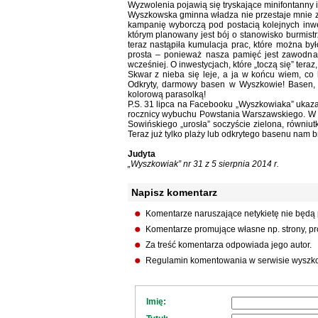
Wyzwolenia pojawią się tryskające minifontanny 
Wyszkowska gminna władza nie przestaje mnie za
kampanię wyborczą pod postacią kolejnych inwes
którym planowany jest bój o stanowisko burmistr
teraz nastąpiła kumulacja prac, które można by
prosta – ponieważ nasza pamięć jest zawodna, 
wcześniej. O inwestycjach, które „toczą się” te
Skwar z nieba się leje, a ja w końcu wiem, c
Odkryty, darmowy basen w Wyszkowie! Basen,
kolorową parasolką!
P.S. 31 lipca na Facebooku „Wyszkowiaka” ukazał
rocznicy wybuchu Powstania Warszawskiego. W cią
Sowińskiego „urosła” soczyście zielona, równiut
Teraz już tylko plaży lub odkrytego basenu nam b
Judyta
„Wyszkowiak” nr 31 z 5 sierpnia 2014 r.
Napisz komentarz
Komentarze naruszające netykietę nie będą
Komentarze promujące własne np. strony, pro
Za treść komentarza odpowiada jego autor.
Regulamin komentowania w serwisie wyszko
Imię: