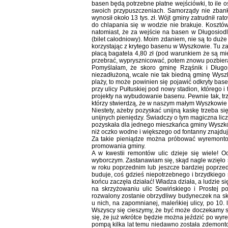
basen będą potrzebne płatne wejściówki, to ile 
swoich przypuszczeniach. Samorządy nie zban
wynosił około 13 tys. zł. Wójt gminy zatrudnił r
do chlapania się w wodzie nie brakuje. Kosztów
natomiast, że za wejście na basen w Długosiodle
(bilet całodniowy). Moim zdaniem, nie są to duże
korzystając z krytego basenu w Wyszkowie. Tu za 
płacą bagatela 4,80 zł (pod warunkiem że są m
przebrać, wyprysznicować, potem znowu pozbiera
Pomyślałam, że skoro gminę Rząśnik i Długos
niezadłużoną, wcale nie tak biedną gminę Wyszk
plaży, to może powinien się pojawić odkryty bas
przy ulicy Pułtuskiej pod nowy stadion, którego i
projekty na wybudowanie basenu. Pewnie tak, trz
którzy stwierdzą, że w naszym małym Wyszkowie 
Niestety, ażeby pozyskać unijną kaskę trzeba s
unijnych pieniędzy. Świadczy o tym magiczna liczb
pozyskała dla jednego mieszkańca gminy Wyszkó
niż oczko wodne i większego od fontanny znajdują
Za takie pieniądze można próbować wyremonto
promowania gminy.
A w kwestii remontów ulic dzieje się wiele! O
wyborczym. Zastanawiam się, skąd nagle wzięło 
w roku poprzednim lub jeszcze bardziej poprzedn
buduje, coś gdzieś niepotrzebnego i brzydkiego
końcu zaczęła działać! Władza działa, a ludzie si
na skrzyżowaniu ulic Sowińskiego i Prostej po
rozwalony zostanie obrzydliwy budyneczek na skrz
u nich, na zapomnianej, maleńkiej ulicy, po 10.
Wszyscy się cieszymy, że być może doczekamy si
się, że już wkrótce będzie można jeździć po wyr
pompą kilka lat temu niedawno została zdemont