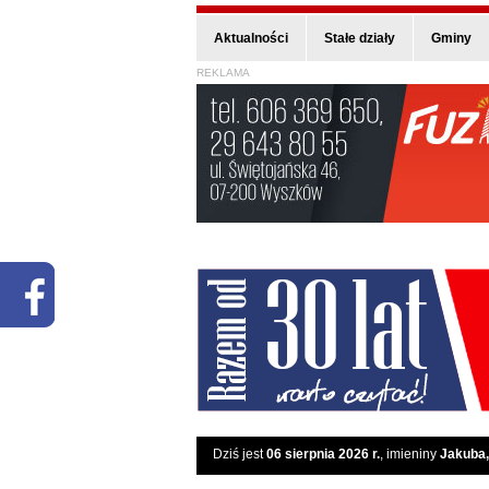
Aktualności
Stałe działy
Gminy
REKLAMA
Dziś jest
06 sierpnia 2026 r.
, imieniny
Jakuba,