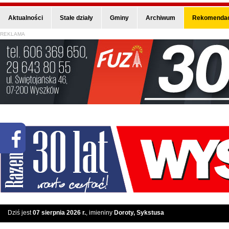
Aktualności
Stałe działy
Gminy
Archiwum
Rekomendac
REKLAMA
Dziś jest
07 sierpnia 2026 r.
, imieniny
Doroty, Sykstusa