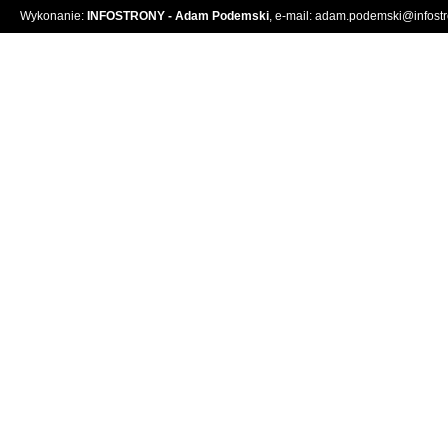
Wykonanie:
INFOSTRONY - Adam Podemski
, e-mail:
adam.podemski@infostro