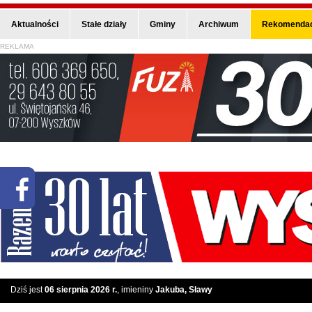
Aktualności
Stałe działy
Gminy
Archiwum
Rekomendac
REKLAMA
Dziś jest
06 sierpnia 2026 r.
, imieniny
Jakuba, Sławy