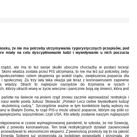
iosku, że nie ma potrzeby utrzymywania rygorystycznych przepisów, pod
re miały na celu dyscyplinowanie ludzi i wywoływanie u nich poczucia
 rządzi, ale ma to też swoje skutki uboczne chociażby w postaci recesji
. Skoro władza została przez PiS utrzymana, to nie ma też już potrzeby, żeby
społeczeństwo celem skupienia go wokół rządu, zwiększenia poparcia dla
 i społecznej. Za trzy lata taka okazja jak teraz z koronawirusem zapewne
a władzy. Strach to najlepsze narzędzie do trzymania w ryzach i
 którzy utracili wiarę w życie wieczne i panicznie boją się śmierci, która jest
państw na świecie na jesieni rząd znowu zacznie wprowadzać restrykcje i
asz wielki poeta Juliusz Słowacki: „Polsko! Lecz ciebie błyskotkami łudzą!
ś służebnicą cudzą.”. Szczególnie ważne w tym kontekście będą wybory na
iany w Białym Domu, to rząd PiS-u może utracić poparcie, którym się póki co
ajwiększemu sojusznikowi, czyli USA. Kto wtedy zostanie naszym najlepszym
stępowania w czasie wyimaginowanej pandemii, to szkoda, że nie Szwecję,
arki z powodu koronawirusa. Ten brak restrykcyjnych działań zaowocował
 przewidywali to ekonomiczni eksperci. Z pewnością przełoży się to na jakość
 Ernesta Solberg już przeprosiła za lockdown gospodarki i przyznała, że