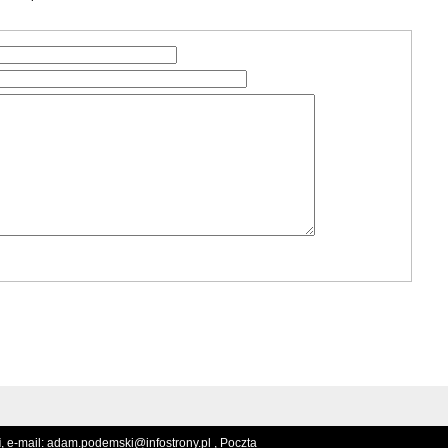
i
, e-mail:
adam.podemski@infostrony.pl ,
Poczta