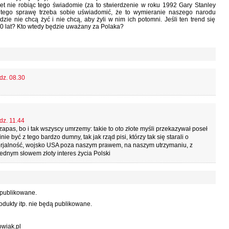
et nie robiąc tego świadomie (za to stwierdzenie w roku 1992 Gary Stanley
z tego sprawę trzeba sobie uświadomić, że to wymieranie naszego narodu
zie nie chcą żyć i nie chcą, aby żyli w nim ich potomni. Jeśli ten trend się
00 lat? Kto wtedy będzie uważany za Polaka?
dz. 08.30
dz. 11.44
apas, bo i tak wszyscy umrzemy: takie to oto złote myśli przekazywał poseł
e być z tego bardzo dumny, tak jak rząd pisi, którzy tak się starali o
orjalność, wojsko USA poza naszym prawem, na naszym utrzymaniu, z
ednym słowem złoty interes życia Polski
 publikowane.
dukty itp. nie będą publikowane.
wiak.pl