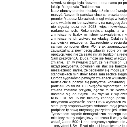
szwedzka droga była słuszna, a ona sama po pros
jak śp. Małgorzata Thatcherowa.
Nasz obecny premier niestety też nie dorównuje 
marzyć. Naczelnik państwa chce co prawda dopr
premier Mateusz Morawiecki mógł wziąć w karby 
że to właśnie on jest szykowany na następcę Jaro
nie sięgają poza rok 2023, więc niewykluczo
parlamentarnych. Rekonstrukcja rządu, a w 
zmniejszenie liczby ministrów przynależnych k
zmniejszenie ich wpływu na władzę. Ostatnie k
stanowiska prezydenta. Szczególnie przeciws
samym pomocnej dłoni PO. Brak zaangażowani
zauważalny. Z pewnością zdawali sobie oni sp
opozycji, więc nie zależało im tak bardzo na ree
Sam prezydent A. Duda może się teraz włączyć 
zmianie. Tzn. w związku z tym, że nie musi on j
urząd prezydenta, powinien on stać się bardzi
niezależność, myślę, że będziemy się mogli już 
stanowiskach ministrów. Może sam zechce sięgną
Oprócz sygnałów o pewnych zmianach w układzie si
będzie chciał pozbyć się politycznej konkurencj
podziału Polski na 100 okręgów wyborczych, co
zmiana zostanie przyjęta, będzie to skutkowa
dostanie się do Sejmu. Jak wynika z wyliczeń
KONFEDERACJA nie miałaby żadnego posła. A 
utrzymania większości przez PiS w wyborach za 
startu przy proponowanych zmianach mają jeszcze
podpisze tę nową ordynację prezydent, jeśli mim
Tymczasem zapaść demograficzna naszego naro
miesięcy mamy największy od czasu II wojny świa
widać, żadne 500+ i inne programy rządowe nie z
– prezydent USA: „Rząd nie jest lekarstwem z tej 