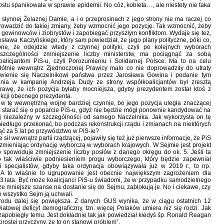
tu spanikowała w sprawie epidemii. No cóż, kobieta…, ale niestety nie taka
słynnej Żelaznej Damie, a i o przeprosinach z jego strony nie ma raczej co
owadzić do takiej zmiany, żeby wzmocnić jego pozycję. Tak wzmocnić, żeby
gowinowców i ziobrystów i zapobiegać przyszłym konfliktom. Wydaje się też,
sława Kaczyńskiego, który sam powiedział, że jego plany polityczne, póki co,
ne, że odejdzie wtedy z czynnej polityki, czyli po kolejnych wyborach
szczególności zmniejszenie liczby ministerstw, ma pociągnąć za sobą
oalicjantom PiS-u, czyli Porozumieniu i Solidarnej Polsce. Ma to na celu
łótnie wewnątrz Zjednoczonej Prawicy mało co nie doprowadziły do utraty
tawienie się Naczelnikowi państwa przez Jarosława Gowina i podanie tym
a w kampanię Andrzeja Dudy ze strony współkoalicjantów był zresztą
rawę, że ich pozycja byłaby mocniejsza, gdyby prezydentem został ktoś z
lekcji obecnego prezydenta.
w tę wewnętrzną wojnę bardziej czynnie, bo jego pozycja uległa znaczącej
uż starać się o poparcie PiS-u, gdyż nie będzie mógł ponownie kandydować na
ej niezależny w szczególności od samego Naczelnika. Jak wykorzysta on tę
niedługo przekonać, bo podczas rekonstrukcji rządu i zmianach na niektórych
ć za 5 lat po przywództwo w PiS-ie?
ł wewnątrz partii rządzącej, pojawiły się też już pierwsze informacje, że PiS
i zmieniając ordynację wyborczą w wyborach krajowych. W Sejmie jest projekt
 spowoduje zmniejszenie liczby posłów z danego okręgu do ok. 5. Jeśli ta
ło tak właściwie podniesieniem progu wyborczego, który będzie zapewniał
 specjalistów, gdyby taka ordynacja obowiązywała już w 2019 r., to np.
to właśnie to ugrupowanie jest obecnie największym zagrożeniem dla
3 lata. Być może koalicjanci PiS-u świadomi, że w przypadku samodzielnego
 mniejsze szanse na dostanie się do Sejmu, zablokują je. No i ciekawe, czy
o wszystko Sejm ją uchwali.
du dalej się powiększa. Z danych GUS wynika, że w ciągu ostatnich 12
towej deficyt demograficzny, tzn. więcej Polaków umiera niż się rodzi. Jak
apobiegły temu. Jest dokładnie tak jak powiedział kiedyś śp. Ronald Reagan
prostej przyczyny, że to on stanowi problem”.