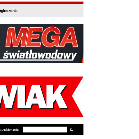
głoszenia
szukiwanie: