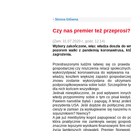
-
Strona Główna
Czy nas premier też przeprosi?
(Zam: 31.07.2020 r., godz. 12.14)
Wybory zakończone, więc władza doszła do wn
pozorem walki z pandemią koronawirusa, któ
zagrożenia.
Przestraszonymi ludźmi łatwiej się co prawda
gospodarczej czy niszczenia relacji społecznych
wykorzystywać koronawirusa do wpływania na 
władzy, kosztem większej zapaści gospodarczej
znowu zostanie wykorzystana do utrzymani
podporządkowywania sobie ludzi. Szczególnie tych,
dla nich końcem wszystkiego.
Jednak niewykluczone, że pod wpływem innych 
wtedy przypomnimy sobie o tym co pisał kiedyś n
Pawiem narodów byłaś i papugą; A teraz jeste
prezydenta USA. Jeśli dojdzie do politycznej zm
cieszy w zamian za wysługiwanie się naszemu n
sojusznikiem? Niemcy?
A jak już mielibyśmy kogoś papugować co do po
która praktycznie nie zamknęła swojej gospod
znacznie lepszymi wynikami finansowymi firm niż
życia tamtejszych obywateli. Premier Norwegii