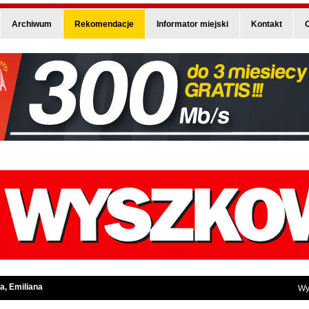
Archiwum
Rekomendacje
Informator miejski
Kontakt
O
a, Emiliana
Wy