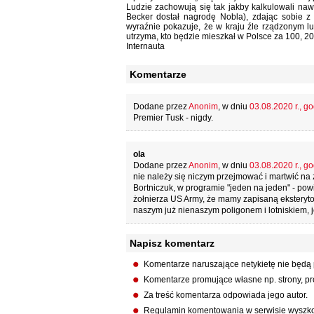
Ludzie zachowują się tak jakby kalkulowali naw
Becker dostał nagrodę Nobla), zdając sobie 
wyraźnie pokazuje, że w kraju źle rządzonym lud
utrzyma, kto będzie mieszkał w Polsce za 100, 2
Internauta
Komentarze
Dodane przez
Anonim
, w dniu
03.08.2020 r., go
Premier Tusk - nigdy.
ola
Dodane przez
Anonim
, w dniu
03.08.2020 r., go
nie należy się niczym przejmować i martwić na z
Bortniczuk, w programie "jeden na jeden" - powini
żołnierza US Army, że mamy zapisaną eksteryt
naszym już nienaszym poligonem i lotniskiem, j
Napisz komentarz
Komentarze naruszające netykietę nie będą
Komentarze promujące własne np. strony, pro
Za treść komentarza odpowiada jego autor.
Regulamin komentowania w serwisie wyszko