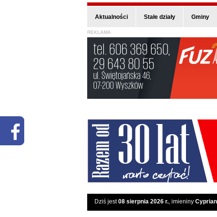
Aktualności
Stałe działy
Gminy
REKLAMA
Dziś jest
08 sierpnia 2026 r.
, imieniny
Cyprian