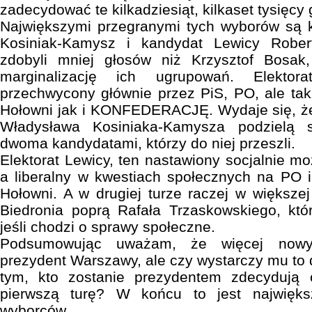
zadecydować te kilkadziesiąt, kilkaset tysięcy
Największymi przegranymi tych wyborów są
Kosiniak-Kamysz i kandydat Lewicy Rober
zdobyli mniej głosów niż Krzysztof Bos
marginalizację ich ugrupowań. Elekt
przechwycony głównie przez PiS, PO, ale ta
Hołowni jak i KONFEDERACJĘ. Wydaje się, że
Władysława Kosiniaka-Kamysza podzielą 
dwoma kandydatami, którzy do niej przeszli.
Elektorat Lewicy, ten nastawiony socjalnie mo
a liberalny w kwestiach społecznych na PO 
Hołowni. A w drugiej turze raczej w większe
Biedronia poprą Rafała Trzaskowskiego, któ
jeśli chodzi o sprawy społeczne.
Podsumowując uważam, że więcej nowy
prezydent Warszawy, ale czy wystarczy mu to
tym, kto zostanie prezydentem zdecydują c
pierwszą turę? W końcu to jest najwięks
wyborców.