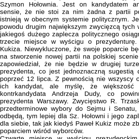
Szymon Hołownia. Jest on kandydatem a
sensie, że nie stoi za nim żadna z partii po
istnieją w obecnym systemie politycznym. Je
powodu drugim największym zwycięzcą tych 
jakiegoś dużego zaplecza politycznego osiągn
trzecie miejsce w wyścigu o prezydenturę
Kukiza. Niewykluczone, że swoje poparcie będ
na stworzenie nowej partii na polskiej scenie 
zapowiedział, że nie będzie w drugiej tur
prezydenta, co jest jednoznaczną sugestią
poprzeć 12 lipca. Z pewnością nie wszyscy o
ich kandydat, ale myślę, że większość
kontrkandydata Andrzeja Dudy, co powi
prezydenta Warszawy. Zwycięstwo R. Trzas
przedterminowe wybory do Sejmu i Senatu,
odbędą, tym lepiej dla Sz. Hołowni i jego zapl
dla siebie, tak jak kiedyś Paweł Kukiz może 
poparciem wśród wyborców.
Czwarte miejsce w wyścigu prezydenckim