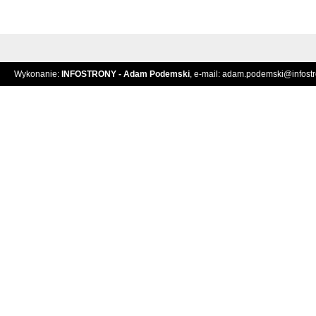
Wykonanie:
INFOSTRONY - Adam Podemski
, e-mail:
adam.podemski@infostro