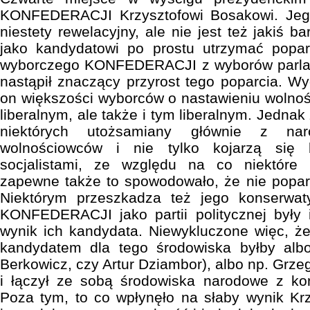
KONFEDERACJI Krzysztofowi Bosakowi. Jego
niestety rewelacyjny, ale nie jest też jakiś b
jako kandydatowi po prostu utrzymać popa
wyborczego KONFEDERACJI z wyborów parlam
nastąpił znaczący przyrost tego poparcia. Wy
on większości wyborców o nastawieniu wolno
liberalnym, ale także i tym liberalnym. Jednak
niektórych utożsamiany głównie z nar
wolnościowców i nie tylko kojarzą się 
socjalistami, ze względu na co niektóre
zapewne także to spowodowało, że nie poparl
Niektórym przeszkadza też jego konserwa
KONFEDERACJI jako partii politycznej były
wynik ich kandydata. Niewykluczone więc, ż
kandydatem dla tego środowiska byłby alb
Berkowicz, czy Artur Dziambor), albo np. Grzeg
i łączył ze sobą środowiska narodowe z kon
Poza tym, to co wpłynęło na słaby wynik Kr