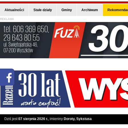
Aktualności
Stałe działy
Gminy
Archiwum
Rekomendac
REKLAMA
Dziś jest
07 sierpnia 2026 r.
, imieniny
Doroty, Sykstusa