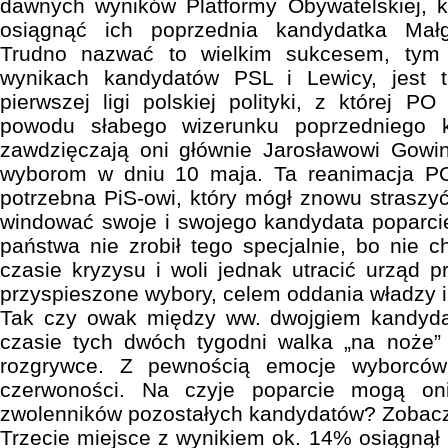
dawnych wyników Platformy Obywatelskiej, k
osiągnąć ich poprzednia kandydatka Małg
Trudno nazwać to wielkim sukcesem, tym b
wynikach kandydatów PSL i Lewicy, jest 
pierwszej ligi polskiej polityki, z której 
powodu słabego wizerunku poprzedniego 
zawdzięczają oni głównie Jarosławowi Gowino
wyborom w dniu 10 maja. Ta reanimacja PO
potrzebna PiS-owi, który mógł znowu straszyć
windować swoje i swojego kandydata poparcie
państwa nie zrobił tego specjalnie, bo nie c
czasie kryzysu i woli jednak utracić urząd p
przyspieszone wybory, celem oddania władzy i 
Tak czy owak między ww. dwojgiem kandyda
czasie tych dwóch tygodni walka „na noże” 
rozgrywce. Z pewnością emocje wyborców
czerwoności. Na czyje poparcie mogą oni 
zwolenników pozostałych kandydatów? Zobacz
Trzecie miejsce z wynikiem ok. 14% osiągną