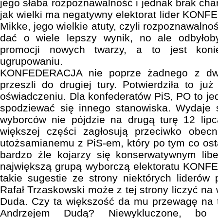
jego słaba rozpoznawalność i jednak brak cha
jak wielki ma negatywny elektorat lider KON
Mikke, jego wielkie atuty, czyli rozpoznawalno
dać o wiele lepszy wynik, no ale odbyłob
promocji nowych twarzy, a to jest koni
ugrupowaniu.
KONFEDERACJA nie poprze żadnego z dwó
przeszli do drugiej tury. Potwierdziła to 
oświadczeniu. Dla konfederatów PiS, PO to jed
spodziewać się innego stanowiska. Wydaje s
wyborców nie pójdzie na drugą turę 12 lip
większej części zagłosują przeciwko obec
utożsamianemu z PiS-em, który po tym co osta
bardzo źle kojarzy się konserwatywnym libe
największą grupą wyborczą elektoratu KONFE
takie sugestie ze strony niektórych liderów
Rafał Trzaskowski może z tej strony liczyć na 
Duda. Czy ta większość da mu przewagę na t
Andrzejem Dudą? Niewykluczone, bo