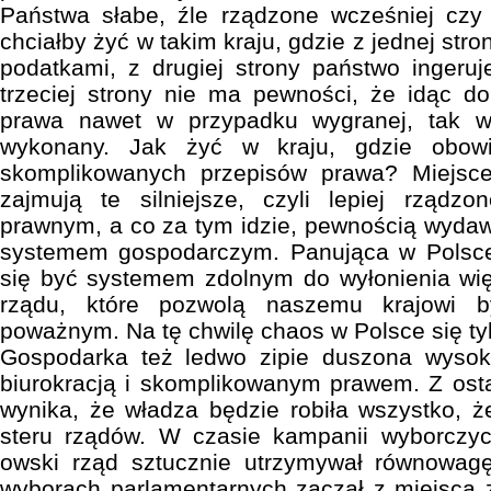
Państwa słabe, źle rządzone wcześniej czy 
chciałby żyć w takim kraju, gdzie z jednej str
podatkami, z drugiej strony państwo ingeru
trzeciej strony nie ma pewności, że idąc d
prawa nawet w przypadku wygranej, tak wł
wykonany. Jak żyć w kraju, gdzie obowią
skomplikowanych przepisów prawa? Miejsc
zajmują te silniejsze, czyli lepiej rządz
prawnym, a co za tym idzie, pewnością wyda
systemem gospodarczym. Panująca w Polsce
się być systemem zdolnym do wyłonienia wię
rządu, które pozwolą naszemu krajowi 
poważnym. Na tę chwilę chaos w Polsce się tyl
Gospodarka też ledwo zipie duszona wysok
biurokracją i skomplikowanym prawem. Z ost
wynika, że władza będzie robiła wszystko, ż
steru rządów. W czasie kampanii wyborczy
owski rząd sztucznie utrzymywał równowag
wyborach parlamentarnych zaczął z miejsca 