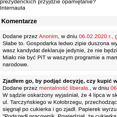
prezydenckich przyjdzie opamiętanie?
Internauta
Komentarze
Dodane przez
Anonim
, w dniu
06.02.2020 r., 
Słabe to. Gospodarka ledwo zipie duszona w
wasz kandydat deklaruje jedynie, że nie będ
Miało nie być PiT w waszym programie a mamy 
narodowe.
Zjadłem go, by podjąć decyzję, czy kupić w
Dodane przez
mentalność liberała.
, w dniu
06
W sądzie oskarżony wyjaśniał, że 4 lipca w sk
ul. Tarczyńskiego w Kołobrzegu, przechodząc
sięgnął po cukierka i go zjadł. Papierek wyrzuc
"Podszedł pracownik. Powiedział, że cukierka