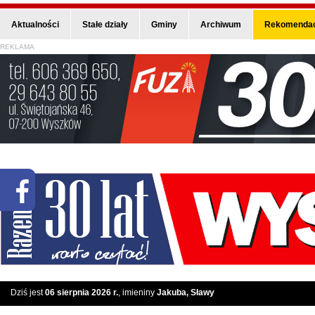
Aktualności
Stałe działy
Gminy
Archiwum
Rekomendac
REKLAMA
Dziś jest
06 sierpnia 2026 r.
, imieniny
Jakuba, Sławy