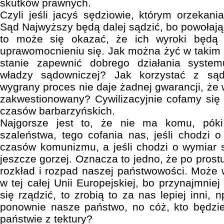
skutków prawnych.
Czyli jeśli jacyś sędziowie, którym orzekani
Sąd Najwyższy będą dalej sądzić, bo powołają
to może się okazać, że ich wyroki będą
uprawomocnieniu się. Jak można żyć w takim p
stanie zapewnić dobrego działania systemu
władzy sądowniczej? Jak korzystać z są
wygrany proces nie daje żadnej gwarancji, że 
zakwestionowany? Cywilizacyjnie cofamy się
czasów barbarzyńskich.
Najgorsze jest to, że nie ma komu, pók
szaleństwa, tego cofania nas, jeśli chodzi
czasów komunizmu, a jeśli chodzi o wymiar s
jeszcze gorzej. Oznacza to jedno, że po prost
rozkład i rozpad naszej państwowości. Może 
w tej całej Unii Europejskiej, bo przynajmniej
się rządzić, to zrobią to za nas lepiej inni, 
ponownie nasze państwo, no cóż, kto będzie
państwie z tektury?