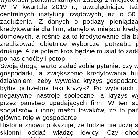
W IV kwartale 2019 r., uwzględniając też
centralnych instytucji rządowych, aż o 50
zadłużenia. Z danych o podaży pieniądz
kredytowanie dla firm, stanęło w miejscu kre
domowych, a rośnie za to kredytowanie dla b
zrealizować obietnice wyborcze potrzeba 
drukuje. A że potem ktoś będzie musiał to za
po nas choćby i potop.
Swoją drogą, warto zadać sobie pytanie: czy 
gospodarki, a zwiększenie kredytowania b
działaniem, żeby wywołać kryzys gospodar
byłby potrzebny taki kryzys? Po wyborach n
negatywne nastroje społeczne, a kryzys wy
przez państwo upadających firm. W ten sp
socjalistów i innej maści lewaków, że to p
główną rolę w gospodarce.
Historia znowu pokazuje, że ludzie nie uczą s
skłonni oddać władzę lewicy. Czy cho