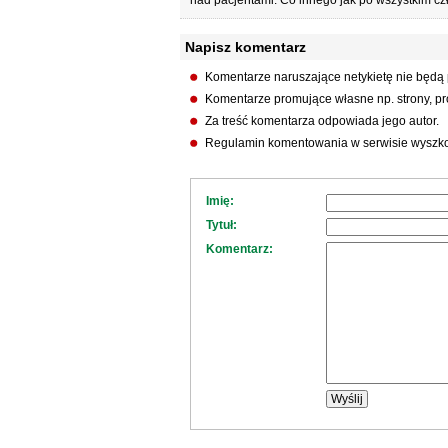
nad pacjentami. Co innego jak po wszystkim czł
Napisz komentarz
Komentarze naruszające netykietę nie będą
Komentarze promujące własne np. strony, pro
Za treść komentarza odpowiada jego autor.
Regulamin komentowania w serwisie wyszko
Imię:
Tytuł:
Komentarz: