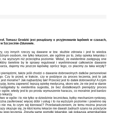
rof. Tomasz Grodzki jest posądzany o przyjmowanie łapówek w czasach,
a w Szczecinie-Zdunowie.
y, czy innych rzeczy są dawane w tzw. służbie zdrowia i jest to wiedza
żnym osobom, nie tylko lekarzom, ale ogólnie po to, żeby opieka lekarska i
le, na wyższym niż przeciętna poziomie. Widać, że ewidentnie zastępują one
 który świetnie by te sprawy regulował i wyeliminował całkowicie dawanie
ekarza, dajemy mu jeszcze łapówkę oprócz tego, co płacimy za taka wizytę?
ieniędzmi, także jeśli chodzi o dawanie dobrowolnych datków personelowi
. Czy to przed, w trakcie, czy w podzięce za proces leczenia, jest to jak
 jest moralne? Jak najbardziej tak! Przecież jest to datek dobrowolny! A czym
cyzję, komu zapewnić lepszą opiekę medyczną, skoro wie, że nie jest w stanie
nastąpiłaby tu ewidentna sugestia, że bez dodatkowych pieniędzy proces
 w ogóle, wtedy jest to po prostu wymuszenie haraczu, co moralnie jest bardzo
o lekarzy.
o w ogóle i to nie tylko w dziedzinie lecznictwa, byłby mechanizm rynkowy,
można zaoferować więcej dóbr i usług i to na wyższym poziomie i powinno się
u nie ma, to czym się kierować? Przeświadczeniem, że temu można jeszcze
 razy okazuje się, że ktoś komu lekarze nie dawali żadnych szans na przeżycie
u jego leczenia. Zresztą same pomyłki lekarskie, jak pokazują amerykańskie