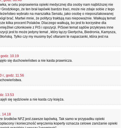
., godz. 08.46
ówka, w celu poprawienia opieki medycznej dla osoby nam najbliższej nie
Grodzkiego, że ten brał łapówki bardzo traci, może nie zdaje sobie z tego
koleżeństwo wybrało na marszałka Senatu, jako osobę o nieposzlakowanej
mógł brać. Martwi mnie, że politycy traktują nas niepoważnie. Wałkują temat
oże kilka procent Polaków. Dlaczego wałkują, bo jest to korzystne dla
mięźliwi członkowie z PiS i opozycji. PiSowi temat sądów przykrywa inne
zycji jest to może jedyny temat , który łączy Giertycha, Biedronia, Kamysza,
łońską. Tylko czy my musimy być ofiarami te naparzanki, która jest na
, godz. 10.19
jęło się duchowieństwo a nie kasta prawnicza.
 r., godz. 11.56
duchowieństwa.
dz. 13.53
ęli się sędziowie a nie kasta czy księża.
. 14.18
ze środków NFZ jest zawsze łapówką. Tak samo w przypadku opieki
 opłacony i konieczność wręczenia koperty oznacza celowe zaniżanie opieki