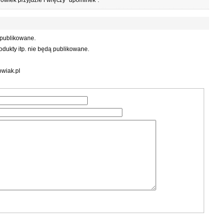
owiek przyjdzie i wręczy "upominek".
 publikowane.
dukty itp. nie będą publikowane.
wiak.pl