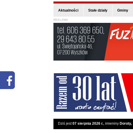
Aktualności
Stałe działy
Gminy
REKLAMA
Dziś jest
07 sierpnia 2026 r.
, imieniny
Doroty,