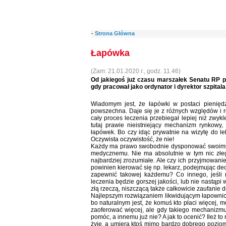
-
Strona Główna
Łapówka
(Zam: 21.01.2020 r., godz. 11.46)
Od jakiegoś już czasu marszałek Senatu RP p
gdy pracował jako ordynator i dyrektor szpital
Wiadomym jest, że łapówki w postaci pieniędz
powszechna. Daje się je z różnych względów i ró
cały proces leczenia przebiegał lepiej niż zwyk
tutaj prawie nieistniejący mechanizm rynkowy,
łapówek. Bo czy idąc prywatnie na wizytę do l
Oczywista oczywistość, że nie!
Każdy ma prawo swobodnie dysponować swoimi p
medycznemu. Nie ma absolutnie w tym nic złego
najbardziej zrozumiałe. Ale czy ich przyjmowanie
powinien kierować się np. lekarz, podejmując de
zapewnić takowej każdemu? Co innego, jeśli 
leczenia będzie gorszej jakości, lub nie nastąpi
złą rzeczą, niszczącą także całkowicie zaufanie d
Najlepszym rozwiązaniem likwidującym łapownictw
bo naturalnym jest, że komuś kto płaci więcej, 
zaoferować więcej, ale gdy takiego mechanizm
pomóc, a innemu już nie? A jak to ocenić? Ileż to
żyje, a umiera ktoś mimo bardzo dobrego poziom