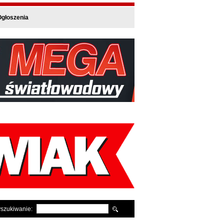
głoszenia
szukiwanie: