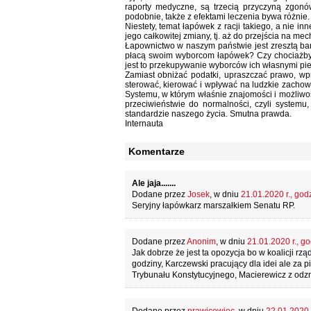
raporty medyczne, są trzecią przyczyną zgonó
podobnie, także z efektami leczenia bywa różnie.
Niestety, temat łapówek z racji takiego, a nie 
jego całkowitej zmiany, tj. aż do przejścia na m
Łapownictwo w naszym państwie jest zresztą bar
płacą swoim wyborcom łapówek? Czy chociażby t
jest to przekupywanie wyborców ich własnymi pi
Zamiast obniżać podatki, upraszczać prawo, w
sterować, kierować i wpływać na ludzkie zachowan
Systemu, w którym właśnie znajomości i możliwo
przeciwieństwie do normalności, czyli systemu
standardzie naszego życia. Smutna prawda.
Internauta
Komentarze
Ale jaja.......
Dodane przez
Josek
, w dniu
21.01.2020 r., god
Seryjny łapówkarz marszałkiem Senatu RP.
Dodane przez
Anonim
, w dniu
21.01.2020 r., go
Jak dobrze że jest ta opozycja bo w koalicji rzą
godziny, Karczewski pracujący dla idei ale za p
Trybunału Konstytucyjnego, Macierewicz z odzn