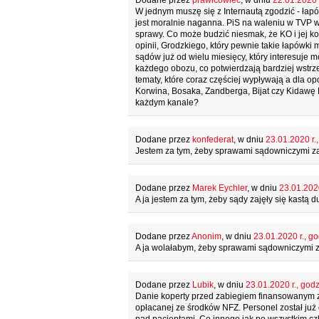
Dodane przez
prawicowiec
, w dniu
22.01.2020 r
W jednym muszę się z Internautą zgodzić - łap
jest moralnie naganna. PiS na waleniu w TVP w 
sprawy. Co może budzić niesmak, że KO i jej 
opinii, Grodzkiego, który pewnie takie łapówki 
sądów już od wielu miesięcy, który interesuje m
każdego obozu, co potwierdzają bardziej wstrze
tematy, które coraz częściej wypływają a dla opo
Korwina, Bosaka, Zandberga, Bijat czy Kidawę B
każdym kanale?
Dodane przez
konfederat
, w dniu
23.01.2020 r.
Jestem za tym, żeby sprawami sądowniczymi za
Dodane przez
Marek Eychler
, w dniu
23.01.2020
A ja jestem za tym, żeby sądy zajęły się kastą 
Dodane przez
Anonim
, w dniu
23.01.2020 r., go
A ja wolałabym, żeby sprawami sądowniczymi zaj
Dodane przez
Lubik
, w dniu
23.01.2020 r., godz
Danie koperty przed zabiegiem finansowanym 
opłacanej ze środków NFZ. Personel został już