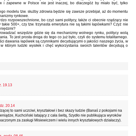
w i zapewne w Polsce nie jest inaczej, bo dlaczegóż by miało być, tylko
innego modelu tzw. służby zdrowia będzie się zawsze przebijał, aż do momentu
echanizmy rynkowe.
dzo rozpowszechnione, bo czyż sami politycy, także ci obecnie rządzący nie
akie 500+, czy tzw. trzynasta emerytura nie są takimi łapówkami? Czyż nie
eniędzmi?
prowadzać wszędzie gdzie się da mechanizmy wolnego rynku, politycy wolą
ia. To jest prosta droga do tego co już było, czyli do systemu totalitarnego.
ści dawania łapówek są czynnikami decydującymi o jakości naszego życia, w
, w którym ludzki wysiłek i chęć wykorzystania swoich talentów decydują o
z. 19.13
dz. 20.14
dzącej to sami uczciwi, kryształowi i bez skazy ludzie (Banaś z pokojami na
ieniądze, Kuchciński latający z cała świtą, Szydło nie publikująca wyroków
aczonym za zasługi Misiewiczem i wielu innych kryształowych działaczy).