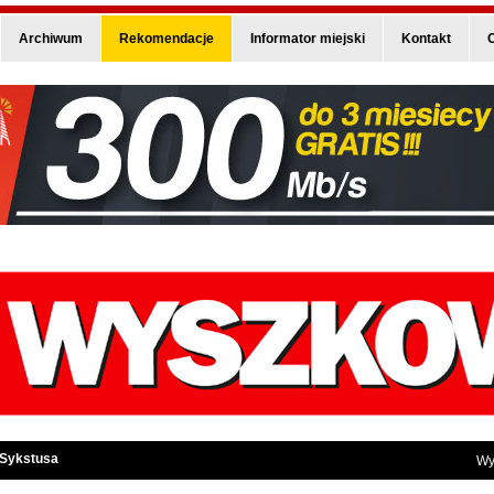
Archiwum
Rekomendacje
Informator miejski
Kontakt
O
 Sykstusa
Wy