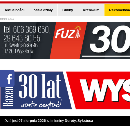
Aktualności
Stałe działy
Gminy
Archiwum
Rekomendac
REKLAMA
Dziś jest
07 sierpnia 2026 r.
, imieniny
Doroty, Sykstusa