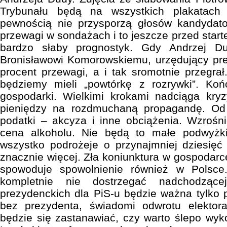
Trybunału będą na wszystkich plakatach
pewnością nie przysporzą głosów kandydato
przewagi w sondażach i to jeszcze przed star
bardzo słaby prognostyk. Gdy Andrzej Du
Bronisławowi Komorowskiemu, urzędujący prez
procent przewagi, a i tak sromotnie przegra
będziemy mieli „powtórkę z rozrywki”. Ko
gospodarki. Wielkimi krokami nadciąga kry
pieniędzy na rozdmuchaną propagandę. Od
podatki – akcyza i inne obciążenia. Wzrośn
cena alkoholu. Nie będą to małe podwyżki
wszystko podrożeje o przynajmniej dziesięć
znacznie więcej. Zła koniunktura w gospodarce
spowoduje spowolnienie również w Polsce.
kompletnie nie dostrzegać nadchodząc
prezydenckich dla PiS-u będzie ważna tylko
bez prezydenta, świadomi odwrotu elektor
będzie się zastanawiać, czy warto ślepo wyk