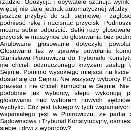
rządzić. Opozycja i obywatele szanują wynik
więcej nie daje jednak automatycznej władzy
jeszcze przybyć do sali sejmowej i zagłos
podnieść rękę i nacisnąć przycisk. Podnosze
można sobie odpuścić. Setki razy głosowałe
przycisk w maszynce do głosowania bez podno
Anulowane głosowanie dotyczyło powoł
Głosowano też w sprawie powołania komun
Stanisława Piotrowicza do Trybunału Konsty
nie chcieli odznaczonego krzyżem zasługi
Sejmie. Pomimo wysokiego miejsca na liście 
dostał się do Sejmu. Nie wszyscy wyborcy PiS
prezesa i nie chcieli komucha w Sejmie. Nie
podobnie jak wyborcy, ślepo wykonują po
głosowaniu nad wyborem nowych sędziów 
wychylić. Cóż jest takiego w tych wspaniałych
wspaniałego jest w Piotrowiczu, że parti
Sądownictwa i Trybunał Konstytucyjny, ośmie
siebie i drwi z wyborców?