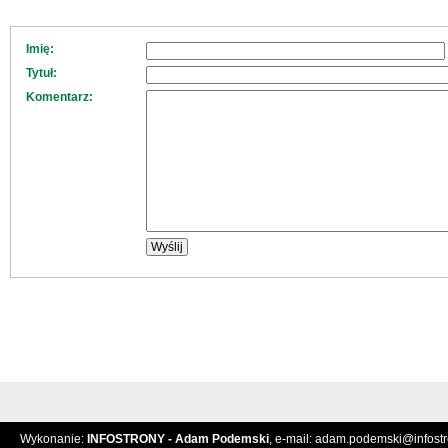
Imię:
Tytuł:
Komentarz:
Wykonanie:
INFOSTRONY - Adam Podemski
, e-mail:
adam.podemski@infostro