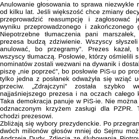
Anulowanie głosowania to sprawa niezwykle rz
od kilku lat. Jeśli większość chce zmiany de
przeprowadzić reasumpcję i zagłosować j
wyniku przeprowadzonego i zakończonego g
Niepotrzebne tłumaczenia pani marszałek,
prezesa budzą zdziwienie. Wszyscy słyszeli
anulować, bo przegramy”. Prezes kazał, t
wszyscy tłumaczą. Posłowie, którzy ośmielili s
nominatów zostali wezwani na dywanik i dosta
piszę „nie poprzeć”, bo posłowie PiS-u po pro
tylko jedna z posłanek odważyła się wziąć u
przeciw. „Zdrajczyni” została szybko 
najjaśniejszego prezesa i na oczach całego 
Taka demokracja panuje w PiS-ie. Nie można
odznaczonym krzyżem zasługi dla PZPR. 
chodzi prezesowi.
Zbliżają się wybory prezydenckie. Po przegra
dwóch milionów głosów mniej do Sejmu może
Andrzeja Dudy. Zdjęcia ze ślubowania Piotr