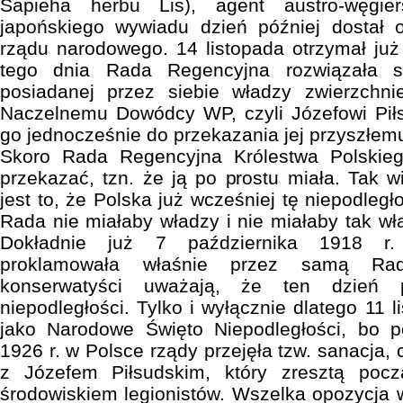
Sapieha herbu Lis), agent austro-węgier
japońskiego wywiadu dzień później dostał o
rządu narodowego. 14 listopada otrzymał już
tego dnia Rada Regencyjna rozwiązała s
posiadanej przez siebie władzy zwierzchni
Naczelnemu Dowódcy WP, czyli Józefowi Pił
go jednocześnie do przekazania jej przyszłe
Skoro Rada Regencyjna Królestwa Polski
przekazać, tzn. że ją po prostu miała. Tak 
jest to, że Polska już wcześniej tę niepodległ
Rada nie miałaby władzy i nie miałaby tak wł
Dokładnie już 7 października 1918 r. 
proklamowała właśnie przez samą Ra
konserwatyści uważają, że ten dzień 
niepodległości. Tylko i wyłącznie dlatego 11 
jako Narodowe Święto Niepodległości, b
1926 r. w Polsce rządy przejęła tzw. sanacja, 
z Józefem Piłsudskim, który zresztą pocz
środowiskiem legionistów. Wszelka opozycja 