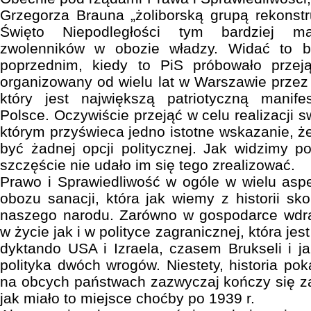
Grzegorza Brauna „żoliborską grupą rekonstr
Święto Niepodległości tym bardziej ma
zwolenników w obozie władzy. Widać to b
poprzednim, kiedy to PiS próbowało przej
organizowany od wielu lat w Warszawie przez 
który jest największą patriotyczną manif
Polsce. Oczywiście przejąć w celu realizacji s
którym przyświeca jedno istotne wskazanie, ż
być żadnej opcji politycznej. Jak widzimy p
szczęście nie udało im się tego zrealizować.
Prawo i Sprawiedliwość w ogóle w wielu aspe
obozu sanacji, która jak wiemy z historii sko
naszego narodu. Zarówno w gospodarce wdr
w życie jak i w polityce zagranicznej, która j
dyktando USA i Izraela, czasem Brukseli i ja
polityka dwóch wrogów. Niestety, historia pok
na obcych państwach zazwyczaj kończy się z
jak miało to miejsce choćby po 1939 r.