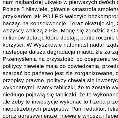
nam najbardziej utkwiło w pierwszych dwóch
Polsce ? Niewiele, głównie katastrofa smoleńs
przykładem jak PO i PiS walczyło bezkompro
bacząc na konsekwencje. Teraz okazuje się, 
wszyscy walczą z PiS. Mogę się zgodzić z O
milionów dotacji, które dostają partie rocznie
korzyści. W Wyszkowie natomiast nadal rząd
następuje dalsza degradacja miasta źle zarz
Przemyślenia na przyszłość, po obejrzeniu wc
politycy niewiele maja do powiedzenia, przeds
szarpać bo państwo jest źle zorganizowane, 
przepisy prawne, politycy chwalą się inwestyc
wykonanymi. Mamy tabliczki, że to zostało w
niedługo pojawią się tabliczki, że to wykona
ale żeby te inwestycje wykonać to trzeba pr
niepotrzebnych przepisów. Pani redaktor, feli
coraz agresywniejsze, niewiele wnoszą i lepie