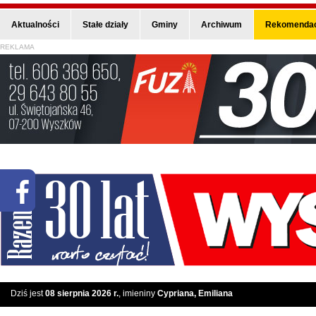
Aktualności
Stałe działy
Gminy
Archiwum
Rekomendac
REKLAMA
Dziś jest
08 sierpnia 2026 r.
, imieniny
Cypriana, Emiliana