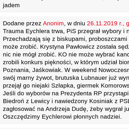
jadem
Dodane przez
Anonim
, w dniu
26.11.2019 r., 
Trauma Eychlera trwa, PiS przegrał wybory i n
Przechadzają się z biskupami, proboszczami 
może zrobić. Krystyna Pawłowicz została sędz
nic nie mógł zrobić. KO nie może wybrać kan
zrobili konkurs piękności, w którym udział bi
Poznania, Jaśkowiak. W weekend Nowoczes
swój marny żywot, brutuska Lubnauer już wyn
przejął go niejaki Szłapka, giermek Komorows
Jeśli do wyborów na Prezydenta RP przystąpi
Biedroń z Lewicy i nawiedzony Kosiniak z PSL 
zagłosować na Andrzeja Dudę, żeby wygrał ju
Oszczędzimy Eychlerowi płonnych nadziei.