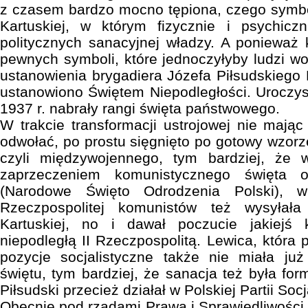
z czasem bardzo mocno tępiona, czego symbo
Kartuskiej, w którym fizycznie i psychic
politycznych sanacyjnej władzy. A ponieważ
pewnych symboli, które jednoczyłyby ludzi wok
ustanowienia brygadiera Józefa Piłsudskie
ustanowiono Świętem Niepodległości. Uroczys
1937 r. nabrały rangi święta państwowego.
W trakcie transformacji ustrojowej nie mają
odwołać, po prostu sięgnięto po gotowy wzorz
czyli międzywojennego, tym bardziej, że
zaprzeczeniem komunistycznego święta 
(Narodowe Święto Odrodzenia Polski), 
Rzeczpospolitej komunistów też wysyła
Kartuskiej, no i dawał poczucie jakiejś k
niepodległą II Rzeczpospolitą. Lewica, która
pozycje socjalistyczne także nie miała j
świętu, tym bardziej, że sanacja też była fo
Piłsudski przecież działał w Polskiej Partii Soc
Obecnie pod rządami Prawa i Sprawiedliwości