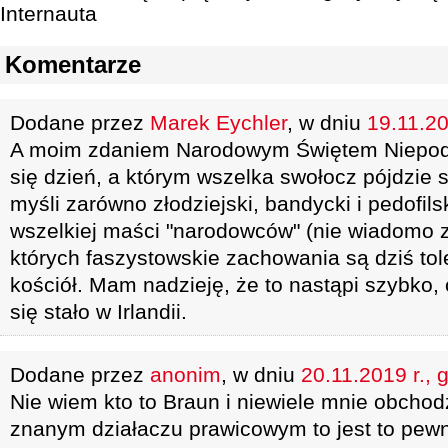
Internauta
Komentarze
Dodane przez
Marek Eychler
, w dniu
19.11.20
A moim zdaniem Narodowym Świętem Niepodl
się dzień, a którym wszelka swołocz pójdzie 
myśli zarówno złodziejski, bandycki i pedofilski
wszelkiej maści "narodowców" (nie wiadomo z
których faszystowskie zachowania są dziś to
kościół. Mam nadzieję, że to nastąpi szybko, o
się stało w Irlandii.
Dodane przez
anonim
, w dniu
20.11.2019 r., 
Nie wiem kto to Braun i niewiele mnie obchod
znanym działaczu prawicowym to jest to pew