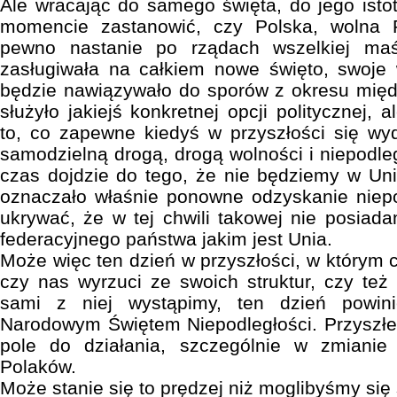
Ale wracając do samego święta, do jego isto
momencie zastanowić, czy Polska, wolna P
pewno nastanie po rządach wszelkiej ma
zasługiwała na całkiem nowe święto, swoje 
będzie nawiązywało do sporów z okresu międ
służyło jakiejś konkretnej opcji politycznej, 
to, co zapewne kiedyś w przyszłości się wyd
samodzielną drogą, drogą wolności i niepodle
czas dojdzie do tego, że nie będziemy w Unii
oznaczało właśnie ponowne odzyskanie niepo
ukrywać, że w tej chwili takowej nie posiad
federacyjnego państwa jakim jest Unia.
Może więc ten dzień w przyszłości, w którym c
czy nas wyrzuci ze swoich struktur, czy też 
sami z niej wystąpimy, ten dzień powin
Narodowym Świętem Niepodległości. Przyszłe
pole do działania, szczególnie w zmianie
Polaków.
Może stanie się to prędzej niż moglibyśmy si