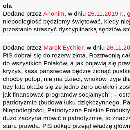
ola
Dodane przez
Anonim
, w dniu
26.11.2019 r., 
niepodległość będziemy świętować, kiedy niej
przestanie straszyć dyscyplinarką sędziów s
Dodane przez
Marek Eychler
, w dniu
26.11.20
PiS dobrał się do rezerw złota. Roztrwonią ca
do wszystkich Polaków, a jak pojawią się pra
kryzys, kasa państwowa będzie zionąć pustk
choćby potop, nie ma dzieci, wnuków, żyje dla
trzy lata okaże się ze jedno zero uciekło i zos
jak finansować programów socjalnych”; – ost
patriotyzmie (budowa łuku dziękczynnego, Pa
Niepodległości, Patriotyczne Polskie Produkty 
dużo zaczyna mówić o patriotyzmie, to znaczy
stara prawda. PiS odkąd przejął władzę głów