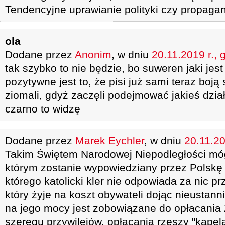
Tendencyjne uprawianie polityki czy propagan
ola
Dodane przez
Anonim
, w dniu
20.11.2019 r., 
tak szybko to nie będzie, bo suweren jaki jest
pozytywne jest to, że pisi już sami teraz boją 
ziomali, gdyż zaczęli podejmować jakieś dzia
czarno to widzę
Dodane przez
Marek Eychler
, w dniu
20.11.20
Takim Świętem Narodowej Niepodległości móg
którym zostanie wypowiedziany przez Polskę
którego katolicki kler nie odpowiada za nic p
który żyje na koszt obywateli dojąc nieustann
na jego mocy jest zobowiązane do opłacania
szeregu przywilejów, opłacania rzeszy "kapelan