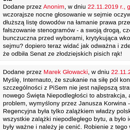
Dodane przez
Anonim
, w dniu
22.11.2019 r., 
wczorajsze nocne głosowanie w sejmie oczywiś
dłuższą listę dowodów na łamanie prawa przez
fałszowanie stenogramów - a swoją drogą, cz
bunczuczna przed wyborami, krytykująca wko
sejmu? dopiero teraz widać jak odważna i z
że odbiła Senat ze złodziejskich pisich rąk!
Dodane przez
Marek Głowacki
, w dniu
22.11.
Myślę, Internauto, że szukanie na siłę pól kon
szczególności z PiSem nie jest najlepszą str
nowego Święta Niepodległości to abstrakcja, 
problem, wymyślony przez Janusza Korwina 
Regencyjna była tylko zalążkiem władzy polski
wszystkie zalążki niepodległego bytu, a było 
były ważne i należy je cenić. Robienie z tego