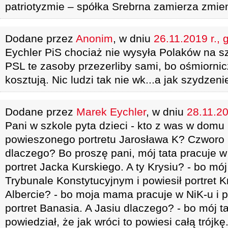
patriotyzmie – spółka Srebrna zamierza zmie
Dodane przez
Anonim
, w dniu
26.11.2019 r., 
Eychler PiS chociaż nie wysyła Polaków na sz
PSL te zasoby przezerliby sami, bo ośmiornic
kosztują. Nic ludzi tak nie wk...a jak szydzenie
Dodane przez
Marek Eychler
, w dniu
28.11.20
Pani w szkole pyta dzieci - kto z was w domu
powieszonego portretu Jarosława K? Czworo 
dlaczego? Bo proszę pani, mój tata pracuje 
portret Jacka Kurskiego. A ty Krysiu? - bo mój
Trybunale Konstytucyjnym i powiesił portret K
Albercie? - bo moja mama pracuje w NiK-u i p
portret Banasia. A Jasiu dlaczego? - bo mój ta
powiedział, że jak wróci to powiesi całą trójkę