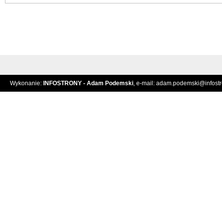
Wykonanie:
INFOSTRONY - Adam Podemski
, e-mail:
adam.podemski@infostro