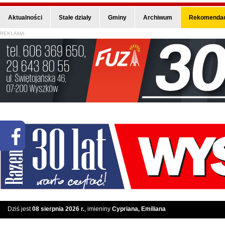
Aktualności
Stałe działy
Gminy
Archiwum
Rekomendac
REKLAMA
Dziś jest
08 sierpnia 2026 r.
, imieniny
Cypriana, Emiliana