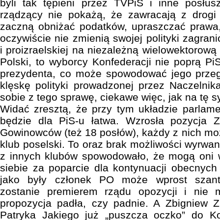
byli tak tępieni przez TVPiS i inne posłus
rządzący nie pokażą, że zawracają z drogi 
zaczną obniżać podatków, upraszczać prawa, 
oczywiście nie zmienią swojej polityki zagran
i proizraelskiej na niezależną wielowektorową
Polski, to wyborcy Konfederacji nie poprą P
prezydenta, co może spowodować jego przegr
klęskę polityki prowadzonej przez Naczelni
sobie z tego sprawę, ciekawe więc, jak na tę s
Widać zresztą, że przy tym układzie parlam
będzie dla PiS-u łatwa. Wzrosła pozycja Z
Gowinowców (też 18 posłów), każdy z nich mo
klub poselski. To oraz brak możliwości wyrwan
z innych klubów spowodowało, że mogą oni 
siebie za poparcie dla kontynuacji obecnyc
jako były członek PO może wprost szant
zostanie premierem rządu opozycji i nie 
propozycja padła, czy padnie. A Zbigniew Z
Patryka Jakiego już „puszcza oczko” do Ko