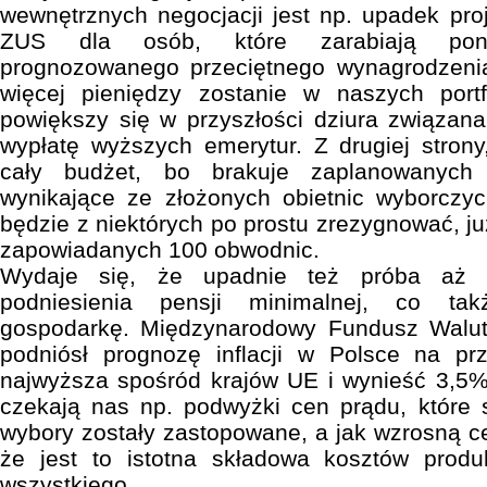
wewnętrznych negocjacji jest np. upadek pro
ZUS dla osób, które zarabiają ponad
prognozowanego przeciętnego wynagrodzeni
więcej pieniędzy zostanie w naszych port
powiększy się w przyszłości dziura związan
wypłatę wyższych emerytur. Z drugiej stron
cały budżet, bo brakuje zaplanowanych
wynikające ze złożonych obietnic wyborczy
będzie z niektórych po prostu zrezygnować, ju
zapowiadanych 100 obwodnic.
Wydaje się, że upadnie też próba aż 
podniesienia pensji minimalnej, co ta
gospodarkę. Międzynarodowy Fundusz Walut
podniósł prognozę inflacji w Polsce na p
najwyższa spośród krajów UE i wynieść 3,5%
czekają nas np. podwyżki cen prądu, które 
wybory zostały zastopowane, a jak wzrosną cen
że jest to istotna składowa kosztów prod
wszystkiego.