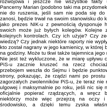
rozwojowa i jeszcze nie wszystkie fakty u
Pancerny Marian (podobno taki ma przydomek w 
nie do ruszenia, jeśli sam nie poda się do 
zanosi, będzie trwał na swoim stanowisku do 
jako prezes NIK-u z pewnością dysponuje 
swoich może już byłych kolegów. Kolejne 
kolejnych kontrolach. Czy ich użyje? Czy ze
wiedzą? Czy jednak niektóre raporty nie wypł
kto został nagrany w jego kamienicy, w które
na godziny. Może tu tkwi także tajemnica jego
Nie jest też wykluczone, że w miarę upływu 
PiS-u zacznie kruszeć na rzecz chociaż
przebojem weszła do Sejmu i będzie punkto
strony, pokazując, że rządzi nami po prostu
zagorzałych zwolenników PiS-u, że teraz nie 
ulgowej i maksymalnie po roku, jeśli nic się n
oficjalnie popierać rządzących, a wręcz
niektórzy może więc przejrzą na oczy i
środowisko, a dzięki temu zyska właśni