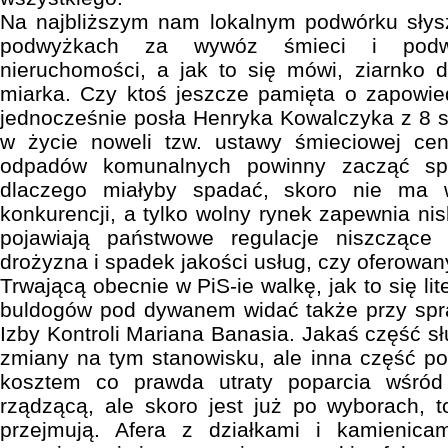
Na najbliższym nam lokalnym podwórku sły
podwyżkach za wywóz śmieci i podw
nieruchomości, a jak to się mówi, ziarnko d
miarka. Czy ktoś jeszcze pamięta o zapowied
jednocześnie posła Henryka Kowalczyka z 8 si
w życie noweli tzw. ustawy śmieciowej ce
odpadów komunalnych powinny zacząć spa
dlaczego miałyby spadać, skoro nie ma 
konkurencji, a tylko wolny rynek zapewnia nis
pojawiają państwowe regulacje niszczące
drożyzna i spadek jakości usług, czy oferowa
Trwającą obecnie w PiS-ie walkę, jak to się li
buldogów pod dywanem widać także przy spr
Izby Kontroli Mariana Banasia. Jakaś część s
zmiany na tym stanowisku, ale inna część p
kosztem co prawda utraty poparcia wśród
rządzącą, ale skoro jest już po wyborach, 
przejmują. Afera z działkami i kamienica