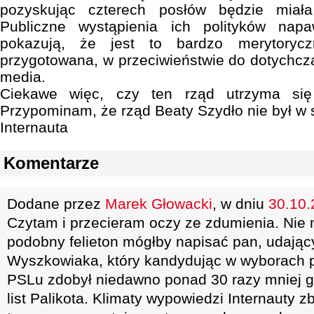
pozyskując czterech posłów będzie miał
Publiczne wystąpienia ich polityków na
pokazują, że jest to bardzo merytoryc
przygotowana, w przeciwieństwie do dotychcz
media.
Ciekawe więc, czy ten rząd utrzyma się
Przypominam, że rząd Beaty Szydło nie był w s
Internauta
Komentarze
Dodane przez
Marek Głowacki
, w dniu
30.10.
Czytam i przecieram oczy ze zdumienia. Nie 
podobny felieton mógłby napisać pan, udając
Wyszkowiaka, który kandydując w wyborach p
PSLu zdobył niedawno ponad 30 razy mniej g
list Palikota. Klimaty wypowiedzi Internauty z