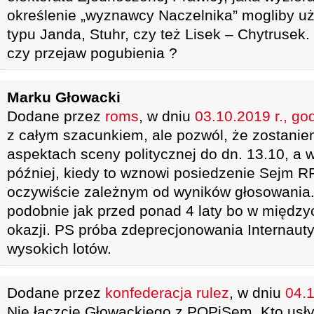
określenie „wyznawcy Naczelnika” mogliby uż
typu Janda, Stuhr, czy też Lisek – Chytruse
czy przejaw pogubienia ?
Marku Głowacki
Dodane przez
roms
, w dniu
03.10.2019 r., go
z całym szacunkiem, ale pozwól, że zostanie
aspektach sceny politycznej do dn. 13.10, a 
później, kiedy to wznowi posiedzenie Sejm R
oczywiście zależnym od wyników głosowania
podobnie jak przed ponad 4 laty bo w międzyc
okazji. PS próba zdeprecjonowania Internauty 
wysokich lotów.
Dodane przez
konfederacja rulez
, w dniu
04.1
Nie łączcie Głowackiego z POPiSem. Kto usł