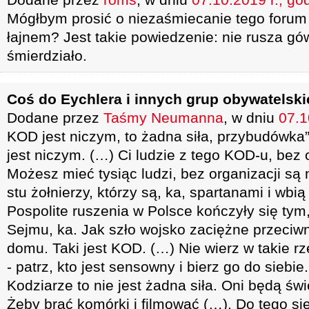
Mógłbym prosić o niezaśmiecanie tego forum
łajnem? Jest takie powiedzenie: nie rusza gó
śmierdziało.
Coś do Eychlera i innych grup obywatelsk
Dodane przez
Taśmy Neumanna
, w dniu
07.1
KOD jest niczym, to żadna siła, przybudówk
jest niczym. (…) Ci ludzie z tego KOD-u, bez 
Możesz mieć tysiąc ludzi, bez organizacji s
stu żołnierzy, którzy są, ka, spartanami i wbi
Pospolite ruszenia w Polsce kończyły się tym,
Sejmu, ka. Jak szło wojsko zaciężne przeciwni
domu. Taki jest KOD. (…) Nie wierz w takie rz
- patrz, kto jest sensowny i bierz go do siebie
Kodziarze to nie jest żadna siła. Oni będą św
Żeby brać komórki i filmować (…). Do tego się