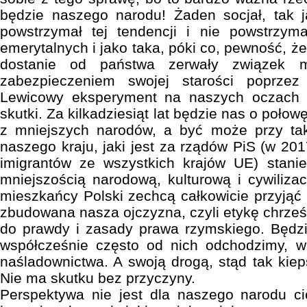
będzie naszego narodu! Żaden socjał, tak j
powstrzymał tej tendencji i nie powstrzy
emerytalnych i jako taka, póki co, pewność, że
dostanie od państwa zerwały związek m
zabezpieczeniem swojej starości poprzez 
Lewicowy eksperyment na naszych oczach u
skutki. Za kilkadziesiąt lat będzie nas o poło
z mniejszych narodów, a być może przy taki
naszego kraju, jaki jest za rządów PiS (w 2017
imigrantów ze wszystkich krajów UE) stan
mniejszością narodową, kulturową i cywiliza
mieszkańcy Polski zechcą całkowicie przyjąć 
zbudowana nasza ojczyzna, czyli etykę chrześ
do prawdy i zasady prawa rzymskiego. Będzi
współcześnie często od nich odchodzimy, wi
naśladownictwa. A swoją drogą, stąd tak kiep
Nie ma skutku bez przyczyny.
Perspektywa nie jest dla naszego narodu ci