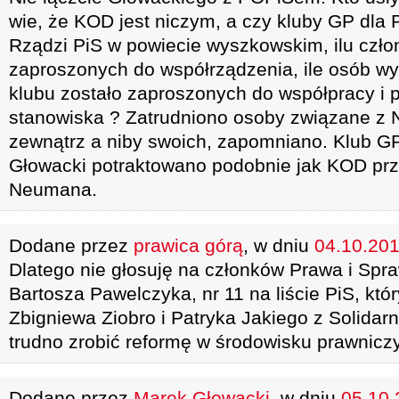
wie, że KOD jest niczym, a czy kluby GP dla 
Rządzi PiS w powiecie wyszkowskim, ilu czło
zaproszonych do współrządzenia, ile osób wy
klubu zostało zaproszonych do współpracy i 
stanowiska ? Zatrudniono osoby związane z 
zewnątrz a niby swoich, zapomniano. Klub GP,
Głowacki potraktowano podobnie jak KOD pr
Neumana.
Dodane przez
prawica górą
, w dniu
04.10.201
Dlatego nie głosuję na członków Prawa i Spra
Bartosza Pawelczyka, nr 11 na liście PiS, któr
Zbigniewa Ziobro i Patryka Jakiego z Solidarn
trudno zrobić reformę w środowisku prawnicz
Dodane przez
Marek Głowacki
, w dniu
05.10.