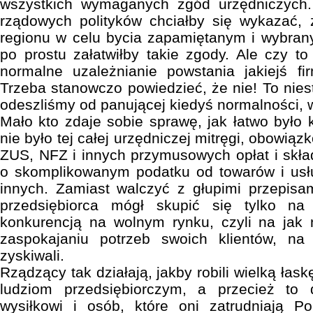
wszystkich wymaganych zgód urzędniczych.
rządowych polityków chciałby się wykazać, 
regionu w celu bycia zapamiętanym i wybran
po prostu załatwiłby takie zgody. Ale czy to
normalne uzależnianie powstania jakiejś fi
Trzeba stanowczo powiedzieć, że nie! To nies
odeszliśmy od panującej kiedyś normalności, 
Mało kto zdaje sobie sprawę, jak łatwo było 
nie było tej całej urzędniczej mitręgi, obowią
ZUS, NFZ i innych przymusowych opłat i skła
o skomplikowanym podatku od towarów i usług
innych. Zamiast walczyć z głupimi przepisa
przedsiębiorca mógł skupić się tylko n
konkurencją na wolnym rynku, czyli na jak 
zaspokajaniu potrzeb swoich klientów, na
zyskiwali.
Rządzący tak działają, jakby robili wielką łas
ludziom przedsiębiorczym, a przecież to 
wysiłkowi i osób, które oni zatrudniają P