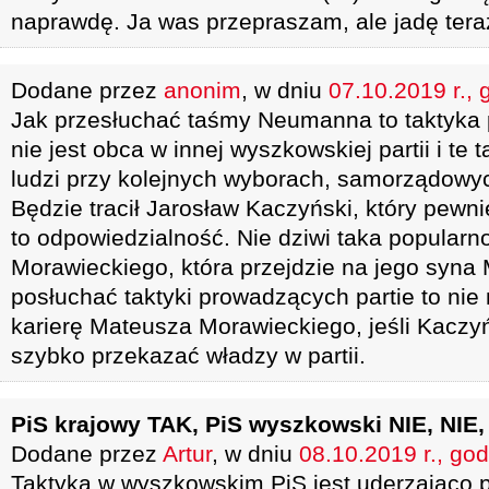
naprawdę. Ja was przepraszam, ale jadę teraz
Dodane przez
anonim
, w dniu
07.10.2019 r., 
Jak przesłuchać taśmy Neumanna to taktyka 
nie jest obca w innej wyszkowskiej partii i te 
ludzi przy kolejnych wyborach, samorządowy
Będzie tracił Jarosław Kaczyński, który pewni
to odpowiedzialność. Nie dziwi taka popularn
Morawieckiego, która przejdzie na jego syna
posłuchać taktyki prowadzących partie to nie
karierę Mateusza Morawieckiego, jeśli Kaczyń
szybko przekazać władzy w partii.
PiS krajowy TAK, PiS wyszkowski NIE, NIE,
Dodane przez
Artur
, w dniu
08.10.2019 r., god
Taktyka w wyszkowskim PiS jest uderzająco 