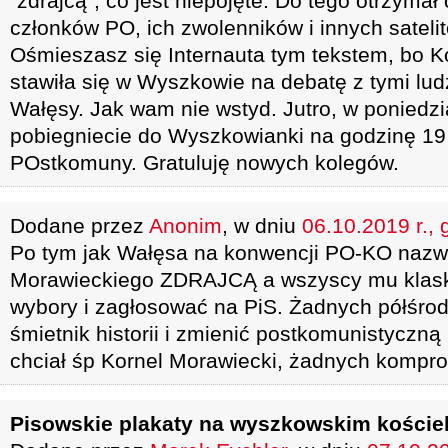
"zdrajcą", co jest niepojęte. Do tego otrzymał
członków PO, ich zwolenników i innych satel
Ośmieszasz się Internauta tym tekstem, bo Ko
stawiła się w Wyszkowie na debatę z tymi lu
Wałęsy. Jak wam nie wstyd. Jutro, w poniedzi
pobiegniecie do Wyszkowianki na godzinę 19
POstkomuny. Gratuluję nowych kolegów.
Dodane przez
Anonim
, w dniu
06.10.2019 r., 
Po tym jak Wałęsa na konwencji PO-KO nazw
Morawieckiego ZDRAJCĄ a wszyscy mu klaskal
wybory i zagłosować na PiS. Żadnych półśrod
śmietnik historii i zmienić postkomunistyczną 
chciał śp Kornel Morawiecki, żadnych kompr
Pisowskie plakaty na wyszkowskim koście