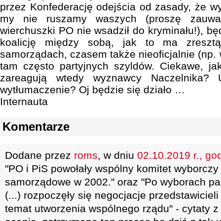
przez Konfederację odejścia od zasady, że wy
my nie ruszamy waszych (proszę zauwa
wierchuszki PO nie wsadził do kryminału!), b
koalicję między sobą, jak to ma zreszt
samorządach, czasem także nieoficjalnie (np.
tam często partyjnych szyldów. Ciekawe, ja
zareagują wtedy wyznawcy Naczelnika? 
wytłumaczenie? Oj będzie się działo …
Internauta
Komentarze
Dodane przez
roms
, w dniu
02.10.2019 r., go
"PO i PiS powołały wspólny komitet wyborczy
samorządowe w 2002." oraz "Po wyborach pa
(...) rozpoczęły się negocjacje przedstawicie
temat utworzenia wspólnego rządu" - cytaty z