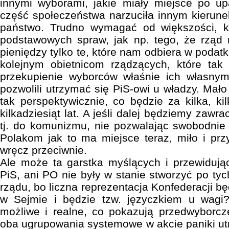
innymi wyborami, jakie miały miejsce po 
część społeczeństwa narzuciła innym kierun
państwo. Trudno wymagać od większości, k
podstawowych spraw, jak np. tego, że rząd
pieniędzy tylko te, które nam odbiera w podatk
kolejnym obietnicom rządzących, które tak
przekupienie wyborców właśnie ich własnymi
pozwolili utrzymać się PiS-owi u władzy. Mał
tak perspektywicznie, co będzie za kilka, k
kilkadziesiąt lat. A jeśli dalej będziemy zawra
tj. do komunizmu, nie pozwalając swobodnie r
Polakom jak to ma miejsce teraz, miło i przy
wręcz przeciwnie.
Ale może ta garstka myślących i przewidują
PiS, ani PO nie były w stanie stworzyć po ty
rządu, bo liczna reprezentacja Konfederacji b
w Sejmie i będzie tzw. języczkiem u wagi? 
możliwe i realne, co pokazują przedwyborc
oba ugrupowania systemowe w akcie paniki ut