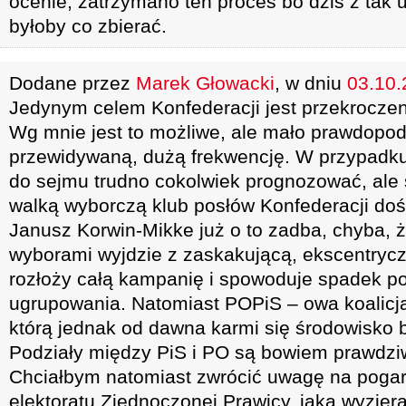
ocenie, zatrzymano ten proces bo dziś z tak 
byłoby co zbierać.
Dodane przez
Marek Głowacki
, w dniu
03.10.
Jedynym celem Konfederacji jest przekrocze
Wg mnie jest to możliwe, ale mało prawdopo
przewidywaną, dużą frekwencję. W przypadku
do sejmu trudno cokolwiek prognozować, ale
walką wyborczą klub posłów Konfederacji dość
Janusz Korwin-Mikke już o to zadba, chyba, 
wyborami wyjdzie z zaskakującą, ekscentrycz
rozłoży całą kampanię i spowoduje spadek po
ugrupowania. Natomiast POPiS – owa koalicja
którą jednak od dawna karmi się środowisko 
Podziały między PiS i PO są bowiem prawdziw
Chciałbym natomiast zwrócić uwagę na poga
elektoratu Zjednoczonej Prawicy, jaka wyziera