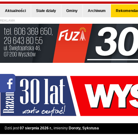
Aktualności
Stałe działy
Gminy
Archiwum
Rekomendac
REKLAMA
Dziś jest
07 sierpnia 2026 r.
, imieniny
Doroty, Sykstusa