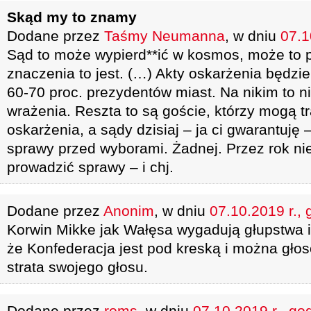
Skąd my to znamy
Dodane przez
Taśmy Neumanna
, w dniu
07.1
Sąd to może wypierd**ić w kosmos, może to p
znaczenia to jest. (…) Akty oskarżenia będzi
60-70 proc. prezydentów miast. Na nikim to ni
wrażenia. Reszta to są goście, którzy mogą t
oskarżenia, a sądy dzisiaj – ja ci gwarantuję 
sprawy przed wyborami. Żadnej. Przez rok nie
prowadzić sprawy – i chj.
Dodane przez
Anonim
, w dniu
07.10.2019 r., 
Korwin Mikke jak Wałęsa wygadują głupstwa i 
że Konfederacja jest pod kreską i można głos
strata swojego głosu.
Dodane przez
roms
, w dniu
07.10.2019 r., go