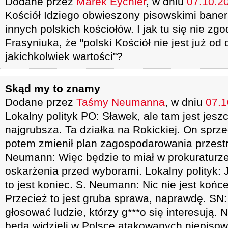
Dodane przez
Marek Eychler
, w dniu
07.10.20
Kościół Idziego obwieszony pisowskimi baner
innych polskich kościołów. I jak tu się nie zg
Frasyniuka, że "polski Kościół nie jest już o
jakichkolwiek wartości"?
Skąd my to znamy
Dodane przez
Taśmy Neumanna
, w dniu
07.1
Lokalny polityk PO: Sławek, ale tam jest jesz
najgrubsza. Ta działka na Rokickiej. On spr
potem zmienił plan zagospodarowania przest
Neumann: Więc będzie to miał w prokuraturze
oskarżenia przed wyborami. Lokalny polityk: 
to jest koniec. S. Neumann: Nic nie jest końce
Przecież to jest gruba sprawa, naprawdę. SN
głosować ludzie, którzy g***o się interesują. Ni
będą widzieli w Polsce atakowanych niepiso