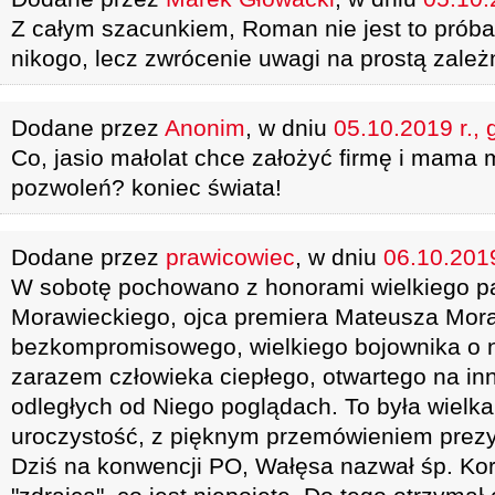
Z całym szacunkiem, Roman nie jest to prób
nikogo, lecz zwrócenie uwagi na prostą zależ
Dodane przez
Anonim
, w dniu
05.10.2019 r., 
Co, jasio małolat chce założyć firmę i mama m
pozwoleń? koniec świata!
Dodane przez
prawicowiec
, w dniu
06.10.2019
W sobotę pochowano z honorami wielkiego pa
Morawieckiego, ojca premiera Mateusza Mora
bezkompromisowego, wielkiego bojownika o n
zarazem człowieka ciepłego, otwartego na in
odległych od Niego poglądach. To była wielka
uroczystość, z pięknym przemówieniem prezy
Dziś na konwencji PO, Wałęsa nazwał śp. Ko