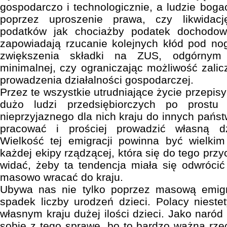
gospodarczo i technologicznie, a ludzie boga
poprzez uproszenie prawa, czy likwidacj
podatków jak chociażby podatek dochodowy
zapowiadają rzucanie kolejnych kłód pod nog
zwiększenia składki na ZUS, odgórnym 
minimalnej, czy ograniczając możliwość zali
prowadzenia działalności gospodarczej.
Przez te wszystkie utrudniające życie przepisy
dużo ludzi przedsiębiorczych po prostu
nieprzyjaznego dla nich kraju do innych państw
pracować i prościej prowadzić własną dz
Wielkość tej emigracji powinna być wielki
każdej ekipy rządzącej, która się do tego przyc
widać, żeby ta tendencja miała się odwrócić
masowo wracać do kraju.
Ubywa nas nie tylko poprzez masową emigr
spadek liczby urodzeń dzieci. Polacy niest
własnym kraju dużej ilości dzieci. Jako naró
sobie z tego sprawę, bo to bardzo ważna rzec