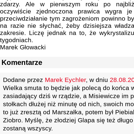
zdarzy. Ale w pierwszym roku po najbliż
oczywiście zjednoczona prawica wygra je
przeciwdziałanie tym zagrożeniom powinno być
na razie nie słychać, żeby dzisiejsza władz
zakresie. Liczę jednak na to, że wykrystaliz
tygodniach.
Marek Głowacki
Komentarze
Dodane przez
Marek Eychler
, w dniu
28.08.20
Wielka smuta to będzie jak polecą do końca 
zasiadający dziś w rządzie, a Misiewicze im p
stołkach dłużej niż minutę od nich, swoich 
to już zresztą od Marszałka, potem był Piebia
Ziobro. Myślę, że złodziej Glapa się też dług
zostaną wszyscy.