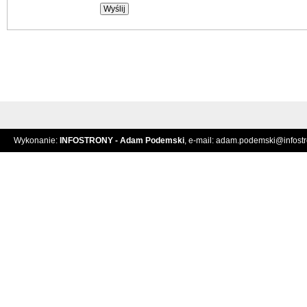
Wykonanie:
INFOSTRONY - Adam Podemski
, e-mail:
adam.podemski@infostro