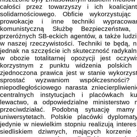
całości przez towarzyszy i ich koalicj
solidarnościowego. Obficie wykorzystując
prowokacje i inne techniki wypracow
komunistyczną Służbę Bezpieczeństwa,
przeróżnych SB-eckich agentów, a także ludz
w naszej rzeczywistości. Techniki te będą, n
jednak na szczęście ich skuteczność radykaln
w obozie totalitarnej opozycji jest oczyw
korzystnym z punktu widzenia polskich 
zjednoczona prawica jest w stanie wykorzyst
sprostać wyzwaniom współczesności
niepodległościowego narasta zniecierpliwien
centralnych instytucjach i placówkach ku
lewactwo, a odpowiedzialne ministerstwo 
przeciwdziałać. Podobną sytuację mamy
uniwersytetach. Polskie placówki dyploma
jedynie w niewielkim stopniu realizują inter
siedliskiem dziwnych, mających korzenie 