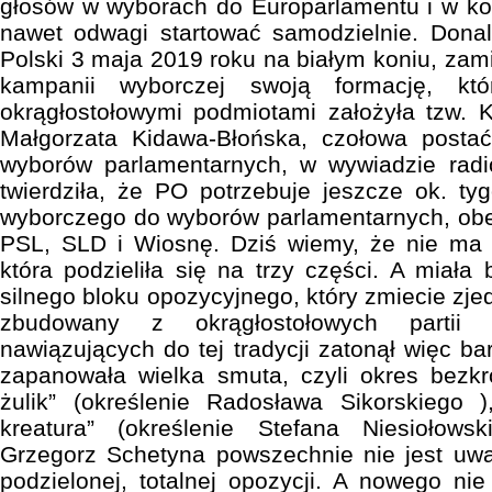
głosów w wyborach do Europarlamentu i w ko
nawet odwagi startować samodzielnie. Dona
Polski 3 maja 2019 roku na białym koniu, zamia
kampanii wyborczej swoją formację, kt
okrągłostołowymi podmiotami założyła tzw. K
Małgorzata Kidawa-Błońska, czołowa posta
wyborów parlamentarnych, w wywiadzie rad
twierdziła, że PO potrzebuje jeszcze ok. ty
wyborczego do wyborów parlamentarnych, obej
PSL, SLD i Wiosnę. Dziś wiemy, że nie ma ju
która podzieliła się na trzy części. A mia
silnego bloku opozycyjnego, który zmiecie zje
zbudowany z okrągłostołowych partii
nawiązujących do tej tradycji zatonął więc b
zapanowała wielka smuta, czyli okres bezkr
żulik” (określenie Radosława Sikorskiego )
kreatura” (określenie Stefana Niesiołows
Grzegorz Schetyna powszechnie nie jest uwa
podzielonej, totalnej opozycji. A nowego n