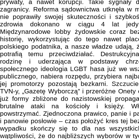
prywaty, a nawet korupcji. Takie sygnały
zagranicy. Reforma sądownictwa utknęła w 
nie poprawiły swojej skuteczności i szybko
zdrowia dokonano w ciągu 4 lat jedyni
Międzynarodowe lobby żydowskie coraz bezc
historię, wykorzystując do tego nawet pla
polskiego podatnika, a nasze władze udają, że
potrafią temu przeciwdziałać. Destrukcyjna
rodzinę i uderzająca w podstawy chrze
społecznego ideologia LGBT hasa już we wsz
publicznego, nabiera rozpędu, przybiera najb
jej promotorzy pozostają bezkarni. Szczuci
TVN-y, „Gazetę Wyborczą” i przeróżne Onety
już formy zbliżone do nazistowskiej propag
brutalne ataki na kościoły i księży. W
powstrzymać. Zjednoczona prawico, panie i pa
i panowie posłowie – czas położyć kres tej b
wypadku skończy się to dla nas wszystki
wątpliwości, że do najbliższych wyborów w ty