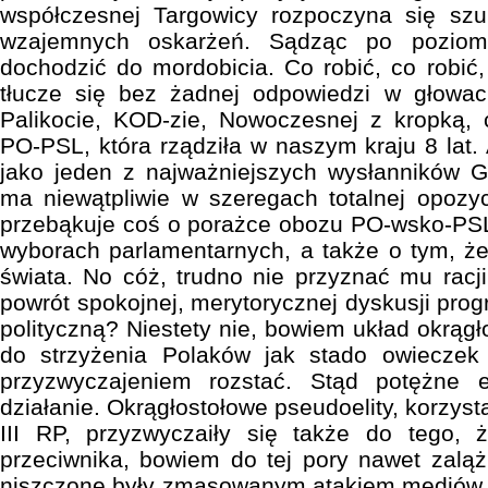
współczesnej Targowicy rozpoczyna się szuk
wzajemnych oskarżeń. Sądząc po poziom
dochodzić do mordobicia. Co robić, co robić,
tłucze się bez żadnej odpowiedzi w głowac
Palikocie, KOD-zie, Nowoczesnej z kropką, c
PO-PSL, która rządziła w naszym kraju 8 lat.
jako jeden z najważniejszych wysłanników 
ma niewątpliwie w szeregach totalnej opozy
przebąkuje coś o porażce obozu PO-wsko-P
wyborach parlamentarnych, a także o tym, że
świata. No cóż, trudno nie przyznać mu racj
powrót spokojnej, merytorycznej dyskusji pro
polityczną? Niestety nie, bowiem układ okrągł
do strzyżenia Polaków jak stado owieczek
przyzwyczajeniem rozstać. Stąd potężne 
działanie. Okrągłostołowe pseudoelity, korzyst
III RP, przyzwyczaiły się także do tego,
przeciwnika, bowiem do tej pory nawet zaląż
niszczone były zmasowanym atakiem mediów 