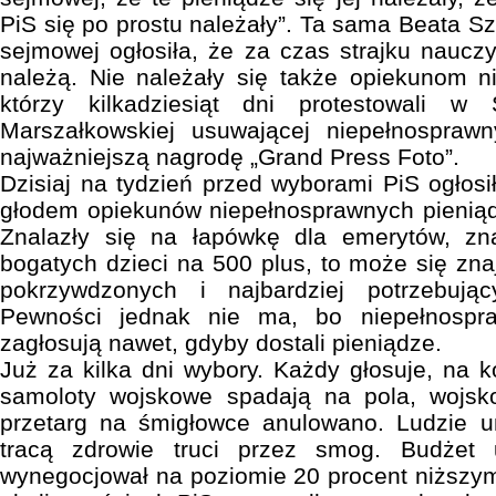
PiS się po prostu należały”. Ta sama Beata S
sejmowej ogłosiła, że za czas strajku nauczy
należą. Nie należały się także opiekunom n
którzy kilkadziesiąt dni protestowali w 
Marszałkowskiej usuwającej niepełnospraw
najważniejszą nagrodę „Grand Press Foto”.
Dzisiaj na tydzień przed wyborami PiS ogłosi
głodem opiekunów niepełnosprawnych pieniąd
Znalazły się na łapówkę dla emerytów, zna
bogatych dzieci na 500 plus, to może się znaj
pokrzywdzonych i najbardziej potrzebując
Pewności jednak nie ma, bo niepełnospr
zagłosują nawet, gdyby dostali pieniądze.
Już za kilka dni wybory. Każdy głosuje, na 
samoloty wojskowe spadają na pola, wojsk
przetarg na śmigłowce anulowano. Ludzie 
tracą zdrowie truci przez smog. Budżet 
wynegocjował na poziomie 20 procent niższym