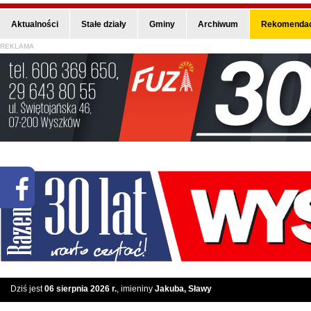
Aktualności
Stałe działy
Gminy
Archiwum
Rekomendac
REKLAMA
Dziś jest
06 sierpnia 2026 r.
, imieniny
Jakuba, Sławy