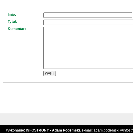
Imię:
Tytuł:
Komentarz:
Wykonanie:
INFOSTRONY - Adam Podemski
, e-mail:
adam.podemski@infostro