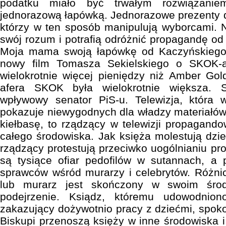
podatku miało być trwałym rozwiązani
jednorazową łapówką. Jednorazowe prezenty do
którzy w ten sposób manipulują wyborcami. 
swój rozum i potrafią odróżnić propagandę o
Moja mama swoją łapówkę od Kaczyńskiego
nowy film Tomasza Sekielskiego o SKOK-ac
wielokrotnie więcej pieniędzy niż Amber Gol
afera SKOK była wielokrotnie większa. 
wpływowy senator PiS-u. Telewizja, która 
pokazuje niewygodnych dla władzy materiałów.
kiełbasę, to rządzący w telewizji propagando
całego środowiska. Jak księża molestują dzieci
rządzący protestują przeciwko uogólnianiu pr
są tysiące ofiar pedofilów w sutannach, a 
sprawców wśród murarzy i celebrytów. Różnica
lub murarz jest skończony w swoim śro
podejrzenie. Ksiądz, któremu udowodnio
zakazujący dożywotnio pracy z dziećmi, spoko
Biskupi przenoszą księży w inne środowiska 