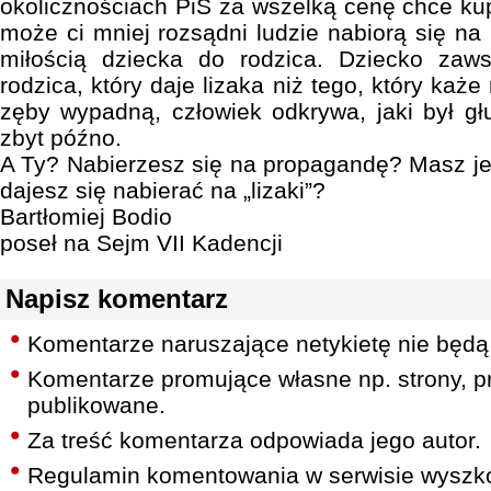
okolicznościach PiS za wszelką cenę chce ku
może ci mniej rozsądni ludzie nabiorą się na
miłością dziecka do rodzica. Dziecko zaw
rodzica, który daje lizaka niż tego, który każ
zęby wypadną, człowiek odkrywa, jaki był gł
zbyt późno.
A Ty? Nabierzesz się na propagandę? Masz je
dajesz się nabierać na „lizaki”?
Bartłomiej Bodio
poseł na Sejm VII Kadencji
Napisz komentarz
Komentarze naruszające netykietę nie będą
Komentarze promujące własne np. strony, pr
publikowane.
Za treść komentarza odpowiada jego autor.
Regulamin komentowania w serwisie wyszko