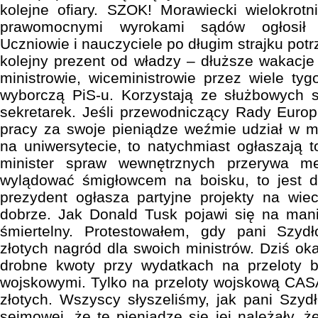
kolejne ofiary. SZOK! Morawiecki wielokrot
prawomocnymi wyrokami sądów ogłosił w
Uczniowie i nauczyciele po długim strajku potr
kolejny prezent od władzy – dłuższe wakacje 
ministrowie, wiceministrowie przez wiele t
wyborczą PiS-u. Korzystają ze służbowych
sekretarek. Jeśli przewodniczący Rady Europ
pracy za swoje pieniądze weźmie udział w ma
na uniwersytecie, to natychmiast ogłaszają t
minister spraw wewnętrznych przerywa mec
wylądować śmigłowcem na boisku, to jest d
prezydent ogłasza partyjne projekty na wie
dobrze. Jak Donald Tusk pojawi się na manif
śmiertelny. Protestowałem, gdy pani Szydł
złotych nagród dla swoich ministrów. Dziś okaz
drobne kwoty przy wydatkach na przeloty b
wojskowymi. Tylko na przeloty wojskową CASĄ
złotych. Wszyscy słyszeliśmy, jak pani Szy
sejmowej, że te pieniądze się jej należały, ż