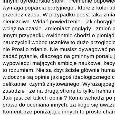
innymi dyrektorskie stołki . Pełnienie odpowie
wymaga poparcia partyjnego , które z kolei 
przecież czasu. W przypadku posła taka zmian
nieuczciwa. Widać powiedzenie - jak chorągie
wciąż na czasie. Zmieniasz poglądy - zmień p
innym przypadku ewidentnie chodzi o pieniąd
nauczycieli wobec uczniów to duże przegięcie 
nie Prosi o zdanie. Nie musisz dywagować po
zadać pytanie, dlaczego na gminnym portalu j
wypowiedzi mających ambicje naukowe, żeby t
to rozumiem. Nie są zbyt ścisłe głównie huma
widoczne są opinie jakiegoś ideologicznego
delikatnie, czymś zirytowanego. Wyrażające
zasadzie , że na drugą stronę to tylko hełmu 
Jaki jest cel takich opinii ? Komu wchodzi po 
prawo do oceniana innych, za kogo się uważa
Komentarze poniżające innych to proste cham