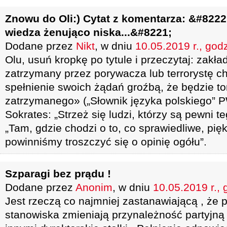
Znowu do Oli:) Cytat z komentarza: &#8222;
wiedza żenująco niska...&#8221;
Dodane przez
Nikt
, w dniu
10.05.2019 r., god
Olu, usuń kropkę po tytule i przeczytaj: zakła
zatrzymany przez porywacza lub terrorystę 
spełnienie swoich żądań groźbą, że będzie tor
zatrzymanego» („Słownik języka polskiego” P
Sokrates: „Strzeż się ludzi, którzy są pewni te
„Tam, gdzie chodzi o to, co sprawiedliwe, pięk
powinniśmy troszczyć się o opinię ogółu”.
Szparagi bez prądu !
Dodane przez
Anonim
, w dniu
10.05.2019 r., 
Jest rzeczą co najmniej zastanawiającą , że 
stanowiska zmieniają przynależność partyjną