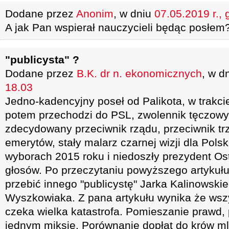
Dodane przez
Anonim
, w dniu
07.05.2019 r., 
A jak Pan wspierał nauczycieli będąc posłem
"publicysta" ?
Dodane przez
B.K. dr n. ekonomicznych
, w d
18.03
Jedno-kadencyjny poseł od Palikota, w trakci
potem przechodzi do PSL, zwolennik tęczowyc
zdecydowany przeciwnik rządu, przeciwnik trz
emerytów, stały malarz czarnej wizji dla Polsk
wyborach 2015 roku i niedoszły prezydent Os
głosów. Po przeczytaniu powyższego artykułu
przebić innego "publicystę" Jarka Kalinowsk
Wyszkowiaka. Z pana artykułu wynika że wszys
czeka wielka katastrofa. Pomieszanie prawd,
jednym miksie. Porównanie dopłat do krów 