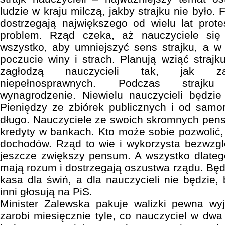
ludzie w kraju milczą, jakby strajku nie było.
dostrzegają największego od wielu lat prote
problem. Rząd czeka, aż nauczyciele się 
wszystko, aby umniejszyć sens strajku, a w
poczucie winy i strach. Planują wziąć strajk
zagłodzą nauczycieli tak, jak zagło
niepełnosprawnych. Podczas strajku
wynagrodzenie. Niewielu nauczycieli będzie
Pieniędzy ze zbiórek publicznych i od samo
długo. Nauczyciele ze swoich skromnych pensj
kredyty w bankach. Kto może sobie pozwolić,
dochodów. Rząd to wie i wykorzysta bezwzgl
jeszcze zwiększy pensum. A wszystko dlateg
mają rozum i dostrzegają oszustwa rządu. Będ
kasa dla świń, a dla nauczycieli nie będzie,
inni głosują na PiS.
Minister Zalewska pakuje walizki pewna wyj
zarobi miesięcznie tyle, co nauczyciel w dwa