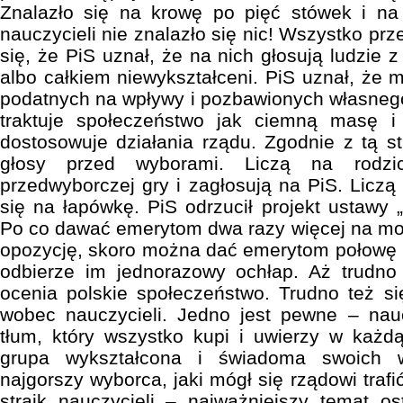
Znalazło się na krowę po pięć stówek i na 
nauczycieli nie znalazło się nic! Wszystko pr
się, że PiS uznał, że na nich głosują ludzie
albo całkiem niewykształceni. PiS uznał, że m
podatnych na wpływy i pozbawionych własnego
traktuje społeczeństwo jak ciemną masę i
dostosowuje działania rządu. Zgodnie z tą st
głosy przed wyborami. Liczą na rodz
przedwyborczej gry i zagłosują na PiS. Liczą
się na łapówkę. PiS odrzucił projekt ustawy 
Po co dawać emerytom dwa razy więcej na mo
opozycję, skoro można dać emerytom połowę i
odbierze im jednorazowy ochłap. Aż trudno 
ocenia polskie społeczeństwo. Trudno też s
wobec nauczycieli. Jedno jest pewne – nauc
tłum, który wszystko kupi i uwierzy w każd
grupa wykształcona i świadoma swoich w
najgorszy wyborca, jaki mógł się rządowi trafi
strajk nauczycieli – najważniejszy temat ost