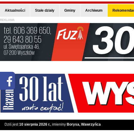
Aktualności
Stałe działy
Gminy
Archiwum
Rekomendac
REKLAMA
Dziś jest
10 sierpnia 2026 r.
, imieniny
Borysa, Wawrzyńca