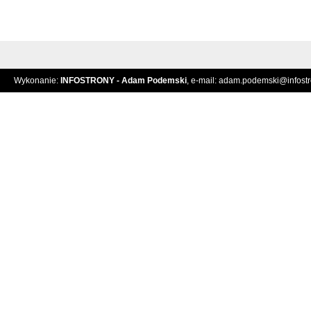
Wykonanie:
INFOSTRONY - Adam Podemski
, e-mail:
adam.podemski@infostro