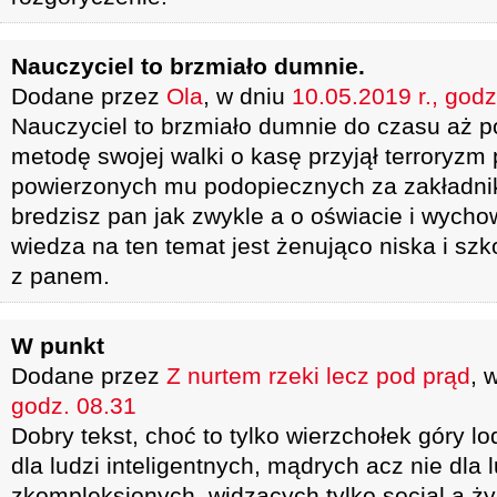
Nauczyciel to brzmiało dumnie.
Dodane przez
Ola
, w dniu
10.05.2019 r., godz
Nauczyciel to brzmiało dumnie do czasu aż po
metodę swojej walki o kasę przyjął terroryzm
powierzonych mu podopiecznych za zakładni
bredzisz pan jak zwykle a o oświacie i wych
wiedza na ten temat jest żenująco niska i sz
z panem.
W punkt
Dodane przez
Z nurtem rzeki lecz pod prąd
, 
godz. 08.31
Dobry tekst, choć to tylko wierzchołek góry l
dla ludzi inteligentnych, mądrych acz nie dla 
zkompleksionych, widzących tylko socjal a ży