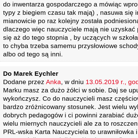
do inwentarza gospodarczego a mówiąc wprost
typy z biegiem czasu tak mają) , nasuwa się i
mianowicie po raz kolejny została podniesion
dlaczego więc nauczyciele mają nie uzyska
się aż do tego stopnia , by uczących w szkoła
to chyba trzeba samemu przysłowiowe schod
albo od tego są inni.
Do Marek Eychler
Dodane przez
Anka
, w dniu
13.05.2019 r., go
Marku masz za dużo żółci w sobie. Daj se upu
wykończysz. Co do nauczycieli masz częścio
bardzo zróżnicowany stosunek. Jest wielu wy
dobrych pedagogów i ci powinni zarabiać duż
wielu miernych nauczycieli ale za to roszcze
PRL-wska Karta Nauczyciela to urawniłowka i