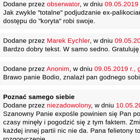
Dodane przez
obserwator
, w dniu
09.05.2019 
Jak zwykle "totalne" podjudzanie ex-palikocia
dostępu do "koryta" robi swoje.
Dodane przez
Marek Eychler
, w dniu
09.05.20
Bardzo dobry tekst. W samo sedno. Gratuluję
Dodane przez
Anonim
, w dniu
09.05.2019 r., 
Brawo panie Bodio, znalazł pan godnego sobie 
Poznać samego siebie
Dodane przez
niezadowolony
, w dniu
10.05.2
Szanowny Panie expośle powinien się Pan po
czasy minęły i pogodzić się z tym faktem. Zm
każdej innej partii nic nie da. Pana felietony t
rozgoryczenie.