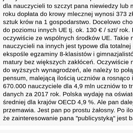
dla nauczycieli to szczyt pana niewiedzy lub
roku dopłata do krowy mlecznej wynosi 373 zł 
sztuk krów na 1 gospodarstwo. Docelowo cho
do poziomu innych UE tj. ok. 130 € / szt/ rok
oczywiście ze wspólnych środków UE. Takie 
nauczycieli na innych jest typowe dla totalnej
ekspośle egzaminy 8-klasistów i gimnazjalist
matury bez większych zakłóceń. Oczywiście 
do wyższych wynagrodzeń, ale należy to połą
pensum, malejącą ilością uczniów a rosnąco i
670.000 nauczyciele dla 4,9 mln uczniów to 
danych za 2017 rok. Polska wydaję na oświat
średniej dla krajów OECD 4,9 %. Ale pan dale
przemawia. Jest pan po prostu żałosny. Po il
że zainteresowanie pana "publicystyką" jest 