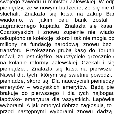
swojego zawodu u minister Zalewskiej. W odpo
pieniędzy, że w nowym budżecie, że się nie da
słuchali. Znalazła się kasa na zakup B
wiadomo, w jakim celu bank został o
zagranicznego kapitału. Znalazła się kasa
Czartoryskich i znowu zupełnie nie wia
odkupiono tę kolekcję, skoro i tak nie mogła o
miliony na fundację narodową, znowu bez 
transferu. Przekazano grubą kasę do Toruni
mówił, że jest ciężko. Nauczyciele grzecznie c
na kolanie reformy Zalewskiej. Czekali i się
pieniądze... Znalazła się kasa na pierwsze
Nawet dla tych, którym się świetnie powodz
pieniądze, skoro są. Dla nauczycieli pieniędzy
emerytów – wszystkich emerytów. Będą pie
brakuje do pierwszego i dla tych najbogat
łapówko- emerytura dla wszystkich. Łapówka
wyborami. A jak emeryci dobrze zagłosują, to
przed następnymi wyborami znowu dadzą 