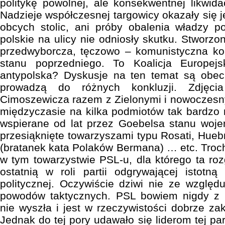
politykę powolnej, ale konsekwentnej likwidac
Nadzieje współczesnej targowicy okazały się j
obcych stolic, ani próby obalenia władzy p
polskie na ulicy nie odniosły skutku. Stworz
przedwyborcza, tęczowo – komunistyczna koa
stanu poprzedniego. To Koalicja Europejs
antypolska? Dyskusje na ten temat są obe
prowadzą do różnych konkluzji. Zdjęcia
Cimoszewicza razem z Zielonymi i nowoczesny
międzyczasie na kilka podmiotów tak bardzo 
wspierane od lat przez Goebelsa stanu woje
przesiąknięte towarzyszami typu Rosati, Hueb
(bratanek kata Polaków Bermana) … etc. Troc
w tym towarzystwie PSL-u, dla którego ta r
ostatnią w roli partii odgrywającej istotną
politycznej. Oczywiście dziwi nie ze względu
powodów taktycznych. PSL bowiem nigdy z 
nie wyszła i jest w rzeczywistości dobrze 
Jednak do tej pory udawało się liderom tej pa