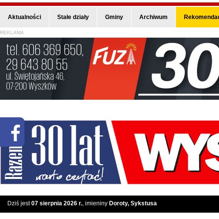
Aktualności
Stałe działy
Gminy
Archiwum
Rekomendac
REKLAMA
Dziś jest
07 sierpnia 2026 r.
, imieniny
Doroty, Sykstusa