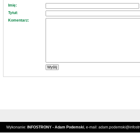
Imię:
Tytuł:
Komentarz:
Wykonanie:
INFOSTRONY - Adam Podemski
, e-mail:
adam.podemski@infostro