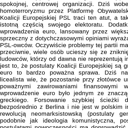
spokojnej, centrowej organizacji. Dziś wob
homoterroryzmu przez Platformę Obywatels
Koalicji Europejskiej PSL traci ten atut, a t
istotną częścią swojego elektoratu. Dodat
wprowadzenia euro, lansowany przez więks
sprzeczny z dotychczasowymi opiniami wyraż
PSL-owców. Oczywiście problemy tej partii ma
przeciwnie, wiele osób ucieszy się ze znikni
ludowców, którzy od dawna nie reprezentują i
jest to, że postulaty Koalicji Europejskiej są 
euro to bardzo poważna sprawa. Dziś naw
licealista wie, że pozostanie przy złotówce 
poważnymi zawirowaniami finansowymi w
wprowadzenie euro było jednym ze znaczą
greckiego. Forsowanie szybkiej ścieżki 
bezpośrednio z Berlina i nie jest w polskim i
rewolucją neomarksistowską (postulaty ge
podobnie jak ideologia komunistyczna, po
postulatami nowoczesności ma doprowadzić