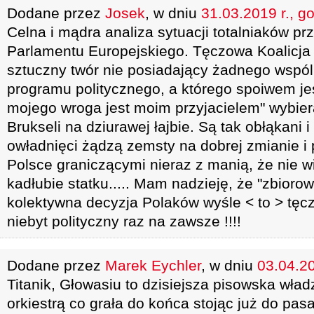
Dodane przez
Josek
, w dniu
31.03.2019 r., g
Celna i mądra analiza sytuacji totalniaków p
Parlamentu Europejskiego. Tęczowa Koalicja 
sztuczny twór nie posiadający żadnego wspó
programu politycznego, a którego spoiwem j
mojego wroga jest moim przyjacielem" wybier
Brukseli na dziurawej łajbie. Są tak obłąkani
owładnięci żądzą zemsty na dobrej zmianie i
Polsce graniczącymi nieraz z manią, że nie 
kadłubie statku..... Mam nadzieję, że "zbioro
kolektywna decyzja Polaków wyśle < to > tę
niebyt polityczny raz na zawsze !!!!
Dodane przez
Marek Eychler
, w dniu
03.04.20
Titanik, Głowasiu to dzisiejsza pisowska władz
orkiestrą co grała do końca stojąc już do pas