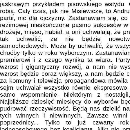
jaskrawym przykładem pisowskiego wstydu. O
robią. Cały czas, jak nie Misiewicze, to Andr
partii, nic dla ojczyzny. Zastanawiam się, co 
reżimowej nieskończone pasmo sukcesów w k
drożeje, mięso, nabiał, a oni uchwalają, że p
tak uchwalić, że nie będzie nowot
samochodowych. Może by uchwalić, że wszysc
choćby tylko w roku wyborczym. Zastanawiam
premierowi i z czego wynika ta wiara. Part
wzrost i gigantyczny rozwój, a nam nie wys
wzrost będzie coraz większy, a nam będzie co
za komuny i telewizja propagandowa mówiła 
sejm uchwalał wszystko równie ekspresowo.
samo wspomnienie. Niektórym z nostalgii
Najbliższe dziesięć miesięcy do wyborów b
pudrować rzeczywistość. Będą nas dzielić na
tych winnych i niewinnych. Zawsze winni 
poprzednicy... Tylko to już czwarty ro
jednoosobowego bez koalicjanta. Nikt nie pr