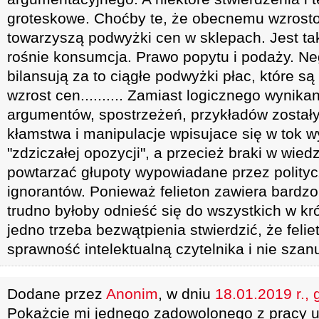
groteskowe. Choćby te, że obecnemu wzros
towarzyszą podwyżki cen w sklepach. Jest ta
rośnie konsumcja. Prawo popytu i podaży. Neg
bilansują za to ciągłe podwyżki płac, które są
wzrost cen.......... Zamiast logicznego wynik
argumentów, spostrzeżeń, przykładów został
kłamstwa i manipulacje wpisujace się w tok
"zdziczałej opozycji", a przecież braki w wie
powtarzać głupoty wypowiadane przez polity
ignorantów. Ponieważ felieton zawiera bardzo
trudno byłoby odnieść się do wszystkich w kr
jedno trzeba bezwątpienia stwierdzić, że felie
sprawność intelektualną czytelnika i nie szan
Dodane przez
Anonim
, w dniu
18.01.2019 r., 
Pokażcie mi jednego zadowolonego z pracy u 