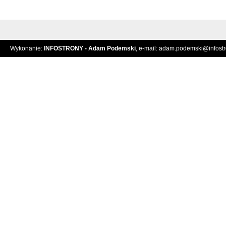
Wykonanie:
INFOSTRONY - Adam Podemski
, e-mail:
adam.podemski@infostro