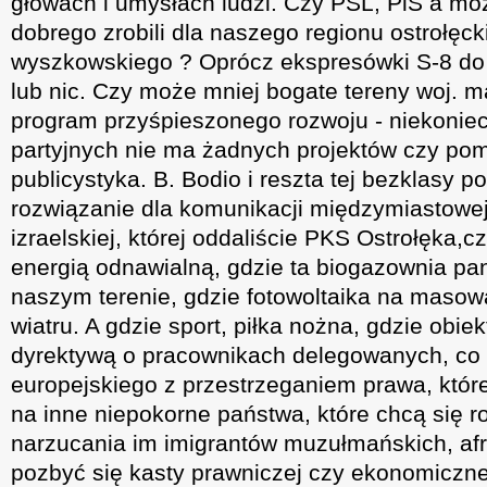
głowach i umysłach ludzi. Czy PSL, PiS a m
dobrego zrobili dla naszego regionu ostrołęc
wyszkowskiego ? Oprócz ekspresówki S-8 do 
lub nic. Czy może mniej bogate tereny woj. 
program przyśpieszonego rozwoju - niekoniec
partyjnych nie ma żadnych projektów czy pom
publicystyka. B. Bodio i reszta tej bezklasy po
rozwiązanie dla komunikacji międzymiastowej
izraelskiej, której oddaliście PKS Ostrołęka,
energią odnawialną, gdzie ta biogazownia pa
naszym terenie, gdzie fotowoltaika na masową
wiatru. A gdzie sport, piłka nożna, gdzie obie
dyrektywą o pracownikach delegowanych, co
europejskiego z przestrzeganiem prawa, któr
na inne niepokorne państwa, które chcą się r
narzucania im imigrantów muzułmańskich, af
pozbyć się kasty prawniczej czy ekonomicznej 