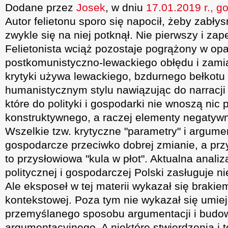
Dodane przez
Josek
, w dniu
17.01.2019 r., g
Autor felietonu sporo się napocił, żeby zabłys
zwykle się na niej potknął. Nie pierwszy i zap
Felietonista wciąż pozostaje pogrążony w op
postkomunistyczno-lewackiego obłędu i zamia
krytyki używa lewackiego, bzdurnego bełkotu 
humanistycznym stylu nawiązując do narracji p
które do polityki i gospodarki nie wnoszą nic
konstruktywnego, a raczej elementy negatywn
Wszelkie tzw. krytyczne "parametry" i argume
gospodarcze przeciwko dobrej zmianie, a prz
to przysłowiowa "kula w płot". Aktualna analiz
politycznej i gospodarczej Polski zasługuje ni
Ale eksposeł w tej materii wykazał się brakie
kontekstowej. Poza tym nie wykazał się umiej
przemyślanego sposobu argumentacji i budo
argumentacyjnego. A niektóre stwierdzenia i