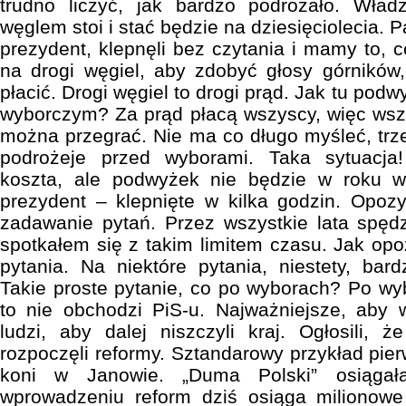
trudno liczyć, jak bardzo podrożało. Wład
węglem stoi i stać będzie na dziesięciolecia. P
prezydent, klepnęli bez czytania i mamy to,
na drogi węgiel, aby zdobyć głosy górników,
płacić. Drogi węgiel to drogi prąd. Jak tu pod
wyborczym? Za prąd płacą wszyscy, więc wsz
można przegrać. Nie ma co długo myśleć, trze
podrożeje przed wyborami. Taka sytuacja!
koszta, ale podwyżek nie będzie w roku w
prezydent – klepnięte w kilka godzin. Opoz
zadawanie pytań. Przez wszystkie lata spęd
spotkałem się z takim limitem czasu. Jak opo
pytania. Na niektóre pytania, niestety, bar
Takie proste pytanie, co po wyborach? Po wy
to nie obchodzi PiS-u. Najważniejsze, aby 
ludzi, aby dalej niszczyli kraj. Ogłosili, ż
rozpoczęli reformy. Sztandarowy przykład pie
koni w Janowie. „Duma Polski” osiągał
wprowadzeniu reform dziś osiąga milionowe s