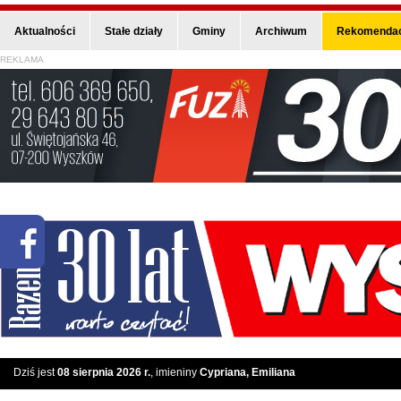
Aktualności
Stałe działy
Gminy
Archiwum
Rekomendac
REKLAMA
Dziś jest
08 sierpnia 2026 r.
, imieniny
Cypriana, Emiliana