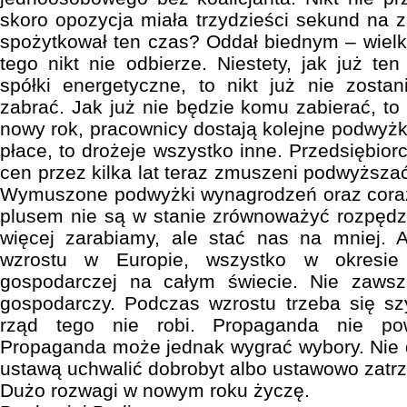
skoro opozycja miała trzydzieści sekund na 
spożytkował ten czas? Oddał biednym – wielka
tego nikt nie odbierze. Niestety, jak już te
spółki energetyczne, to nikt już nie zost
zabrać. Jak już nie będzie komu zabierać, to
nowy rok, pracownicy dostają kolejne podwyżk
płace, to drożeje wszystko inne. Przedsiębiorc
cen przez kilka lat teraz zmuszeni podwyższać
Wymuszone podwyżki wynagrodzeń oraz coraz
plusem nie są w stanie zrównoważyć rozpędz
więcej zarabiamy, ale stać nas na mniej. 
wzrostu w Europie, wszystko w okresie 
gospodarczej na całym świecie. Nie zawsz
gospodarczy. Podczas wzrostu trzeba się s
rząd tego nie robi. Propaganda nie po
Propaganda może jednak wygrać wybory. Nie 
ustawą uchwalić dobrobyt albo ustawowo zatr
Dużo rozwagi w nowym roku życzę.