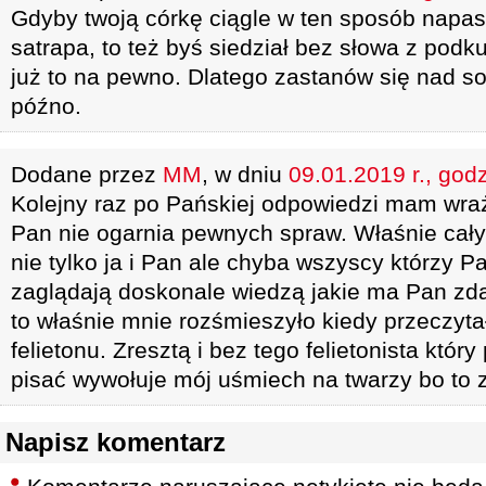
Gdyby twoją córkę ciągle w ten sposób napas
satrapa, to też byś siedział bez słowa z po
już to na pewno. Dlatego zastanów się nad so
późno.
Dodane przez
MM
, w dniu
09.01.2019 r., god
Kolejny raz po Pańskiej odpowiedzi mam wra
Pan nie ogarnia pewnych spraw. Właśnie cały
nie tylko ja i Pan ale chyba wszyscy którzy P
zaglądają doskonale wiedzą jakie ma Pan zda
to właśnie mnie rozśmieszyło kiedy przeczyt
felietonu. Zresztą i bez tego felietonista który
pisać wywołuje mój uśmiech na twarzy bo to z
Napisz komentarz