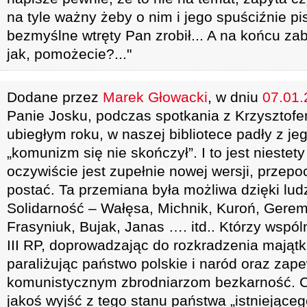
na tyle ważny żeby o nim i jego spuściźnie p
bezmyślne wtręty Pan zrobił... A na końcu zab
jak, pomożecie?..."
Dodane przez
Marek Głowacki
, w dniu
07.01.
Panie Josku, podczas spotkania z Krzyszto
ubiegłym roku, w naszej bibliotece padły z j
„komunizm się nie skończył”. I to jest nieste
oczywiście jest zupełnie nowej wersji, przep
postać. Ta przemiana była możliwa dzięki ludz
Solidarność – Wałęsa, Michnik, Kuroń, Gere
Frasyniuk, Bujak, Janas …. itd.. Którzy wspól
III RP, doprowadzając do rozkradzenia mająt
paraliżując państwo polskie i naród oraz zap
komunistycznym zbrodniarzom bezkarność. C
jakoś wyjść z tego stanu państwa „istniejąceg