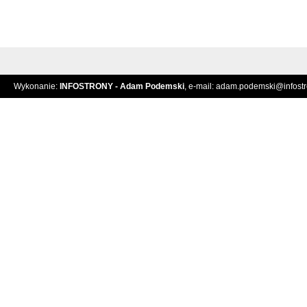
Wykonanie:
INFOSTRONY - Adam Podemski
, e-mail:
adam.podemski@infostro