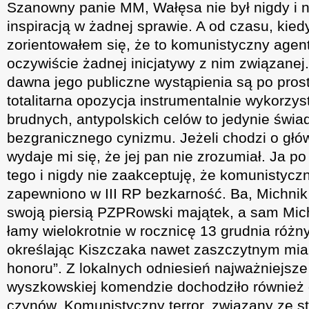
Szanowny panie MM, Wałęsa nie był nigdy i ni
inspiracją w żadnej sprawie. A od czasu, kie
zorientowałem się, że to komunistyczny agen
oczywiście żadnej inicjatywy z nim związan
dawna jego publiczne wystąpienia są po prost
totalitarna opozycja instrumentalnie wykorzys
brudnych, antypolskich celów to jedynie świa
bezgranicznego cynizmu. Jeżeli chodzi o głów
wydaje mi się, że jej pan nie zrozumiał. Ja po
tego i nigdy nie zaakceptuję, że komunistyc
zapewniono w III RP bezkarność. Ba, Michnik
swoją piersią PZPRowski majątek, a sam Mic
łamy wielokrotnie w rocznicę 13 grudnia ró
określając Kiszczaka nawet zaszczytnym mi
honoru”. Z lokalnych odniesień najważniejsze 
wyszkowskiej komendzie dochodziło również 
czynów. Komunistyczny terror, związany ze