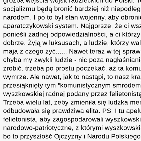
groźbą wejścia wojsk radzieckich do Polski. 
socjalizmu będą bronić bardziej niż niepodległo
narodem. I po to był stan wojenny, aby obroni
aparatczykowski system. Najgorsze, że ci ws
ponieśli żadnej odpowiedzialności, a ci którzy
dobrze. Żyją w luksusach, a ludzie, którzy wal
mają z czego żyć...... Nawet teraz w tej sprawie
chyba my zwykli ludzie - nic poza nagłaśnia
zrobić. trzeba po prostu poczekać, aż ta kom
wymrze. Ale nawet, jak to nastąpi, to nasz kra
przesiąknięty tym "komunistycznym smrodem"
wyszkowskiej radnej podany przez felietonistę
Trzeba wielu lat, zeby zmieniła się ludzka me
odbudowała się prawdziwa elita. PS: I tu apelu
felietonista, aby zagospodarowali wyszkowsk
narodowo-patriotyczne, z którymi wyszkowski
bo to przyszłość Ojczyzny i Narodu Polskieg