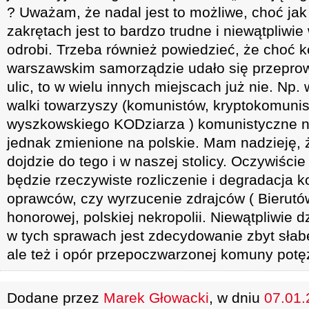
? Uważam, że nadal jest to możliwe, choć ja
zakrętach jest to bardzo trudne i niewątpliwie 
odrobi. Trzeba również powiedzieć, że choć
warszawskim samorządzie udało się przepro
ulic, to w wielu innych miejscach już nie. N
walki towarzyszy (komunistów, kryptokomunis
wyszkowskiego KODziarza ) komunistyczne na
jednak zmienione na polskie. Mam nadzieję, 
dojdzie do tego i w naszej stolicy. Oczywiście
będzie rzeczywiste rozliczenie i degradacja 
oprawców, czy wyrzucenie zdrajców ( Bierutów
honorowej, polskiej nekropolii. Niewątpliwie d
w tych sprawach jest zdecydowanie zbyt słab
ale też i opór przepoczwarzonej komuny potę
Dodane przez
Marek Głowacki
, w dniu
07.01.