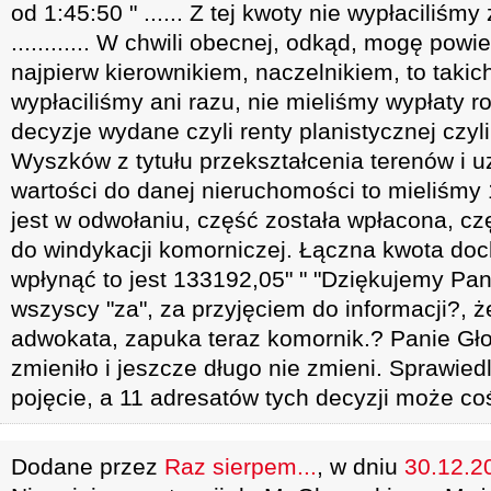
od 1:45:50 " ...... Z tej kwoty nie wypłaciliśm
............ W chwili obecnej, odkąd, mogę pow
najpierw kierownikiem, naczelnikiem, to takic
wypłaciliśmy ani razu, nie mieliśmy wypłaty r
decyzje wydane czyli renty planistycznej czy
Wyszków z tytułu przekształcenia terenów i u
wartości do danej nieruchomości to mieliśmy 
jest w odwołaniu, część została wpłacona, c
do windykacji komorniczej. Łączna kwota doc
wpłynąć to jest 133192,05" " "Dziękujemy Pan
wszyscy "za", za przyjęciem do informacji?, że
adwokata, zapuka teraz komornik.? Panie Głow
zmieniło i jeszcze długo nie zmieni. Sprawie
pojęcie, a 11 adresatów tych decyzji może co
Dodane przez
Raz sierpem...
, w dniu
30.12.20