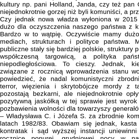
kultury np. pani Holland, Janda, czy też pan
niejednokrotnie gorzej niż byli komuniści, a prz
Czy jednak nowa władza wyłoniona w 2015 
dużo dla oczyszczenia naszego państwa z 
Bardzo w to wątpię. Oczywiście mamy duż
mediach, strukturach i polityce państwa. 
publiczne stały się bardziej polskie, struktur
współczesną targowicą, a polityka pańs
niepodległościowa. To cieszy. Jednak, 
związane z rocznicą wprowadzenia stanu wo
powiedzieć, że nadal komunistyczni zbrodni
terror, więzienia i skrytobójcze mordy z 
pozostają bezkarni, ale niejednokrotnie op
pozytywną jaskółką w tej sprawie jest wyrok 
pozbawienia wolności dla towarzyszy generał
– Władysława C. i Józefa S. za zbrodnie ko
latach 1982/83. Obawiam się jednak, kasta
kontratak i sąd wyższej instancji uniewinn
rocznicę ponurej, grudniowej nocy w na