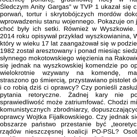
Śledczym Anity Gargas” w TVP 1 ukazał się c
porwań, tortur i skrytobójczych mordów d
wprowadzeniu stanu wojennego. Pokazuje on j
choć były ich setki. Również w Wyszkowie.
2014 roku opisywał przykład wyszkowianina, W
który w wieku 17 lat zaangażował się w podzi
1982 został aresztowany i ponad miesiąc siedzi
słynnego mokotowskiego więzienia na Rakowie
się jednak na wyszkowskiej komendzie po op
wielokrotnie wzywany na komendę, malt
straszono go śmiercią, przystawiano pistolet d
i co robią dziś ci oprawcy? Czy ponieśli zasł
pytania retoryczne. Żadnej kary nie po
sprawiedliwość może zatriumfować. Chodzi mi
komunistycznych zbrodniarzy, dopuszczającyc
oprawcy Wojtka Fijałkowskiego. Czy jednak si
obszarze państwo przestanie być „teorety
rządów nieszczęsnej koalicji PO-PSL? Osob