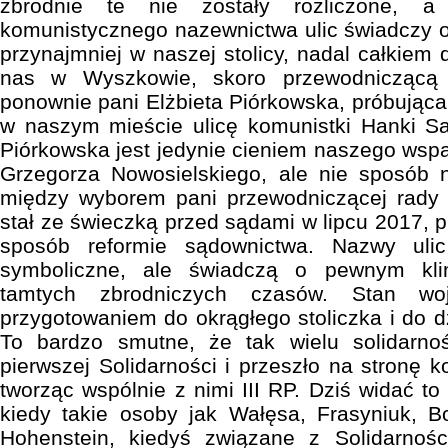
zbrodnie te nie zostały rozliczone, 
komunistycznego nazewnictwa ulic świadczy 
przynajmniej w naszej stolicy, nadal całkiem d
nas w Wyszkowie, skoro przewodniczącą 
ponownie pani Elżbieta Piórkowska, próbując
w naszym mieście ulicę komunistki Hanki Sa
Piórkowska jest jedynie cieniem naszego wspa
Grzegorza Nowosielskiego, ale nie sposób 
między wyborem pani przewodniczącej rady 
stał ze świeczką przed sądami w lipcu 2017, p
sposób reformie sądownictwa. Nazwy uli
symboliczne, ale świadczą o pewnym kli
tamtych zbrodniczych czasów. Stan woj
przygotowaniem do okrągłego stoliczka i do d
To bardzo smutne, że tak wielu solidarno
pierwszej Solidarności i przeszło na stronę k
tworząc wspólnie z nimi III RP. Dziś widać to
kiedy takie osoby jak Wałęsa, Frasyniuk, 
Hohenstein, kiedyś związane z Solidarności