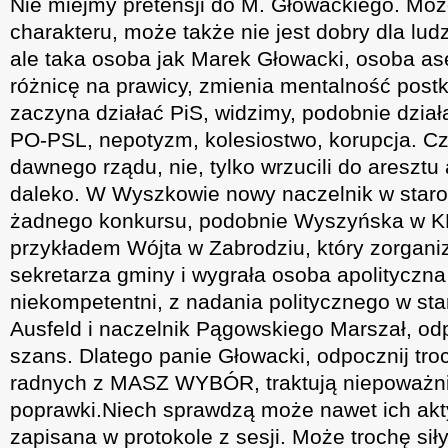
Nie miejmy pretensji do M. Głowackiego. Mo
charakteru, może także nie jest dobry dla lud
ale taka osoba jak Marek Głowacki, osoba as
różnicę na prawicy, zmienia mentalność post
zaczyna działać PiS, widzimy, podobnie działa
PO-PSL, nepotyzm, kolesiostwo, korupcja. C
dawnego rządu, nie, tylko wrzucili do areszt
daleko. W Wyszkowie nowy naczelnik w staro
żadnego konkursu, podobnie Wyszyńska w KR
przykładem Wójta w Zabrodziu, który zorgani
sekretarza gminy i wygrała osoba apolityczn
niekompetentni, z nadania politycznego w sta
Ausfeld i naczelnik Pągowskiego Marszał, od
szans. Dlatego panie Głowacki, odpocznij troc
radnych z MASZ WYBÓR, traktują niepoważnie
poprawki.Niech sprawdzą może nawet ich akt
zapisana w protokole z sesji. Może trochę si