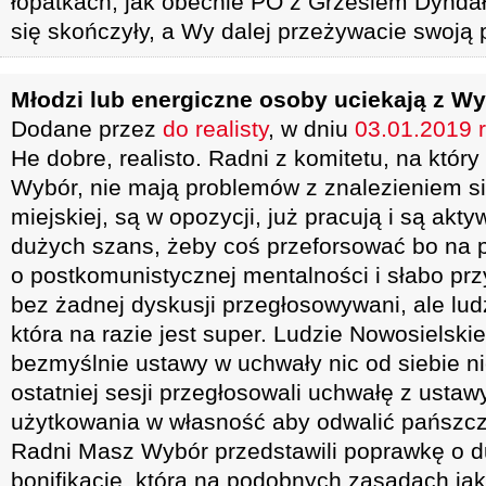
łopatkach, jak obecnie PO z Grzesiem Dyndał
się skończyły, a Wy dalej przeżywacie swoją 
Młodzi lub energiczne osoby uciekają z W
Dodane przez
do realisty
, w dniu
03.01.2019 r
He dobre, realisto. Radni z komitetu, na któ
Wybór, nie mają problemów z znalezieniem si
miejskiej, są w opozycji, już pracują i są akty
dużych szans, żeby coś przeforsować bo na p
o postkomunistycznej mentalności i słabo pr
bez żadnej dyskusji przegłosowywani, ale lud
która na razie jest super. Ludzie Nowosielskie
bezmyślnie ustawy w uchwały nic od siebie n
ostatniej sesji przegłosowali uchwałę z ustaw
użytkowania w własność aby odwalić pańszcz
Radni Masz Wybór przedstawili poprawkę o du
bonifikacie, która na podobnych zasadach ja