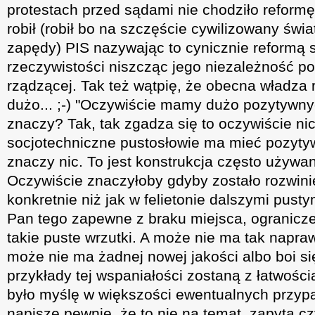
protestach przed sądami nie chodziło reformę 
robił (robił bo na szczęście cywilizowany świat
zapędy) PIS nazywając to cynicznie reformą
rzeczywistości niszcząc jego niezależność p
rządzącej. Tak też wątpię, że obecna władza 
dużo... ;-) "Oczywiście mamy dużo pozytywny
znaczy? Tak, tak zgadza się to oczywiście nic
socjotechniczne pustosłowie ma mieć pozyty
znaczy nic. To jest konstrukcja często używan
Oczywiście znaczyłoby gdyby zostało rozwinięt
konkretnie niż jak w felietonie dalszymi pusty
Pan tego zapewne z braku miejsca, ogranicz
takie puste wrzutki. A może nie ma tak napr
może nie ma żadnej nowej jakości albo boi s
przykłady tej wspaniałości zostaną z łatwoś
było myślę w większości ewentualnych przyp
napisze pewnie, że to nie na temat, zapyta cz