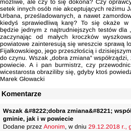
możliwe, ale czy to się dokona? Czy oprawcy
setek innych osób nie akceptujących reżimu J
Urbana, prześladowanych, a nawet zamordo
kiedyś sprawiedliwą karę? To się okaże w n
będzie jednym z najtrudniejszych testów dla 
zaczynając od małych kroczków wyszkows
powiatowe zainteresują się wreszcie sprawą l
Fijałkowskiego, jego przeszłością i dzisiejszy
do czynu. Wszak „dobra zmiana” współrządzi, 
powiecie. A i pan burmistrz, czy przewodni
wicestarosta obraziliby się, gdyby ktoś powiedzi
Marek Głowacki
Komentarze
Wszak &#8222;dobra zmiana&#8221; współ
gminie, jak i w powiecie
Dodane przez
Anonim
, w dniu
29.12.2018 r., 