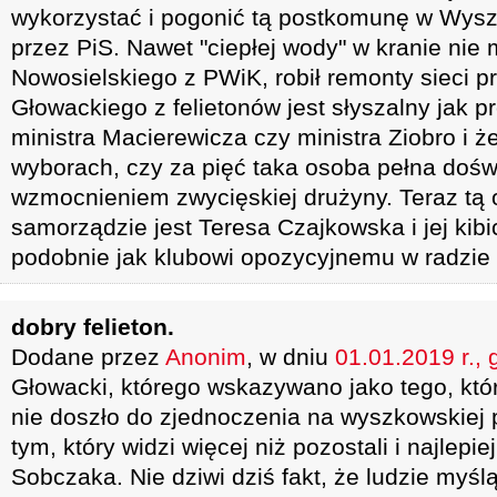
wykorzystać i pogonić tą postkomunę w Wys
przez PiS. Nawet "ciepłej wody" w kranie nie
Nowosielskiego z PWiK, robił remonty sieci p
Głowackiego z felietonów jest słyszalny jak p
ministra Macierewicza czy ministra Ziobro i że
wyborach, czy za pięć taka osoba pełna doś
wzmocnieniem zwycięskiej drużyny. Teraz t
samorządzie jest Teresa Czajkowska i jej kibi
podobnie jak klubowi opozycyjnemu w radzie 
dobry felieton.
Dodane przez
Anonim
, w dniu
01.01.2019 r., 
Głowacki, którego wskazywano jako tego, któr
nie doszło do zjednoczenia na wyszkowskiej p
tym, który widzi więcej niż pozostali i najlepi
Sobczaka. Nie dziwi dziś fakt, że ludzie myśl