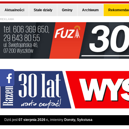
Aktualności
Stałe działy
Gminy
Archiwum
Rekomendac
REKLAMA
Dziś jest
07 sierpnia 2026 r.
, imieniny
Doroty, Sykstusa