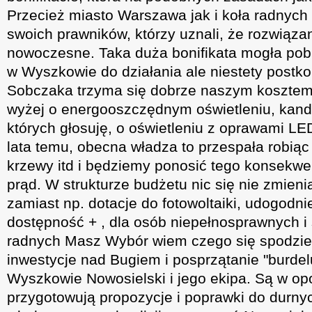
Przecież miasto Warszawa jak i koła radnych
swoich prawników, którzy uznali, że rozwiązan
nowoczesne. Taka duża bonifikata mogła pobu
w Wyszkowie do działania ale niestety postk
Sobczaka trzyma się dobrze naszym kosztem.
wyżej o energooszczędnym oświetleniu, kan
których głosuję, o oświetleniu z oprawami LED
lata temu, obecna władza to przespała robiąc
krzewy itd i będziemy ponosić tego konsekwe
prąd. W strukturze budżetu nic się nie zmieni
zamiast np. dotacje do fotowoltaiki, udogodn
dostępność + , dla osób niepełnosprawnych i
radnych Masz Wybór wiem czego się spodzie
inwestycje nad Bugiem i posprzątanie "burdelu
Wyszkowie Nowosielski i jego ekipa. Są w opo
przygotowują propozycje i poprawki do durnyc