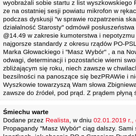
wyobrażali sobie startu z list wyszkowskiego 
ze na ostatniej sesji powiatu mikrofon w rę
podczas dyskusji "w sprawie rozpatrzenia sk
działalność Starosty" odmówił posłuszeństwa
@14.49 w zakresie kumoterstwa i nepotyzmu P
najgorsze standardy z okresu rządów PO-PSL
Marka Głowackiego i "Masz Wybór" , a na 
odwagi, determinacji i pozostańcie wierni s
zbliżającym się roku, niech zawsze w chwilac
bezsilności na panoszące się bezPRAWie 
Wyszkowie towarzyszą Wam słowa Zbigniewa H
zawsze do źródeł, pod prąd. Z prądem płyną ś
Śmiechu warte
Dodane przez
Realista
, w dniu
02.01.2019 r.,
Propagandy "Masz Wybór" ciąg dalszy. Sami s