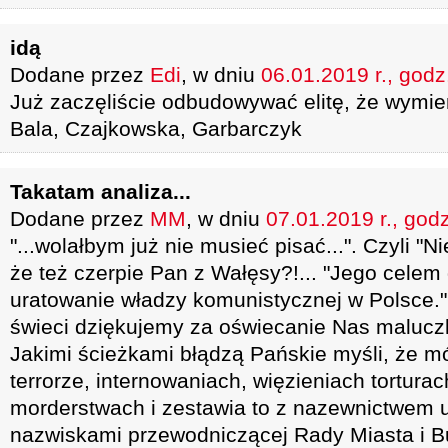
idą
Dodane przez
Edi
, w dniu
06.01.2019 r., godz
Już zaczęliście odbudowywać elitę, że wymie
Bala, Czajkowska, Garbarczyk
Takatam analiza...
Dodane przez
MM
, w dniu
07.01.2019 r., god
"...wolałbym już nie musieć pisać...". Czyli "
że też czerpie Pan z Wałęsy?!... "Jego cele
uratowanie władzy komunistycznej w Polsce.
świeci dziękujemy za oświecanie Nas maluczk
Jakimi ścieżkami błądzą Pańskie myśli, że
terrorze, internowaniach, więzieniach tortura
morderstwach i zestawia to z nazewnictwem ul
nazwiskami przewodniczącej Rady Miasta i Bu