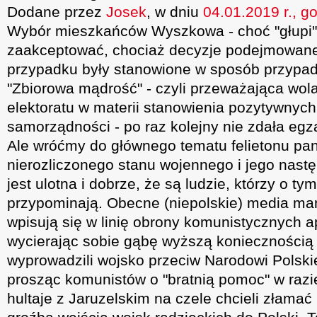
Dodane przez
Josek
, w dniu
04.01.2019 r., g
Wybór mieszkańców Wyszkowa - choć "głupi" 
zaakceptować, chociaż decyzje podejmowane 
przypadku były stanowione w sposób przypadk
"Zbiorowa mądrość" - czyli przeważająca wo
elektoratu w materii stanowienia pozytywny
samorządności - po raz kolejny nie zdała egzaminu.
Ale wróćmy do głównego tematu felietonu pan
nierozliczonego stanu wojennego i jego nast
jest ulotna i dobrze, że są ludzie, którzy o t
przypominają. Obecne (niepolskie) media mani
wpisują się w linię obrony komunistycznych a
wycierając sobie gąbę wyższą koniecznością 
wyprowadzili wojsko przeciw Narodowi Polski
prosząc komunistów o "bratnią pomoc" w razi
hultaje z Jaruzelskim na czele chcieli złamać