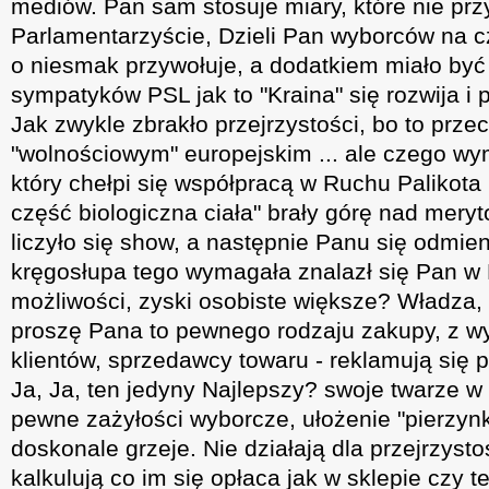
mediów. Pan sam stosuje miary, które nie prz
Parlamentarzyście, Dzieli Pan wyborców na cz
o niesmak przywołuje, a dodatkiem miało być t
sympatyków PSL jak to "Kraina" się rozwija i 
Jak zwykle zbrakło przejrzystości, bo to prze
"wolnościowym" europejskim ... ale czego w
który chełpi się współpracą w Ruchu Palikota :
część biologiczna ciała" brały górę nad mer
liczyło się show, a następnie Panu się odmien
kręgosłupa tego wymagała znalazł się Pan w
możliwości, zyski osobiste większe? Władza, t
proszę Pana to pewnego rodzaju zakupy, z 
klientów, sprzedawcy towaru - reklamują się p
Ja, Ja, ten jedyny Najlepszy? swoje twarze w 
pewne zażyłości wyborcze, ułożenie "pierzynki
doskonale grzeje. Nie działają dla przejrzysto
kalkulują co im się opłaca jak w sklepie czy t