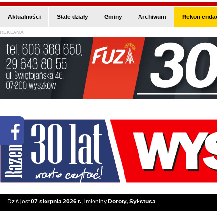
Aktualności
Stałe działy
Gminy
Archiwum
Rekomendac
REKLAMA
Dziś jest
07 sierpnia 2026 r.
, imieniny
Doroty, Sykstusa