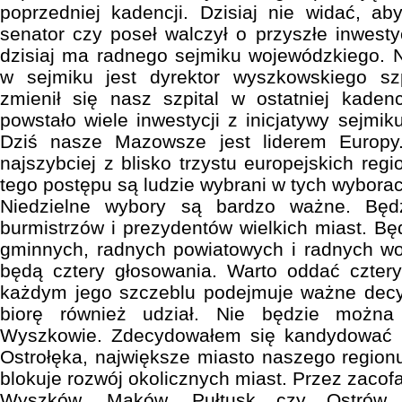
poprzedniej kadencji. Dzisiaj nie widać, 
senator czy poseł walczył o przyszłe inwest
dzisiaj ma radnego sejmiku wojewódzkiego. 
w sejmiku jest dyrektor wyszkowskiego szp
zmienił się nasz szpital w ostatniej kadencj
powstało wiele inwestycji z inicjatywy sejmi
Dziś nasze Mazowsze jest liderem Europy
najszybciej z blisko trzystu europejskich re
tego postępu są ludzie wybrani w tych wybora
Niedzielne wybory są bardzo ważne. Będ
burmistrzów i prezydentów wielkich miast. B
gminnych, radnych powiatowych i radnych wo
będą cztery głosowania. Warto oddać czter
każdym jego szczeblu podejmuje ważne decy
biorę również udział. Nie będzie możn
Wyszkowie. Zdecydowałem się kandydować n
Ostrołęka, największe miasto naszego region
blokuje rozwój okolicznych miast. Przez zacofa
Wyszków, Maków, Pułtusk czy Ostrów 