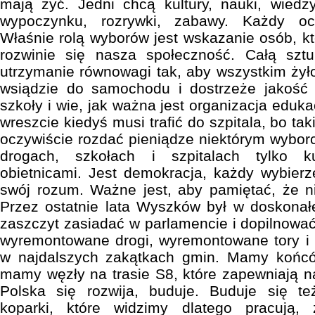
mają żyć. Jedni chcą kultury, nauki, wiedz
wypoczynku, rozrywki, zabawy. Każdy oc
Właśnie rolą wyborów jest wskazanie osób, k
rozwinie się nasza społeczność. Całą sztu
utrzymanie równowagi tak, aby wszystkim żyło
wsiądzie do samochodu i dostrzeże jakość 
szkoły i wie, jak ważna jest organizacja eduka
wreszcie kiedyś musi trafić do szpitala, bo ta
oczywiście rozdać pieniądze niektórym wybo
drogach, szkołach i szpitalach tylko 
obietnicami. Jest demokracja, każdy wybier
swój rozum. Ważne jest, aby pamiętać, że n
Przez ostatnie lata Wyszków był w doskonałej
zaszczyt zasiadać w parlamencie i dopilnowa
wyremontowane drogi, wyremontowane tory i tr
w najdalszych zakątkach gmin. Mamy końc
mamy węzły na trasie S8, które zapewniają 
Polska się rozwija, buduje. Buduje się t
koparki, które widzimy dlatego pracują