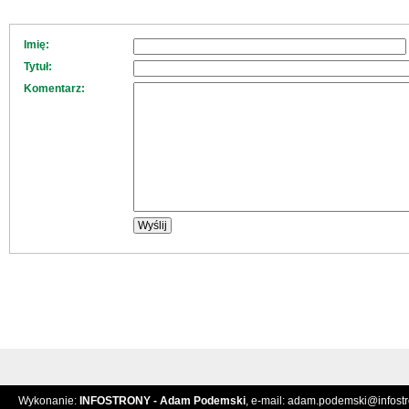
Imię:
Tytuł:
Komentarz:
Wykonanie:
INFOSTRONY - Adam Podemski
, e-mail:
adam.podemski@infostro