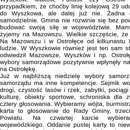
przypadkiem, że choćby linię kolejową 29 uda
do Wyszkowa, ale dalej już nie. Żadna 
samodzielnie. Gmina nie rozwinie się bez po
budować swoją siłę w województwie. Mamy
żyjemy na Mazowszu. Wielkie szczęście, że 
Na Mazowszu i w Ostrołęce od kilkunastu l
ludzie. W Wyszkowie również jest ten sam sta
odwiedził Mazowsze, Wyszków i np. Ostrołę
wybory samorządowe pozytywnie wpłynęły n
na Ostrołękę.
Już w najbliższą niedzielę wybory samor
samorządu ma inne kompetencje. Sejmik woj
drogi, czystość lasów i rzek, zabytki, pociągi 
kulturę, obiekty sportowe, schroniska dla 
cztery głosowania. Wybieramy wójta, burmistr
karta to głosowanie do Rady Gminy, trzec
Powiatu. Na czwartej karcie wybier
wojewódzkiego. Oddanie pustej karty to nie