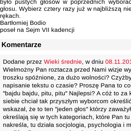
było pustych głosów w poprzednich wybora
głosu. Wybierz cztery razy już w najbliższą ni
rękach.
Bartłomiej Bodio
poseł na Sejm VII kadencji
Komentarze
Dodane przez
Wieki średnie
, w dniu
08.11.201
Wielmożny Pan roztacza przed Nami wizje wyb
troszku spóźnione, za dużo wolności? Czyżby
napisanie tekstu o czasie? Proszę Pana to co
"bajdu bajdu, pitu, pitu" Najlepsi? A cóż to 
siebie chciał tak przyszłym wyborcom określ
wskazał, że to ten "jeden głos" którzy zaważy
określają się w tych kategoriach, które Pan t
nakreśla, tu działa socjologia, psychologia i