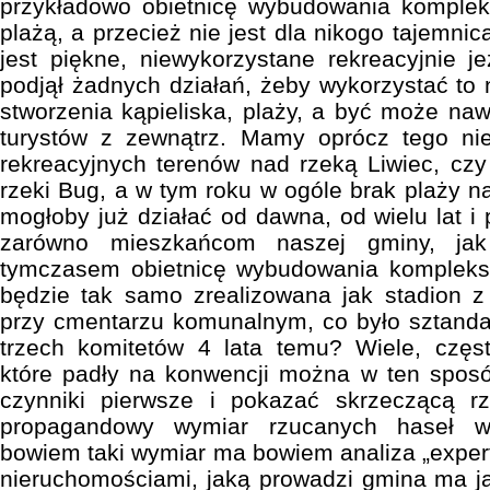
przykładowo obietnicę wybudowania komple
plażą, a przecież nie jest dla nikogo tajemni
jest piękne, niewykorzystane rekreacyjnie je
podjął żadnych działań, żeby wykorzystać to 
stworzenia kąpieliska, plaży, a być może na
turystów z zewnątrz. Mamy oprócz tego ni
rekreacyjnych terenów nad rzeką Liwiec, czy
rzeki Bug, a w tym roku w ogóle brak plaży n
mogłoby już działać od dawna, od wielu lat i 
zarówno mieszkańcom naszej gminy, ja
tymczasem obietnicę wybudowania kompleks
będzie tak samo zrealizowana jak stadion
przy cmentarzu komunalnym, co było sztanda
trzech komitetów 4 lata temu? Wiele, częst
które padły na konwencji można w ten sposó
czynniki pierwsze i pokazać skrzeczącą r
propagandowy wymiar rzucanych haseł wy
bowiem taki wymiar ma bowiem analiza „expert
nieruchomościami, jaką prowadzi gmina ma j