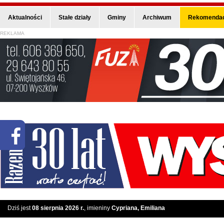
Aktualności
Stałe działy
Gminy
Archiwum
Rekomendac
REKLAMA
Dziś jest
08 sierpnia 2026 r.
, imieniny
Cypriana, Emiliana