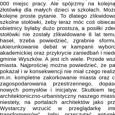
000 miejsc pracy. Ale spójrzmy na kolejną
złotówkę dla małych dzieci w szkołach. Mo
kolejne proste pytanie. To dlatego zlikwidow
szkolne stołówki, żeby teraz móc coś obiecać
obietnicy byłaby dużo prostsza, a posiłki zd
stołówki nie zostały zlikwidowane 8 lat tem
haseł, trzeba powiedzieć, zgrabnie sfo
ukierunkowanie debat w kampanii wyborc
akademickiej oraz przykrycie zaniedbań i nied
gminie Wyszków. A jest ich wiele. Przede wsz
miasta. Najprościej można powiedzieć, że pan
pokazał i w konsekwencji nie miał czego reali
m.in. kompletne zakorkowanie miasta oraz c
zagospodarowania przestrzennego, dopa
nowych pomysłów i inicjatyw. Skutkiem te
architektoniczno-urbanistyczny naszego miast
niestety, na portalach architektów jako pr
Wystarczy wrzucić w przeglądarkę inte
transformersów”, żeby przeczytać antyr