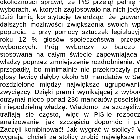
okoliczności sprawił, że PiS przejął pełni
wyborach, w których zagłosowało na nich jed
Dziś łamią konstytucję twierdząc, że „suwer
dalszych możliwości zwiększenia swoich w
poparcia, a przy pomocy sztuczek legislac
roku 12 % głosów społeczeństwa przep
wyborczych. Próg wyborczy to bardzo p
stosowana na całym świecie zapewniająca
władzy poprzez zmniejszenie rozdrobnienia. W
przepadły, bo minimalnie nie przekroczyły 
głosy lewicy dałyby około 50 mandatów w Se
rozdzielone między największe ugrupowan
zwycięzcy. Dzięki premii wynikającej z wybor
otrzymał nieco ponad 230 mandatów poselski
i niepodzielną władzę. Wiadomo, że szczęśliw
trafiają się często, więc w PiS-ie rozpoc
analizowanie, jak szczęściu dopomóc i pr
Zaczęli kombinować! Jak wygrać w stolicy? 
wygrają, chcieli ze stolicy zrobić największe 