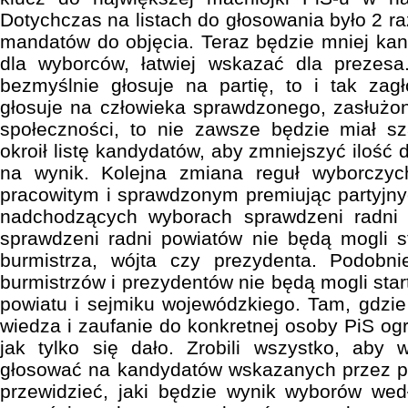
Dotychczas na listach do głosowania było 2 r
mandatów do objęcia. Teraz będzie mniej ka
dla wyborców, łatwiej wskazać dla prezesa.
bezmyślnie głosuje na partię, to i tak zagł
głosuje na człowieka sprawdzonego, zasłużone
społeczności, to nie zawsze będzie miał sz
okroił listę kandydatów, aby zmniejszyć ilość 
na wynik. Kolejna zmiana reguł wyborczyc
pracowitym i sprawdzonym premiując partyjn
nadchodzących wyborach sprawdzeni radni 
sprawdzeni radni powiatów nie będą mogli 
burmistrza, wójta czy prezydenta. Podobn
burmistrzów i prezydentów nie będą mogli sta
powiatu i sejmiku wojewódzkiego. Tam, gdzie 
wiedza i zaufanie do konkretnej osoby PiS ogr
jak tylko się dało. Zrobili wszystko, aby 
głosować na kandydatów wskazanych przez pa
przewidzieć, jaki będzie wynik wyborów wed