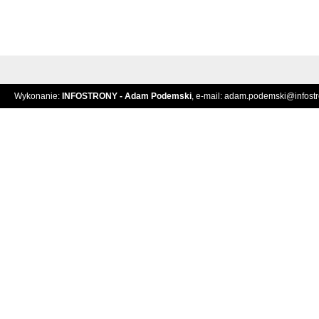
Wykonanie:
INFOSTRONY - Adam Podemski
, e-mail:
adam.podemski@infostro