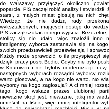
do Warszawy przyłączyć okoliczne powia
poparcie. PiS zaczął robić analizy i stwierdził,
starsi, z małych miast głosują na nich chęt
Wiedząc, że nie dadzą rady przekonać 
wykształconych, mających dostęp do wiedzy
PiS zaczął szukać innego wyjścia. Bezczelne
stolicy się nie udało, więc znaleźli inne
inteligentny wyborca zastanawia się, na kogo
swoich przedstawicieli prześwietlają i sprawdz
Każdy może sprawdzić, o ile przyspieszył się
dzięki pracy posła Bodio. Gdyby nie było posł
w Knurowcu i nie byłoby modernizacji trasy 
następnych wyborach rozsądni wyborcy rozli
warto głosować, a na kogo nie warto. No właś
wyborcy na kogo zagłosują? A ci mniej rozsą
tego, kogo wskaże prezes ulubionej parti
nieważne skąd jest, nieważne, jaką ma wied
umieścił na liście, więc mniej inteligentni wy
klucz do największej machlojki PiS-u w n