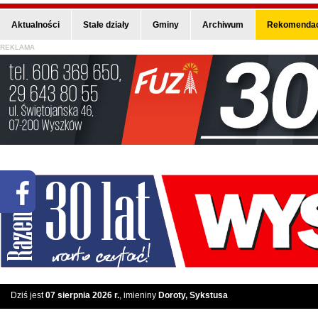
Aktualności
Stałe działy
Gminy
Archiwum
Rekomendac
REKLAMA
Dziś jest
07 sierpnia 2026 r.
, imieniny
Doroty, Sykstusa