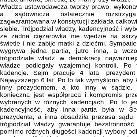
Władza ustawodawcza tworzy prawo, wykona
a sądownicza ostatecznie rozstrzyg
zagwarantowana w konstytucji zakłada całkowi
siebie. Trójpodział władzy, kadencyjność i w
że żadna ciężarówka nie wjedzie na skr
świetle i nie zabije matki z dziećmi. Sympatie
wygrywa jedna partia, jutro inna, a wczo
trójpodziale władz w demokracji najważniej
władze podlegały wzajemnej kontroli. Po
kadencje. Sejm pracuje 4 lata, prezyden
Najwyższego 6 lat. Po to tak wymyślono, aby k
inny prezydentem, a kto inny w sądzie. P
konieczna jest współpraca i kompromis prze
wybranych w różnych kadencjach. Po to jest
kadencyjność, aby inna partia była w Sej
prezydenta, a inna obsadziła prezesa sądu.
trójpodział władzy gwarantuje bezstronność.
pomimo różnych długości kadencji wybory o