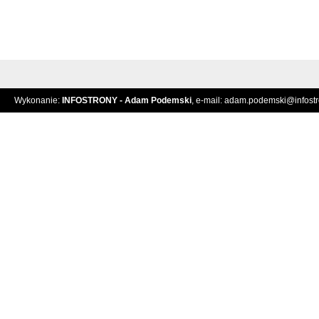
Wykonanie:
INFOSTRONY - Adam Podemski
, e-mail:
adam.podemski@infostro