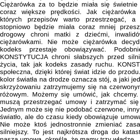
Ciężarówka za to będzie miała się świetnie
coraz większe prędkości. Jak ciężarówka 
których przepisów warto przestrzegać, a 
stopniowo będzie miała coraz mniej przes
drogowy chroni matki z dziećmi, inwalid
ciężarówkami. Nie może ciężarówka decy
kodeks przestaje obowiązywać. Podobni
KONSTYTUCJA chroni słabszych przed silni
życia, tak jak kodeks zasady ruchu. KON
społeczna, dzięki której świat idzie do przodu.
kolor światła na drodze oznacza stój, a jaki j
skrzyżowaniu zatrzymujemy się na czerwonym
różowym. Możemy się umówić, jak chcemy. 
muszą przestrzegać umowy i zatrzymać się
Jednym może się nie podobać czerwone, innym
światło, ale do czasu kiedy obowiązuje umowa
Nie może ktoś jednostronnie zmieniać zasad
silniejszy. To jest najkrótsza droga do kat
nasza umowa, określa, że mamy trzy władze.