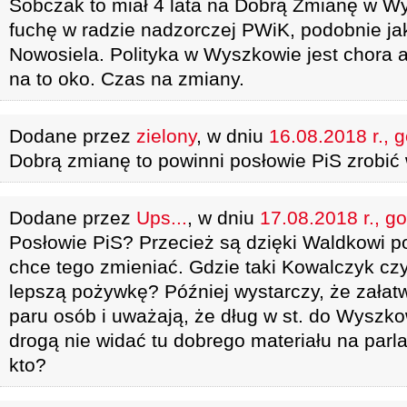
Sobczak to miał 4 lata na Dobrą Zmianę w W
fuchę w radzie nadzorczej PWiK, podobnie jak
Nowosiela. Polityka w Wyszkowie jest chora 
na to oko. Czas na zmiany.
Dodane przez
zielony
, w dniu
16.08.2018 r., 
Dobrą zmianę to powinni posłowie PiS zrobić
Dodane przez
Ups...
, w dniu
17.08.2018 r., g
Posłowie PiS? Przecież są dzięki Waldkowi pos
chce tego zmieniać. Gdzie taki Kowalczyk czy
lepszą pożywkę? Później wystarczy, że załatw
paru osób i uważają, że dług w st. do Wyszkow
drogą nie widać tu dobrego materiału na parl
kto?