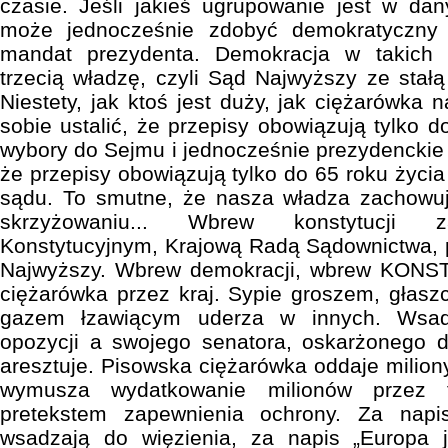
czasie. Jeśli jakieś ugrupowanie jest w da
może jednocześnie zdobyć demokratyczny
mandat prezydenta. Demokracja w takich 
trzecią władzę, czyli Sąd Najwyższy ze stał
Niestety, jak ktoś jest duży, jak ciężarówka
sobie ustalić, że przepisy obowiązują tylko d
wybory do Sejmu i jednocześnie prezydenckie
że przepisy obowiązują tylko do 65 roku życi
sądu. To smutne, że nasza władza zachowuj
skrzyżowaniu... Wbrew konstytucji z
Konstytucyjnym, Krajową Radą Sądownictwa, 
Najwyższy. Wbrew demokracji, wbrew KONST
ciężarówka przez kraj. Sypie groszem, głas
gazem łzawiącym uderza w innych. Wsad
opozycji a swojego senatora, oskarżonego d
aresztuje. Pisowska ciężarówka oddaje milion
wymusza wydatkowanie milionów przez 
pretekstem zapewnienia ochrony. Za napis
wsadzają do więzienia, za napis „Europa je