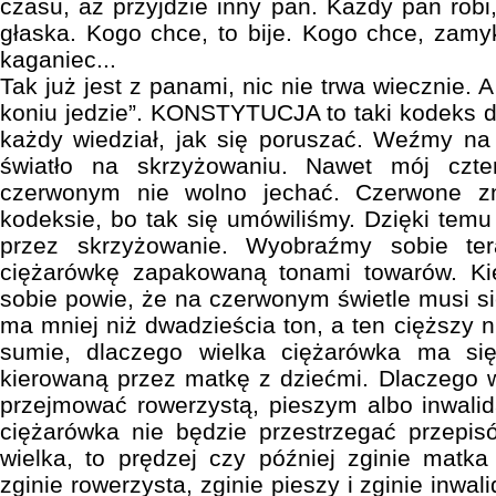
czasu, aż przyjdzie inny pan. Każdy pan robi
głaska. Kogo chce, to bije. Kogo chce, zamy
kaganiec...
Tak już jest z panami, nic nie trwa wiecznie. 
koniu jedzie”. KONSTYTUCJA to taki kodeks d
każdy wiedział, jak się poruszać. Weźmy na
światło na skrzyżowaniu. Nawet mój czte
czerwonym nie wolno jechać. Czerwone zna
kodeksie, bo tak się umówiliśmy. Dzięki tem
przez skrzyżowanie. Wyobraźmy sobie te
ciężarówkę zapakowaną tonami towarów. Ki
sobie powie, że na czerwonym świetle musi si
ma mniej niż dwadzieścia ton, a ten cięższy ni
sumie, dlaczego wielka ciężarówka ma s
kierowaną przez matkę z dziećmi. Dlaczego 
przejmować rowerzystą, pieszym albo inwalid
ciężarówka nie będzie przestrzegać przepisó
wielka, to prędzej czy później zginie matk
zginie rowerzysta, zginie pieszy i zginie inwa