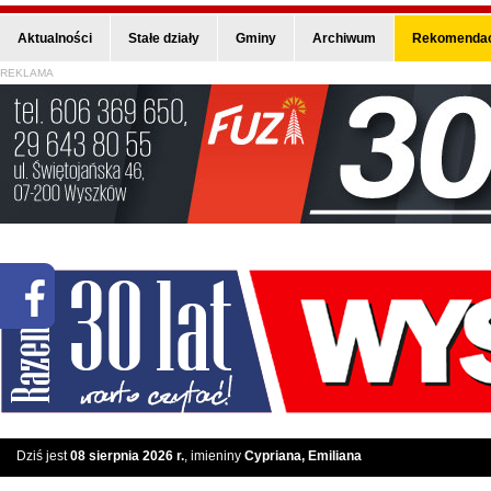
Aktualności
Stałe działy
Gminy
Archiwum
Rekomendac
REKLAMA
Dziś jest
08 sierpnia 2026 r.
, imieniny
Cypriana, Emiliana