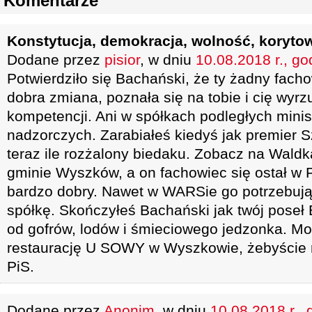
Komentarze
Konstytucja, demokracja, wolność, koryto
Dodane przez
pisior
, w dniu
10.08.2018 r., go
Potwierdziło się Bachański, że ty żadny facho
dobra zmiana, poznała się na tobie i cię wyrz
kompetencji. Ani w spółkach podległych mini
nadzorczych. Zarabiałeś kiedyś jak premier S
teraz ile rozżalony biedaku. Zobacz na Wald
gminie Wyszków, a on fachowiec się ostał w P
bardzo dobry. Nawet w WARSie go potrzebują 
spółkę. Skończyłeś Bachański jak twój poseł B
od gofrów, lodów i śmieciowego jedzonka. Mo
restaurację U SOWY w Wyszkowie, żebyście 
PiS.
Dodane przez
Anonim
, w dniu
10.08.2018 r., 