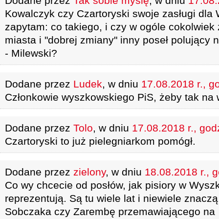
Dodane przez
Tak sobie myślę
, w dniu
17.08.
Kowalczyk czy Czartoryski swoje zasługi dl
zapytam: co takiego, i czy w ogóle cokolwiek 
miasta i "dobrej zmiany" inny poseł polujący 
- Milewski?
Dodane przez
Ludek
, w dniu
17.08.2018 r., g
Członkowie wyszkowskiego PiS, żeby tak na w
Dodane przez
Tolo
, w dniu
17.08.2018 r., god
Czartoryski to już pielegniarkom pomógł.
Dodane przez
zielony
, w dniu
18.08.2018 r., 
Co wy chcecie od posłów, jak pisiory w Wyszk
reprezentują. Są tu wiele lat i niewiele znac
Sobczaka czy Zarembę przemawiającego na