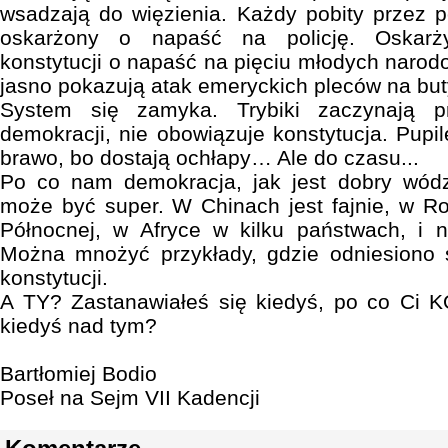
wsadzają do więzienia. Każdy pobity przez po
oskarżony o napaść na policję. Oskarży
konstytucji o napaść na pięciu młodych naro
jasno pokazują atak emeryckich pleców na bu
System się zamyka. Trybiki zaczynają p
demokracji, nie obowiązuje konstytucja. Pupi
brawo, bo dostają ochłapy… Ale do czasu...
Po co nam demokracja, jak jest dobry wódz
może być super. W Chinach jest fajnie, w Ros
Północnej, w Afryce w kilku państwach, i n
Można mnożyć przykłady, gdzie odniesiono 
konstytucji.
A TY? Zastanawiałeś się kiedyś, po co Ci
kiedyś nad tym?
Bartłomiej Bodio
Poseł na Sejm VII Kadencji