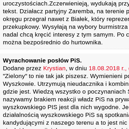
uroczystościach.Zczerwienieją, wydukają prz
tekst. Działacz partyjny Zaremba, na terenie
okręgu przegrał nawet z Białek, który reprez
przekupkowy. Wysyłają na wybory burmistrza 
nadal chcą kręcić interesy z tym samym. Po c
można bezpośrednio do hurtownika.
Wyrachowanie posłów PiS.
Dodane przez
Krystian
, w dniu
18.08.2018 r.,
"Zielony" to nie tak jak piszesz. Wymienieni p
Wyszkowie. Utrzymują nieudacznika i kombi
gdzie jest. Wiedzą wszystko o poczynaniach
nazywamy brakiem reakcji władz PiS na prywa
wyszkowskiego PIS jest dla nich wygodne. J
działalnością wyszkowskiego PiS są spotkani
kandydującymi z naszego terenu a to jest nic