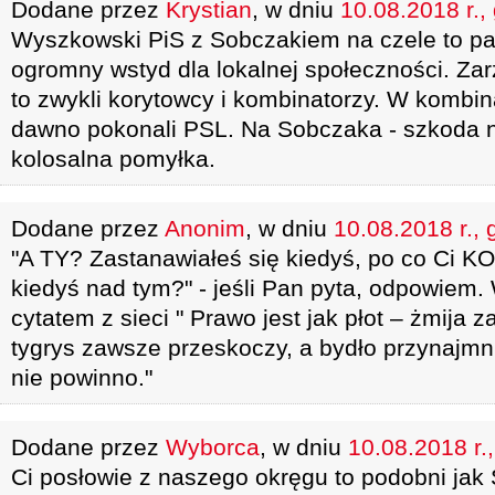
Dodane przez
Krystian
, w dniu
10.08.2018 r.,
Wyszkowski PiS z Sobczakiem na czele to par
ogromny wstyd dla lokalnej społeczności. Z
to zwykli korytowcy i kombinatorzy. W kombin
dawno pokonali PSL. Na Sobczaka - szkoda n
kolosalna pomyłka.
Dodane przez
Anonim
, w dniu
10.08.2018 r., 
"A TY? Zastanawiałeś się kiedyś, po co Ci
kiedyś nad tym?" - jeśli Pan pyta, odpowiem.
cytatem z sieci " Prawo jest jak płot – żmija z
tygrys zawsze przeskoczy, a bydło przynajmnie
nie powinno."
Dodane przez
Wyborca
, w dniu
10.08.2018 r.
Ci posłowie z naszego okręgu to podobni jak