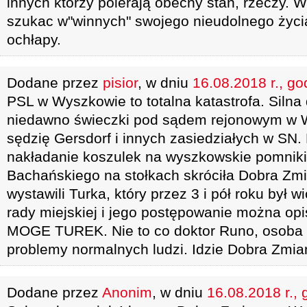
innych którzy poierają obecny stan, rzeczy. W
szukac w"winnych" swojego nieudolnego życia
ochłapy.
Dodane przez
pisior
, w dniu
16.08.2018 r., go
PSL w Wyszkowie to totalna katastrofa. Silna 
niedawno świeczki pod sądem rejonowym w 
sędzię Gersdorf i innych zasiedziałych w SN. 
nakładanie koszulek na wyszkowskie pomniki
Bachańskiego na stołkach skróciła Dobra Zmi
wystawili Turka, który przez 3 i pół roku był
rady miejskiej i jego postępowanie można op
MOGE TUREK. Nie to co doktor Runo, osoba 
problemy normalnych ludzi. Idzie Dobra Zmi
Dodane przez
Anonim
, w dniu
16.08.2018 r., 