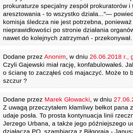
prokuraturze specjalny zespół prokuratorów i
aresztowania - to wszystko działa..."— powie
komisja śledcza nie jest potrzebna, ponieważ
nieprawidłowości po stronie działania organó
nawet do kolejnych zatrzymań - przekonywał.
Dodane przez
Anonim
, w dniu
26.06.2018 r., 
Czyli Gajewski miał rację, konfabulowałeś. Ja
o ścianę to zacząłeś coś majaczyć. Może to b
szczur ?
Dodane przez
Marek Głowacki
, w dniu
27.06.
Z uwagą przeczytałem kłamliwy bełkot pana z
udaje posła. To prosta kontynuacja linii rzec
Jerzego Urbana, a także jego późniejszego 
działacza PO, szambiarza z Biłgoraja - Janus