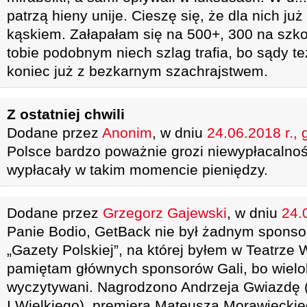
patrzą hieny unije. Cieszę się, że dla nich ju
kąskiem. Załapałam się na 500+, 300 na szkoł
tobie podobnym niech szlag trafia, bo sądy te
koniec już z bezkarnym szachrajstwem.
Z ostatniej chwili
Dodane przez
Anonim
, w dniu
24.06.2018 r., 
Polsce bardzo poważnie grozi niewypłacalnoś
wypłacały w takim momencie pieniędzy.
Dodane przez
Grzegorz Gajewski
, w dniu
24.
Panie Bodio, GetBack nie był żadnym sponso
„Gazety Polskiej”, na której byłem w Teatrze 
pamiętam głównych sponsorów Gali, bo wielok
wyczytywani. Nagrodzono Andrzeja Gwiazdę 
I Wielkiego), premiera Mateusza Morawiecki