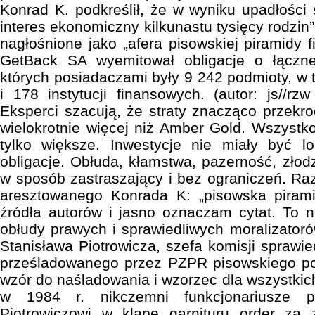
Konrad K. podkreślił, że w wyniku upadłości 
interes ekonomiczny kilkunastu tysięcy rodzin”
nagłośnione jako „afera pisowskiej piramidy 
GetBack SA wyemitował obligacje o łączne
których posiadaczami były 9 242 podmioty, w 
i 178 instytucji finansowych. (autor: js//rz
Eksperci szacują, że straty znacząco przekroc
wielokrotnie więcej niż Amber Gold. Wszystk
tylko większe. Inwestycje nie miały być 
obligacje. Obłuda, kłamstwa, pazerność, złodz
w sposób zastraszający i bez ograniczeń. Ra
aresztowanego Konrada K: „pisowska piram
źródła autorów i jasno oznaczam cytat. To n
obłudy prawych i sprawiedliwych moralizato
Stanisława Piotrowicza, szefa komisji sprawie
prześladowanego przez PZPR pisowskiego pos
wzór do naśladowania i wzorzec dla wszystki
w 1984 r. nikczemni funkcjonariusze par
Piotrowiczowi w klapę garnituru order za