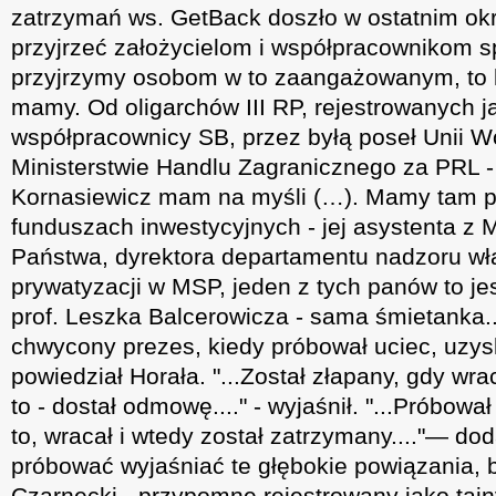
zatrzymań ws. GetBack doszło w ostatnim okre
przyjrzeć założycielom i współpracownikom spół
przyjrzymy osobom w to zaangażowanym, to 
mamy. Od oligarchów III RP, rejestrowanych ja
współpracownicy SB, przez byłą poseł Unii Wo
Ministerstwie Handlu Zagranicznego za PRL - 
Kornasiewicz mam na myśli (…). Mamy tam 
funduszach inwestycyjnych - jej asystenta z 
Państwa, dyrektora departamentu nadzoru wła
prywatyzacji w MSP, jeden z tych panów to j
prof. Leszka Balcerowicza - sama śmietanka...
chwycony prezes, kiedy próbował uciec, uzysk
powiedział Horała. "...Został złapany, gdy wra
to - dostał odmowę...." - wyjaśnił. "...Próbowa
to, wracał i wtedy został zatrzymany...."— dod
próbować wyjaśniać te głębokie powiązania, 
Czarnecki - przypomnę rejestrowany jako taj