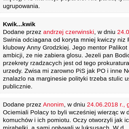
ugrupowania.
Kwik...kwik
Dodane przez
andrzej czerwinski
, w dniu
24.0
Swinia odciagana od koryta mniej kwiczy niz
klubowy Anny Grodzkiej. Jego mentor Palikot
ambicji, ze nie zabiera glosu. Jezeli pan Bod
przekrety rzadzacych jest od tego prokuratura
urzedy. Zwisa mi zarowno PiS jak PO i inne N
znalazlo na marginesie polityki trzeba stulic 
publicznie.
Dodane przez
Anonim
, w dniu
24.06.2018 r., 
Ociemiali Polacy to byli wcześniej wierząc w 
komuchów i ich pomiotu. Oczy otworzyli jak ic
mirabelki, a sami opływali w luksusach. W d.