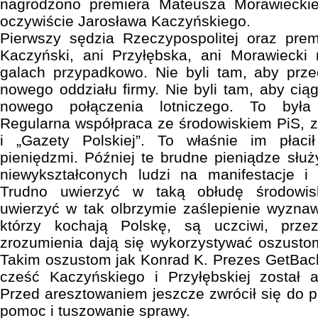
nagrodzono premiera Mateusza Morawieckie
oczywiście Jarosława Kaczyńskiego.
Pierwszy sędzia Rzeczypospolitej oraz premi
Kaczyński, ani Przyłębska, ani Morawiecki 
galach przypadkowo. Nie byli tam, aby prze
nowego oddziału firmy. Nie byli tam, aby cią
nowego połączenia lotniczego. To była 
Regularna współpraca ze środowiskiem PiS, z
i „Gazety Polskiej”. To właśnie im płaci
pieniędzmi. Później te brudne pieniądze służ
niewykształconych ludzi na manifestacje i 
Trudno uwierzyć w taką obłudę środowis
uwierzyć w tak olbrzymie zaślepienie wyzna
którzy kochają Polskę, są uczciwi, prz
zrozumienia dają się wykorzystywać oszusto
Takim oszustom jak Konrad K. Prezes GetBack
cześć Kaczyńskiego i Przyłębskiej został a
Przed aresztowaniem jeszcze zwrócił się do 
pomoc i tuszowanie sprawy.