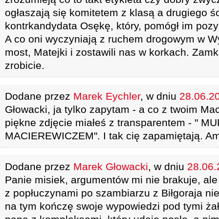
ogłaszają się komitetem z klasą a drugiego ś
kontrkandydata Osękę, który, pomógł im po
A co oni wyczyniają z ruchem drogowym w W
most, Matejki i zostawili nas w korkach. Zam
zrobicie.
Dodane przez
Marek Eychler
, w dniu
28.06.20
Głowacki, ja tylko zapytam - a co z twoim M
piękne zdjęcie miałeś z transparentem - " 
MACIEREWICZEM". I tak cię zapamiętają. A
Dodane przez
Marek Głowacki
, w dniu
28.06.
Panie misiek, argumentów mi nie brakuje, ale
z popłuczynami po szambiarzu z Biłgoraja nie 
na tym kończę swoje wypowiedzi pod tymi ż