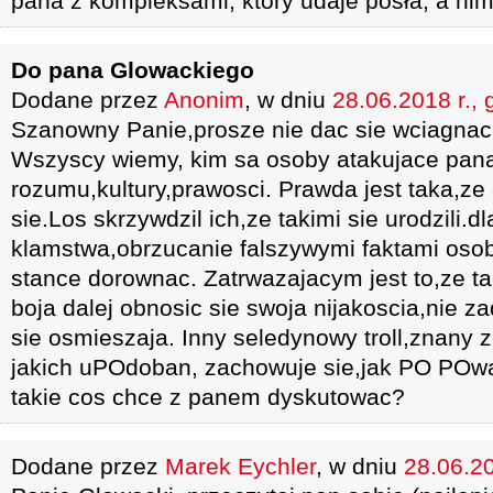
pana z kompleksami, który udaje posła, a nim 
Do pana Glowackiego
Dodane przez
Anonim
, w dniu
28.06.2018 r., 
Szanowny Panie,prosze nie dac sie wciagnac 
Wszyscy wiemy, kim sa osoby atakujace pana
rozumu,kultury,prawosci. Prawda jest taka,ze
sie.Los skrzywdzil ich,ze takimi sie urodzili.dl
klamstwa,obrzucanie falszywymi faktami osob
stance dorownac. Zatrwazajacym jest to,ze tac
boja dalej obnosic sie swoja nijakoscia,nie z
sie osmieszaja. Inny seledynowy troll,znany
jakich uPOdoban, zachowuje sie,jak PO POwa
takie cos chce z panem dyskutowac?
Dodane przez
Marek Eychler
, w dniu
28.06.20