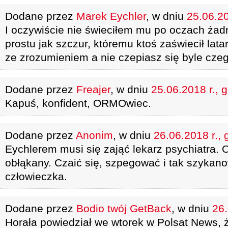
Dodane przez
Marek Eychler
, w dniu
25.06.20
I oczywiście nie świeciłem mu po oczach żadn
prostu jak szczur, któremu ktoś zaświecił lata
ze zrozumieniem a nie czepiasz się byle cze
Dodane przez
Freajer
, w dniu
25.06.2018 r., 
Kapuś, konfident, ORMOwiec.
Dodane przez
Anonim
, w dniu
26.06.2018 r., 
Eychlerem musi się zająć lekarz psychiatra. 
obłąkany. Czaić się, szpegować i tak szykano
człowieczka.
Dodane przez
Bodio twój GetBack
, w dniu
26.
Horała powiedział we wtorek w Polsat News, 