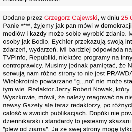
Dodane przez
Grzegorz Gajewski
, w dniu
25.
Panie ****, żyjemy jak pan mówi w demokracj
mediów i każdy może sobie wyrobić zdanie. Me
osoby jak Bodio, Eychler przekazują swoją int
zdarzeń, wydarzeń. Mi bardziej odpowiada n
TVPInfo, Republiki, niektóre programy na inny
centroprawicy. Musimy jednak pamiętać, że
serwują nam różne strony to nie jest PRAWDA 
Wielokrotnie powtarzane "g...no" nie może sta
tym wie. Redaktor Jerzy Robert Nowak, który
Wyszkowie, mówił, że należy reagować na nie
newsy Gazety ale teraz redaktorzy, po różnyc
całość w swoich publikacjach. Dopóki nie pow
dziennikarski i standardy to jesteśmy skazani
"plew od ziarna". Ja ze swej strony mogę tylk