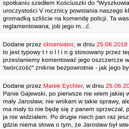
spotkaniu szedłem Kościuszki do "Wyszkowia
uroczystości V rocznicy powstania naszego kl
gromadką szliście na komendę policji. Ta wa
reglamentowana, job jego m...ć.
Dodane przez
obserwator
, w dniu
25.06.2018 
to jest typowy t r o l l i n g stosowany przez t
przestaniemy komentować jego oszczercze wy
'twórczość" zniknie bezpowrotnie - jak jego by
Dodane przez
Marek Eychler
, w dniu
25.06.20
Panie Gajewski, po pierwsze nie wiem jakiej w
mały Jarosław, nie wnikam w takie sprawy, al
ma mały to nie będę się z panem sprzeczał, p
ja nie widziałem. Po drugie niech pan raz jes
gdzie niema słowa o tym, że Jarosław był wt