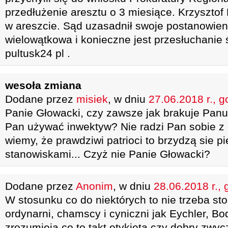
przedłużenie aresztu o 3 miesiące. Krzysztof
w areszcie. Sąd uzasadnił swoje postanowieni
wielowątkowa i konieczne jest przesłuchanie 
pultusk24 pl .
wesoła zmiana
Dodane przez
misiek
, w dniu
27.06.2018 r., g
Panie Głowacki, czy zawsze jak brakuje Pan
Pan używać inwektyw? Nie radzi Pan sobie 
wiemy, że prawdziwi patrioci to brzydzą sie p
stanowiskami... Czyż nie Panie Głowacki?
Dodane przez
Anonim
, w dniu
28.06.2018 r., 
W stosunku co do niektórych to nie trzeba s
ordynarni, chamscy i cyniczni jak Eychler, Bo
zrozumieją co to takt etykieta czy dobry zwyc