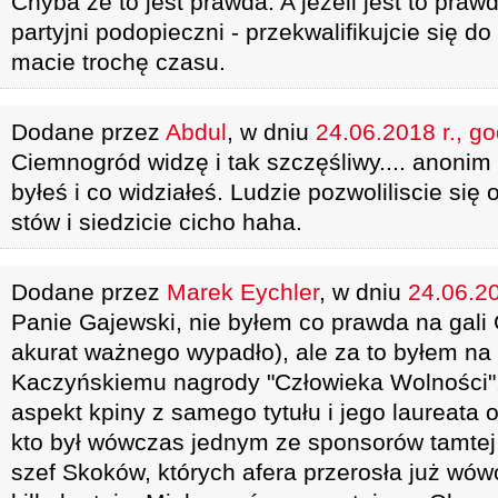
Chyba że to jest prawda. A jeżeli jest to praw
partyjni podopieczni - przekwalifikujcie się do
macie trochę czasu.
Dodane przez
Abdul
, w dniu
24.06.2018 r., g
Ciemnogród widzę i tak szczęśliwy.... anonim
byłeś i co widziałeś. Ludzie pozwoliliscie się 
stów i siedzicie cicho haha.
Dodane przez
Marek Eychler
, w dniu
24.06.20
Panie Gajewski, nie byłem co prawda na gali 
akurat ważnego wypadło), ale za to byłem na
Kaczyńskiemu nagrody "Człowieka Wolności".
aspekt kpiny z samego tytułu i jego laureata
kto był wówczas jednym ze sponsorów tamtej ga
szef Skoków, których afera przerosła już wó