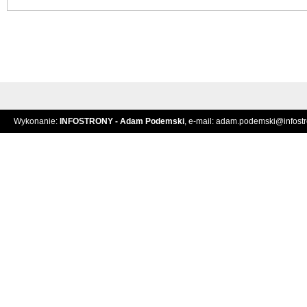
Wykonanie:
INFOSTRONY - Adam Podemski
, e-mail:
adam.podemski@infostro