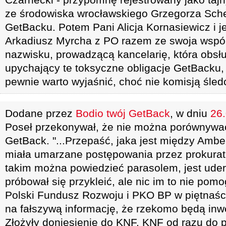
ze środowiska wrocławskiego Grzegorza Schet
GetBacku. Potem Pani Alicja Kornasiewicz i j
Arkadiusz Myrcha z PO razem ze swoja wspó
nazwisku, prowadzącą kancelarię, która obsł
upychający te toksyczne obligacje GetBacku, 
pewnie warto wyjaśnić, choć nie komisją śled
Dodane przez
Bodio twój GetBack
, w dniu
26.
Poseł przekonywał, że nie można porównywa
GetBack. "...Przepaść, jaka jest między Ambe
miała umarzane postępowania przez prokuratu
takim można powiedzieć parasolem, jest ude
próbował się przykleić, ale nic im to nie pomogł
Polski Fundusz Rozwoju i PKO BP w piętnaśc
na fałszywą informację, że rzekomo będą in
Złożyły doniesienie do KNF, KNF od razu do p