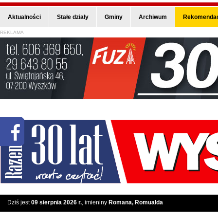
Aktualności
Stałe działy
Gminy
Archiwum
Rekomendac
REKLAMA
Dziś jest
09 sierpnia 2026 r.
, imieniny
Romana, Romualda