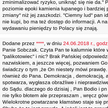
zminimalizować ryzyko, uniknąć się nie da." P
poziomie epoki kamienia łupanego i bardziej 
zmiany" niż jej zaszkodzi. "Ciemny lud" pan 
nie kupi, bo ma też dostęp do informacji. A na 
wydawaniu pieniędzy to Polacy się znają.
Dodane przez
****
, w dniu
24.06.2018 r., godz
Panie Sobczak. Czyta Pan te kalumnie które
"palikotowiec" i nic? Brak Pańskiej odpowiedz
nazwiskiem, a jeszcze więcej, pozwaniem G
świadczy o tym ,że On niestety mówi prawdę. 
również do Pana. Demokracja , demokracją, al
spotwarza, wygłasza obraźliwe i nieprawdziwe 
do Sądu. dlaczego do dzisiaj , Pan Bodio i p
nie tylko błotem ale przepraszam , wręcz gów
Wielokrotne powtarzane kłamstwo staje się pr