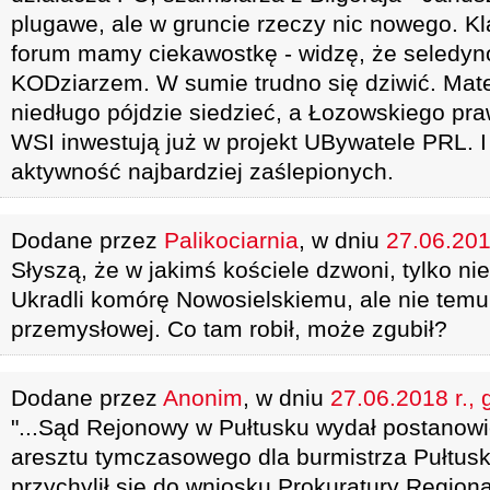
plugawe, ale w gruncie rzeczy nic nowego. Kla
forum mamy ciekawostkę - widzę, że seledyno
KODziarzem. W sumie trudno się dziwić. Ma
niedługo pójdzie siedzieć, a Łozowskiego pra
WSI inwestują już w projekt UBywatele PRL. I
aktywność najbardziej zaślepionych.
Dodane przez
Palikociarnia
, w dniu
27.06.201
Słyszą, że w jakimś kościele dzwoni, tylko ni
Ukradli komórę Nowosielskiemu, ale nie temu 
przemysłowej. Co tam robił, może zgubił?
Dodane przez
Anonim
, w dniu
27.06.2018 r., 
"...Sąd Rejonowy w Pułtusku wydał postanowi
aresztu tymczasowego dla burmistrza Pułtus
przychylił się do wniosku Prokuratury Region