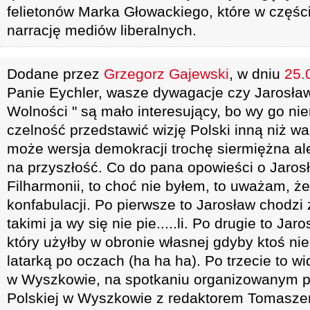
felietonów Marka Głowackiego, które w częśc
narrację mediów liberalnych.
Dodane przez
Grzegorz Gajewski
, w dniu
25.
Panie Eychler, wasze dywagacje czy Jarosław
Wolności " są mało interesujący, bo wy go nie
czelność przedstawić wizję Polski inną niż was
może wersja demokracji trochę siermiężna al
na przyszłość. Co do pana opowieści o Jarosł
Filharmonii, to choć nie byłem, to uważam, że
konfabulacji. Po pierwsze to Jarosław chodzi 
takimi ja wy się nie pie.....li. Po drugie to Ja
który użyłby w obronie własnej gdyby ktoś ni
latarką po oczach (ha ha ha). Po trzecie to w
w Wyszkowie, na spotkaniu organizowanym p
Polskiej w Wyszkowie z redaktorem Tomasz