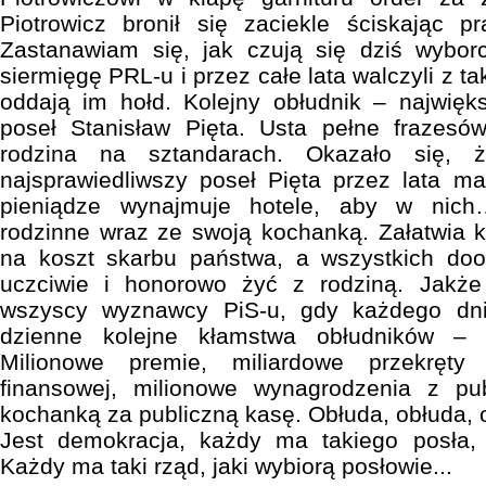
Piotrowicz bronił się zaciekle ściskając 
Zastanawiam się, jak czują się dziś wyborc
siermięgę PRL-u i przez całe lata walczyli z tak
oddają im hołd. Kolejny obłudnik – najwięks
poseł Stanisław Pięta. Usta pełne frazesów
rodzina na sztandarach. Okazało się, ż
najsprawiedliwszy poseł Pięta przez lata 
pieniądze wynajmuje hotele, aby w nich
rodzinne wraz ze swoją kochanką. Załatwia 
na koszt skarbu państwa, a wszystkich doo
uczciwie i honorowo żyć z rodziną. Jakż
wszyscy wyznawcy PiS-u, gdy każdego dni
dzienne kolejne kłamstwa obłudników – 
Milionowe premie, miliardowe przekręty
finansowej, milionowe wynagrodzenia z publ
kochanką za publiczną kasę. Obłuda, obłuda, o
Jest demokracja, każdy ma takiego posła, 
Każdy ma taki rząd, jaki wybiorą posłowie...