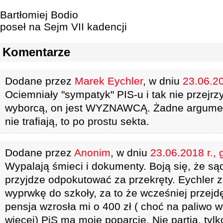
Bartłomiej Bodio
poseł na Sejm VII kadencji
Komentarze
Dodane przez
Marek Eychler
, w dniu
23.06.20
Ociemniały "sympatyk" PIS-u i tak nie przejrzy
wyborcą, on jest WYZNAWCĄ. Żadne argument
nie trafiają, to po prostu sekta.
Dodane przez
Anonim
, w dniu
23.06.2018 r., 
Wypalają śmieci i dokumenty. Boją się, że są
przyjdze odpokutować za przekręty. Eychler z
wyprwkę do szkoły, za to że wcześniej przejd
pensja wzrosła mi o 400 zł ( choć na paliwo w
więcej) PiS ma moje poparcie. Nie partia, tylk