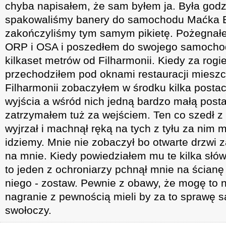
chyba napisałem, że sam byłem ja. Była godz
spakowaliśmy banery do samochodu Maćka B
zakończyliśmy tym samym pikietę. Pożegnałem
ORP i OSA i poszedłem do swojego samoch
kilkaset metrów od Filharmonii. Kiedy za rog
przechodziłem pod oknami restauracji mieszc
Filharmonii zobaczyłem w środku kilka posta
wyjścia a wśród nich jedną bardzo małą posta
zatrzymałem tuż za wejściem. Ten co szedł z 
wyjrzał i machnął ręką na tych z tyłu za nim 
idziemy. Mnie nie zobaczył bo otwarte drzwi z
na mnie. Kiedy powiedziałem mu te kilka słó
to jeden z ochroniarzy pchnął mnie na ścianę 
niego - zostaw. Pewnie z obawy, że mogę to 
nagranie z pewnością mieli by za to sprawę 
swołoczy.