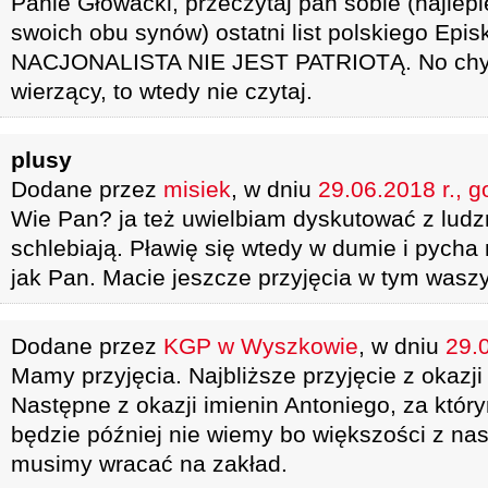
Panie Głowacki, przeczytaj pan sobie (najlepi
swoich obu synów) ostatni list polskiego Epis
NACJONALISTA NIE JEST PATRIOTĄ. No chyba
wierzący, to wtedy nie czytaj.
plusy
Dodane przez
misiek
, w dniu
29.06.2018 r., g
Wie Pan? ja też uwielbiam dyskutować z ludzm
schlebiają. Pławię się wtedy w dumie i pycha 
jak Pan. Macie jeszcze przyjęcia w tym wasz
Dodane przez
KGP w Wyszkowie
, w dniu
29.0
Mamy przyjęcia. Najbliższe przyjęcie z okazji 
Następne z okazji imienin Antoniego, za któ
będzie później nie wiemy bo większości z nas
musimy wracać na zakład.