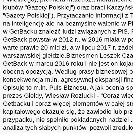
klubów "Gazety Polskiej") oraz braci Kaczyńs
"Gazety Polskiej"). Przytaczanie informacji z
na inteligencję ale na bezmyślne walenie w Pi
w GetBacku znaleźć ludzi związanych z PiS.
GetBack powstał w 2012 r., w 2016 miała w po
warte prawie 20 mld zł, a w lipcu 2017 r. zad
warszawskiej giełdzie.Biznesmen Leszek Cza
GetBack w marcu 2016 roku i nie jest on koja
obecną opozycją. Według prasy biznesowej o
konsekwencja m.in. agresywnej ekspansji fin
Opisuje to m.in. Puls Biznesu. A jak ocenia 
prezes Giełdy, Wiesław Rozłucki - "Coraz wię
Getbacku i coraz więcej elementów w całej st
kapitałowego okazuje się, że zawiodło lub pr
przypadku, nie spełniło pokładanych nadziei 
analiza tych słabych punktów, pozwoli zredu