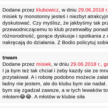
Dodane przez
klubowicz
, w dniu
29.06.2018 r
misiek ty monotonny jesteś i niezbyt atrakcyj
dyskutować. Czy myślisz, że jakbyśmy tak prz
przewodniczącemu to klub przetrwałby ponad 
różnorodność, gorące dyskusje i spotkania z
nakręcają do działania. Z Bodio policytuj sob
trwam
Dodane przez
misiek
, w dniu
29.06.2018 r., g
I ja bym też tak chciał i żeby kazdy sie ze mn
przytakiwał. A i robotę podobno możecie zała
ładny nie jestem, ale do klubu bym sie nadał
bym się zgadzał zawsze, a w tych lewaków to
młotem😂😂. A młotów w klubie siła