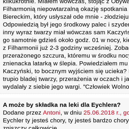
kilkukrotnie. Miałem wówczas, stojąc z Obyw
Filharmonią niepowtarzalną okazję spotkani
Biereckim, który usłyszał ode mnie - złodzieju
Odpowiedzią był jego środkowy palec i szyde
inny wyraz twarzy miał wówczas sam Kaczyńs
go samotnie gdzieś około godz. 01 w nocy, ki
z Filharmonii już 2-3 godziny wcześniej. Zob
przerażonego szczura, któremu w środku nocy
znienacka latarką w ślepia. Powiedziałem mu
Kaczyński, to bocznym wyjściem się ucieka?
trupio bladej twarzy, przerażenia w oczach i j
wydalały z siebie jego wargi. "Człowiek Wolnoś
A może by składka na leki dla Eychlera?
Dodane przez
Antoni
, w dniu
25.06.2018 r., g
Eychler ty jesteś chory, ty jesteś bardzo chory
zniszczy całkowicie.