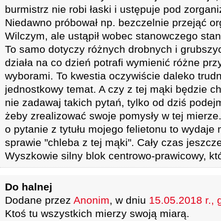
burmistrz nie robi łaski i ustępuje pod zorg
Niedawno próbował np. bezczelnie przejąć o
Wilczym, ale ustąpił wobec stanowczego stan
To samo dotyczy różnych drobnych i grubszyc
działa na co dzień potrafi wymienić różne prz
wyborami. To kwestia oczywiście daleko trudni
jednostkowy temat. A czy z tej mąki będzie ch
nie zadawaj takich pytań, tylko od dziś podejm
żeby zrealizować swoje pomysły w tej mierze.
o pytanie z tytułu mojego felietonu to wydaje
sprawie "chleba z tej mąki". Cały czas jeszc
Wyszkowie silny blok centrowo-prawicowy, kt
Do halnej
Dodane przez
Anonim
, w dniu
15.05.2018 r., 
Ktoś tu wszystkich mierzy swoją miarą.