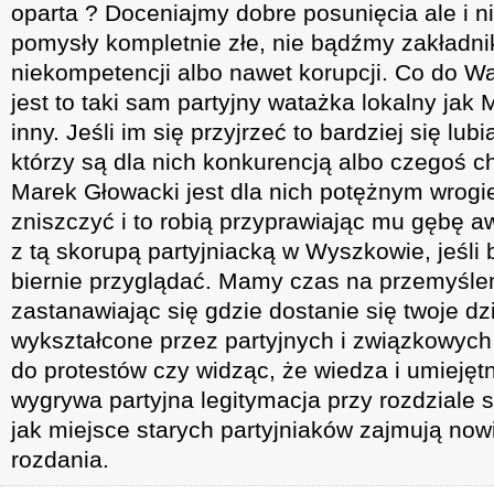
oparta ? Doceniajmy dobre posunięcia ale i 
pomysły kompletnie złe, nie bądźmy zakładni
niekompetencji albo nawet korupcji. Co do 
jest to taki sam partyjny watażka lokalny jak 
inny. Jeśli im się przyjrzeć to bardziej się lub
którzy są dla nich konkurencją albo czegoś c
Marek Głowacki jest dla nich potężnym wrogi
zniszczyć i to robią przyprawiając mu gębę 
z tą skorupą partyjniacką w Wyszkowie, jeśli
biernie przyglądać. Mamy czas na przemyślen
zastanawiając się gdzie dostanie się twoje dz
wykształcone przez partyjnych i związkowych
do protestów czy widząc, że wiedza i umiejęt
wygrywa partyjna legitymacja przy rozdziale 
jak miejsce starych partyjniaków zajmują now
rozdania.