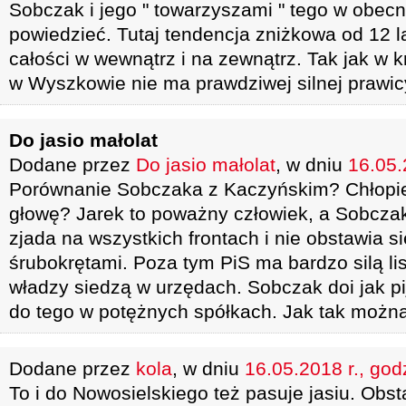
Sobczak i jego " towarzyszami " tego w obecn
powiedzieć. Tutaj tendencja zniżkowa od 12 l
całości w wewnątrz i na zewnątrz. Tak jak w k
w Wyszkowie nie ma prawdziwej silnej prawic
Do jasio małolat
Dodane przez
Do jasio małolat
, w dniu
16.05.
Porównanie Sobczaka z Kaczyńskim? Chłopie
głowę? Jarek to poważny człowiek, a Sobczak
zjada na wszystkich frontach i nie obstawia s
śrubokrętami. Poza tym PiS ma bardzo silą li
władzy siedzą w urzędach. Sobczak doi jak p
do tego w potężnych spółkach. Jak tak możn
Dodane przez
kola
, w dniu
16.05.2018 r., god
To i do Nowosielskiego też pasuje jasiu. Obst