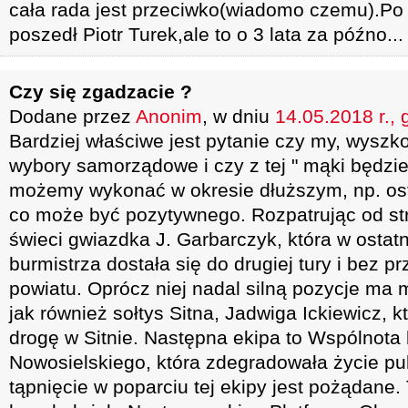
cała rada jest przeciwko(wiadomo czemu).Po
poszedł Piotr Turek,ale to o 3 lata za późno...
Czy się zgadzacie ?
Dodane przez
Anonim
, w dniu
14.05.2018 r., 
Bardziej właściwe jest pytanie czy my, wysz
wybory samorządowe i czy z tej " mąki będzie
możemy wykonać w okresie dłuższym, np. osta
co może być pozytywnego. Rozpatrując od str
świeci gwiazdka J. Garbarczyk, która w ostat
burmistrza dostała się do drugiej tury i bez p
powiatu. Oprócz niej nadal silną pozycje ma m
jak również sołtys Sitna, Jadwiga Ickiewicz, k
drogę w Sitnie. Następna ekipa to Wspólnota 
Nowosielskiego, która zdegradowała życie pu
tąpnięcie w poparciu tej ekipy jest pożądane.