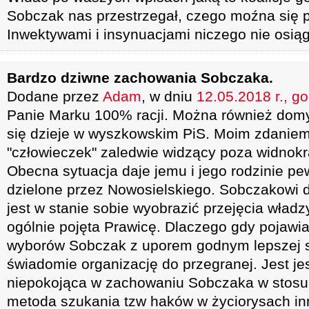
Sobczak nas przestrzegał, czego moźna się
Inwektywami i insynuacjami niczego nie osiąg
Bardzo dziwne zachowania Sobczaka.
Dodane przez
Adam
, w dniu
12.05.2018 r., g
Panie Marku 100% racji. Można również domy
się dzieje w wyszkowskim PiS. Moim zdanie
"człowieczek" zaledwie widzący poza widnok
Obecna sytuacja daje jemu i jego rodzinie pe
dzielone przez Nowosielskiego. Sobczakowi d
jest w stanie sobie wyobrazić przejęcia władzy
ogólnie pojęta Prawicę. Dlaczego gdy pojawi
wyborów Sobczak z uporem godnym lepszej 
świadomie organizację do przegranej. Jest j
niepokojąca w zachowaniu Sobczaka w stosunk
metoda szukania tzw haków w życiorysach inn