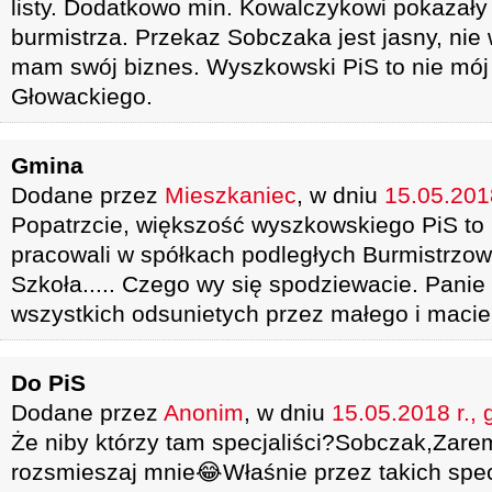
listy. Dodatkowo min. Kowalczykowi pokazały
burmistrza. Przekaz Sobczaka jest jasny, nie 
mam swój biznes. Wyszkowski PiS to nie mój 
Głowackiego.
Gmina
Dodane przez
Mieszkaniec
, w dniu
15.05.2018
Popatrzcie, większość wyszkowskiego PiS to l
pracowali w spółkach podległych Burmistrzowi
Szkoła..... Czego wy się spodziewacie. Panie
wszystkich odsunietych przez małego i macie
Do PiS
Dodane przez
Anonim
, w dniu
15.05.2018 r., 
Że niby którzy tam specjaliści?Sobczak,Zar
rozsmieszaj mnie😂Właśnie przez takich specj