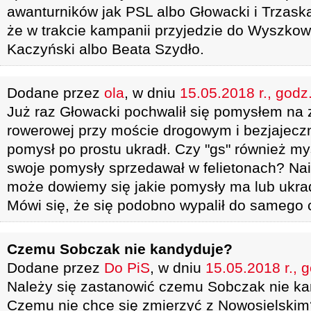
awanturników jak PSL albo Głowacki i Trzask
że w trakcie kampanii przyjedzie do Wyszkow
Kaczyński albo Beata Szydło.
Dodane przez
ola
, w dniu
15.05.2018 r., godz
Już raz Głowacki pochwalił się pomysłem na 
rowerowej przy moście drogowym i bezjajeczn
pomysł po prostu ukradł. Czy "gs" również my
swoje pomysły sprzedawał w felietonach? Nai
może dowiemy się jakie pomysły ma lub ukrad
Mówi się, że się podobno wypalił do samego 
Czemu Sobczak nie kandyduje?
Dodane przez
Do PiS
, w dniu
15.05.2018 r., 
Należy się zastanowić czemu Sobczak nie ka
Czemu nie chce się zmierzyć z Nowosielskim