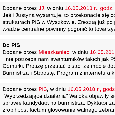
Dodane przez
JJ
, w dniu
16.05.2018 r., godz.
Jeśli Justyna wystartuje, to przekonacie się c
strukturach PiS w Wyszkowie. Zresztą już po
władze centralne powinny pogonić to towarzy
Do PiS
Dodane przez
Mieszkaniec
, w dniu
16.05.2018
" nie potrzeba nam awanturników takich jak PS
Gomułki. Proszę przestać pisać, że macie d
Burmistrza i Starostę. Program z internetu a
Dodane przez
PiS
, w dniu
16.05.2018 r., godz
"Wyprzedzające działania" Waldka objawiły s
sprawie kandydata na burmistrza. Dyktator z
zrobił post factum głosowanie walnego zebra