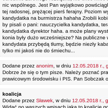
nic wspólnego. Jest Pan wyjątkowo powściąg
tej radosnej, prężącej pierś ferajny. Poziom 
kandydatka na burmistrza hahaha Zrobili kobi
by pisali o pani: nauczycielka kandydatka, ter
kandydatka dyrektor haha. a może plany wys
konia były dużo wcześniejsze? Na publiczne 
kandydata przybędą tłumy, będzie niezły kabar
tylko mi jakoś nie do śmiechu...
Dodane przez
anonim
, w dniu
12.05.2018 r., 
Dobrze że się o tym pisze. Należy poznać p
prawicowym środowisku i PIS. Pan Sobczak ot
koalicja
Dodane przez
Sławek
, w dniu
12.05.2018 r., 
Widać po waszych wpisach jaką to koalicje go