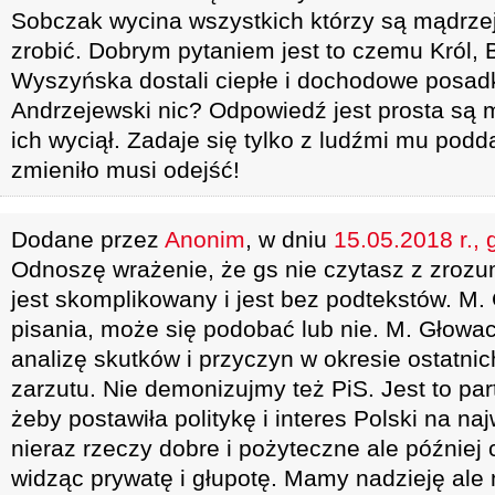
Sobczak wycina wszystkich którzy są mądrzej
zrobić. Dobrym pytaniem jest to czemu Król, B
Wyszyńska dostali ciepłe i dochodowe posadki
Andrzejewski nic? Odpowiedź jest prosta są 
ich wyciął. Zadaje się tylko z ludźmi mu pod
zmieniło musi odejść!
Dodane przez
Anonim
, w dniu
15.05.2018 r., 
Odnoszę wrażenie, że gs nie czytasz z zrozu
jest skomplikowany i jest bez podtekstów. M.
pisania, może się podobać lub nie. M. Głowac
analizę skutków i przyczyn w okresie ostatnich
zarzutu. Nie demonizujmy też PiS. Jest to part
żeby postawiła politykę i interes Polski na n
nieraz rzeczy dobre i pożyteczne ale później
widząc prywatę i głupotę. Mamy nadzieję al