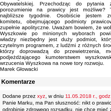
Obywatelskiej. Przechodząc do pytania z
porozumienie na prawicy jest możliwe? 
najbliższe tygodnie. Osobiście jestem z
komitetu, obejmującego podmioty prawic
zupełnie apolityczne. Uważam bowiem, że wob
Wyszkowie po minionych wyborach powia
władzy niezbędny jest duży podmiot, któr
czytelnym programem, z ludźmi z różnych śro
którzy doprowadzą do przewietrzenia, mów
podjeżdżającego kumoterstwem wyszkows
wrzucenia Wyszkowa na nowe tory rozwoju.
Marek Głowacki
Komentarze
Dodane przez
xyz
, w dniu
11.05.2018 r., godz
Panie Marku, ma Pan słuszność: nikt o prawi
odrobinie zdrowego rozsądku, nie chce mie