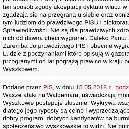
ten sposób zgody akceptacji dyktatu władz w
zgadzają się na przegraną u siebie oraz obniż
tym ludziom do prawdziwego PISU i elektorat
Sprawiedliwości. Nie są dla prawdziwych zdr
nich od dawna chęci wygranej. Daleko Panu: 
Zaremba do prawdziwego PIS i obecnie wygra
Ludzie z poczynaniami które opisują w gazet
przegranymi od lat pogrążą prawice w kraju 
Wyszkowem.
Dodane przez
PiS
, w dniu
15.05.2018 r., godz
Wasze ataki na Waldemara, uświadczają mnie
Wyszkowie postępuje słusznie. Wykrywa wszy
dlatego jego ryposty są celne i wyprzedzają
dobry program, dobrych kandydatów na burmist
społeczeństwo wyszkowskie to widzi. Nie pot