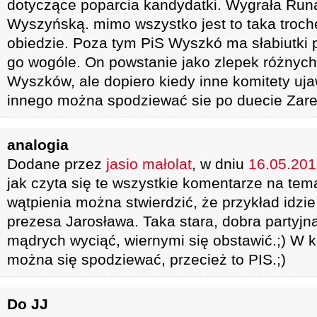
dotyczące poparcia kandydatki. Wygrała Run
Wyszyńską. mimo wszystko jest to taka troc
obiedzie. Poza tym PiS Wyszkó ma słabiutki 
go wogóle. On powstanie jako zlepek różnyc
Wyszków, ale dopiero kiedy inne komitety uj
innego można spodziewać sie po duecie Zar
analogia
Dodane przez
jasio małolat
, w dniu
16.05.2018
jak czyta się te wszystkie komentarze na tem
wątpienia można stwierdzić, że przykład idzie
prezesa Jarosława. Taka stara, dobra partyj
mądrych wyciąć, wiernymi się obstawić.;) W 
można się spodziewać, przecież to PIS.;)
Do JJ