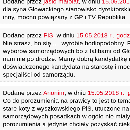
Dodane przez
jasio małolat
, w dniu
15.05.2018
dla syna Głowackiego stanowisko dyrektorski
inny, mocno powiązany z GP i TV Republika
Dodane przez
PiS
, w dniu
15.05.2018 r., godz
Nie strasz, bo się .... wyrobie bodiopodobny. 
wyborów samorządowych bo z talibami od Gł
nam nie po drodze. Mamy dobrą kandydatkę n
doświadczonego kandydata na starostę i mocne
specjaliści od samorządu.
Dodane przez
Anonim
, w dniu
15.05.2018 r., 
Co do porozumienia na prawicy to jest to temat
stare koty z wyszkowskiego PiS, utuczone n
samorządowych posadkach w ogóle nie miały
porozumienia a jedynie chciały pozyskać ci