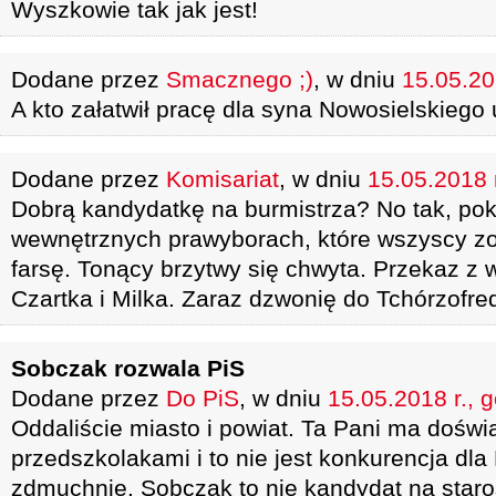
Wyszkowie tak jak jest!
Dodane przez
Smacznego ;)
, w dniu
15.05.20
A kto załatwił pracę dla syna Nowosielskiego
Dodane przez
Komisariat
, w dniu
15.05.2018 r
Dobrą kandydatkę na burmistrza? No tak, p
wewnętrznych prawyborach, które wszyscy zor
farsę. Tonący brzytwy się chwyta. Przekaz z 
Czartka i Milka. Zaraz dzwonię do Tchórzofre
Sobczak rozwala PiS
Dodane przez
Do PiS
, w dniu
15.05.2018 r., 
Oddaliście miasto i powiat. Ta Pani ma doświ
przedszkolakami i to nie jest konkurencja dla
zdmuchnie. Sobczak to nie kandydat na staros