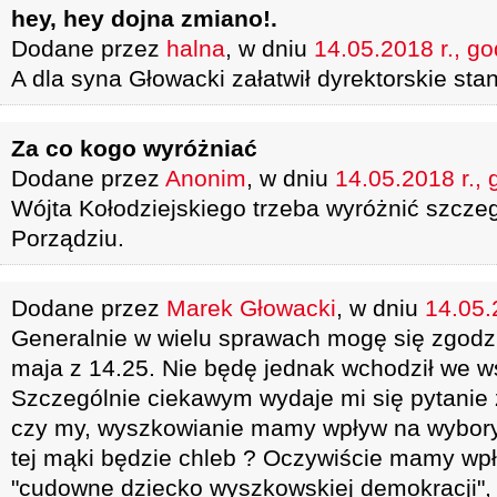
hey, hey dojna zmiano!.
Dodane przez
halna
, w dniu
14.05.2018 r., go
A dla syna Głowacki załatwił dyrektorskie st
Za co kogo wyróżniać
Dodane przez
Anonim
, w dniu
14.05.2018 r., 
Wójta Kołodziejskiego trzeba wyróżnić szcze
Porządziu.
Dodane przez
Marek Głowacki
, w dniu
14.05.
Generalnie w wielu sprawach mogę się zgodz
maja z 14.25. Nie będę jednak wchodził we w
Szczególnie ciekawym wydaje mi się pytanie 
czy my, wyszkowianie mamy wpływ na wybory
tej mąki będzie chleb ? Oczywiście mamy wp
"cudowne dziecko wyszkowskiej demokracji", 