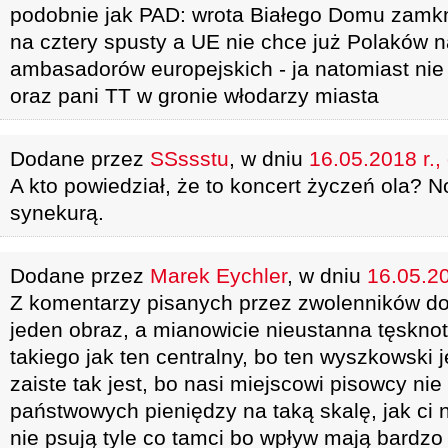
podobnie jak PAD: wrota Białego Domu zamk
na cztery spusty a UE nie chce już Polaków 
ambasadorów europejskich - ja natomiast ni
oraz pani TT w gronie włodarzy miasta
Dodane przez
SSssstu
, w dniu
16.05.2018 r.,
A kto powiedział, że to koncert życzeń ola? N
synekurą.
Dodane przez
Marek Eychler
, w dniu
16.05.20
Z komentarzy pisanych przez zwolenników doj
jeden obraz, a mianowicie nieustanna tęskno
takiego jak ten centralny, bo ten wyszkowski 
zaiste tak jest, bo nasi miejscowi pisowcy nie
państwowych pieniędzy na taką skalę, jak ci 
nie psują tyle co tamci bo wpływ mają bardzo 