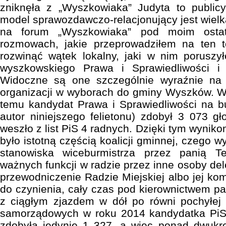
zniknęła z „Wyszkowiaka” Judyta to publi
model sprawozdawczo-relacjonujący jest wielk
na forum „Wyszkowiaka” pod moim ostatn
rozmowach, jakie przeprowadziłem na ten 
rozwinąć wątek lokalny, jaki w nim poruszy
wyszkowskiego Prawa i Sprawiedliwości i 
Widoczne są one szczególnie wyraźnie na 
organizacji w wyborach do gminy Wyszków. W 
temu kandydat Prawa i Sprawiedliwości na bu
autor niniejszego felietonu) zdobył 3 073 gł
weszło z list PiS 4 radnych. Dzięki tym wynik
było istotną częścią koalicji gminnej, czego
stanowiska wiceburmistrza przez panią T
ważnych funkcji w radzie przez inne osoby de
przewodniczenie Radzie Miejskiej albo jej ko
do czynienia, cały czas pod kierownictwem 
z ciągłym zjazdem w dół po równi pochyłej
samorządowych w roku 2014 kandydatka PiS
zdobyła jedynie 1 327, a więc ponad dwukro