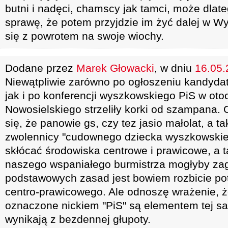
butni i nadęci, chamscy jak tamci, może dlate
sprawę, że potem przyjdzie im żyć dalej w 
się z powrotem na swoje wiochy.
Dodane przez
Marek Głowacki
, w dniu
16.05.
Niewątpliwie zarówno po ogłoszeniu kandydat
jak i po konferencji wyszkowskiego PiS w ot
Nowosielskiego strzeliły korki od szampana. 
się, że panowie gs, czy tez jasio małolat, a ta
zwolennicy "cudownego dziecka wyszkowskiej
skłócać środowiska centrowe i prawicowe, a t
naszego wspaniałego burmistrza mogłyby zag
podstawowych zasad jest bowiem rozbicie po
centro-prawicowego. Ale odnoszę wrażenie, ż
oznaczone nickiem "PiS" są elementem tej sa
wynikają z bezdennej głupoty.