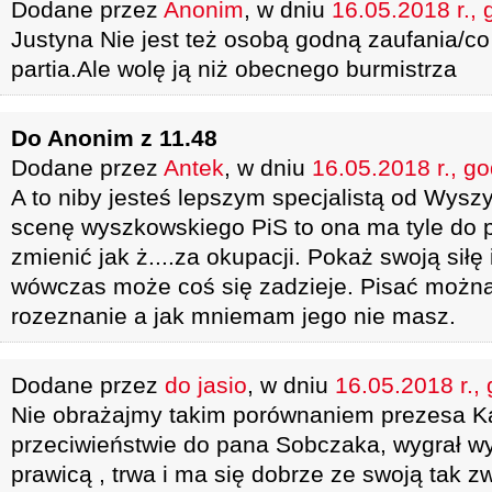
Dodane przez
Anonim
, w dniu
16.05.2018 r., 
Justyna Nie jest też osobą godną zaufania/co
partia.Ale wolę ją niż obecnego burmistrza
Do Anonim z 11.48
Dodane przez
Antek
, w dniu
16.05.2018 r., g
A to niby jesteś lepszym specjalistą od Wyszy
scenę wyszkowskiego PiS to ona ma tyle do 
zmienić jak ż....za okupacji. Pokaż swoją siłę
wówczas może coś się zadzieje. Pisać można
rozeznanie a jak mniemam jego nie masz.
Dodane przez
do jasio
, w dniu
16.05.2018 r.,
Nie obrażajmy takim porównaniem prezesa K
przeciwieństwie do pana Sobczaka, wygrał w
prawicą , trwa i ma się dobrze ze swoją tak 