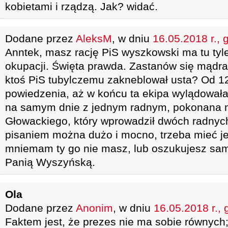
kobietami i rządzą. Jak? widać.
Dodane przez
AleksM
, w dniu
16.05.2018 r., 
Anntek, masz rację PiS wyszkowski ma tu tyl
okupacji. Święta prawda. Zastanów się mądr
ktoś PiS tubylczemu zakneblował usta? Od 12 
powiedzenia, aż w końcu ta ekipa wylądowała
na samym dnie z jednym radnym, pokonana n
Głowackiego, który wprowadził dwóch radnych.
pisaniem można dużo i mocno, trzeba mieć je
mniemam ty go nie masz, lub oszukujesz sam 
Panią Wyszyńską.
Ola
Dodane przez
Anonim
, w dniu
16.05.2018 r., 
Faktem jest, że prezes nie ma sobie równych