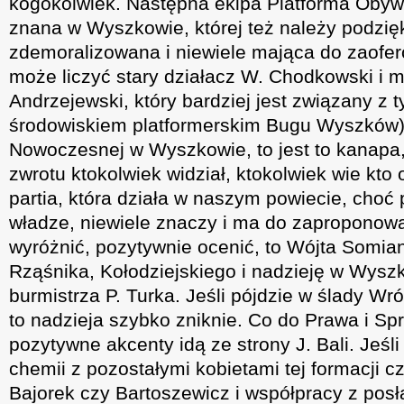
kogokolwiek. Następna ekipa Platforma Obywa
znana w Wyszkowie, której też należy podzię
zdemoralizowana i niewiele mająca do zaofer
może liczyć stary działacz W. Chodkowski i m
Andrzejewski, który bardziej jest związany z 
środowiskiem platformerskim Bugu Wyszków) 
Nowoczesnej w Wyszkowie, to jest to kanapa,
zwrotu ktokolwiek widział, ktokolwiek wie kto 
partia, która działa w naszym powiecie, choć
władze, niewiele znaczy i ma do zaproponow
wyróżnić, pozytywnie ocenić, to Wójta Somian
Rząśnika, Kołodziejskiego i nadzieję w Wysz
burmistrza P. Turka. Jeśli pójdzie w ślady W
to nadzieja szybko zniknie. Co do Prawa i Spr
pozytywne akcenty idą ze strony J. Bali. Jeśli
chemii z pozostałymi kobietami tej formacji c
Bajorek czy Bartoszewicz i współpracy z posł