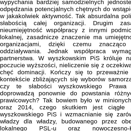
wypychania bardziej samodzielnych jednoste
odpędzania potencjalnych chętnych do wstąp
w jakakolwiek aktywność. Tak absurdalna poli
słabością całej organizacji. Drugim za
nieumiejętność współpracy z innymi podmio
lokalnej, zasadnicze znaczenie ma umiejętn
organizacjami, dzięki czemu znacząco
oddziaływania. Jednak współpraca wyma
partnerstwa. W wyszkowskim PiS króluje n
poczucie wyższości, nieliczenie się z oczekiwa
chęć dominacji. Kończy się to przeważnie
kontekście zbliżających się wyborów samor
czy te słabości wyszkowskiego Prawa i
doprowadzą ponownie do powstania różny
prawicowych? Tak bowiem było w minionyc
oraz 2014, czego skutkiem jest ciągłe 
wyszkowskiego PiS i wzmacnianie się zar
władzy dla władzy, budowanego przez obe
lokalnego PSL-u oraz nowoczesno-KO