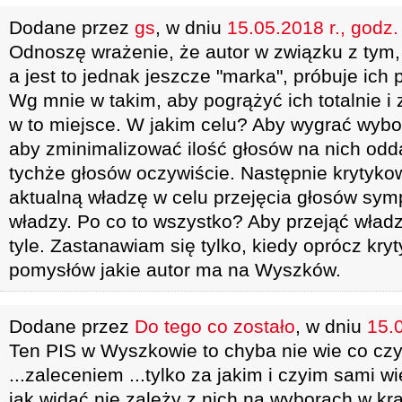
Dodane przez
gs
, w dniu
15.05.2018 r., godz.
Odnoszę wrażenie, że autor w związku z tym,
a jest to jednak jeszcze "marka", próbuje ich
Wg mnie w takim, aby pogrążyć ich totalnie 
w to miejsce. W jakim celu? Aby wygrać wybor
aby zminimalizować ilość głosów na nich odd
tychże głosów oczywiście. Następnie krytykow
aktualną władzę w celu przejęcia głosów sym
władzy. Po co to wszystko? Aby przejąć wład
tyle. Zastanawiam się tylko, kiedy oprócz kry
pomysłów jakie autor ma na Wyszków.
Dodane przez
Do tego co zostało
, w dniu
15.0
Ten PIS w Wyszkowie to chyba nie wie co czyn
...zaleceniem ...tylko za jakim i czyim sami 
jak widać nie zależy z nich na wyborach w kra