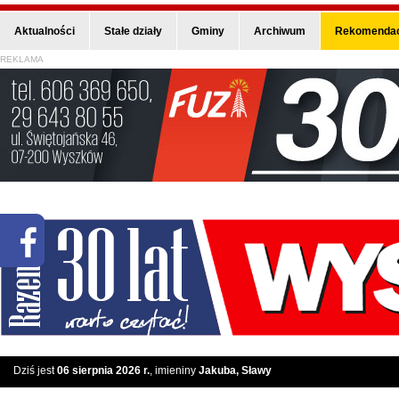
Aktualności
Stałe działy
Gminy
Archiwum
Rekomendac
REKLAMA
Dziś jest
06 sierpnia 2026 r.
, imieniny
Jakuba, Sławy