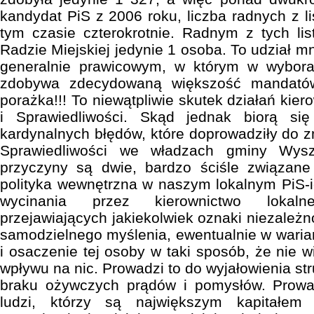
kandydat PiS z 2006 roku, liczba radnych z l
tym czasie czterokrotnie. Radnym z tych li
Radzie Miejskiej jedynie 1 osoba. To udział mn
generalnie prawicowym, w którym w wybora
zdobywa zdecydowaną większość mandatów
porażka!!! To niewątpliwie skutek działań kie
i Sprawiedliwości. Skąd jednak biorą się
kardynalnych błędów, które doprowadziły do z
Sprawiedliwości we władzach gminy Wys
przyczyny są dwie, bardzo ściśle związane
polityka wewnętrzna w naszym lokalnym PiS-
wycinania przez kierownictwo lokaln
przejawiających jakiekolwiek oznaki niezależn
samodzielnego myślenia, ewentualnie w waria
i osaczenie tej osoby w taki sposób, że nie 
wpływu na nic. Prowadzi to do wyjałowienia str
braku ożywczych prądów i pomysłów. Prowad
ludzi, którzy są największym kapitałem 