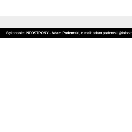
Wykonanie:
INFOSTRONY - Adam Podemski
, e-mail:
adam.podemski@infostro