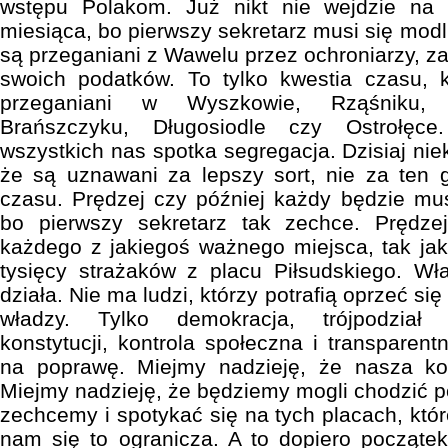
wstępu Polakom. Już nikt nie wejdzie na 
miesiąca, bo pierwszy sekretarz musi się modli
są przeganiani z Wawelu przez ochroniarzy, za 
swoich podatków. To tylko kwestia czasu,
przeganiani w Wyszkowie, Rząśniku, 
Brańszczyku, Długosiodle czy Ostrołęce
wszystkich nas spotka segregacja. Dzisiaj niek
że są uznawani za lepszy sort, nie za ten 
czasu. Prędzej czy później każdy będzie mu
bo pierwszy sekretarz tak zechce. Prędze
każdego z jakiegoś ważnego miejsca, tak jak 
tysięcy strażaków z placu Piłsudskiego. Wła
działa. Nie ma ludzi, którzy potrafią oprzeć si
władzy. Tylko demokracja, trójpodział 
konstytucji, kontrola społeczna i transparent
na poprawę. Miejmy nadzieję, że nasza kon
Miejmy nadzieję, że będziemy mogli chodzić po
zechcemy i spotykać się na tych placach, któ
nam się to ogranicza. A to dopiero począte