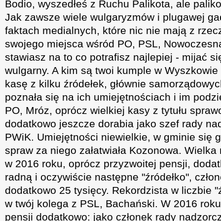
Bodio, wyszedłeś z Ruchu Palikota, ale paliko
Jak zawsze wiele wulgaryzmów i plugawej gad
faktach medialnych, które nic nie mają z rze
swojego miejsca wśród PO, PSL, Nowoczesn
stawiasz na to co potrafisz najlepiej - mijać 
wulgarny. A kim są twoi kumple w Wyszkowie -
kasę z kilku źródełek, głównie samorządowyc
poznała się na ich umiejętnościach i im podz
PO, Mróz, oprócz wielkiej kasy z tytułu spra
dodatkowo jeszcze dorabia jako szef rady n
PWiK. Umiejętności niewielkie, w gminie się 
spraw za niego załatwiała Kozonowa. Wielka
w 2016 roku, oprócz przyzwoitej pensji, doda
radną i oczywiście następne "źródełko", człon
dodatkowo 25 tysięcy. Rekordzista w liczbie 
w twój kolega z PSL, Bachański. W 2016 roku
pensji dodatkowo: jako członek rady nadzorcz