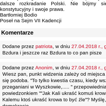
dalsze rozkradanie Polski. Nie bójmy s
konstytucyjny i swoje prawa.
Bartłomiej Bodio
Poseł na Sejm VII Kadencji
Komentarze
Dodane przez
patriota
, w dniu
27.04.2018 r., 
Bzdura i jeszcze raz Bzdura to co pan pisze
Dodane przez
Anonim
, w dniu
27.04.2018 r., 
Wiesz pan, punkt widzenia zależy od miejsca 
się podoba. "To tylko kwestia czasu, kiedy 
przeganiani w Wyszkowie,..... " przepowiedni
powiedzonkiem ""Jak Kali ukraść komuś krowa 
Kalemu ktoś ukraść krowa to być źle"? Myślę,
demokrację.