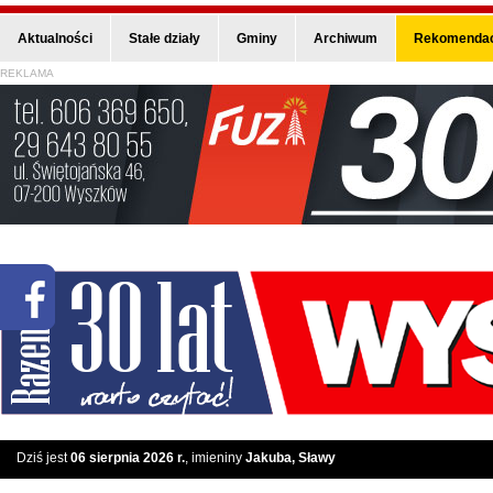
Aktualności
Stałe działy
Gminy
Archiwum
Rekomendac
REKLAMA
Dziś jest
06 sierpnia 2026 r.
, imieniny
Jakuba, Sławy