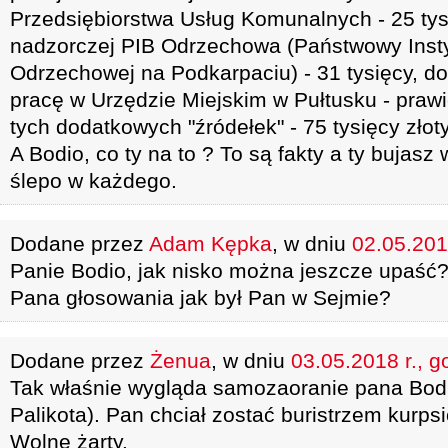
Przedsiębiorstwa Usług Komunalnych - 25 tysi
nadzorczej PIB Odrzechowa (Państwowy Inst
Odrzechowej na Podkarpaciu) - 31 tysięcy, do
pracę w Urzędzie Miejskim w Pułtusku - prawi
tych dodatkowych "źródełek" - 75 tysięcy złot
A Bodio, co ty na to ? To są fakty a ty bujasz
ślepo w każdego.
Dodane przez
Adam Kępka
, w dniu
02.05.201
Panie Bodio, jak nisko można jeszcze upaś
Pana głosowania jak był Pan w Sejmie?
Dodane przez
Żenua
, w dniu
03.05.2018 r., g
Tak właśnie wygląda samozaoranie pana Bod
Palikota). Pan chciał zostać buristrzem kur
Wolne żarty.