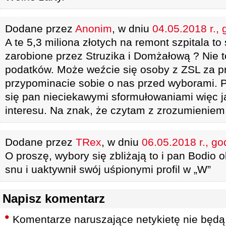
Dodane przez
Anonim
, w dniu
04.05.2018 r., 
A te 5,3 miliona złotych na remont szpitala t
zarobione przez Struzika i Domżałową ? Nie 
podatków. Może weźcie się osoby z ZSL za pr
przypominacie sobie o nas przed wyborami. 
się pan nieciekawymi sformułowaniami więc ja
interesu. Na znak, że czytam z zrozumieniem
Dodane przez
TRex
, w dniu
06.05.2018 r., go
O proszę, wybory się zbliżają to i pan Bodio ob
snu i uaktywnił swój uśpionymi profil w „W”
Napisz komentarz
Komentarze naruszające netykietę nie będą