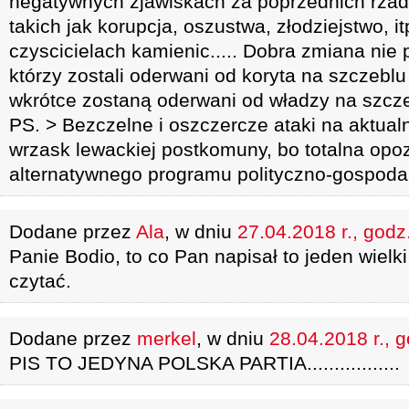
negatywnych zjawiskach za poprzednich rza
takich jak korupcja, oszustwa, złodziejstwo, it
czyscicielach kamienic..... Dobra zmiana nie 
którzy zostali oderwani od koryta na szczeblu
wkrótce zostaną oderwani od władzy na szc
PS. > Bezczelne i oszczercze ataki na aktual
wrzask lewackiej postkomuny, bo totalna opo
alternatywnego programu polityczno-gospodarc
Dodane przez
Ala
, w dniu
27.04.2018 r., godz
Panie Bodio, to co Pan napisał to jeden wielki
czytać.
Dodane przez
merkel
, w dniu
28.04.2018 r., 
PIS TO JEDYNA POLSKA PARTIA.................