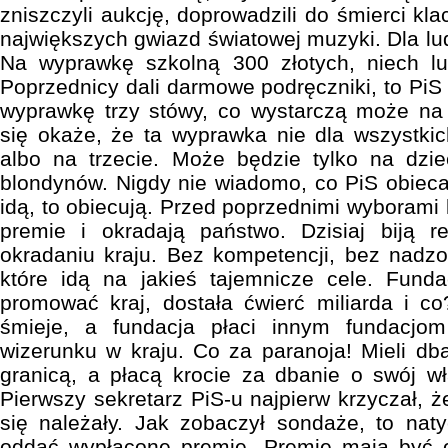
zniszczyli aukcję, doprowadzili do śmierci kla
największych gwiazd światowej muzyki. Dla lud
Na wyprawkę szkolną 300 złotych, niech lu
Poprzednicy dali darmowe podręczniki, to PiS 
wyprawkę trzy stówy, co wystarczą może na 
się okaże, że ta wyprawka nie dla wszystkic
albo na trzecie. Może będzie tylko na dzie
blondynów. Nigdy nie wiadomo, co PiS obiec
idą, to obiecują. Przed poprzednimi wyborami kr
premie i okradają państwo. Dzisiaj biją 
okradaniu kraju. Bez kompetencji, bez nadzo
które idą na jakieś tajemnicze cele. Fund
promować kraj, dostała ćwierć miliarda i co
śmieje, a fundacja płaci innym fundacj
wizerunku w kraju. Co za paranoja! Mieli db
granicą, a płacą krocie za dbanie o swój w
Pierwszy sekretarz PiS-u najpierw krzyczał, 
się należały. Jak zobaczył sondaże, to nat
oddać wypłacone premie. Premie mają być 