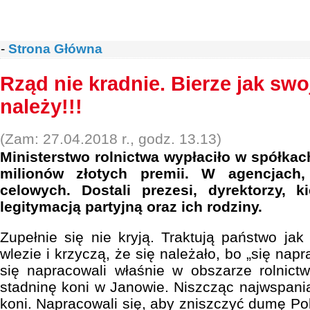
-
Strona Główna
Rząd nie kradnie. Bierze jak swoj
należy!!!
(Zam: 27.04.2018 r., godz. 13.13)
Ministerstwo rolnictwa wypłaciło w spółka
milionów złotych premii. W agencjach,
celowych. Dostali prezesi, dyrektorzy, k
legitymacją partyjną oraz ich rodziny.
Zupełnie się nie kryją. Traktują państwo jak 
wlezie i krzyczą, że się należało, bo „się nap
się napracowali właśnie w obszarze rolnict
stadninę koni w Janowie. Niszcząc najwspani
koni. Napracowali się, aby zniszczyć dumę Pols