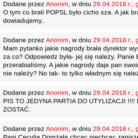
Dodane przez
Anonim
, w dniu
29.04.2018 r., 
O tym co brali POPSL było cicho sza. A jak bra
dowiadujemy..
Dodane przez
Anonim
, w dniu
29.04.2018 r., 
Mam pytanko jakie nagrody brała dyrektor wy
za co? Odpowiedz była- jej się należy. Panie 
przerabialiśmy. A jakie nagrody daje pan sw
nie należy? No tak- to tylko władnym się nale
Dodane przez
Anonim
, w dniu
29.04.2018 r., 
PIS TO JEDYNA PARTIA DO UTYLIZACJI !!!
ZOSTAĆ.
Dodane przez
Anonim
, w dniu
29.04.2018 r., 
Pani Cecylia Domżała chcąc,niechcąc zapisze 