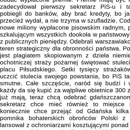
zadecydował pierwszy sekretarz PiS-u i t
pobiegli do banków, aby brać kredyty, bo ja
przecież wydał, a nie trzyma w szufladzie. C
nowe miliony wypłacone pisowskim radnym, 
szkalującym wszystkich dookoła w państwowy
z publicznych pieniędzy. Odebrali warszawiak
teren strategiczny dla obronności państwa. Po
jest plagiatem skopiowanym z dzieła niemiec
ochotniczej straży pożarnej świętować stule
placu Piłsudskiego. Setki tysięcy straża
uczcić stulecia swojego powstania, bo PiS t
smutne. Całe szczęście, naród się budzi i w
każdy da się kupić za wątpliwe obietnice 300 z
już mają, teraz chcą odebrać gdańszczanom
sekretarz chce mieć również to miejsce
koniecznie chce przejąć od Gdańska kilka
pomnika bohaterskich obrońców Polski z
lansował z ochroniarzami kosztującymi ponad m