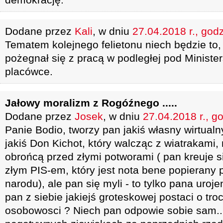
Dodane przez
Kali
, w dniu
27.04.2018 r., god
Tematem kolejnego felietonu niech będzie to,
pożegnał się z pracą w podległej pod Ministe
placówce.
Jałowy moralizm z Rogóźnego .....
Dodane przez
Josek
, w dniu
27.04.2018 r., g
Panie Bodio, tworzy pan jakiś własny wirtualn
jakiś Don Kichot, który walcząc z wiatrakami, 
obrońcą przed złymi potworami ( pan kreuje s
złym PIS-em, który jest nota bene popierany
narodu), ale pan się myli - to tylko pana urojen
pan z siebie jakiejś groteskowej postaci o tr
osobowosci ? Niech pan odpowie sobie sam....