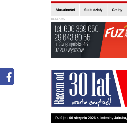
Aktualności
Stałe działy
Gminy
REKLAMA
Dziś jest
06 sierpnia 2026 r.
, imieniny
Jakuba,