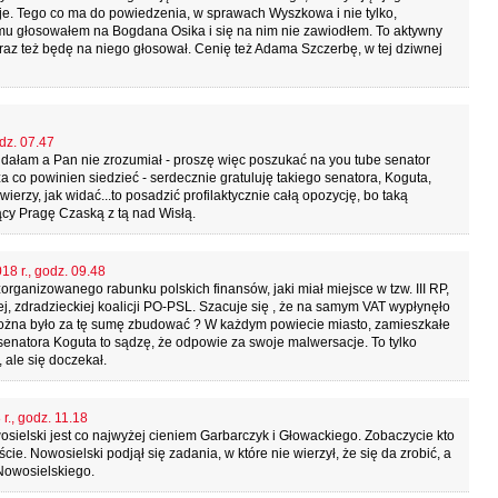
zje. Tego co ma do powiedzenia, w sprawach Wyszkowa i nie tylko,
temu głosowałem na Bogdana Osika i się na nim nie zawiodłem. To aktywny
teraz też będę na niego głosował. Cenię też Adama Szczerbę, w tej dziwnej
dz. 07.47
dałam a Pan nie zrozumiał - proszę więc poszukać na you tube senator
a co powinien siedzieć - serdecznie gratuluję takiego senatora, Koguta,
erzy, jak widać...to posadzić profilaktycznie całą opozycję, bo taką
lący Pragę Czaską z tą nad Wisłą.
18 r., godz. 09.48
zorganizowanego rabunku polskich finansów, jaki miał miejsce w tzw. III RP,
, zdradzieckiej koalicji PO-PSL. Szacuje się , że na samym VAT wypłynęło
 można było za tę sumę zbudować ? W każdym powiecie miasto, zamieszkałe
o senatora Koguta to sądzę, że odpowie za swoje malwersacje. To tylko
 ale się doczekał.
r., godz. 11.18
wosielski jest co najwyżej cieniem Garbarczyk i Głowackiego. Zobaczycie kto
ie. Nowosielski podjął się zadania, w które nie wierzył, że się da zrobić, a
Nowosielskiego.