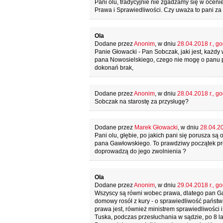
Pani olu, tradycyjnie nie zgadzamy się w oceni
Prawa i Sprawiedliwości. Czy uważa to pani za
Ola
Dodane przez
Anonim
, w dniu
28.04.2018 r., go
Panie Głowacki - Pan Sobczak, jaki jest, każd
pana Nowosielskiego, czego nie mogę o panu 
dokonań brak,
Dodane przez
Anonim
, w dniu
28.04.2018 r., go
Sobczak na starostę za przysługę?
Dodane przez
Marek Głowacki
, w dniu
28.04.20
Pani olu, głębie, po jakich pani się porusza s
pana Gawłowskiego. To prawdziwy początek prog
doprowadzą do jego zwolnienia ?
Ola
Dodane przez
Anonim
, w dniu
29.04.2018 r., go
Wszyscy są równi wobec prawa, dlatego pan Ga
domowy rosół z kury - o sprawiedliwość państw
prawa jest, również ministrem sprawiedliwości
Tuska, podczas przesłuchania w sądzie, po 8 la