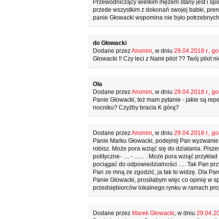
Przewodniczący wielkim mężem stany jest i sp
przede wszystkim z dokonań swojej babki, prer
panie Głowacki wspomina nie było potrzebnych,
do Głowacki
Dodane przez
Anonim
, w dniu
29.04.2018 r., go
Głowacki !! Czy leci z Nami pilot ?? Twój pilot 
Ola
Dodane przez
Anonim
, w dniu
29.04.2018 r., go
Panie Głowacki, też mam pytanie - jakie są rep
nocniku? Czyżby bracia K górą?
Dodane przez
Anonim
, w dniu
29.04.2018 r., go
Panie Marku Głowacki, podejmij Pan wyzwanie Ol
robisz. Może pora wziąć się do działania. Pisz
polityczne- .... - ....... . Może pora wziąć przyk
pociągać do odpowiedzialności ..... Tak Pan p
Pan ze mną ze zgodzić, ja tak to widzę. Dla P
Panie Głowacki, prosiłabym więc co opinię w s
przedsiębiorców lokalnego rynku w ramach pro
Dodane przez
Marek Głowacki
, w dniu
29.04.20