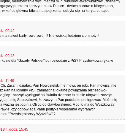
okojnie, merytorycznie wytłumaczył m.in. wnukowi-taksówkarzowi, znanemy
ogatywy premiera i prezydenta w Polsce - dwóch panów, o których pan,
 w końcu główna bitwa, na spojrzenia, odbyła się na korytarzu sądu
dz. 09.42
nie ma nawet karty rowerowej !!! Nie wciskaj ludziom ciemnoty !!
dz. 09.43
erkusje dla "Gazety Polskiej" po rozwodzie z PiS? Przysłowiowa ręka w
dz. 11.49
i. Zacznij działać. Pan Nowosielski nie mówi, on robi. Pan mówisz, nie
esz Pan na lokalny PiS , zamiast na lokalne powiązania biznesowo-
ład z góry i zacząć wyciągać na światło dzienne to co się ukrywa i zacząć
rzygląda się Sobczakowi, że zaczyna Pan podobnie postępować. Może się
ana ważna jest opinia Oli co do Gawłowskiego. A co to ma do Wyszkowa?
prawie, czy odpowiada Panu polityka wspierania wybranych
jektu "Przedsiębiorczy Wyszków" ?
18 r., godz. 15.45