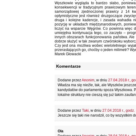
Wyszkowie wygląda to bardzo słabo, ponieważ
konsekwencji w tradycyjnym prawicowym tere
samorządowej zjednoczonej prawicy z 14 kwi
optymistyczne jest również druzgoczące zwycię
druga i kolejne kadencje, i zasada wahadła 
pozycję w układach międzynarodowych, poniew
liczyć na wsparcie Węgrów. Co powinna więc d
umiejętna kontynuacja tego, co zaczęto – prog
innych obszarach funkcjonowania państwa. Ale 
dobrze służyć w tak zwanym czwórskoku wyborcz
Czy jest ona możliwa wobec wieloletniego wyjała
przerastających go, choćby o jeden milimetr? Wyda
Marek Głowacki
Komentarze
Dodane przez
Anonim
, w dniu
27.04.2018 r., go
Władza ma się nieźle, tak, ale Wyszków jeszcze
kandydatów do parlamentu spoza Wyszkowa. Patr
lokalne struktury nie cieszą się już takim zauf
Dodane przez
Taki
, w dniu
27.04.2018 r., godz.
Jeszcze się taki nie narodził, co by wszystkim d
Ola