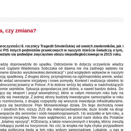
a, czy zmiana?
roczystości 8. rocznicy Tragedii Smoleńskiej od swoich zwolenników, jak i
ki PiS innych podmiotów prawicowych w naszym mieście świadczą o tym,
d wzięło się podwójne zwycięstwo obozu niepodległościowego w 2015 roku.
władzę doprowadziły do upadku. Ostrzeżenie to dotyczy oczywiście władzy
m pod rządami Waldemara Sobczaka od dawna nie ma żadnego wpływu na
udowne dziecko wyszkowskiej demokracji” i pod względem wpływów w naszym
cją spadkową. Z drugiej strony, przynajmniej na ogólnopolskiej arenie, widać
ki widać sensowne inicjatywy i nowe pomysły. Konkret i realizacja obietnic to
jednoczonej prawicy w Polsce. A to dobrze wróży tej władzy w nadchodzących
mie sejmików. Sytuacja gospodarcza jest dobra, a nawet bardzo dobra. Do
ący się eksport i popyt wewnętrzny), które w całym minionym roku były na
iły się inwestycje. Z jednej strony budżety inwestycyjne samorządów w roku
zmnożenia, z drugiej rozpędziły się wreszcie inwestycje infrastrukturalne,
ejsza się bezrobocie. Plan Morawieckiego działa. Do tego dochodzą nowe
 średnich firm, niższy ZUS dla mikroprzedsiębiorstw, duże środki na drogi
 wsparcie dla seniorów i osób niepełnosprawnych. I to wszystko w tym roku, a
 przejęcie inicjatywy. Nie mam wątpliwości, że przed nami dobra dla Polaków
„totalnej opozycji”, KODziarzy, a także nowoczesnych z kropką, którzy zresztą
 znikający punkt na horyzoncie. No cóż, ta kropka nie była chyba przypadkiem
grywką polityczną będą w tym roku wybory samorządowe. Lokalnie, u nas w