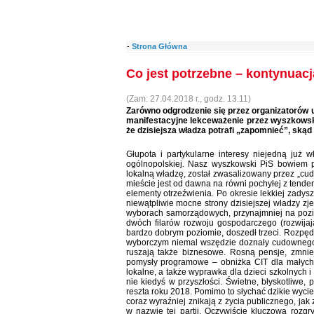
-
Strona Główna
Co jest potrzebne – kontynuacj
(Zam: 27.04.2018 r., godz. 13.11)
Zarówno odgrodzenie się przez organizatorów u
manifestacyjne lekceważenie przez wyszkows
że dzisiejsza władza potrafi „zapomnieć”, ską
Głupota i partykularne interesy niejedną już 
ogólnopolskiej. Nasz wyszkowski PiS bowie
lokalną władzę, został zwasalizowany przez „c
mieście jest od dawna na równi pochyłej z tenden
elementy otrzeźwienia. Po okresie lekkiej zadysz
niewątpliwie mocne strony dzisiejszej władzy z
wyborach samorządowych, przynajmniej na pozio
dwóch filarów rozwoju gospodarczego (rozwijaj
bardzo dobrym poziomie, doszedł trzeci. Rozpędz
wyborczym niemal wszędzie doznały cudownego ro
ruszają także biznesowe. Rosną pensje, zmni
pomysły programowe – obniżka CIT dla małych i
lokalne, a także wyprawka dla dzieci szkolnych i
nie kiedyś w przyszłości. Świetne, błyskotliwe,
reszta roku 2018. Pomimo to słychać dzikie wycie 
coraz wyraźniej znikają z życia publicznego, jak
w nazwie tej partii. Oczywiście kluczową roz