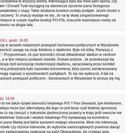
 podatnika to wszyscy wiemy. Interesująca była dla mnie pani opinia, czy
unker i Donald Tusk wyciągną na stanowcze życzenie pana Grzegorza
atelskiej z ciupy. Takie działania bowiem zostały podjęte. Jeżeli chodzi o
przeciwny. To znaczy wydaje mi się , że na tę skalę zorganizowanego
 miejsce w czasie rządów koalicji PO-PSL znacznie ważniejsze osoby od
eniu na długie lata.
18 r., godz. 16.05
cję w sprawie niejasnych powiązań biznesowo-politycznych w Wyszkowie.
zwrócić uwagę na moje felietony o stadionie. Było ich kilka. Pierwszy z
..". Przypominam, że pan burmistrz chciał zlikwidować stadion w centrum
, a w tym miejscu postawić osiedle. Dodam jedynie , że przestraszył się
realizuje dziś koncepcję modernizacji stadionu, opracowaną przez komitet
icą poliszynela było nazwisko biznesmena, który ponoć zainteresowany
 mogę napisać o wyszkowskich partyjkach. To się nie wyklucza. A tak na
ejasnych powiązań polityczno - biznesowych w Wyszkowie to proszę się nią
dz. 16.56
to nie także dzięki bierności lokalnego PiS ? Pan Głowacki, tym felietonem,
ipa może być alternatywą dla tego co jest teraz czyli totalnej ignorancji
 co się cieszyć z sukcesów zjednoczonej prawicy w kraju jeśli owoców nie
Waldemar Sobczak i władze lokalnego PiS wystawiają na burmistrza
eton pana Marka jest także wyrazem mojego oburzenia. Mnie nie interesują
mówki czy różnice interesów, do wyborów samorządowych powinna stanąć
szym zastanowieniu zagłosuję na ludzi Głowackiego, bo czytając jego