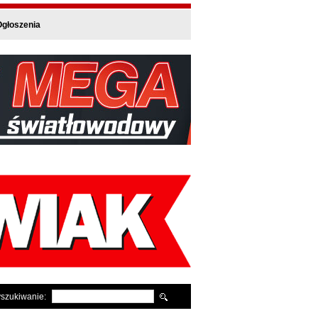
głoszenia
szukiwanie: