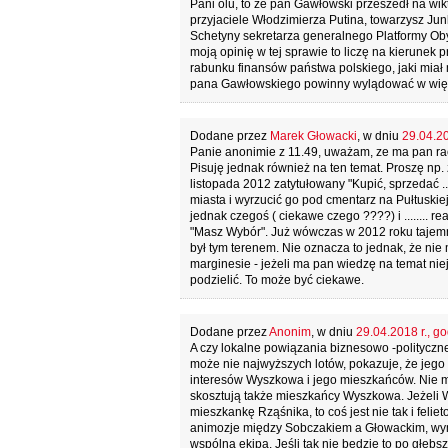
Pani olu, to że pan Gawłowski przeszedł na wikt
przyjaciele Włodzimierza Putina, towarzysz J
Schetyny sekretarza generalnego Platformy Obyw
moją opinię w tej sprawie to liczę na kierunek 
rabunku finansów państwa polskiego, jaki miał
pana Gawłowskiego powinny wylądować w więzi
Dodane przez
Marek Głowacki
, w dniu
29.04.20
Panie anonimie z 11.49, uważam, ze ma pan ra
Pisuję jednak również na ten temat. Proszę np. 
listopada 2012 zatytułowany "Kupić, sprzedać .
miasta i wyrzucić go pod cmentarz na Pułtuskiej
jednak czegoś ( ciekawe czego ????) i ........ 
"Masz Wybór". Już wówczas w 2012 roku tajemn
był tym terenem. Nie oznacza to jednak, że nie
marginesie - jeżeli ma pan wiedzę na temat ni
podzielić. To może być ciekawe.
Dodane przez
Anonim
, w dniu
29.04.2018 r., go
A czy lokalne powiązania biznesowo -polityczne 
może nie najwyższych lotów, pokazuje, że jego ek
interesów Wyszkowa i jego mieszkańców. Nie ma
skosztują także mieszkańcy Wyszkowa. Jeżeli 
mieszkankę Rząśnika, to coś jest nie tak i feli
animozje między Sobczakiem a Głowackim, wy
wspólna ekipa. Jeśli tak nie będzie to po głęb