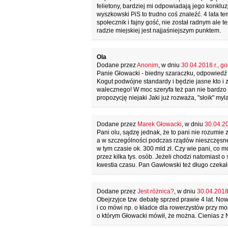
felietony, bardziej mi odpowiadają jego konklu
wyszkowski PiS to trudno coś znaleźć. 4 lata 
społecznik i fajny gość, nie został radnym ale 
radzie miejskiej jest najjaśniejszym punktem.
Ola
Dodane przez
Anonim
, w dniu
30.04.2018 r., go
Panie Głowacki - biedny szaraczku, odpowiedź 
Kogut podwójne standardy i będzie jasne kto i z
walecznego! W moc szeryfa też pan nie bardzo wi
propozycję niejaki Jaki już rozważa, "słoik" my
Dodane przez
Marek Głowacki
, w dniu
30.04.20
Pani olu, sądzę jednak, że to pani nie rozumie 
a w szczególności podczas rządów nieszczęsnej
w tym czasie ok. 300 mld zł. Czy wie pani, co
przez kilka tys. osób. Jeżeli chodzi natomiast 
kwestia czasu. Pan Gawłowski też długo czekał,
Dodane przez
Jest różnica?
, w dniu
30.04.2018 
Obejrzyjce tzw. debatę sprzed prawie 4 lat. No
i co mówi np. o kładce dla rowerzystów przy mośc
o którym Głowacki mówił, że można. Cienias z 