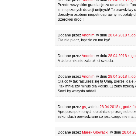
Dodane przez
Anonim
, w dniu
28.04.2018 r., go
Przede wszystkim gratulacje za umacnianie "p
zmniejszonych dotacji unijnych! To prawdziwy
dorosłym osobom niepełnosprawnym dopłaty do
Szerokiej drogi!
Dodane przez
Anonim
, w dniu
28.04.2018 r., go
Ola nie płacz, będzie co ma być.
Dodane przez
Anonim
, w dniu
28.04.2018 r., go
A ciebie nikt nie zabrał i ci szkoda.
Dodane przez
Anonim
, w dniu
28.04.2018 r., go
Ola co ty tak rajcujesz się tą Unią. Bierze, daje
i tak mniejszy minus dla Polski. Oj żeby trzeci
Sami by wszysto oddali.
Dodane przez
gs
, w dniu
28.04.2018 r., godz. 1
Apropos spełnionych obietnic to proszę sobie 
sekundach powiedziane co jest, czego nie ma, 
Dodane przez
Marek Głowacki
, w dniu
28.04.20