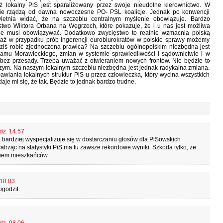
 lokalny PiS jest sparaliżowany przez swoje nieudolne kierownictwo. W
nie rządzą od dawna nowoczesne PO- PSL koalicje. Jednak po konwencji
etnia widać, że na szczeblu centralnym myślenie obowiązuje. Bardzo
stwo Wiktora Orbana na Węgrzech, które pokazuje, że i u nas jest możliwa
nie musi obowiązywać. Dodatkowo zwycięstwo to realnie wzmacnia polską
aż w przypadku prób ingerencji eurobiurokratów w polskie sprawy możemy
ziś robić zjednoczona prawica? Na szczeblu ogólnopolskim niezbędna jest
ramu Morawieckiego, zmian w systemie sprawiedliwości i sądownictwie i w
bez przesady. Trzeba uważać z otwieraniem nowych frontów. Nie będzie to
ym. Na naszym lokalnym szczeblu niezbędna jest jednak radykalna zmiana.
wiania lokalnych struktur PiS-u przez człowieczka, który wycina wszystkich
je mi się, że tak. Będzie to jednak bardzo trudne.
dz. 14.57
 bardziej wyspecjalizuje się w dostarczaniu głosów dla PiSowskich
ząc na statystyki PiS ma tu zawsze rekordowe wyniki. Szkoda tylko, że
aniem mieszkańców.
 18.03
ogodził.