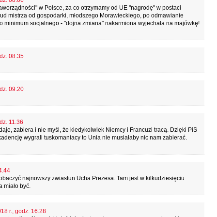
dz. 08.06
raworządności" w Polsce, za co otrzymamy od UE "nagrodę" w postaci
 cud mistrza od gospodarki, młodszego Morawieckiego, po odmawianie
 minimum socjalnego - "dojna zmiana" nakarmiona wyjechała na majówkę!
dz. 08.35
dz. 09.20
dz. 11.36
, daje, zabiera i nie myśl, że kiedykolwiek Niemcy i Francuzi tracą. Dzięki PiS
ą kadencję wygrali tuskomaniacy to Unia nie musiałaby nic nam zabierać.
4.44
zobaczyć najnowszy zwiastun Ucha Prezesa. Tam jest w kilkudziesięciu
a miało być.
18 r., godz. 16.28