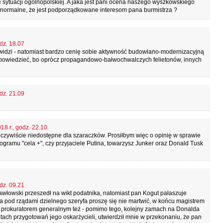
e sytuacji ogólnopolskiej. A jaka jest pani ocena naszego wyszkowskiego
 normalne, że jest podporządkowane interesom pana burmistrza ?
dz. 18.07
y widzi - natomiast bardzo cenię sobie aktywność budowlano-modernizacyjną
powiedzieć, bo oprócz propagandowo-bałwochwalczych felietonów, innych
dz. 21.09
18 r., godz. 22.10
ą oczywiście niedostępne dla szaraczków. Prosiłbym więc o opinię w sprawie
ramu "cela +", czy przyjaciele Putina, towarzysz Junker oraz Donald Tusk
dz. 09.21
włowski przeszedł na wikt podatnika, natomiast pan Kogut pałaszuje
a pod rządami dzielnego szeryfa proszę się nie martwić, w końcu magistrem
 i prokuratorem generalnym też - pomimo tego, kolejny zamach na Donalda
tach przygotowań jego oskarżycieli, utwierdził mnie w przekonaniu, że pan