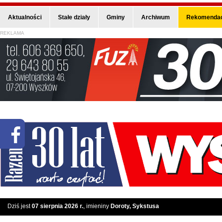
Aktualności
Stałe działy
Gminy
Archiwum
Rekomendac
REKLAMA
Dziś jest
07 sierpnia 2026 r.
, imieniny
Doroty, Sykstusa