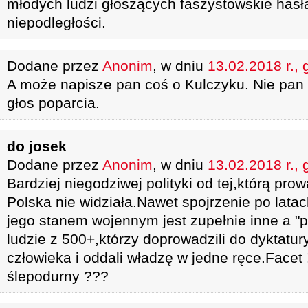
młodych ludzi głoszących faszystowskie has
niepodległości.
Dodane przez
Anonim
, w dniu
13.02.2018 r., 
A może napisze pan coś o Kulczyku. Nie pan b
głos poparcia.
do josek
Dodane przez
Anonim
, w dniu
13.02.2018 r., 
Bardziej niegodziwej polityki od tej,którą pr
Polska nie widziała.Nawet spojrzenie po lata
jego stanem wojennym jest zupełnie inne a "po
ludzie z 500+,którzy doprowadzili do dyktatu
człowieka i oddali władzę w jedne ręce.Facet !
ślepodurny ???