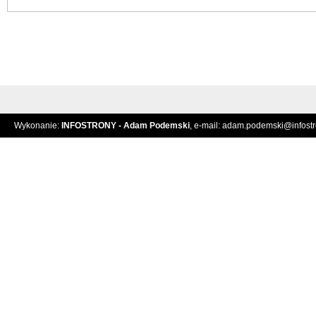
Wykonanie:
INFOSTRONY - Adam Podemski
, e-mail:
adam.podemski@infostro