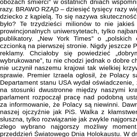
obozach śmierci” w ostatnich dniach wspomni
razy. BRAWO RZĄD – dziesięć tysięcy razy wię
dziecko z kąpielą. To się nazywa skuteczność
było? Te trzydzieści milionów to nie jaki
prowincjonalnych uniwersytetach, tylko najba
publikatory. „New York Times” o „polskich 
czcionką na pierwszej stronie. Nigdy jeszcze Po
reklamy. Chciałoby się powiedzieć „dobry
wybrukowane”, tu nie chodzi jednak o dobre ch
nie uczynił naszemu krajowi tak wielkiej krz
sprawie. Premier Izraela ogłosił, że Polacy 
Departament stanu USA wydał oświadczenie,
na stosunki dwustronne między naszymi kraj
parlament rozpoczął pracę nad podobną us
za informowanie, że Polacy są niewinni. Dawn
naszej ojczyźnie jak PiS. Walka z kłamstwe
słuszna, tylko rozwiązanie jak zwykle najgors
złego wybrano najgorszy możliwy momen
przeddzień Światowego Dnia Holokaustu. W d