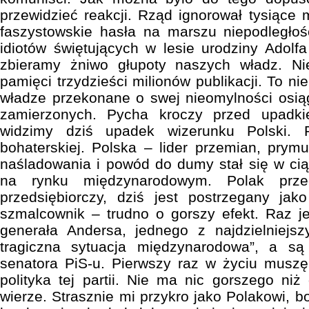
przewidzieć reakcji. Rząd ignorował tysiące 
faszystowskie hasła na marszu niepodległoś
idiotów świętujących w lesie urodziny Adolfa
zbieramy żniwo głupoty naszych władz. N
pamięci trzydzieści milionów publikacji. To ni
władze przekonane o swej nieomylności osią
zamierzonych. Pycha kroczy przed upadk
widzimy dziś upadek wizerunku Polski. Po
bohaterskiej. Polska – lider przemian, prymu
naśladowania i powód do dumy stał się w ci
na rynku międzynarodowym. Polak prz
przedsiębiorczy, dziś jest postrzegany jak
szmalcownik – trudno o gorszy efekt. Raz j
generała Andersa, jednego z najdzielniejsz
tragiczna sytuacja międzynarodowa”, a są
senatora PiS-u. Pierwszy raz w życiu muszę
polityka tej partii. Nie ma nic gorszego niż
wierze. Strasznie mi przykro jako Polakowi, bo