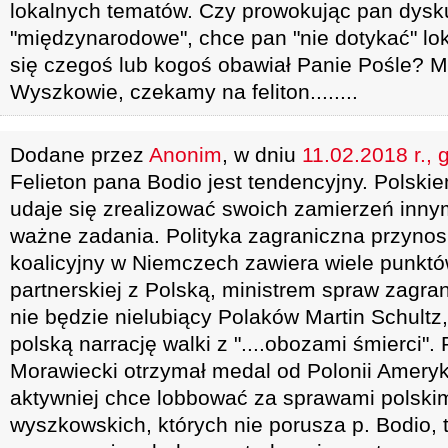
lokalnych tematów. Czy prowokując pan dysk
"międzynarodowe", chce pan "nie dotykać" lo
się czegoś lub kogoś obawiał Panie Pośle? 
Wyszkowie, czekamy na feliton........
Dodane przez
Anonim
, w dniu
11.02.2018 r., 
Felieton pana Bodio jest tendencyjny. Polskie
udaje się zrealizować swoich zamierzeń inn
ważne zadania. Polityka zagraniczna przyno
koalicyjny w Niemczech zawiera wiele punkt
partnerskiej z Polską, ministrem spraw zagr
nie będzie nielubiący Polaków Martin Schultz
polską narrację walki z "....obozami śmierci".
Morawiecki otrzymał medal od Polonii Ameryka
aktywniej chce lobbować za sprawami polski
wyszkowskich, których nie porusza p. Bodio, 