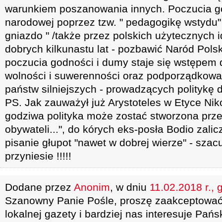
warunkiem poszanowania innych. Poczucia g
narodowej poprzez tzw. " pedagogikę wstydu" 
gniazdo " /także przez polskich użytecznych id
dobrych kilkunastu lat - pozbawić Naród Pols
poczucia godności i dumy staje się wstępem
wolności i suwerenności oraz podporządkowa
państw silniejszych - prowadzących politykę d
PS. Jak zauważył już Arystoteles w Etyce Niko
godziwa polityka może zostać stworzona prz
obywateli...", do kórych eks-posła Bodio zali
pisanie głupot "nawet w dobrej wierze" - szac
przyniesie !!!!!
Dodane przez
Anonim
, w dniu
11.02.2018 r., 
Szanowny Panie Pośle, proszę zaakceptować
lokalnej gazety i bardziej nas interesuje Pańs