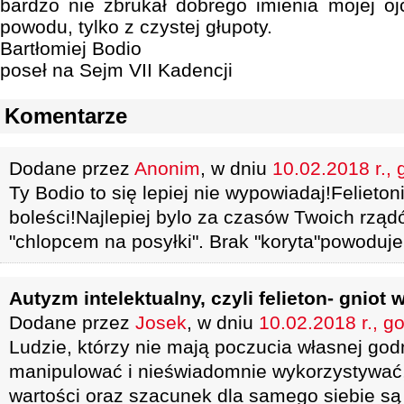
bardzo nie zbrukał dobrego imienia mojej o
powodu, tylko z czystej głupoty.
Bartłomiej Bodio
poseł na Sejm VII Kadencji
Komentarze
Dodane przez
Anonim
, w dniu
10.02.2018 r., 
Ty Bodio to się lepiej nie wypowiadaj!Felieton
boleści!Najlepiej bylo za czasów Twoich rząd
"chlopcem na posyłki". Brak "koryta"powoduj
Autyzm intelektualny, czyli felieton- gniot w
Dodane przez
Josek
, w dniu
10.02.2018 r., g
Ludzie, którzy nie mają poczucia własnej godn
manipulować i nieświadomnie wykorzystywać,
wartości oraz szacunek dla samego siebie s