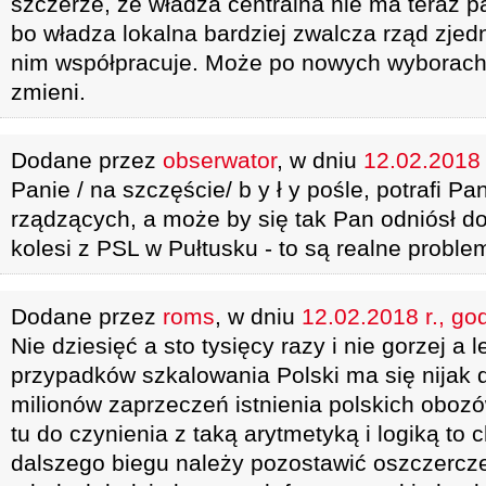
szczerze, że władza centralna nie ma teraz p
bo władza lokalna bardziej zwalcza rząd zjed
nim współpracuje. Może po nowych wyborach
zmieni.
Dodane przez
obserwator
, w dniu
12.02.2018 
Panie / na szczęście/ b y ł y pośle, potrafi P
rządzących, a może by się tak Pan odniósł d
kolesi z PSL w Pułtusku - to są realne probl
Dodane przez
roms
, w dniu
12.02.2018 r., go
Nie dziesięć a sto tysięcy razy i nie gorzej a l
przypadków szkalowania Polski ma się nijak d
milionów zaprzeczeń istnienia polskich oboz
tu do czynienia z taką arytmetyką i logiką t
dalszego biegu należy pozostawić oszczercze 