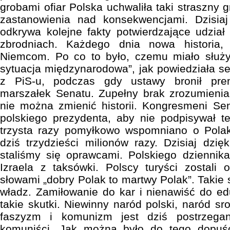
grobami ofiar Polska uchwaliła taki straszny g
zastanowienia nad konsekwencjami. Dzisiaj
odkrywa kolejne fakty potwierdzające udział
zbrodniach. Każdego dnia nowa historia
Niemcom. Po co to było, czemu miało służyć
sytuacja międzynarodowa”, jak powiedziała s
z PiS-u, podczas gdy ustawy bronił pre
marszałek Senatu. Zupełny brak zrozumienia
nie można zmienić historii. Kongresmeni Sen
polskiego prezydenta, aby nie podpisywał te
trzysta razy pomyłkowo wspomniano o Polak
dziś trzydzieści milionów razy. Dzisiaj dzię
staliśmy się oprawcami. Polskiego dziennik
Izraela z taksówki. Polscy turyści zostali
słowami „dobry Polak to martwy Polak”. Takie 
władz. Zamiłowanie do kar i nienawiść do edu
takie skutki. Niewinny naród polski, naród s
faszyzm i komunizm jest dziś postrzegan
komuniści. Jak można było do tego dopuśc