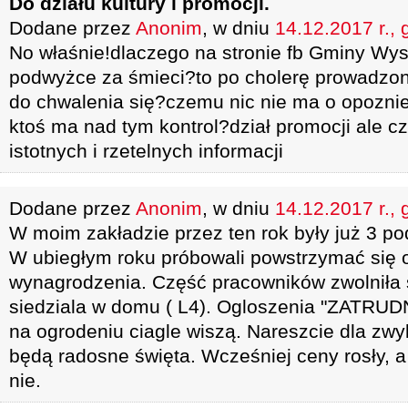
Do działu kultury i promocji.
Dodane przez
Anonim
, w dniu
14.12.2017 r., 
No właśnie!dlaczego na stronie fb Gminy Wys
podwyżce za śmieci?to po cholerę prowadzona
do chwalenia się?czemu nic nie ma o opoznie
ktoś ma nad tym kontrol?dział promocji ale c
istotnych i rzetelnych informacji
Dodane przez
Anonim
, w dniu
14.12.2017 r., 
W moim zakładzie przez ten rok były już 3 po
W ubiegłym roku próbowali powstrzymać się 
wynagrodzenia. Część pracowników zwolniła 
siedziala w domu ( L4). Ogloszenia "ZA
na ogrodeniu ciagle wiszą. Nareszcie dla zw
będą radosne święta. Wcześniej ceny rosły, 
nie.