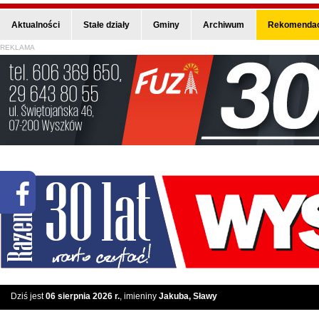
Aktualności
Stałe działy
Gminy
Archiwum
Rekomendac
REKLAMA
Dziś jest
06 sierpnia 2026 r.
, imieniny
Jakuba, Sławy