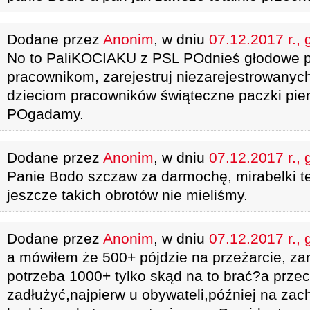
Dodane przez
Anonim
, w dniu
07.12.2017 r., 
No to PaliKOCIAKU z PSL POdnieś głodowe 
pracownikom, zarejestruj niezarejestrowanyc
dzieciom pracowników świąteczne paczki pie
POgadamy.
Dodane przez
Anonim
, w dniu
07.12.2017 r., 
Panie Bodo szczaw za darmochę, mirabelki te
jeszcze takich obrotów nie mieliśmy.
Dodane przez
Anonim
, w dniu
07.12.2017 r., 
a mówiłem że 500+ pójdzie na przeżarcie, zar
potrzeba 1000+ tylko skąd na to brać?a prze
zadłużyć,najpierw u obywateli,później na zac