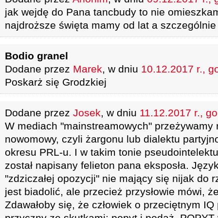
jak wejdę do Pana tancbudy to nie omieszka
najdroższe święta mamy od lat a szczególnie
Bodio granel
Dodane przez
Marek
, w dniu
10.12.2017 r., g
Poskarż się Grodzkiej
Dodane przez
Josek
, w dniu
11.12.2017 r., g
W mediach "mainstreamowych" przeżywamy r
nowomowy, czyli żargonu lub dialektu partyjn
okresu PRL-u. I w takim tonie pseudointelekt
został napisany felieton pana eksposła. Języ
"zdziczałej opozycji" nie mający się nijak do r
jest biadolić, ale przecież przysłowie mówi, ż
Zdawałoby się, że człowiek o przeciętnym IQ 
przyczny ze skutkami: popyt i podaż. POPYT