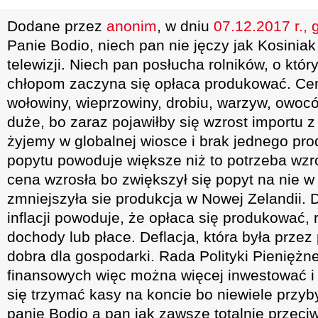
Dodane przez
anonim
, w dniu
07.12.2017 r., 
Panie Bodio, niech pan nie jęczy jak Kosinia
telewizji. Niech pan posłucha rolników, o któ
chłopom zaczyna się opłaca produkować. Cen
wołowiny, wieprzowiny, drobiu, warzyw, owocó
duże, bo zaraz pojawiłby się wzrost importu z
żyjemy w globalnej wiosce i brak jednego pro
popytu powoduje większe niż to potrzeba wzro
cena wzrosła bo zwiększył się popyt na nie w
zmniejszyła sie produkcja w Nowej Zelandii. 
inflacji powoduje, że opłaca się produkować, 
dochody lub płace. Deflacja, która była przez
dobra dla gospodarki. Rada Polityki Pieniężne
finansowych więc można więcej inwestować i s
się trzymać kasy na koncie bo niewiele przy
panie Bodio a pan jak zawsze totalnie przeciw