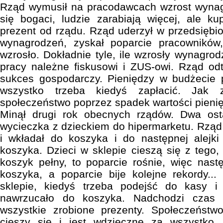
Rząd wymusił na pracodawcach wzrost wyna
się bogaci, ludzie zarabiają więcej, ale k
prezent od rządu. Rząd uderzył w przedsięb
wynagrodzeń, zyskał poparcie pracowników
wzrosło. Dokładnie tyle, ile wzrosły wynagrod
pracy należne fiskusowi i ZUS-owi. Rząd odt
sukces gospodarczy. Pieniędzy w budżecie p
wszystko trzeba kiedyś zapłacić. Jak 
społeczeństwo poprzez spadek wartości pienię
Minął drugi rok obecnych rządów. Dwa osta
wycieczka z dzieckiem do hipermarketu. Rząd 
i wkładał do koszyka i do następnej alejki
koszyka. Dzieci w sklepie cieszą się z tego
koszyk pełny, to poparcie rośnie, więc nastę
koszyka, a poparcie bije kolejne rekordy...
sklepie, kiedyś trzeba podejść do kasy i
nawrzucało do koszyka. Nadchodzi czas 
wszystkie zrobione prezenty. Społeczeństw
cieszy się i jest wdzięczne za wszystko,