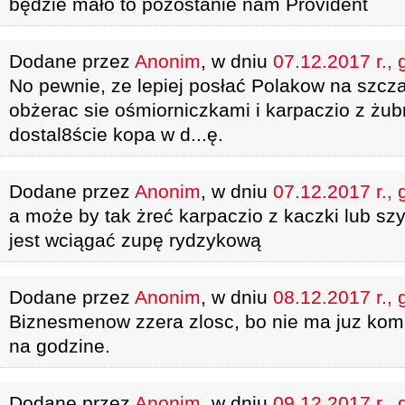
będzie mało to pozostanie nam Provident
Dodane przez
Anonim
, w dniu
07.12.2017 r., 
No pewnie, ze lepiej posłać Polakow na szcz
obżerac sie ośmiorniczkami i karpaczio z żub
dostal8ście kopa w d...ę.
Dodane przez
Anonim
, w dniu
07.12.2017 r., 
a może by tak żreć karpaczio z kaczki lub s
jest wciągać zupę rydzykową
Dodane przez
Anonim
, w dniu
08.12.2017 r., 
Biznesmenow zzera zlosc, bo nie ma juz komu 
na godzine.
Dodane przez
Anonim
, w dniu
09.12.2017 r., 