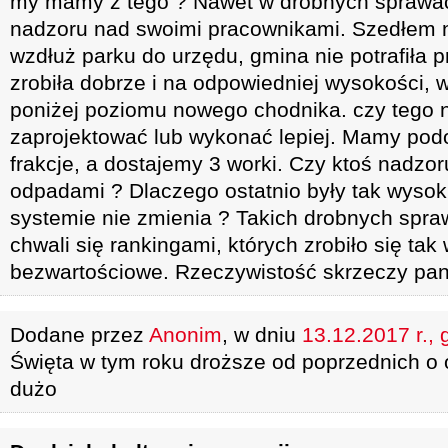
my mamy z tego ? Nawet w drobnych sprawach
nadzoru nad swoimi pracownikami. Szedłem
wzdłuż parku do urzędu, gmina nie potrafiła p
zrobiła dobrze i na odpowiedniej wysokości, w
poniżej poziomu nowego chodnika. czy tego n
zaprojektować lub wykonać lepiej. Mamy po
frakcje, a dostajemy 3 worki. Czy ktoś nadzo
odpadami ? Dlaczego ostatnio były tak wysoki
systemie nie zmienia ? Takich drobnych spraw 
chwali się rankingami, których zrobiło się tak 
bezwartościowe. Rzeczywistość skrzeczy pan
Dodane przez
Anonim
, w dniu
13.12.2017 r., 
Święta w tym roku droższe od poprzednich o
dużo