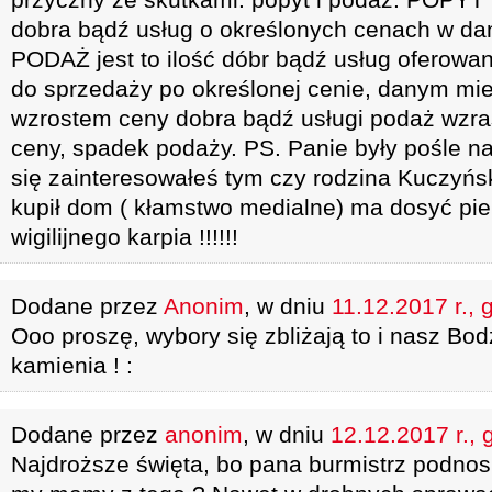
dobra bądź usług o określonych cenach w dan
PODAŻ jest to ilość dóbr bądź usług oferowa
do sprzedaży po określonej cenie, danym mie
wzrostem ceny dobra bądź usługi podaż wzra
ceny, spadek podaży. PS. Panie były pośle na
się zainteresowałeś tym czy rodzina Kuczyńsk
kupił dom ( kłamstwo medialne) ma dosyć pi
wigilijnego karpia !!!!!!
Dodane przez
Anonim
, w dniu
11.12.2017 r., 
Ooo proszę, wybory się zbliżają to i nasz Bod
kamienia ! :
Dodane przez
anonim
, w dniu
12.12.2017 r., 
Najdroższe święta, bo pana burmistrz podnosi 