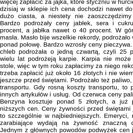
więcej zapłacić za jajka, które styczniu w hurc
dzisiaj w sklepie ich cena dochodzi nawet do
dużo ciasta, a niestety nie zaoszczędzimy 
Bardzo podrożały ceny jabłek, sera i cukr
procent, a jabłka nawet o 40 procent. W gó
masła. Masło bije wszelkie rekordy, podrożało 
ponad połowę. Bardzo wzrosły ceny pieczywa
chleb podrożała o jedną czwartą, czyli 25 
wielu lat podrożeją karpie. Karpia nie może
stole, więc w tym roku zapłacimy za niego re
trzeba zapłacić już około 16 złotych i nie wie
jeszcze przed świętami. Podrożało też paliwo, 
transportu. Gdy rosną koszty transportu, to 
innych artykułów i usług. Od czerwca ceny pal
Benzyna kosztuje ponad 5 złotych, a już 
niższych cen. Ceny żywności przed świętami
to szczególnie w najbiedniejszych. Emeryci, 
zarabiające wydają na żywność znaczną 
Jednym z głównych powodów podwyżek cen j