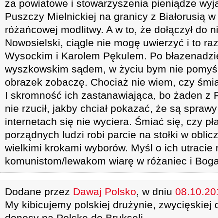
za powiatowe i stowarzyszenia pieniądze wy
Puszczy Mielnickiej na granicy z Białorusią w
różańcowej modlitwy. A w to, że dołączył do 
Nowosielski, ciągle nie mogę uwierzyć i to r
Wysockim i Karolem Pękulem. Po błazenadzi
wyszkowskim sądem, w życiu bym nie pomyśla
obrazek zobaczę. Chociaż nie wiem, czy śmiać
I skromność ich zastanawiająca, bo żaden z 
nie rzucił, jakby chciał pokazać, że są spraw
internetach się nie wyciera. Śmiać się, czy p
porządnych ludzi robi parcie na stołki w oblic
wielkimi krokami wyborów. Myśl o ich utracie
komunistom/lewakom wiarę w różaniec i Boga
Dodane przez
Dawaj Polsko
, w dniu
08.10.201
My kibicujemy polskiej drużynie, zwycięskiej 
donosy na Polskę do Brukseli.