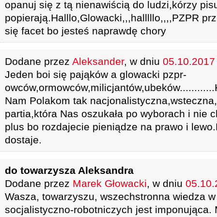
opanuj się z tą nienawiścią do ludzi,kórzy pis
popierają.Halllo,Glowacki,,,halllllo,,,,PZPR prz
się facet bo jesteś naprawdę chory
Dodane przez
Aleksander
, w dniu
05.10.2017 
Jeden boi się pająków a glowacki pzpr-
owców,ormowców,milicjantów,ubeków............K
Nam Polakom tak nacjonalistyczna,wsteczna
partia,która Nas oszukała po wyborach i nie c
plus bo rozdajecie pieniądze na prawo i lewo
dostaje.
do towarzysza Aleksandra
Dodane przez
Marek Głowacki
, w dniu
05.10.
Wasza, towarzyszu, wszechstronna wiedza w
socjalistyczno-robotniczych jest imponująca.