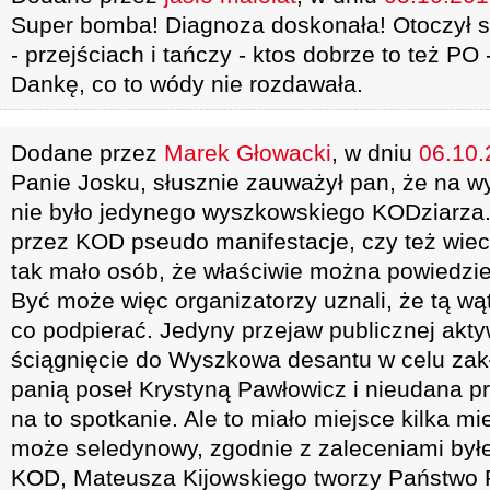
Super bomba! Diagnoza doskonała! Otoczył s
- przejściach i tańczy - ktos dobrze to też P
Dankę, co to wódy nie rozdawała.
Dodane przez
Marek Głowacki
, w dniu
06.10.
Panie Josku, słusznie zauważył pan, że na w
nie było jedynego wyszkowskiego KODziarza.
przez KOD pseudo manifestacje, czy też wie
tak mało osób, że właściwie można powiedzie
Być może więc organizatorzy uznali, że tą wą
co podpierać. Jedyny przejaw publicznej akt
ściągnięcie do Wyszkowa desantu w celu zak
panią poseł Krystyną Pawłowicz i nieudana pr
na to spotkanie. Ale to miało miejsce kilka mi
może seledynowy, zgodnie z zaleceniami by
KOD, Mateusza Kijowskiego tworzy Państwo