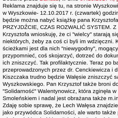
Reklama znajduje się tu, na stronie Wyszkowi
w Wyszkowie- 12.10.2017 r. (czwartek) godz
będzie można nabyć książkę pana Krzysztof
PRZYJDŹCIE, CZAS ROZWALIĆ SYSTEM. Z w
Krzysztofa wnioskuję, że ci "wielcy" starają s
niektórych, żeby za coś ci byli im wdzięczni
ścieżkami jest dla nich "niewygodny", mogący
przypomnieć, coś skojarzyć, dotrzeć do doku
ich zniszczyć. Tak profilaktycznie. Teraz po 
przeprowadzonych przez dr. Cenckiewicza i
Kiszczaka trudno będzie Wałęsie zniszczyć s
Wyszkowskiego. Pan Krzysztof także broni d
"Solidarność" Walentynowicz, która zginęła w 
Smoleńskiem i nadal jest obrażana także m.i
Zdaję sobie sprawę, że Lech Wałęsa znajdzie s
jako przywódca Solidarności, ale warto takż