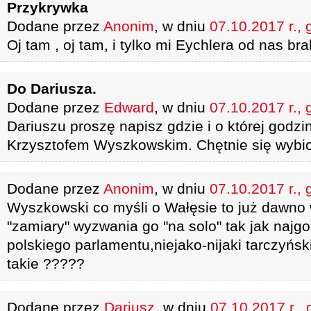
Przykrywka
Dodane przez
Anonim
, w dniu
07.10.2017 r., 
Oj tam , oj tam, i tylko mi Eychlera od nas bra
Do Dariusza.
Dodane przez
Edward
, w dniu
07.10.2017 r., 
Dariuszu proszę napisz gdzie i o której godzi
Krzysztofem Wyszkowskim. Chętnie się wybio
Dodane przez
Anonim
, w dniu
07.10.2017 r., 
Wyszkowski co myśli o Wałęsie to już dawno 
"zamiary" wyzwania go "na solo" tak jak najgo
polskiego parlamentu,niejako-nijaki tarczyńsk
takie ?????
Dodane przez
Dariusz
, w dniu
07.10.2017 r., 