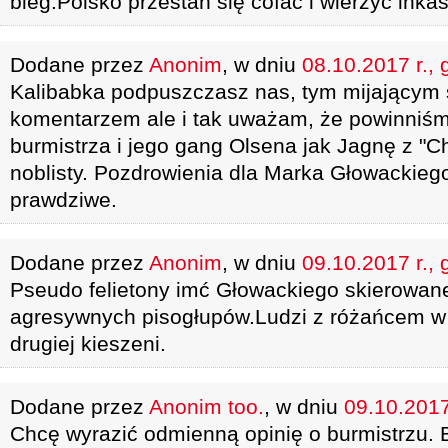
bieg.Polsko przestań się cofać i wierzyć ink
Dodane przez
Anonim
, w dniu
08.10.2017 r., 
Kalibabka podpuszczasz nas, tym mijającym 
komentarzem ale i tak uważam, że powinniś
burmistrza i jego gang Olsena jak Jagnę z "
noblisty. Pozdrowienia dla Marka Głowackiego
prawdziwe.
Dodane przez
Anonim
, w dniu
09.10.2017 r., 
Pseudo felietony imć Głowackiego skierowan
agresywnych pisogłupów.Ludzi z różańcem w 
drugiej kieszeni.
Dodane przez
Anonim too.
, w dniu
09.10.2017
Chcę wyrazić odmienną opinię o burmistrzu. B