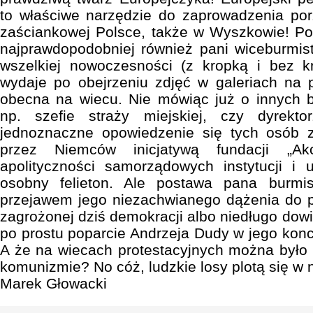
to właściwe narzędzie do zaprowadzenia por
zaściankowej Polsce, także w Wyszkowie! Po
najprawdopodobniej również pani wiceburmist
wszelkiej nowoczesności (z kropką i bez kr
wydaje po obejrzeniu zdjęć w galeriach na 
obecna na wiecu. Nie mówiąc już o innych
np. szefie straży miejskiej, czy dyrekt
jednoznaczne opowiedzenie się tych osób 
przez Niemców inicjatywą fundacji „Ak
apolityczności samorządowych instytucji i
osobny felieton. Ale postawa pana burmi
przejawem jego niezachwianego dążenia do p
zagrożonej dziś demokracji albo niedługo dow
po prostu poparcie Andrzeja Dudy w jego konc
A że na wiecach protestacyjnych można było s
komunizmie? No cóż, ludzkie losy plotą się w 
Marek Głowacki