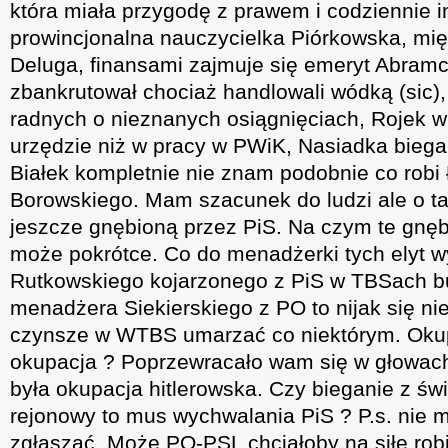
która miała przygodę z prawem i codziennie i
prowincjonalna nauczycielka Piórkowska, mięś
Deluga, finansami zajmuje się emeryt Abra
zbankrutował chociaż handlowali wódką (sic
radnych o nieznanych osiągnięciach, Rojek w
urzędzie niż w pracy w PWiK, Nasiadka biega 
Białek kompletnie nie znam podobnie co robi Ł
Borowskiego. Mam szacunek do ludzi ale o taką
jeszcze gnębioną przez PiS. Na czym te gnęb
może pokrótce. Co do menadżerki tych elyt w
Rutkowskiego kojarzonego z PiS w TBSach b
menadżera Siekierskiego z PO to nijak się ni
czynsze w WTBS umarzać co niektórym. Okup
okupacja ? Poprzewracało wam się w głowach 
była okupacja hitlerowska. Czy bieganie z ś
rejonowy to mus wychwalania PiS ? P.s. nie
zgłaszać. Może PO-PSL chciałoby na siłę robi