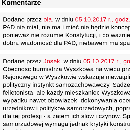
Komentarze
Dodane przez
ola
, w dniu
05.10.2017 r., godz
PAD nie miał, nie ma i mieć nie będzie konce
ponieważ nie rozumie Konstytucji, i co ważniej
dobra wiadomość dla PAD, niebawem ma spa
Dodane przez
Josek
, w dniu
05.10.2017 r., g
Obecnosc burmistrza Wyszkowa na wiecu pr
Rejonowego w Wyszkowie wskazuje niewatpliw
polityczny instynkt samozachowawczy. Sadze,
felietonista, ale kazdy mieszkaniec Wyszkow
wypadku nawet obowiazek, dokonywania oce
urzednikow i politykow samorzadowych, popr
dla tej profesji - a zatem ich slow i czynow. Sp
samorzadowej wymaga jednak krytyki konstruk