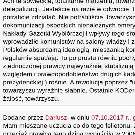
Ach te sowieckie, totalitarne marzenia, towa
delegalizacji. Jesteście na razie w odwrocie, 
potraficie zdziałać. Nie potrafiliście, towarz
dekomunizacji esbeckich nienależnych emerytu
Nakłady Gazetki Wybiórczej i wpływy tego śro
wprowadziło komunistów na salony władzy i z
Polsków absurdalną ideologią, mieszanką k
regularnie spadają. To po prostu równia poc
zjednoczonej prawicy najwyraźniej stabilizuj
względem i prawdopodobieństwo drugich kaden
prezydenckiej ) rośnie. A rewolucja poprzez "u
towarzyszu wyraźnie słabnie. Ostatnie KODers
żałość, towarzyszu.
Dodane przez
Dariusz
, w dniu
07.10.2017 r., 
Mam mieszane uczucia co do tego felietonu. Z
przecież prawica tego dżina wypuściła w 2006 