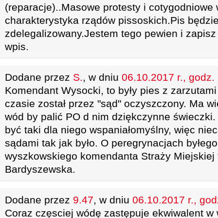
(reparacje)..Masowe protesty i cotygodniowe 
charakterystyka rządów pissoskich.Pis będzi
zdelegalizowany.Jestem tego pewien i zapisz
wpis.
Dodane przez
S.
, w dniu
06.10.2017 r., godz.
Komendant Wysocki, to były pies z zarzutami
czasie został przez "sąd" oczyszczony. Ma w
wód by palić PO d nim dziękczynne świeczki.
być taki dla niego wspaniałomyślny, więc niec
sądami tak jak było. O peregrynacjach byłego 
wyszkowskiego komendanta Straży Miejskiej t
Bardyszewska.
Dodane przez
9.47
, w dniu
06.10.2017 r., god
Coraz częsciej wódę zastępuje ekwiwalent w 