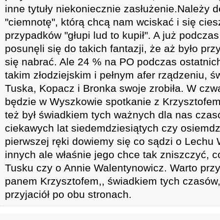
inne tytuły niekoniecznie zasłużenie.Należy
"ciemnotę", którą chcą nam wciskać i się cie
przypadków "głupi lud to kupił". A już podczas
posunęli się do takich fantazji, że aż było przy
się nabrać. Ale 24 % na PO podczas ostatni
takim złodziejskim i pełnym afer rządzeniu, 
Tuska, Kopacz i Bronka swoje zrobiła. W czwa
będzie w Wyszkowie spotkanie z Krzysztofe
też był świadkiem tych ważnych dla nas czas
ciekawych lat siedemdziesiątych czy osiemdz
pierwszej ręki dowiemy się co sądzi o Lechu 
innych ale właśnie jego chce tak zniszczyć, c
Tusku czy o Annie Walentynowicz. Warto przy
panem Krzysztofem,, świadkiem tych czasów, 
przyjaciół po obu stronach.