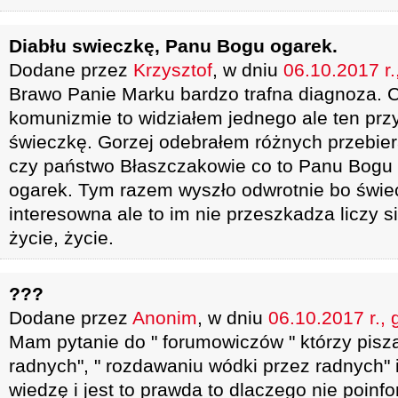
Diabłu swieczkę, Panu Bogu ogarek.
Dodane przez
Krzysztof
, w dniu
06.10.2017 r.
Brawo Panie Marku bardzo trafna diagnoza. C
komunizmie to widziałem jednego ale ten prz
świeczkę. Gorzej odebrałem różnych przebie
czy państwo Błaszczakowie co to Panu Bogu 
ogarek. Tym razem wyszło odwrotnie bo świec
interesowna ale to im nie przeszkadza liczy s
życie, życie.
???
Dodane przez
Anonim
, w dniu
06.10.2017 r., 
Mam pytanie do " forumowiczów " którzy pisz
radnych", " rozdawaniu wódki przez radnych" i
wiedzę i jest to prawda to dlaczego nie poinf