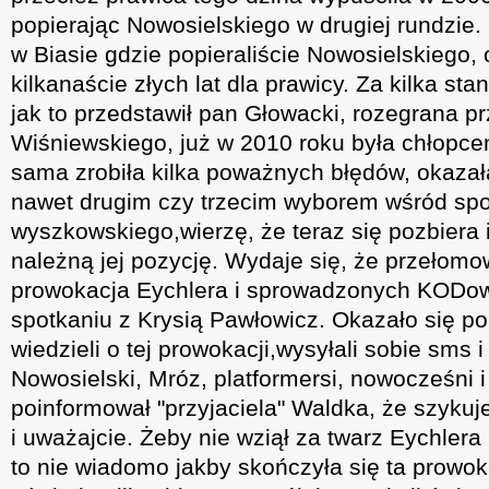
popierając Nowosielskiego w drugiej rundzie.
w Biasie gdzie popieraliście Nowosielskiego,
kilkanaście złych lat dla prawicy. Za kilka st
jak to przedstawił pan Głowacki, rozegrana p
Wiśniewskiego, już w 2010 roku była chłopcem
sama zrobiła kilka poważnych błędów, okazała 
nawet drugim czy trzecim wyborem wśród sp
wyszkowskiego,wierzę, że teraz się pozbiera 
należną jej pozycję. Wydaje się, że przełomo
prowokacja Eychlera i sprowadzonych KODo
spotkaniu z Krysią Pawłowicz. Okazało się po
wiedzieli o tej prowokacji,wysyłali sobie sms 
Nowosielski, Mróz, platformersi, nowocześni i 
poinformował "przyjaciela" Waldka, że szykuj
i uważajcie. Żeby nie wziął za twarz Eychlera
to nie wiadomo jakby skończyła się ta prowo