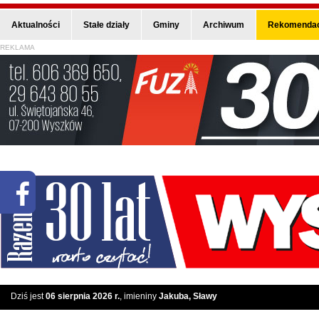
Aktualności
Stałe działy
Gminy
Archiwum
Rekomendac
REKLAMA
Dziś jest
06 sierpnia 2026 r.
, imieniny
Jakuba, Sławy