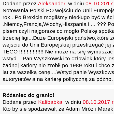
Dodane przez
Aleksander
, w dniu
08.10.2017 
Notowania Polski PO wejściu do Unii Europejsk
rok...Po Brexicie mogliśmy niedługo być w śc
.Niemcy,Francja,Włochy,Hiszpania i ... ??? Po
pisem,czyli najgorsze co mogło Polskę spotk
trzeciej ligi...Duże Europejski państwo,które 
wejściu do Unii Europejskiej przestrzegać jej
TEGO !!!!!!!!!!!!!!!! Nie może na siłę wymusza
wstyd... Pan Wyszkowski to człowiek,który je
żadnej kariery nie zrobił po 1989 roku i chce
lat za wszelką cenę....Wstyd panie Wyszkow
autorytetów a na karierę polityczną za późno.
Różaniec do granic!
Dodane przez
Kalibabka
, w dniu
08.10.2017 r
Kto by sie spodziewał, że Adam Mróz i Marek 