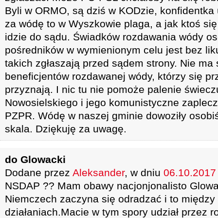
Byli w ORMO, są dziś w KODzie, konfidentka 
za wódę to w Wyszkowie plaga, a jak ktoś się
idzie do sądu. Świadków rozdawania wódy oso
pośredników w wymienionym celu jest bez lik
takich zgłaszają przed sądem strony. Nie ma s
beneficjentów rozdawanej wódy, którzy się p
przyznają. I nic tu nie pomoże palenie świec
Nowosielskiego i jego komunistyczne zaplecz
PZPR. Wódę w naszej gminie dowoziły osobi
skala. Dziękuję za uwagę.
do Glowacki
Dodane przez
Aleksander
, w dniu
06.10.2017 
NSDAP ?? Mam obawy nacjonjonalisto Glowa
Niemczech zaczyna się odradzać i to między
działaniach.Macie w tym spory udział przez 