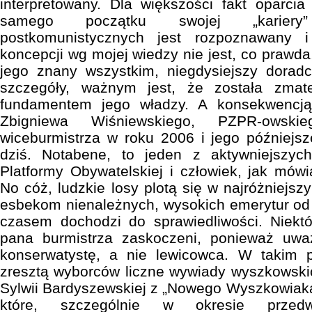
interpretowany. Dla większości fakt oparci
samego początku swojej „kariery
postkomunistycznych jest rozpoznawany i
koncepcji wg mojej wiedzy nie jest, co prawda
jego znany wszystkim, niegdysiejszy dora
szczegóły, ważnym jest, że została zmate
fundamentem jego władzy. A konsekwencją 
Zbigniewa Wiśniewskiego, PZPR-owski
wiceburmistrza w roku 2006 i jego późniejsze
dziś. Notabene, to jeden z aktywniejszych
Platformy Obywatelskiej i człowiek, jak mówi
No cóż, ludzkie losy plotą się w najróżniejs
esbekom nienależnych, wysokich emerytur od
czasem dochodzi do sprawiedliwości. Niektó
pana burmistrza zaskoczeni, ponieważ uwa
konserwatystę, a nie lewicowca. W takim 
zresztą wyborców liczne wywiady wyszkowskic
Sylwii Bardyszewskiej z „Nowego Wyszkowiak
które, szczególnie w okresie przedw