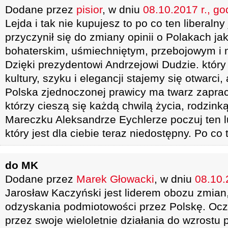
Dodane przez
pisior
, w dniu
08.10.2017 r., go
Lejda i tak nie kupujesz to po co ten liberaln
przyczynił się do zmiany opinii o Polakach jako
bohaterskim, uśmiechniętym, przebojowym i 
Dzięki prezydentowi Andrzejowi Dudzie. który 
kultury, szyku i elegancji stajemy się otwarci,
Polska zjednoczonej prawicy ma twarz zapr
którzy cieszą się każdą chwilą życia, rodzink
Mareczku Aleksandrze Eychlerze poczuj ten l
który jest dla ciebie teraz niedostępny. Po co 
do MK
Dodane przez
Marek Głowacki
, w dniu
08.10.
Jarosław Kaczyński jest liderem obozu zmian,
odzyskania podmiotowości przez Polskę. Oczy
przez swoje wieloletnie działania do wzrostu