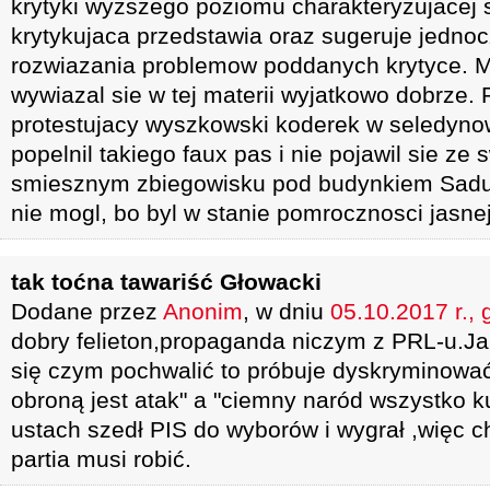
krytyki wyzszego poziomu charakteryzujacej 
krytykujaca przedstawia oraz sugeruje jedno
rozwiazania problemow poddanych krytyce. Mys
wywiazal sie w tej materii wyjatkowo dobrze
protestujacy wyszkowski koderek w seledyno
popelnil takiego faux pas i nie pojawil sie ze
smiesznym zbiegowisku pod budynkiem Sadu !
nie mogl, bo byl w stanie pomrocznosci jasne
tak toćna tawariść Głowacki
Dodane przez
Anonim
, w dniu
05.10.2017 r., 
dobry felieton,propaganda niczym z PRL-u.J
się czym pochwalić to próbuje dyskryminować
obroną jest atak" a "ciemny naród wszystko k
ustach szedł PIS do wyborów i wygrał ,więc 
partia musi robić.