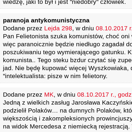
wiedzę, jaki to był i jest "niedobry" człowiek.
paranoja antykomunistyczna
Dodane przez
Lejda 298
, w dniu
08.10.2017 r
Pan Felietonista szuka komunistów, choć oni 
więc paranoicznie będzie niedługo zagadał d
poszukiwaniu tego wymierającego gatunku. Kt
komunista.. Tego steku bzdur czytać się zupe
jad. Nie będę kupować więcej Wyszkowiaka, 
"intelektualista: pisze w nim felietony.
Dodane przez
MK
, w dniu
08.10.2017 r., godz
Jedną z wielkich zasług Jarosława Kaczyńskie
podzielił Polaków… na dumnych Polaków, którz
większością i zakompleksionych prowincjuszy
na widok Mercedesa z niemiecką rejestracją. 