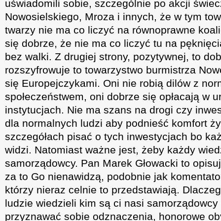
uświadomili sobie, szczególnie po akcji świe
Nowosielskiego, Mroza i innych, że w tym tow
twarzy nie ma co liczyć na równoprawne koal
się dobrze, że nie ma co liczyć tu na pęknięc
bez walki. Z drugiej strony, pozytywnej, to d
rozszyfrowuje to towarzystwo burmistrza Nowo
się Europejczykami. Oni nie robią dilów z no
społeczeństwem, oni dobrze się opłacają w u
instytucjach. Nie ma szans na drogi czy inwe
dla normalnych ludzi aby podnieść komfort ży
szczegółach pisać o tych inwestycjach bo każ
widzi. Natomiast ważne jest, żeby każdy wiedz
samorządowcy. Pan Marek Głowacki to opisuje
za to Go nienawidzą, podobnie jak komentat
którzy nieraz celnie to przedstawiają. Dlacze
ludzie wiedzieli kim są ci nasi samorządowcy 
przyznawać sobie odznaczenia, honorowe oby