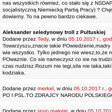
nas wszystkich również, co stało się z NSDA
socjalistyczną Niemiecką Partią Pracy) ? Chę
dowiemy. To na pewno bardzo ciekawe.
Aleksander seledynowy troll z Pultuskiej
Dodane przez
Tedy
, w dniu
05.10.2017 r., god
Towarzyszu,znacie takie POwiedzenie,madry c
wie wszystko. Tylko jednego nie wiesz,to,ze ni
POwaznie. Co sie nameczysz co sie na trudzi
czas nudzisz.Rozum nie tegi,sila nie taka,ta
kodziaka.
Dodane przez
merkel
, w dniu
05.10.2017 r., 
PO I PSL.TO ZDRAJCY NARODU POLSKIEG
Dodane przez
jasio małolat
, w dniu
05.10.2017