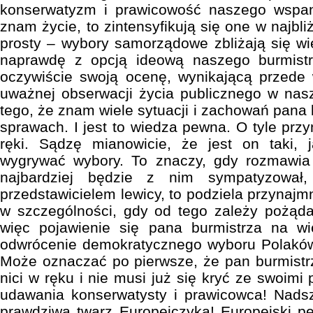
konserwatyzm i prawicowość naszego wspani
znam życie, to zintensyfikują się one w najbl
prosty – wybory samorządowe zbliżają się wie
naprawdę z opcją ideową naszego burmis
oczywiście swoją ocenę, wynikającą przede w
uważnej obserwacji życia publicznego w nas
tego, że znam wiele sytuacji i zachowań pana
sprawach. I jest to wiedza pewna. O tyle przyn
ręki. Sądzę mianowicie, że jest on taki, 
wygrywać wybory. To znaczy, gdy rozmawia 
najbardziej będzie z nim sympatyzował
przedstawicielem lewicy, to podziela przynajm
w szczególności, gdy od tego zależy pożąda
więc pojawienie się pana burmistrza na wi
odwrócenie demokratycznego wyboru Polakó
Może oznaczać po pierwsze, że pan burmistr
nici w ręku i nie musi już się kryć ze swoimi
udawania konserwatysty i prawicowca! Nads
prawdziwą twarz Europejczyka! Europejski pej