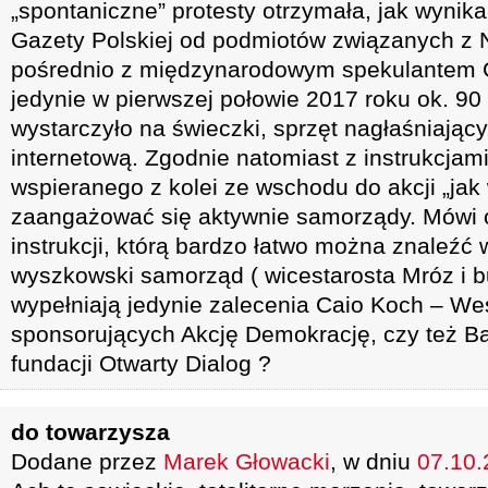
„spontaniczne” protesty otrzymała, jak wynika
Gazety Polskiej od podmiotów związanych z 
pośrednio z międzynarodowym spekulantem
jedynie w pierwszej połowie 2017 roku ok. 90
wystarczyło na świeczki, sprzęt nagłaśniając
internetową. Zgodnie natomiast z instrukcjam
wspieranego z kolei ze wschodu do akcji „jak
zaangażować się aktywnie samorządy. Mówi 
instrukcji, którą bardzo łatwo można znaleźć w
wyszkowski samorząd ( wicestarosta Mróz i b
wypełniają jedynie zalecenia Caio Koch – We
sponsorujących Akcję Demokrację, czy też B
fundacji Otwarty Dialog ?
do towarzysza
Dodane przez
Marek Głowacki
, w dniu
07.10.