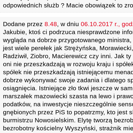
odpowiednich służb ? Macie obowiązek to zro
Dodane przez
8.48
, w dniu
06.10.2017 r., god
Jakubie, ktoś ci podrzuca niesprawdzone inf
wygląda na dobrze przygotowanego ministra,
jest wiele perełek jak Strężyńska, Morawiecki
Radziwił, Ziobro, Macierewicz czy inni. Jak t
oni nie przeszkadzają w rozwoju kraju i spół
spółek nie przeszkadzają istniejącemu mena
dobrze wykonywać swoje zadania i dlatego s
osiągnięcia. Istniejące zło tkwi jeszcze w sa
marszałek mazowiecki szasta na lewo i praw
podatków, na inwestycje nieszczególnie sens
gnębionych przez PiS to popatrzmy, kto jest 
burmistrzu Nowosielskim. Elytę tworzą bezrob
bezrobotny kościelny Wyszyński, strażnik mie