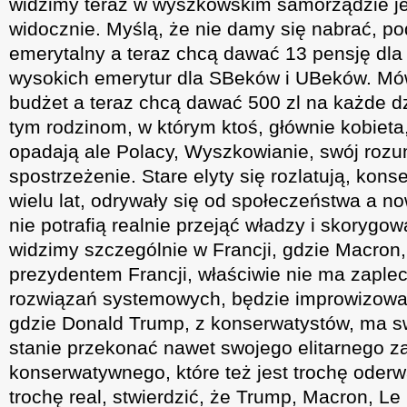
widzimy teraz w wyszkowskim samorządzie je
widocznie. Myślą, że nie damy się nabrać, po
emerytalny a teraz chcą dawać 13 pensję dla
wysokich emerytur dla SBeków i UBeków. Mówi
budżet a teraz chcą dawać 500 zl na każde dz
tym rodzinom, w którym ktoś, głównie kobieta
opadają ale Polacy, Wyszkowianie, swój roz
spostrzeżenie. Stare elyty się rozlatują, kons
wielu lat, odrywały się od społeczeństwa a no
nie potrafią realnie przejąć władzy i skorygow
widzimy szczególnie w Francji, gdzie Macron,
prezydentem Francji, właściwie nie ma zaplec
rozwiązań systemowych, będzie improwizowa
gdzie Donald Trump, z konserwatystów, ma swo
stanie przekonać nawet swojego elitarnego z
konserwatywnego, które też jest trochę oder
trochę real, stwierdzić, że Trump, Macron, L