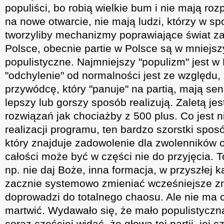
populiści, bo robią wielkie bum i nie mają roz
na nowe otwarcie, nie mają ludzi, którzy w s
tworzyliby mechanizmy poprawiające świat z
Polsce, obecnie partie w Polsce są w mniejs
populistyczne. Najmniejszy "populizm" jest w
"odchylenie" od normalności jest ze względu,
przywódcę, który "panuje" na partią, mają se
lepszy lub gorszy sposób realizują. Zaletą jes
rozwiązań jak chociażby z 500 plus. Co jest 
realizacji programu, ten bardzo szorstki sposó
który znajduje zadowolenie dla zwolenników o
całości może być w części nie do przyjęcia.
np. nie daj Boże, inna formacja, w przyszłej 
zacznie systemowo zmieniać wcześniejsze z
doprowadzi do totalnego chaosu. Ale nie ma c
martwić. Wydawało się, że mało populistyczna
coraz częściej widać, że głowa tej partii, jej c