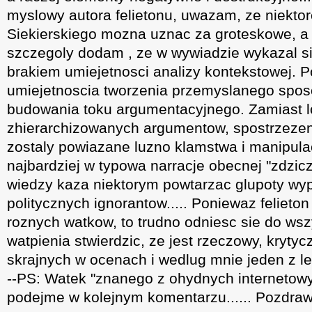
myslowy autora felietonu, uwazam, ze niekto
Siekierskiego mozna uznac za groteskowe, a
szczegoly dodam , ze w wywiadzie wykazal s
brakiem umiejetnosci analizy kontekstowej. P
umiejetnoscia tworzenia przemyslanego spos
budowania toku argumentacyjnego. Zamiast l
zhierarchizowanych argumentow, spostrzezen
zostaly powiazane luzno klamstwa i manipulac
najbardziej w typowa narracje obecnej "zdzicza
wiedzy kaza niektorym powtarzac glupoty wy
politycznych ignorantow..... Poniewaz felieto
roznych watkow, to trudno odniesc sie do wszy
watpienia stwierdzic, ze jest rzeczowy, kryty
skrajnych w ocenach i wedlug mnie jeden z lep
--PS: Watek "znanego z ohydnych internetow
podejme w kolejnym komentarzu...... Pozdrawi