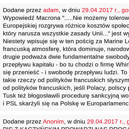
Dodane przez
adam
, w dniu
29.04.2017 r., g
Wypowiedź Macrona ".....Nie możemy tolerować
Europejskiej rozgrywa różnice kosztów społec
który narusza wszystkie zasady Unii..." jest 
Niestety wpisuje się w ten pościg za Marine Le
francuską atmosferę, która dominuje, narod
drugie podważa dwie fundamentalne swobody
przepływu kapitału - bo tu chodzi o firmę Whir
się przenieść - i swobodę przepływu ludzi. To 
takie rzeczy od polityków francuskich słysz
od polityków francuskich, jeśli Polacy, polscy 
Tusk też błogosławili procedurę sankcyjną wo
i PSL skarżyli się na Polskę w Europarlamenc
Dodane przez
Anonim
, w dniu
29.04.2017 r., 