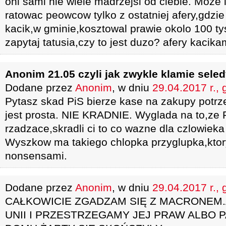
oni sami nie wiele madrzejsi od ciebie. Moze l
ratowac peowcow tylko z ostatniej afery,gdz
kacik,w gminie,kosztowal prawie okolo 100 ty
zapytaj tatusia,czy to jest duzo? afery kacikam
Anonim 21.05 czyli jak zwykle klamie seled
Dodane przez
Anonim
, w dniu
29.04.2017 r., 
Pytasz skad PiS bierze kase na zakupy potr
jest prosta. NIE KRADNIE. Wyglada na to,ze 
rzadzace,skradli ci to co wazne dla czlowie
Wyszkow ma takiego chlopka przyglupka,kto
nonsensami.
Dodane przez
Anonim
, w dniu
29.04.2017 r., 
CAŁKOWICIE ZGADZAM SIĘ Z MACRONEM.
UNII I PRZESTRZEGAMY JEJ PRAW ALBO P