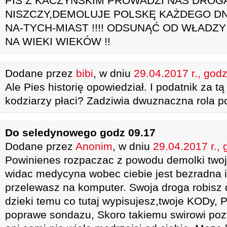
PIS Z KACZYŃSKIM PROWADZI NAS DROGĄ
NISZCZY,DEMOLUJE POLSKĘ KAŻDEGO DN
NA-TYCH-MIAST !!!! ODSUNĄĆ OD WŁADZ
NA WIEKI WIEKÓW !!
Dodane przez
bibi
, w dniu
29.04.2017 r., godz
Ale Pies historię opowiedział. I podatnik za t
kodziarzy płaci? Zadziwia dwuznaczna rola pol
Do seledynowego godz 09.17
Dodane przez
Anonim
, w dniu
29.04.2017 r., 
Powinienes rozpaczac z powodu demolki twoj
widac medycyna wobec ciebie jest bezradna i
przelewasz na komputer. Swoja droga robisz 
dzieki temu co tutaj wypisujesz,twoje KODy, 
poprawe sondazu, Skoro takiemu swirowi pozw