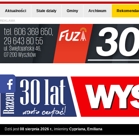
Aktualności
Stałe działy
Gminy
Archiwum
Rekomendac
REKLAMA
Dziś jest
08 sierpnia 2026 r.
, imieniny
Cypriana, Emiliana