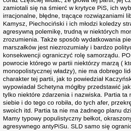
zamiotali się na śmierć w krytyce PiS, ich wy
irracjonalne, błędne, trącące rozwiązaniami li
Kamysz, Piechociński i ich młodzi koledzy stra
agresywną polemikę, trudną w niektórych m
zrozumienia. Także sposób wydatkowania pie
marszałków jest niezrozumiały i bardzo polit
konsekwencji ograniczyć rolę samorządu. PO,
powrocie którego w partii niektórzy marzą ( 
monopolistycznej władzy), nie ma dobrego lid
charakter tej partii, jak to powiedział Kaczyńsk
wypowiadał Schetyna mógłby przedstawić jak
tylko niektóre zdarzenia i nazwiska. Partia t
siebie i do tego co robiła, do tych afer, przek
swoich itd. Partia ta nie ma żadnego planu dz
Mamy typowy populistyczny bełkot, okraszo
agresywnego antyPiSu. SLD samo się ograni