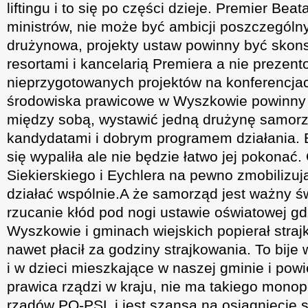
liftingu i to się po części dzieje. Premier Bea
ministrów, nie może być ambicji poszczególn
drużynowa, projekty ustaw powinny być skon
resortami i kancelarią Premiera a nie prezen
nieprzygotowanych projektów na konferencja
środowiska prawicowe w Wyszkowie powinny
między sobą, wystawić jedną drużynę samor
kandydatami i dobrym programem działania. 
się wypaliła ale nie będzie łatwo jej pokonać
Siekierskiego i Eychlera na pewno zmobilizuj
działać wspólnie.A że samorząd jest ważny ś
rzucanie kłód pod nogi ustawie oświatowej g
Wyszkowie i gminach wiejskich popierał straj
nawet płacił za godziny strajkowania. To bije
i w dzieci mieszkające w naszej gminie i pow
prawica rządzi w kraju, nie ma takiego mono
rządów PO-PSL i jest szansa na osiągnięcie