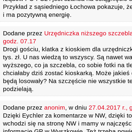
Przykład z sąsiedniego Łochowa pokazuje, że 
i ma pozytywną energię.
Dodane przez
Urzędniczka niższego szczebl
godz. 07.17
Drogi gościu, klatka z kioskiem dla urzędnic
tys. zł. U nas wiedzą to wszyscy. Są nawet w
wyższego, co ja szczebla, co sobie fotki na tl
chciałaby dziś zostać kioskarką. Może jakieś
będą losowały? Na szczęście nie wszystkie t
podzielają.
Dodane przez
anonim
, w dniu
27.04.2017 r., 
Dzięki Eychler za komentarze w NW, dzięki to
wchodzi się na stronę NW i mamy w najczęśc
informacje GP w Wyszkowie. Też trzeba powi