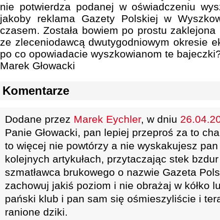
nie potwierdza podanej w oświadczeniu wysz
jakoby reklama Gazety Polskiej w Wyszkow
czasem. Została bowiem po prostu zaklejona
ze zleceniodawcą dwutygodniowym okresie ek
po co opowiadacie wyszkowianom te bajeczki
Marek Głowacki
Komentarze
Dodane przez
Marek Eychler
, w dniu
26.04.20
Panie Głowacki, pan lepiej przeproś za to cha
to więcej nie powtórzy a nie wyskakujesz pa
kolejnych artykułach, przytaczając stek bzdu
szmatławca brukowego o nazwie Gazeta Polsk
zachowuj jakiś poziom i nie obrażaj w kółko lu
pański klub i pan sam się ośmieszyliście i ter
ranione dziki.