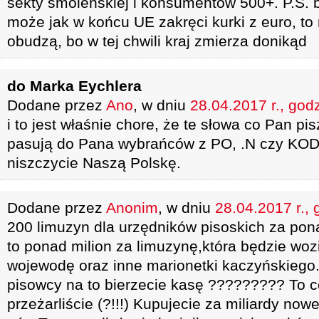
sekty smoleńskiej i konsumentów 500+. P.S. 
może jak w końcu UE zakręci kurki z euro, to 
obudzą, bo w tej chwili kraj zmierza donikąd
do Marka Eychlera
Dodane przez
Ano
, w dniu
28.04.2017 r., god
i to jest właśnie chore, że te słowa co Pan pis
pasują do Pana wybrańców z PO, .N czy KODu.
niszczycie Naszą Polskę.
Dodane przez
Anonim
, w dniu
28.04.2017 r., 
200 limuzyn dla urzędników pisoskich za pon
to ponad milion za limuzynę,która będzie wozi
wojewodę oraz inne marionetki kaczyńskiego..
pisowcy na to bierzecie kasę ????????? To co
przeżarliście (?!!!) Kupujecie za miliardy now