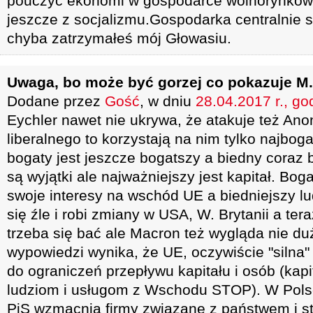
pouczyć ekonomi w gospodarce wolnorynkowej
jeszcze z socjalizmu.Gospodarka centralnie s
chyba zatrzymałeś mój Głowasiu.
Uwaga, bo może być gorzej co pokazuje M.
Dodane przez
Gość
, w dniu
28.04.2017 r., go
Eychler nawet nie ukrywa, że atakuje też A
liberalnego to korzystają na nim tylko najbog
bogaty jest jeszcze bogatszy a biedny coraz 
są wyjątki ale najważniejszy jest kapitał. Bog
swoje interesy na wschód UE a biedniejszy l
się źle i robi zmiany w USA, W. Brytanii a ter
trzeba się bać ale Macron też wygląda nie duż
wypowiedzi wynika, że UE, oczywiście "silna"
do ograniczeń przepływu kapitału i osób (kap
ludziom i usługom z Wschodu STOP). W Polsc
PiS wzmacnia firmy związane z państwem i st