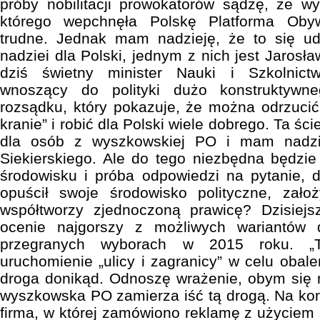
próby nobilitacji prowokatorów sądzę, że w
którego wepchnęła Polskę Platforma Oby
trudne. Jednak mam nadzieję, że to się u
nadziei dla Polski, jednym z nich jest Jarosła
dziś świetny minister Nauki i Szkolnic
wnoszący do polityki dużo konstruktywn
rozsądku, który pokazuje, że można odrzucić 
kranie” i robić dla Polski wiele dobrego. Ta śc
dla osób z wyszkowskiej PO i mam nadzi
Siekierskiego. Ale do tego niezbędna będzie 
środowisku i próba odpowiedzi na pytanie, 
opuścił swoje środowisko polityczne, założ
współtworzy zjednoczoną prawicę? Dzisiej
ocenie najgorszy z możliwych wariantów d
przegranych wyborach w 2015 roku. „To
uruchomienie „ulicy i zagranicy” w celu obale
droga donikąd. Odnoszę wrażenie, obym się my
wyszkowska PO zamierza iść tą drogą. Na kon
firma, w której zamówiono reklamę z użyciem 