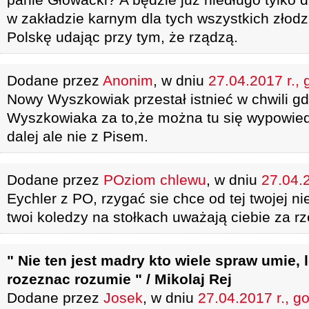
w zakładzie karnym dla tych wszystkich złodzi
Polskę udając przy tym, że rządzą.
Dodane przez
Anonim
, w dniu
27.04.2017 r., 
Nowy Wyszkowiak przestał istnieć w chwili gd
Wyszkowiaka za to,że można tu się wypowiedz
dalej ale nie z Pisem.
Dodane przez
POziom chlewu
, w dniu
27.04.2
Eychler z PO, rzygać sie chce od tej twojej ni
twoi koledzy na stołkach uważają ciebie za r
" Nie ten jest madry kto wiele spraw umie, 
rozeznac rozumie " / Mikolaj Rej
Dodane przez
Josek
, w dniu
27.04.2017 r., g