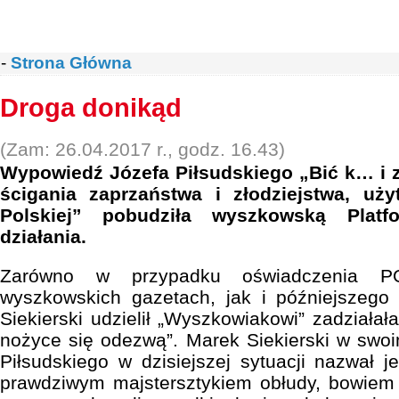
-
Strona Główna
Droga donikąd
(Zam: 26.04.2017 r., godz. 16.43)
Wypowiedź Józefa Piłsudskiego „Bić k… i z
ścigania zaprzaństwa i złodziejstwa, uż
Polskiej” pobudziła wyszkowską Plat
działania.
Zarówno w przypadku oświadczenia P
wyszkowskich gazetach, jak i późniejszego
Siekierski udzielił „Wyszkowiakowi” zadziałał
nożyce się odezwą”. Marek Siekierski w swo
Piłsudskiego w dzisiejszej sytuacji nazwał j
prawdziwym majstersztykiem obłudy, bowiem 