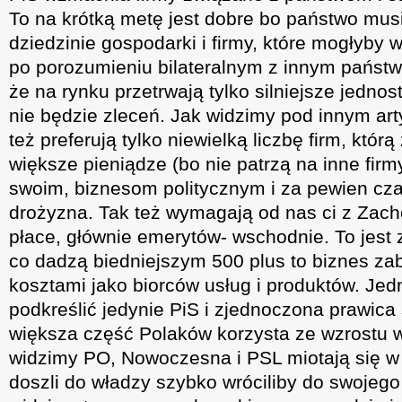
To na krótką metę jest dobre bo państwo mus
dziedzinie gospodarki i firmy, które mogłyby 
po porozumieniu bilateralnym z innym państw
że na rynku przetrwają tylko silniejsze jedno
nie będzie zleceń. Jak widzimy pod innym ar
też preferują tylko niewielką liczbę firm, którą
większe pieniądze (bo nie patrzą na inne firm
swoim, biznesom politycznym i za pewien cz
drożyzna. Tak też wymagają od nas ci z Zach
płace, głównie emerytów- wschodnie. To jest 
co dadzą biedniejszym 500 plus to biznes za
kosztami jako biorców usług i produktów. Jed
podkreślić jedynie PiS i zjednoczona prawic
większa część Polaków korzysta ze wzrostu 
widzimy PO, Nowoczesna i PSL miotają się w 
doszli do władzy szybko wróciliby do swojego 