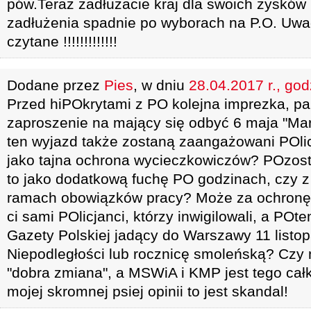
pów.Teraz zadłużacie kraj dla swoich zysków 
zadłużenia spadnie po wyborach na P.O. Uwaga
czytane !!!!!!!!!!!!!
Dodane przez
Pies
, w dniu
28.04.2017 r., god
Przed hiPOkrytami z PO kolejna imprezka, pal
zaproszenie na mający się odbyć 6 maja "Ma
ten wyjazd także zostaną zaangażowani POli
jako tajna ochrona wycieczkowiczów? POzosta
to jako dodatkową fuchę PO godzinach, czy 
ramach obowiązków pracy? Może za ochronę p
ci sami POlicjanci, którzy inwigilowali, a POte
Gazety Polskiej jadący do Warszawy 11 listo
Niepodległości lub rocznicę smoleńską? Czy
"dobra zmiana", a MSWiA i KMP jest tego ca
mojej skromnej psiej opinii to jest skandal!