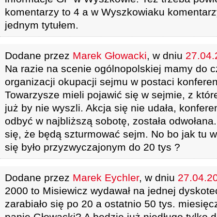
komentarzy to 4 a w Wyszkowiaku komentarz
jednym tytułem.
Dodane przez
Marek Głowacki
, w dniu
27.04.
Na razie na scenie ogólnopolskiej mamy do c
organizacji okupacji sejmu w postaci konfere
Towarzysze mieli pojawić się w sejmie, z któ
już by nie wyszli. Akcja się nie udała, konfere
odbyć w najbliższą sobotę, została odwołana
się, że będą szturmować sejm. No bo jak tu w
się było przyzwyczajonym do 20 tys ?
Dodane przez
Marek Eychler
, w dniu
27.04.20
2000 to Misiewicz wydawał na jednej dyskotec
zarabiało się po 20 a ostatnio 50 tys. miesięc
panie Głowacki? A będzie już niedługo tylko 