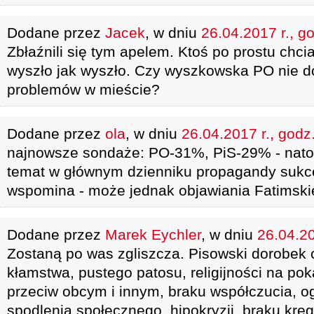
Dodane przez
Jacek
, w dniu
26.04.2017 r., g
Zbłaźnili się tym apelem. Ktoś po prostu chciał
wyszło jak wyszło. Czy wyszkowska PO nie d
problemów w mieście?
Dodane przez
ola
, w dniu
26.04.2017 r., godz
najnowsze sondaże: PO-31%, PiS-29% - nato
temat w głównym dzienniku propagandy sukce
wspomina - może jednak objawiania Fatimski
Dodane przez
Marek Eychler
, w dniu
26.04.20
Zostaną po was zgliszcza. Pisowski dorobek
kłamstwa, pustego patosu, religijności na pok
przeciw obcym i innym, braku współczucia, o
spodlenia społecznego, hipokryzji, braku krę