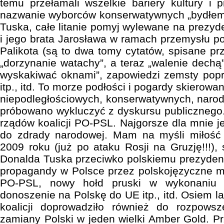
temu przełamali wszelkie bariery kultury i 
nazwanie wyborców konserwatywnych „bydłem
Tuska, całe litanie pomyj wylewane na prezy
i jego brata Jarosława w ramach przemysłu p
Palikota (są to dwa tomy cytatów, spisane pr
„dorzynanie watachy”, a teraz „walenie dechą”
wyskakiwać oknami”, zapowiedzi zemsty popr
itp., itd. To morze podłości i pogardy skierowa
niepodległościowych, konserwatywnych, narodo
próbowano wykluczyć z dyskursu publicznego. 
rządów koalicji PO-PSL. Najgorsze dla mnie j
do zdrady narodowej. Mam na myśli miłość
2009 roku (już po ataku Rosji na Gruzję!!!),
Donalda Tuska przeciwko polskiemu prezydent
propagandy w Polsce przez polskojęzyczne med
PO-PSL, nowy hołd pruski w wykonaniu R
donoszenie na Polskę do UE itp., itd. Osiem la
koalicji doprowadziło również do rozpowsze
zamiany Polski w jeden wielki Amber Gold. 