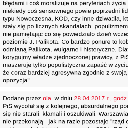
błędami i coś moralizuje na peryferiach życia
niekiedy coś sensownego powie poprzedni lide
typu Nowoczesna, KOD, czy inne dziwadła, kt
stały się po licznych skandalach, populizmem
nie pamiętając co się powiedziało dzień wcze
poziomie J. Palikota. Co bardzo ponure to kob
odmianą Palikota, wulgarne i histeryczne. Dla
korygujmy władze zjednoczonej prawicy, z PiS
maszeruje tylko populistyczna zapaść w życi
że coraz bardziej agresywna zgodnie z swoją
opozycja".
Dodane przez
ola
, w dniu
28.04.2017 r., godz
PiS wycofał się z kolejnego, absurdalnego po
się nie starali, kłamali i oszukiwali, Warszawi
nie przekonają - jak na razie pozostaje "rzą