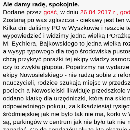
Ale damy radę, spokojnie.
Dodane przez
gość
, w dniu
26.04.2017 r., go
Zostaną po was zgliszcza - ciekawy jest ten w
Kilka dni daliśmy PO w Wyszkowie i reszcie t
wypowiedzieć i widzimy jedną wielką POrażkę
M. Eychlera, Bajkowskiego to jedna wielka ro
a wysyp typowego dla tego środowiska pustos
chcą przykryć porażki tej ekipy władzy sam
czy to zwykła głupota. Popatrzmy na wydarze
ekipy Nowosielskiego - nie radzą sobie z refo
nauczycieli, rodzice szukają miejsc w przeds
pociech a Nowosielski likwiduje przedszkole 
oddano klatkę dla urzędniczki, która ma skie
odpowiedniego pokoju, za kilkadziesiąt tysię
śródmiejskiej jak nie było tak nie ma, korki w
są, parkingów w centrum jak nie było tak nie m
zagadać. Co do sondażów olu to kto okazuje s