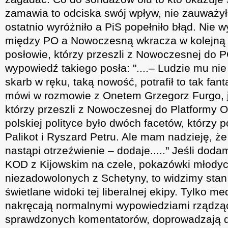
zamawia to odciska swój wpływ, nie zauważy
ostatnio wyróżniło a PiS popełniło błąd. Nie 
między PO a Nowoczesną wkracza w kolejną 
posłowie, którzy przeszli z Nowoczesnej do P
wypowiedź takiego posła: "....– Ludzie mu ni
skarb w ręku, taką nowość, potrafił to tak fan
mówi w rozmowie z Onetem Grzegorz Furgo, j
którzy przeszli z Nowoczesnej do Platformy O
polskiej polityce było dwóch facetów, którzy p
Palikot i Ryszard Petru. Ale mam nadzieję, że 
nastąpi otrzeźwienie – dodaje....." Jeśli dod
KOD z Kijowskim na czele, pokazówki młody
niezadowolonych z Schetyny, to widzimy stan
świetlane widoki tej liberalnej ekipy. Tylko m
nakręcają normalnymi wypowiedziami rządzące
sprawdzonych komentatorów, doprowadzają d