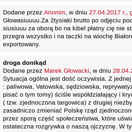
Dodane przez
Anonim
, w dniu
27.04.2017 r., 
Głowasiuuuu.Za 2tysiaki brutto po odjęciu po
siusiuuu za oborą bo na kibel płatny cię nie st
przegra wszystko i na taczki na wiochę Biało
exportowany.
droga donikąd
Dodane przez
Marek Głowacki
, w dniu
28.04.
Sytuacja ogólna jest dość oczywista. Z jednej 
: paliwowa, Vatowska, sędziowska, reprywatyza
pisać o tym tomy) ściśle współdziałający i kry
( tzw. zjednoczona targowica) z drugiej niezb
zasadniczo zmieniać Polskę rząd zjednoczone
przez sporą część społeczeństwa, które uświa
ostateczna rozgrywka o naszą ojczyznę. W ty