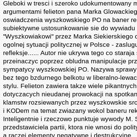
Gleboki w tresci i szeroko udokumentowany 
argumentami felieton pana Marka Glowackiego
oswiadczenia wyszkowskiego PO na baner re
subiektywne ustosunkowanie sie do wywiadu
"Wyszkowiakowi" przez Marka Siekierskiego o
ogolnej sytuacji politycznej w Polsce - zaslug
refleksje...... Autor nie ukrywa tego co staraj
przeinaczyc poprzez obludna manipulacje prz
sympatycy wyszkowskiej PO. Nazywa sprawy k
bez tego bzdurnego belkotu w liberalno-lew
stylu. Felieton zawiera takze wiele pikantny
dotyczacych nieudanej prowokacji na spotkan
klamstw rozsiewanych przez wyszkowskie sr
i KODem na temat zwiazany wokol baneru r
Inteligentnie i rzeczowo punktuje wywody M. 
przedstawiciela partii, ktora nie wnosi do poli
a raczej elementy negatywne i destrukcyjne...