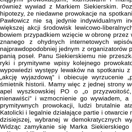
również wywiad z Markiem Siekierskim. Po
hipotezy, że niedawne prowokacje na spotkani
Pawłowicz nie są jedynie indywidualnym i
większej akcji środowisk lewicowo-liberalny
bowiem przypadkiem wzięcie w obronę przez 
znanego z ohydnych internetowych wpisó
najprawdopodobniej jednym z organizatorów p
panią poseł. Panu Siekierskiemu nie przesz
ryki i prymitywne wpisy kolejnego prowokato
wypowiedzi występy lewaków na spotkaniu z p
„akcję wyjazdową” i obiecuje wyrzucenie „
śmietnik historii. Mamy więc z jednej strony 
apel wyszkowskiej PO o „o przyzwoitość, 
nienawiści” i wzmocnienie go wywiadem, a 
prymitywnych prowokacji, ludzi brutalnie at
Katolicki i legalnie działające partie i otwarci
dzisiejszej, wybranej w demokratycznych wy
Widząc zamykanie się Marka Siekierskiego 