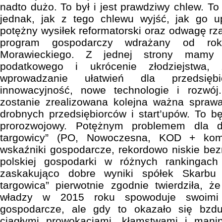
nadto dużo. To był i jest prawdziwy chlew. To 
jednak, jak z tego chlewu wyjść, jak go u
potężny wysiłek reformatorski oraz odwagę rz
program gospodarczy wdrażany od rok
Morawieckiego. Z jednej strony mamy u
podatkowego i ukrócenie złodziejstwa,
wprowadzanie ułatwień dla przedsięb
innowacyjność, nowe technologie i rozwój
zostanie zrealizowana kolejna ważna spraw
drobnych przedsiębiorców i start’upów. To b
prorozwojowy. Potężnym problemem dla dzi
targowicy” (PO, Nowoczesna, KOD + kom
wskaźniki gospodarcze, rekordowo niskie bez
polskiej gospodarki w różnych rankingach
zaskakująco dobre wyniki spółek Skarbu
targowica” pierwotnie zgodnie twierdziła, 
władzy w 2015 roku spowoduje swoimi d
gospodarcze, ale gdy to okazało się bzdu
ciągłymi prowokacjami, kłamstwami i mani