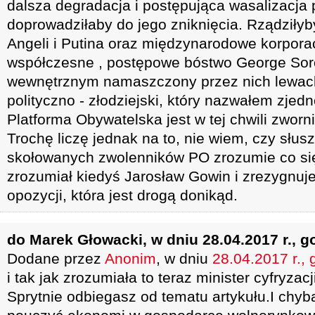
dalsza degradacja i postępująca wasalizacja
doprowadziłaby do jego zniknięcia. Rządziłyb
Angeli i Putina oraz międzynarodowe korporacj
współczesne , postępowe bóstwo George Soro
wewnętrznym namaszczony przez nich lewack
polityczno - złodziejski, który nazwałem zjed
Platforma Obywatelska jest w tej chwili zworn
Trochę liczę jednak na to, nie wiem, czy słus
skołowanych zwolenników PO zrozumie co się 
zrozumiał kiedyś Jarosław Gowin i zrezygnuje 
opozycji, która jest drogą donikąd.
do Marek Głowacki, w dniu 28.04.2017 r., g
Dodane przez
Anonim
, w dniu
28.04.2017 r., 
i tak jak zrozumiała to teraz minister cyfryzac
Sprytnie odbiegasz od tematu artykułu.I chyba