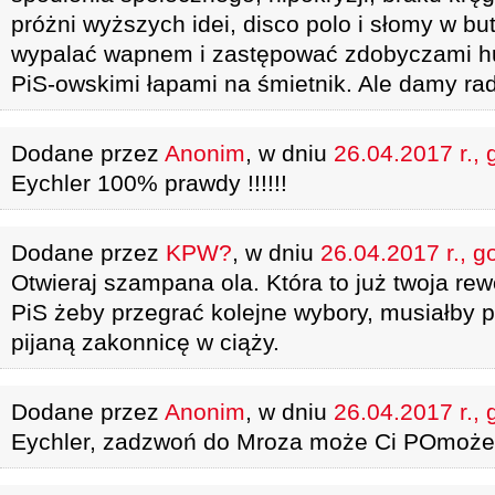
próżni wyższych idei, disco polo i słomy w bu
wypalać wapnem i zastępować zdobyczami 
PiS-owskimi łapami na śmietnik. Ale damy rad
Dodane przez
Anonim
, w dniu
26.04.2017 r., 
Eychler 100% prawdy !!!!!!
Dodane przez
KPW?
, w dniu
26.04.2017 r., g
Otwieraj szampana ola. Która to już twoja rew
PiS żeby przegrać kolejne wybory, musiałby 
pijaną zakonnicę w ciąży.
Dodane przez
Anonim
, w dniu
26.04.2017 r., 
Eychler, zadzwoń do Mroza może Ci POmoż