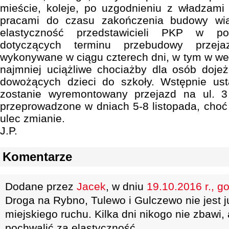
mieście, koleje, po uzgodnieniu z władzami
pracami do czasu zakończenia budowy wiad
elastyczność przedstawicieli PKP w po
dotyczących terminu przebudowy prze
wykonywane w ciągu czterech dni, w tym w wee
najmniej uciążliwe chociażby dla osób doje
dowożących dzieci do szkoły. Wstępnie ust
zostanie wyremontowany przejazd na ul. 
przeprowadzone w dniach 5-8 listopada, choć
ulec zmianie.
J.P.
Komentarze
Dodane przez
Jacek
, w dniu
19.10.2016 r., g
Droga na Rybno, Tulewo i Gulczewo nie jest j
miejskiego ruchu. Kilka dni nikogo nie zbawi, 
pochwalić za elastyczność.