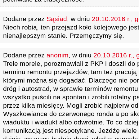
Dodane przez
Sąsiad
, w dniu
20.10.2016 r., 
Niech robią, ten przejazd koło kolejowego je
nienajlepszym stanie. Przemęczymy się.
Dodane przez
anonim
, w dniu
20.10.2016 r., 
Trele morele, porozmawiali z PKP i doszli do
terminu remontu przejazdów, tam też pracują 
którymi można się dogadać. Dlaczego nie por
dróg i autostrad, w sprawie terminów remontu
wszystko puścili na spontan i zrobili totalny 
przez kilka miesięcy. Mogli zrobić najpierw o
Wyszkowiance do czerwonego ronda a po sko
wiaduktu i wiadukt albo odwrotnie. To co dzi
komunikacją jest niespotykane. Jeżdżę wiele 
dzieje, wszyscy budują drogi, władza sypnęła