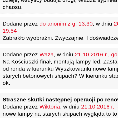
chaosu.
Dodane przez
do anonim z g. 13.30
, w dniu
2
19.54
Zabrakło wyobraźni. Zwyczajnie. I doświadcz
Dodane przez
Waza
, w dniu
21.10.2016 r., g
Na Kościuszki finał, montują lampy led. Zast
od ronda w kierunku Wyszkowianki nowe lam
starych betonowych słupach? W kierunku sta
ok.
Straszne skutki następnej operacji po reno
Dodane przez
Wiktoria
, w dniu
21.10.2016 r.,
nowe lampy na starych słupach wygląda to to 