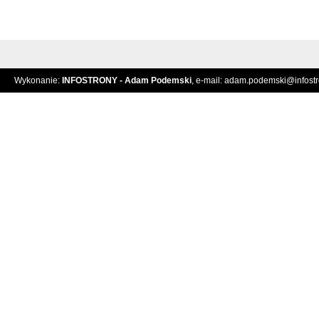
Wykonanie:
INFOSTRONY - Adam Podemski
, e-mail:
adam.podemski@infostro