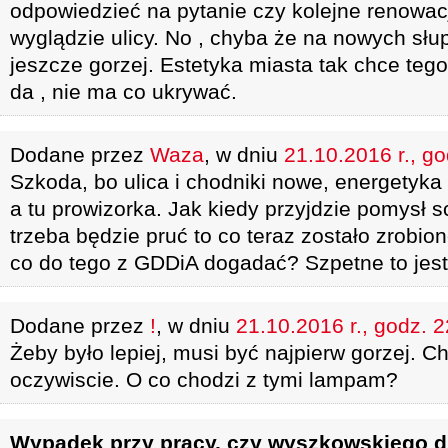
odpowiedzieć na pytanie czy kolejne renowac
wyglądzie ulicy. No , chyba że na nowych słu
jeszcze gorzej. Estetyka miasta tak chce teg
da , nie ma co ukrywać.
Dodane przez
Waza
, w dniu
21.10.2016 r., g
Szkoda, bo ulica i chodniki nowe, energety
a tu prowizorka. Jak kiedy przyjdzie pomysł s
trzeba będzie pruć to co teraz zostało zrobio
co do tego z GDDiA dogadać? Szpetne to jest
Dodane przez
!
, w dniu
21.10.2016 r., godz. 
Żeby było lepiej, musi być najpierw gorzej. C
oczywiscie. O co chodzi z tymi lampam?
Wypadek przy pracy, czy wyszkowskiego d