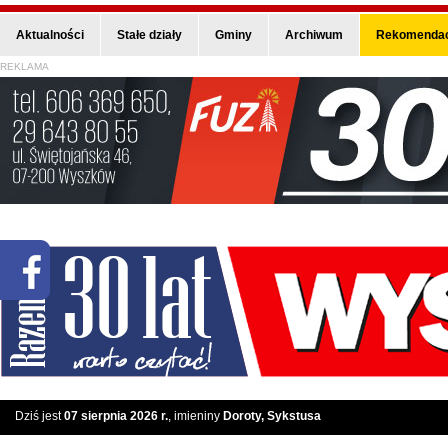
Aktualności
Stałe działy
Gminy
Archiwum
Rekomendac
REKLAMA
Dziś jest
07 sierpnia 2026 r.
, imieniny
Doroty, Sykstusa