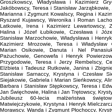
Groszkowscy, Władysława i Kazimierz Gry
Jakóbowscy, Teresa i Stanisław Jarząbkowie, 
Marianna i Zygmunt Kowalscy, Regina i Kazim
Ryszard Kujawscy, Weronika i Roman Lacho
Latkowie, Irena i Kazimierz Lewartowscy, Z
Halina i Józef Łubikowie, Czesława i Józ
Stanisław Marzochowie, Władysława i Henryk 
Kazimierz Mrozowie, Teresa i Władysław
Marian Osikowie, Danuta i Nel Panasiuk
Pażuchowie, Genowefa i Henryk Powierzowi
Przygodowie, Teresa i Jerzy Rembelscy, Cel
Elżbieta i Tadeusz Rutkowie, Janina i Zbign
Stanisław Sarnaccy, Krystyna i Czesław Si
Siejakowie, Gabriela i Marian Sieńkowscy, Al
Barbara i Stanisław Stępkowscy, Teresa i Edw
Jan Święchowie, Halina i Jan Trętowscy, Kryst
Jubileusz 60-lecia małżeństwa świętow
Matwiejczykowie, Krystyna i Henryk Mielczarc
Morawscy, Wanda i Zygmunt Płochoccy, Krysty