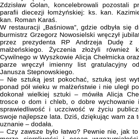
Zdzisław Golan, koncelebrowali pozostali 
parafii diecezji łomżyńskiej: ks. kan. Kazim
kan. Roman Karaś.
W restauracji „Baśniowa”, gdzie odbyła się d
burmistrz Grzegorz Nowosielski wręczył jubi
przez prezydenta RP Andrzeja Dudę z ok
małżeńskiego. Życzenia złożyli również 
Cywilnego w Wyszkowie Alicja Chełmicka oraz 
parze wręczył imienny list gratulacyjny 
Janusza Stepnowskiego.
– Nie sztuką jest pokochać, sztuką jest wyt
ponad pół wieku w małżeństwie i nie uległ po
dokonał wielkiej sztuki – mówiła Alicja Ch
trosce o dom i chleb, o dobre wychowanie i
sprawiedliwość i uczciwość w życiu public
swoje najlepsze lata. Dziś, dziękując wam za 
uznanie – dodała.
– Czy zawsze było łatwo? Pewnie nie, jak to
morze cierpliwości i ocean wyrozumiałośc