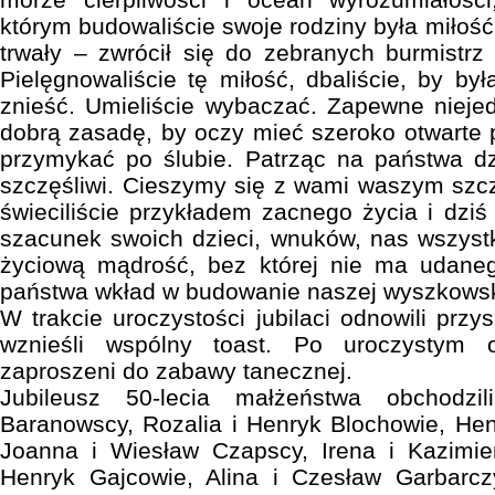
którym budowaliście swoje rodziny była miłoś
trwały – zwrócił się do zebranych burmistrz
Pielęgnowaliście tę miłość, dbaliście, by by
znieść. Umieliście wybaczać. Zapewne nieje
dobrą zasadę, by oczy mieć szeroko otwarte 
przymykać po ślubie. Patrząc na państwa dzi
szczęśliwi. Cieszymy się z wami waszym szc
świeciliście przykładem zacnego życia i dziś 
szacunek swoich dzieci, wnuków, nas wszyst
życiową mądrość, bez której nie ma udane
państwa wkład w budowanie naszej wyszkowski
W trakcie uroczystości jubilaci odnowili prz
wznieśli wspólny toast. Po uroczystym ob
zaproszeni do zabawy tanecznej.
Jubileusz 50-lecia małżeństwa obchodzi
Baranowscy, Rozalia i Henryk Blochowie, Hen
Joanna i Wiesław Czapscy, Irena i Kazimier
Henryk Gajcowie, Alina i Czesław Garbarcz