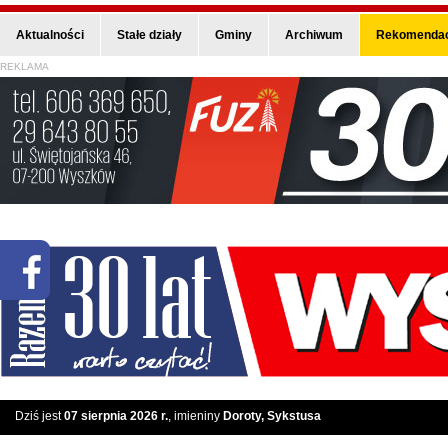
Aktualności
Stałe działy
Gminy
Archiwum
Rekomendac
REKLAMA
Dziś jest
07 sierpnia 2026 r.
, imieniny
Doroty, Sykstusa