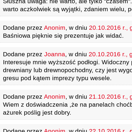
Słuszna uwaga: nie warto, ale tylko "czasem"
warto aczkolwiek są wyjątki, zdaniem wielu, p
Dodane przez
Anonim
, w dniu
20.10.2016 r., 
Baśniowa pięknie się prezentuje jak widać.
Dodane przez
Joanna
, w dniu
20.10.2016 r., 
Interesuje mnie wyższość podłogi. Widoczny p
drewniany lub drewnopochodny, czy jest wygo
gresu pod kątem imprezy typu wesele.
Dodane przez
Anonim
, w dniu
21.10.2016 r., 
Wiem z doświadczenia ,że na panelach choćby
ażurek poślig jest dobry.
Dodane przez
Anonim
, w dniu
22.10.2016 r., 