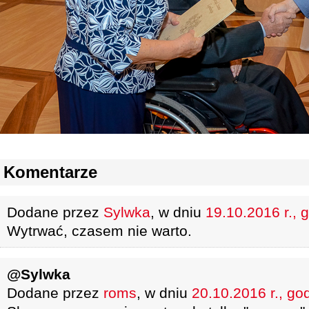
Komentarze
Dodane przez
Sylwka
, w dniu
19.10.2016 r., 
Wytrwać, czasem nie warto.
@Sylwka
Dodane przez
roms
, w dniu
20.10.2016 r., go