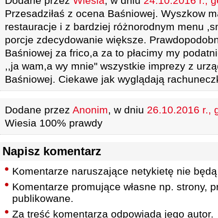
Dodane przez
Wiesia
, w dniu
24.10.2016 r., 
Przesadziłaś z ocena Baśniowej. Wyszkow ma
restauracje i z bardziej różnorodnym menu ,
porcje zdecydowanie większe. Prawdopodobn
Baśniowej za frico,a za to płacimy my podatnic
,,ja wam,a wy mnie" wszystkie imprezy z urz
Baśniowej. Ciekawe jak wyglądają rachunecz
Dodane przez
Anonim
, w dniu
26.10.2016 r., 
Wiesia 100% prawdy
Napisz komentarz
Komentarze naruszające netykietę nie będą
Komentarze promujące własne np. strony, pr
publikowane.
Za treść komentarza odpowiada jego autor.