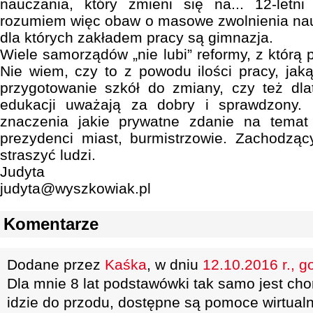
nauczania, który zmieni się na... 12-letn
rozumiem więc obaw o masowe zwolnienia nauc
dla których zakładem pracy są gimnazja.
Wiele samorządów „nie lubi” reformy, z którą p
Nie wiem, czy to z powodu ilości pracy, ja
przygotowanie szkół do zmiany, czy też dl
edukacji uważają za dobry i sprawdzony
znaczenia jakie prywatne zdanie na temat
prezydenci miast, burmistrzowie. Zachodzą
straszyć ludzi.
Judyta
judyta@wyszkowiak.pl
Komentarze
Dodane przez
Kaśka
, w dniu
12.10.2016 r., g
Dla mnie 8 lat podstawówki tak samo jest cho
idzie do przodu, dostępne są pomoce wirtualne