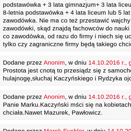
podstawówka + 3 lata gimnazjum+ 3 lata liceu
8-letnia podstawówka + 4 lata liceum lub 5 la
zawodówka. Nie ma co też przestawić wajchy i
zawodówki, skąd znajdą fachowców do nauki z
co zawodówka, od razu do firmy i niech się 
tylko czy zagraniczne firmy będą takiego chci
Dodane przez
Anonim
, w dniu
14.10.2016 r., 
Prostota jest cnotą to przesiądz się z samoc
hulajnogę,słuchaj Kaczyńskiego i Rydzyka ojc
Dodane przez
Anonim
, w dniu
14.10.2016 r., 
Panie Marku.Kaczyński mści się na kobietach
chciała.Nawet Mazurek, Pawłowicz.
Dodane przez
Marek Eychler
, w dniu
14.10.20