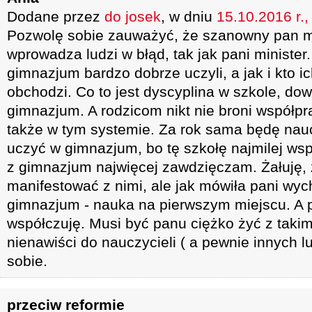
Dodane przez
do josek
, w dniu
15.10.2016 r.,
Pozwolę sobie zauważyć, że szanowny pan mi
wprowadza ludzi w błąd, tak jak pani minister
gimnazjum bardzo dobrze uczyli, a jak i kto ic
obchodzi. Co to jest dyscyplina w szkole, do
gimnazjum. A rodzicom nikt nie broni współp
także w tym systemie. Za rok sama będę nau
uczyć w gimnazjum, bo tę szkołę najmilej w
z gimnazjum najwięcej zawdzięczam. Żałuję,
manifestować z nimi, ale jak mówiła pani wy
gimnazjum - nauka na pierwszym miejscu. A 
współczuję. Musi być panu ciężko żyć z takim
nienawiści do nauczycieli ( a pewnie innych l
sobie.
przeciw reformie