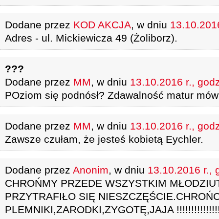
Dodane przez
KOD AKCJA
, w dniu
13.10.2016
Adres - ul. Mickiewicza 49 (Żoliborz).
???
Dodane przez
MM
, w dniu
13.10.2016 r., god
POziom się podnósł? Zdawalność matur mówi
Dodane przez
MM
, w dniu
13.10.2016 r., god
Zawsze czułam, że jesteś kobietą Eychler.
Dodane przez
Anonim
, w dniu
13.10.2016 r., 
CHROŃMY PRZEDE WSZYSTKIM MŁODZIUT
PRZYTRAFIŁO SIĘ NIESZCZĘŚCIE.CHROŃC
PLEMNIKI,ZARODKI,ZYGOTĘ,JAJA !!!!!!!!!!!!!!!!!!!!