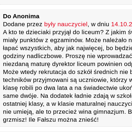
Do Anonima
Dodane przez
były nauczyciel
, w dniu
14.10.2
A kto te dzieciaki przyjął do liceum? Z jakim 
miały punktów z egzaminów. Może należało na
łapać wszystkich, aby jak najwięcej, bo będzi
godziny nadliczbowe. Proszę nie wprowadzać 
niezdaną maturę dyrektor liceum powinien od
Może wtedy rekrutacja do szkół średnich nie by
techników przyjmowani są uczniowie, którzy
klasę robili po dwa lata a na świadectwie u
same dwóje. Na dodatek ładnie zdają w szkoł
ostatniej klasy, a w klasie maturalnej nauczyci
nie umieją, ale to przecież wina gimnazjum. B
grzmisz! Ile Fałszu można znieść!