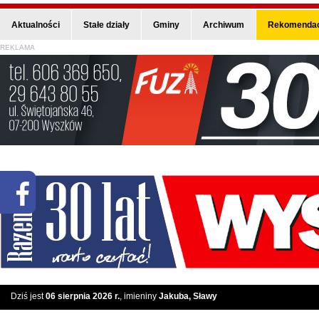
Aktualności
Stałe działy
Gminy
Archiwum
Rekomendac
REKLAMA
Dziś jest
06 sierpnia 2026 r.
, imieniny
Jakuba, Sławy