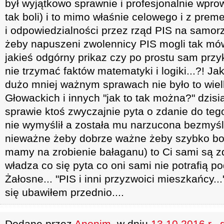
był wyjątkowo sprawnie i profesjonalnie wpr
tak boli) i to mimo właśnie celowego i z prem
i odpowiedzialności przez rząd PIS na samorz
żeby napuszeni zwolennicy PIS mogli tak mó
jakieś odgórny prikaz czy po prostu sam przy
nie trzymać faktów matematyki i logiki...?! Ja
dużo mniej ważnym sprawach nie było to wielk
Głowackich i innych "jak to tak można?" dzisi
sprawie ktoś zwyczajnie pyta o zdanie do tego
nie wymyślił a została mu narzucona bezmyśln
nieważne żeby dobrze ważne żeby szybko bo 
mamy na zrobienie bałaganu) to Ci sami są zd
władza co się pyta co oni sami nie potrafią pod
Żałosne... "PIS i inni przyzwoici mieszkańcy.
się ubawiłem przednio....
Dodane przez
Anonim
, w dniu
13.10.2016 r., 