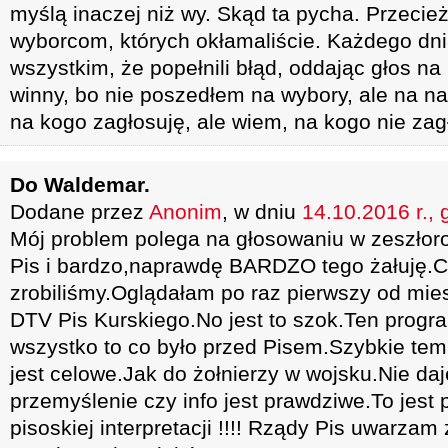
myślą inaczej niż wy. Skąd ta pycha. Przecież
wyborcom, których okłamaliście. Każdego dn
wszystkim, że popełnili błąd, oddając głos na 
winny, bo nie poszedłem na wybory, ale na n
na kogo zagłosuję, ale wiem, na kogo nie zag
Do Waldemar.
Dodane przez
Anonim
, w dniu
14.10.2016 r., 
Mój problem polega na głosowaniu w zeszło
Pis i bardzo,naprawdę BARDZO tego żałuję.
zrobiliśmy.Oglądałam po raz pierwszy od mie
DTV Pis Kurskiego.No jest to szok.Ten progra
wszystko to co było przed Pisem.Szybkie tem
jest celowe.Jak do żołnierzy w wojsku.Nie da
przemyślenie czy info jest prawdziwe.To jest 
pisoskiej interpretacji !!!! Rządy Pis uwarza