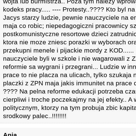
wojta lub burmistrza.. Poza tym nalezy wpro
kodeks pracy..... ---- Protesty..???? Kto byl n
Jacys starzy ludzie, pewnie nauczyciele na e
maja co robic; niepedagogiczni pracownicy sz
postkomunistyczne resortowe dzieci zatrudni
ktora nie moze zniesc porazki w wyborach or
przekupni menele i pijackie mordy z KOD......
nauczyciele byli w szkole i nie wagarowali z 
reformie sa wygrani i przegrani... Ludzie w i
prace to nie placza na ulicach, tylko szukaja 
placzki z ZPN maja jakis immunitet na prace 
???? Na pelna reforme edukacji potrzeba cz
cierpliwi i troche poczekajmy na jej efekty.. A
politycznym, ktorzy na tym probuja zbic kapit
srodkowy palec..!!!!!!!!
Ania