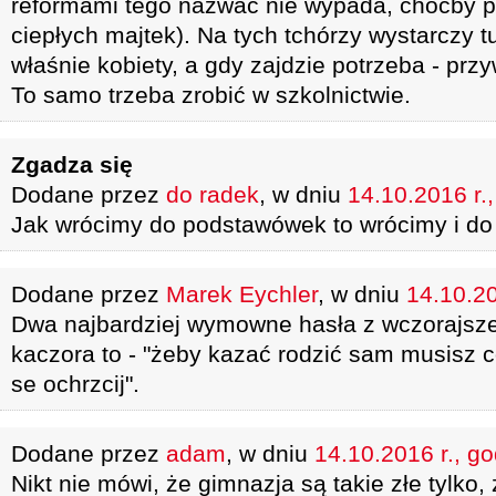
reformami tego nazwać nie wypada, choćby p
ciepłych majtek). Na tych tchórzy wystarczy tu
właśnie kobiety, a gdy zajdzie potrzeba - przy
To samo trzeba zrobić w szkolnictwie.
Zgadza się
Dodane przez
do radek
, w dniu
14.10.2016 r.
Jak wrócimy do podstawówek to wrócimy i d
Dodane przez
Marek Eychler
, w dniu
14.10.20
Dwa najbardziej wymowne hasła z wczorajsze
kaczora to - "żeby kazać rodzić sam musisz c
se ochrzcij".
Dodane przez
adam
, w dniu
14.10.2016 r., g
Nikt nie mówi, że gimnazja są takie złe tylko,