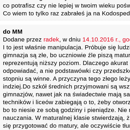
co potrafisz czy nie lepiej w twoim wieku po
Co wiem to tylko raz zabrałeś ja na Kodosped
do MM
Dodane przez
radek
, w dniu
14.10.2016 r., g
I to jest właśnie manipulacja. Próbuje się lu
gimnazja są złe, bo uczniowie źle piszą matur
reprezentują niższy poziom. Dlaczego akurat
odpowiadać, a nie podstawówki czy przedsz
stopniu są winne. A przyczyna tego złego leż
indziej.Do szkół średnich przyjmowani są ws
gimnazjów, nawet jak na świadectwie mają s
techników i liceów zabiegają o to, żeby otworz
bo to niesie ze sobą godziny i pieniądze. Nie
nauczania. W maturalnej klasie stwierdzają, 
się przygotować do matury, ale oczywiście tł