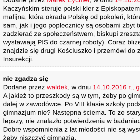
Kaczyńskim steruje polski kler z Episkopatem 
mafijna, która okrada Polskę od pokoleń, któr
sam, jak i jego poplecznicy są osobami zbyt 
zadzierać ze społeczeństwem, biskupi zreszt
wystawiają PIS do czarnej roboty). Coraz bliż
znajdzie się drugi Kościuszko i przemówi do 
Insurekcji.
nie zgadza się
Dodane przez
waldek
, w dniu
14.10.2016 r., 
A jakież to przeszkody są w tym, żeby po gim
dalej w zawodówce. Po VIII klasie szkoły po
gimnazjum nie? Następna ściema. To ze star
lepszy, nie znalazło potwierdzenia w badania
Dobre wspomnienia z lat młodości nie są wy
żeby niszczyć gimnazja.