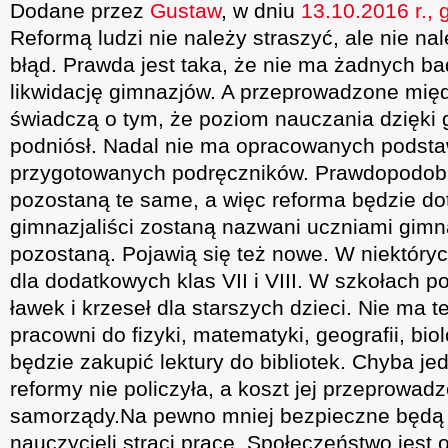
Dodane przez
Gustaw
, w dniu
13.10.2016 r., 
Reformą ludzi nie należy straszyć, ale nie n
błąd. Prawda jest taka, że nie ma żadnych b
likwidację gimnazjów. A przeprowadzone mi
świadczą o tym, że poziom nauczania dzięki
podniósł. Nadal nie ma opracowanych podst
przygotowanych podręczników. Prawdopodobn
pozostaną te same, a więc reforma będzie do
gimnazjaliści zostaną nazwani uczniami gim
pozostaną. Pojawią się też nowe. W niektóryc
dla dodatkowych klas VII i VIII. W szkołach
ławek i krzeseł dla starszych dzieci. Nie ma
pracowni do fizyki, matematyki, geografii, biol
będzie zakupić lektury do bibliotek. Chyba jed
reformy nie policzyła, a koszt jej przeprowad
samorządy.Na pewno mniej bezpieczne będą 
nauczycieli straci pracę. Społeczeństwo jest