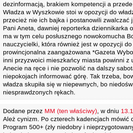
dezinformacją, brakiem kompetencji a przede
Władza w Wyszkowie stoi w opozycji do wład
przecież nie ich bajka i postanowili zwalczać
Pani Aneta, dawniej reporterka dziennikarka 
ma w tym celu posłusznego nowokomucha B
nauczycielki, która również jest w opozycji d
prowincjonalna zaangażowana *Gazeta Wybor
inni przyzwoici mieszkańcy miasta powinni z
Anecie na ręce i nie pozwolić na dalszy sabo
niepokojach informować górę. Tak trzeba, 
władza skupiła się w niepewnych, bo niedośw
niesprawdzonych rękach.
Dodane przez
MM (ten właściwy)
, w dniu
13.1
Ależ cynizm. Po czterech kadencjach mówić o
Program 500+ (zły niedobry i nieprzygotowa