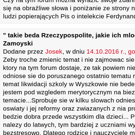
się na obraźliwe słowa i poniżanie ze strony
ludzi popierających Pis o intelekcie Ferdyna
" takie beda Rzeczypospolite, jakie ich mlo
Zamoyski
Dodane przez
Josek
, w dniu
14.10.2016 r., g
Zeby troche zmienic temat i nie zajmowac sie 
ktory na tym forum dostaje, ze tak powiem nie
odniose sie do poruszanego ostatnio tematu r
temat likwidacji szkoly w Wyszkowie nie bede
jestem pod wzgledem merytorycznym na bie
temacie...Sprobuje sie w kilku slowach odnie
oswiaty i jej reformy oraz zwiazanych z nia pr
bedzie dobra przede wszystkim dla dzieci... P
nalezy do latwych, tym bardziej z uczniami
bezstresowo. Dlatego rodzice i nauczyciele 