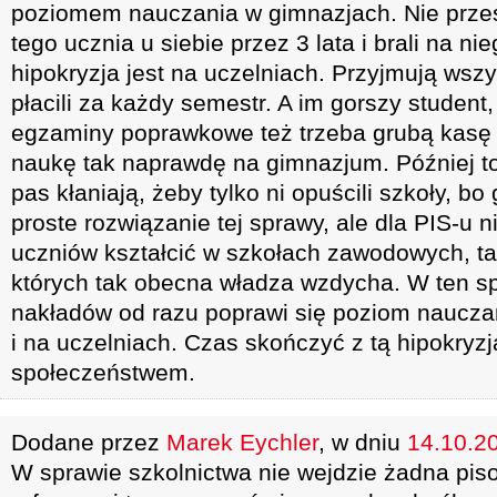
poziomem nauczania w gimnazjach. Nie przes
tego ucznia u siebie przez 3 lata i brali na n
hipokryzja jest na uczelniach. Przyjmują wszy
płacili za każdy semestr. A im gorszy student,
egzaminy poprawkowe też trzeba grubą kasę p
naukę tak naprawdę na gimnazjum. Później to
pas kłaniają, żeby tylko ni opuścili szkoły, bo
proste rozwiązanie tej sprawy, ale dla PIS-u
uczniów kształcić w szkołach zawodowych, ta
których tak obecna władza wzdycha. W ten s
nakładów od razu poprawi się poziom naucza
i na uczelniach. Czas skończyć z tą hipokryz
społeczeństwem.
Dodane przez
Marek Eychler
, w dniu
14.10.20
W sprawie szkolnictwa nie wejdzie żadna pi