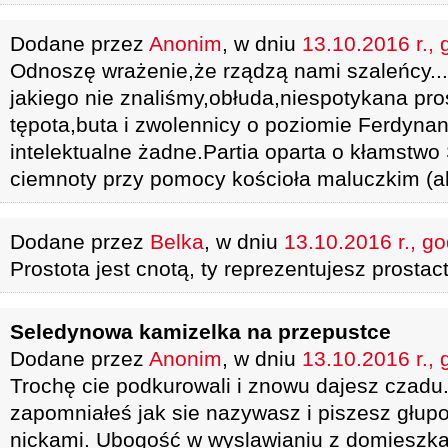
Dodane przez
Anonim
, w dniu
13.10.2016 r., 
Odnoszę wrażenie,że rządzą nami szaleńcy...
jakiego nie znaliśmy,obłuda,niespotykana pr
tępota,buta i zwolennicy o poziomie Ferdyna
intelektualne żadne.Partia oparta o kłamstwo
ciemnoty przy pomocy kościoła maluczkim (a
Dodane przez
Belka
, w dniu
13.10.2016 r., g
Prostota jest cnotą, ty reprezentujesz prostac
Seledynowa kamizelka na przepustce
Dodane przez
Anonim
, w dniu
13.10.2016 r., 
Trochę cie podkurowali i znowu dajesz czad
zapomniałeś jak sie nazywasz i piszesz głup
nickami. Ubogość w wyslawianiu z domieszka