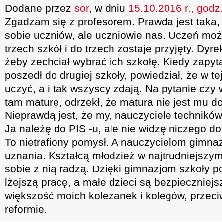
Dodane przez
sor
, w dniu
15.10.2016 r., godz
Zgadzam się z profesorem. Prawda jest taka,
sobie uczniów, ale uczniowie nas. Uczeń moż
trzech szkół i do trzech zostaje przyjęty. Dyr
żeby zechciał wybrać ich szkołę. Kiedy zapy
poszedł do drugiej szkoły, powiedział, że w tej
uczyć, a i tak wszyscy zdają. Na pytanie czy 
tam maturę, odrzekł, że matura nie jest mu d
Nieprawdą jest, że my, nauczyciele techników
Ja należę do PIS -u, ale nie widzę niczego d
To nietrafiony pomysł. A nauczycielom gimna
uznania. Kształcą młodzież w najtrudniejszym
sobie z nią radzą. Dzięki gimnazjom szkoły
lżejszą pracę, a małe dzieci są bezpieczniejs
większość moich koleżanek i kolegów, przeci
reformie.