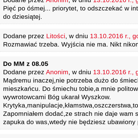
Pięć po óśmej... priorytet, to odszczekać w in
do dziesiątej.
Dodane przez
Litości
, w dniu
13.10.2016 r., g
Rozmawiać trzeba. Wyjścia nie ma. Nikt nikomu
Do MM z 08.05
Dodane przez
Anonim
, w dniu
13.10.2016 r., 
Mądremu inaczej,nie potrzeba dużo do śmiec
mieszkańcu. Do śmiechu tobie,a mnie politowa
wywrotowcami Bóg ukarał Wyszkow.
Krytyka,manipulacje,kłamstwa,oszczerstwa,to t
Zapomniałem dodać,ze strach nie daje wam s
zapuka do was,wtedy nie będziesz ubawiony 