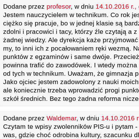
Dodane przez
profesor
, w dniu
14.10.2016 r.,
Jestem nauczycielem w technikum. Co rok jes
ciężko się pracuje, bo w jednej klasie są bar
zdolni i pracowici i tacy, którzy źle czytają a
żadnej wiedzy. Ale dyrekcja każe przyjmować 
my, to inni ich z pocałowaniem ręki wezmą. N
punktów z egzaminów i same dwóje. Przecież 
powinna trafić do zawodówek. I wtedy można
od tych w technikum. Uważam, że gimnazja p
Jako ojciec jestem zadowolony z nauki moich
ale koniecznie trzeba wprowadzić progi punk
szkół średnich. Bez tego żadna reforma nicze
Dodane przez
Waldemar
, w dniu
14.10.2016 r
Czytam te wpisy zwolenników PIS-u i pytam - 
was, gdzie choć odrobina kultury, szacunku dla