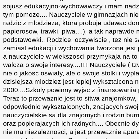
sojusz edukacyjno-wychowawczy i mam nadzie
tym pomoze.... Nauczyciele w gimnazjach nie
radzic z mlodzieza, ktora probuje udawac dor
papierosow, trawki, piwa....), a tak naprawde 
podstawowki.. Rodzice, oczywiscie , tez nie s
zamiast edukacji i wychowania tworzona jest 
a nauczyciele w wiekszosci przymykaja na to o
walcza o swoje interesy....!!!! Nauczyciele ( 
nie o jakosc oswiaty, ale o swoje stolki i wypla
dzisiejsza mlodziez jest lepiej wyksztalcona ni
2000....Szkoly powinny wyjsc z finansowania 
Teraz to przewaznie jest to sitwa znajomkow, 
odpowiednio wyksztalconych, znajacych swoja
nauczycielskie sa dla znajomych i rodzin bur
oraz popierajacych ich radnych.... Obecnie dy
nie ma niezaleznosci, a jest przewaznie ap