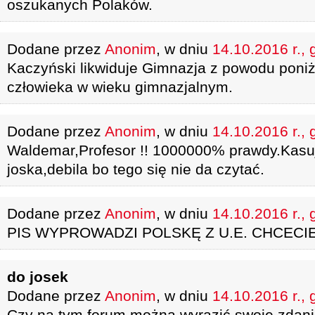
oszukanych Polaków.
Dodane przez
Anonim
, w dniu
14.10.2016 r., 
Kaczyński likwiduje Gimnazja z powodu poni
człowieka w wieku gimnazjalnym.
Dodane przez
Anonim
, w dniu
14.10.2016 r., 
Waldemar,Profesor !! 1000000% prawdy.Kasuj
joska,debila bo tego się nie da czytać.
Dodane przez
Anonim
, w dniu
14.10.2016 r., 
PIS WYPROWADZI POLSKĘ Z U.E. CHCECI
do josek
Dodane przez
Anonim
, w dniu
14.10.2016 r., 
Czy na tym forum można wyrazić swoje zdanie