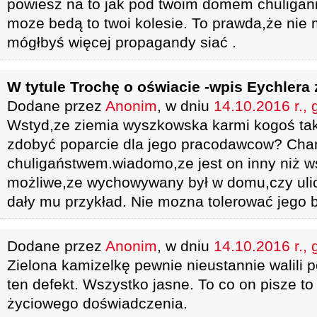
powiesz na to jak pod twoim domem chuligani
moze bedą to twoi kolesie. To prawda,że nie 
mógłbyś więcej propagandy siać .
W tytule Trochę o oświacie -wpis Eychlera
Dodane przez
Anonim
, w dniu
14.10.2016 r., 
Wstyd,ze ziemia wyszkowska karmi kogoś ta
zdobyć poparcie dla jego pracodawcow? C
chuligaństwem.wiadomo,ze jest on inny niż ws
możliwe,ze wychowywany był w domu,czy ulica
dały mu przykład. Nie mozna tolerować jego 
Dodane przez
Anonim
, w dniu
14.10.2016 r., 
Zielona kamizelkę pewnie nieustannie walili po
ten defekt. Wszystko jasne. To co on pisze to
życiowego doświadczenia.