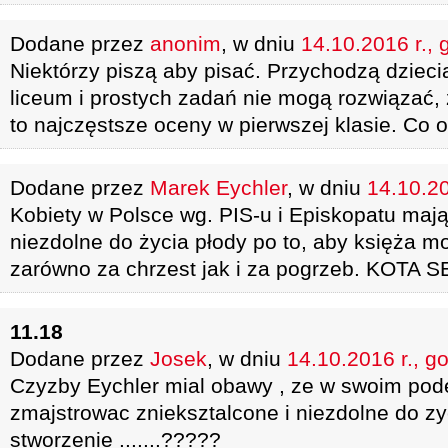
Dodane przez
anonim
, w dniu
14.10.2016 r., 
Niektórzy piszą aby pisać. Przychodzą dziec
liceum i prostych zadań nie mogą rozwiązać, 
to najczęstsze oceny w pierwszej klasie. Co on
Dodane przez
Marek Eychler
, w dniu
14.10.20
Kobiety w Polsce wg. PIS-u i Episkopatu mają
niezdolne do życia płody po to, aby księża m
zarówno za chrzest jak i za pogrzeb. KOTA 
11.18
Dodane przez
Josek
, w dniu
14.10.2016 r., g
Czyzby Eychler mial obawy , ze w swoim pod
zmajstrowac znieksztalcone i niezdolne do z
stworzenie .......?????