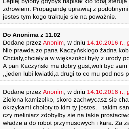
Lepiej byłoby gdybys napisał kto tobą steruje 
zdrowiem. Propagandę uprawiaj z podobnymi t
jestes tym kogo traktuje sie na poważnie.
Do Anonima z 11.02
Dodane przez
Anonim
, w dniu
14.10.2016 r., 
Nie prawda,ze pana Kaczyńskiego żadna kobie
Chciały,chciały,a w większości były z urody
A pan Kaczyński ma dobry gust,woli byc sam 
,,jeden lubi kwiatki,a drugi to co mu pod nos p
Dodane przez
Anonim
, w dniu
14.10.2016 r., 
Zielona kamizelko, skoro zachwycasz sie cha
okrzykami choloty,to kim ty jestes. - takim s
czy meliniarz zdobyłby sie na takie prostact
władze,a do robot przymusowych i kara. Za z