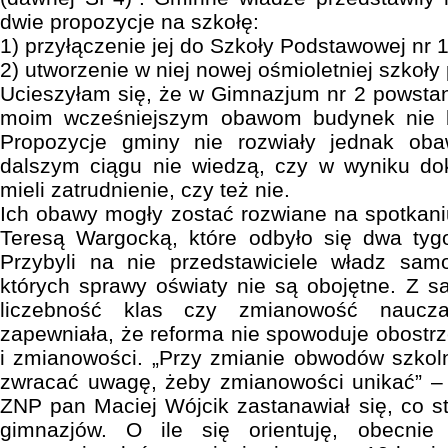
dwie propozycje na szkołę:
1) przyłączenie jej do Szkoły Podstawowej nr 1 
2) utworzenie w niej nowej ośmioletniej szkoł
Ucieszyłam się, że w Gimnazjum nr 2 powstan
moim wcześniejszym obawom budynek nie bę
Propozycje gminy nie rozwiały jednak oba
dalszym ciągu nie wiedzą, czy w wyniku d
mieli zatrudnienie, czy też nie.
Ich obawy mogły zostać rozwiane na spotkaniu
Teresą Wargocką, które odbyło się dwa tygo
Przybyli na nie przedstawiciele władz sam
których sprawy oświaty nie są obojętne. Z sa
liczebność klas czy zmianowość nauczan
zapewniała, że reforma nie spowoduje obostrz
i zmianowości. „Przy zmianie obwodów szko
zwracać uwagę, żeby zmianowości unikać” – 
ZNP pan Maciej Wójcik zastanawiał się, co st
gimnazjów. O ile się orientuję, obecni