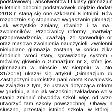
podstawowej i absolwentów III klasy gimnazju
6-letnich obecnie podstawówek dojdzie dodatk
2018 r. staną się one szkołami 8-letnimi. Ró
rozpocznie się stopniowe wygaszanie gimnazjó
Jak wszystkie zmiany, również i ta ma 
zwolenników. Przeciwnicy reformy „martwią”
przeprowadzenia, uważają, że spowoduje o
oraz masowe zwolnienia nauczycieli. Zwolenni
nielubiane gimnazja zostaną w końcu zlik
średnich wróci stary, sprawdzony system
mówimy głównie o Gimnazjum nr 2, które je
gimnazjum w mieście. W sierpniu w „No
31/2016) ukazał się artykuł „Gimnazjum do 
Zastępczyni burmistrza pani Aneta Kowalewsk
w związku z tym, że ustawa dotycząca refor
w grudniu, a nie jak wcześniej zakładano we 
stanie zmienić obwodów szkół, więc od wrze
utworzyć tam szkoły powszechnej. Obawy na
słuszne, przestaje istnieć szkoła, w które