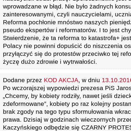
wprowadzane w błąd. Nie było żadnych konsul
zainteresowanymi, czyli nauczycielami, uczni
Reforma pochłonie mnóstwo naszych pieniędzy
pseudo ekspertów i reformatorów. I to jest chy
Stwierdzenie, że ta reforma to katastrofa+ jest
Polacy nie powinni dopuścić do niszczenia os
przyłączyć się do protestów przeciwko tej re
życzę dużo zdrowie i wytrwałości.
Dodane przez
KOD AKCJA
, w dniu
13.10.2016
Po wczorajszej wypowiedzi prezesa PiS Jaro
„Chcemy, by kobiety rodziły, nawet jeśli dzie
zdeformowane”, kobiety po raz kolejny posta
brak zgody na tego typu sformułowania wkrac
prawa. Dzisiaj w godzinach wieczornych pr
Kaczyńskiego odbędzie się CZARNY PROTE