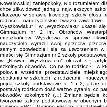
Kowalewskiej zaniepokoiły. Nie rozumiałam 
chce zlikwidować jedną z największych szkół
dlaczego w sprawie likwidacji szkoły głosu n
rodzice i nauczycielskie związki zawodow
Wyszkowiaku” i w „Wyszkowiaku” ukazał się „
Gimnazjum nr 2 im. Obrońców Westerp
mieszkańców Wyszkowa w sprawie likwida
nauczyciele wyrazili swój sprzeciw przeciw
samym opowiedzieli się za utworzeniem w 
mieści się Gimnazjum nr 2 szkoły podstawow
w „Nowym Wyszkowiaku” ukazał się artyk
szkolnych obwodów. Co na to rodzice?”, w k
połowie września przedstawiciele miejski
spotkania w szkołach, z rodzicami i nauczyci
pójdą szkoły podstawowe nr 1 i 2, gdzie u
postawią rodzicom dość ważne pytanie: co p
obwodów szkolnych? (…) Zmiana będzie k
tworzenie szkoły podstawowej w obecnym 
(dawnej SP4)”. Gminne władze przedstawił