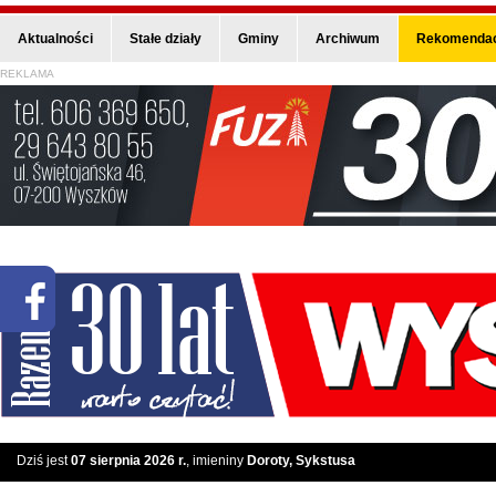
Aktualności
Stałe działy
Gminy
Archiwum
Rekomendac
REKLAMA
Dziś jest
07 sierpnia 2026 r.
, imieniny
Doroty, Sykstusa