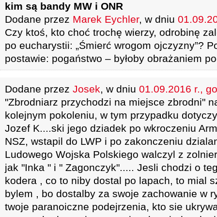
kim są bandy MW i ONR
Dodane przez
Marek Eychler
, w dniu
01.09.20
Czy ktoś, kto choć trochę wierzy, odrobinę z
po eucharystii: „Śmierć wrogom ojczyzny”? Po
postawie: pogaństwo – byłoby obrażaniem po
Dodane przez
Josek
, w dniu
01.09.2016 r., g
"Zbrodniarz przychodzi na miejsce zbrodni" 
kolejnym pokoleniu, w tym przypadku dotyczy t
Jozef K....ski jego dziadek po wkroczeniu Arm
NSZ, wstapil do LWP i po zakonczeniu dzialan
Ludowego Wojska Polskiego walczyl z zolnier
jak "Inka " i " Zagonczyk"..... Jesli chodzi o 
kodera , co to niby dostal po lapach, to mial 
bylem , bo dostalby za swoje zachowanie w ryj
twoje paranoiczne podejrzenia, kto sie ukry