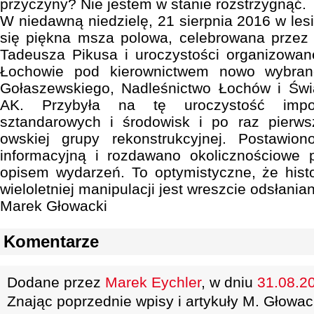
przyczyny? Nie jestem w stanie rozstrzygnąć.
W niedawną niedzielę, 21 sierpnia 2016 w les
się piękna msza polowa, celebrowana przez 
Tadeusza Pikusa i uroczystości organizowan
Łochowie pod kierownictwem nowo wybran
Gołaszewskiego, Nadleśnictwo Łochów i Świ
AK. Przybyła na tę uroczystość impo
sztandarowych i środowisk i po raz pierws
owskiej grupy rekonstrukcyjnej. Postawio
informacyjną i rozdawano okolicznościowe
opisem wydarzeń. To optymistyczne, że his
wieloletniej manipulacji jest wreszcie odsłania
Marek Głowacki
Komentarze
Dodane przez
Marek Eychler
, w dniu
31.08.20
Znając poprzednie wpisy i artykuły M. Głowac