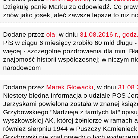
Dziękuję panie Marku za odpowiedź. Co praw
znów jako josek, aleć zawsze lepsze to niż n
Dodane przez
ola
, w dniu
31.08.2016 r., godz
PiS w ciągu 6 miesięcy zrobiło 60 mld długu - 
więcej - szczególne pozdrowienia dla min. Bł
znajomość historii współczesnej; w niczym ni
narodowcom
Dodane przez
Marek Głowacki
, w dniu
31.08.
Niestety błędna informacja o udziale POS Jer
Jerzyskami powielona została w znanej książ
Grzybowskiego "Nadzieja z tamtych lat" opis
wyszkowskiej AK, której żołnierze w ramach ak
również sierpniu 1944 w Puszczy Kamieniecki
Grzybowski nie znał prawdy o tych wydarzeni