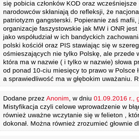
się pobicia członków KOD oraz wcześniejsze
narodowców skłaniają do refleksji, że nacjonal
patriotyzm gangsterski. Popieranie zaś mafii, 
organizacje faszystowskie jak MW i ONR jest 
jako współudział w ich bandyckich zachowani
polski kościół oraz PIS stawiając się w szereg
ośmieszających nie tylko Polskę, ale przede w
która ma w nazwie ( i tylko w nazwie) słowa p
od ponad 10-ciu miesięcy to prawo w Polsce 
a sprawiedliwość ma w głębokim uważaniu. Ró
Dodane przez
Anonim
, w dniu
01.09.2016 r., 
Mistyfikacja czyli celowe wprowadzenie w bł
również uważne wczytanie się w felieton , któr
dokonał. Można również zrozumieć głownie 