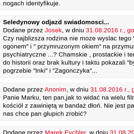
nogach identyfikuje.
Seledynowy odjazd swiadomosci...
Dodane przez
Josek
, w dniu
31.08.2016 r., g
Czy najblizsza rodzina nie moze wyslac tego
ogonem" i " przymruzonym okiem" na przym
psychiatryczne ...? Chamskie , prostackie i 
do historii oraz brak kultury i taktu pokazali 
pogrzebie "Inki" i "Zagonczyka"...
Dodane przez
Anonim
, w dniu
31.08.2016 r., 
Panie Marku, ten pan,jak to widać na wielu fi
kościół z zawiniętą w bandaż dłoń. Nie jest p
nas chce pan głupich zrobić?
Dodane przez
Marek Eychler
, w dniu
31.08.20