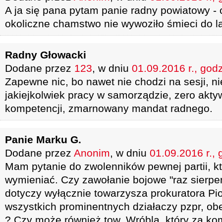
A ja się pana pytam panie radny powiatowy - 
okoliczne chamstwo nie wywoziło śmieci do l
Radny Głowacki
Dodane przez
123
, w dniu
01.09.2016 r., god
Zapewne nic, bo nawet nie chodzi na sesji, 
jakiejkolwiek pracy w samorządzie, zero akty
kompetencji, zmarnowany mandat radnego.
Panie Marku G.
Dodane przez
Anonim
, w dniu
01.09.2016 r., 
Mam pytanie do zwolenników pewnej partii, kt
wymieniać. Czy zawołanie bojowe "raz sierpem
dotyczy wyłącznie towarzysza prokuratora Pio
wszystkich prominentnych działaczy pzpr, obec
? Czy może również tow. Wróbla, który za k