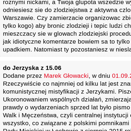
roznymi nickami, a Twoja glupota wszedzie 
odniesiesz sie do zlodziejstwa z aktywna czl
Warszawie. Czy zamierzacie organizowac zb
tylko kogo) aby bronic zlodzieji i tepic ludzi 
mieszczacy sie w glowach zlodziejski procedur
jak idiotyczne komentarze bowiem sa to tylko
upadkiem. Natomiast ty pozostaniesz w niesla
do Jerzyska z 15.06
Dodane przez
Marek Głowacki
, w dniu
01.09.
Rzeczywiście co najmniej od kilku lat jest zn
komunistycznej mistyfikacji z Jerzykami. Pisz
Ukoronowaniem wspólnych działań, zmierzają
prawdy o wydarzeniach sprzed lat było pism
Walk i Męczeństwa, czyli centralnej instytucji
wszystko, co związane z polskimi pomnikam
Rady Miejskiej w Łochowie z sierpnia 2015 ro