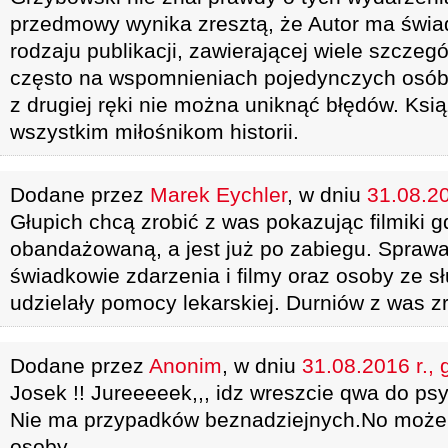
przedmowy wynika zresztą, że Autor ma świa
rodzaju publikacji, zawierającej wiele szczegó
często na wspomnieniach pojedynczych osób,
z drugiej ręki nie można uniknąć błędów. Ks
wszystkim miłośnikom historii.
Dodane przez
Marek Eychler
, w dniu
31.08.20
Głupich chcą zrobić z was pokazując filmiki
obandażowaną, a jest już po zabiegu. Sprawa 
świadkowie zdarzenia i filmy oraz osoby ze s
udzielały pomocy lekarskiej. Durniów z was zro
Dodane przez
Anonim
, w dniu
31.08.2016 r., 
Josek !! Jureeeeek,,, idz wreszcie qwa do psychiatr
Nie ma przypadków beznadziejnych.No może 
osoby.