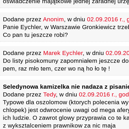
oświadczenie majątkowe jednej zaradnej urzę
Dodane przez
Anonim
, w dniu
02.09.2016 r., 
Panie Eychler, w Warszawie Gronkiewicz trz
Co pan tu jeszcze robi?
Dodane przez
Marek Eychler
, w dniu
02.09.20
Do listy pisokomuny zapomniałem jeszcze dod
pem, raz mło tem, czer wo ną ho ło tę !
Seledynowa kamizelka nie nadaza z pisani
Dodane przez
Tedy
, w dniu
02.09.2016 r., god
Typowe dla oszolomow (ktorych polecenia w
chlopek) jest odwrocenie uwagi od mega afer
ich ludzie. O zawrot glowy przyprawia co te k
z wyksztalceniem prawnikow za nic maja