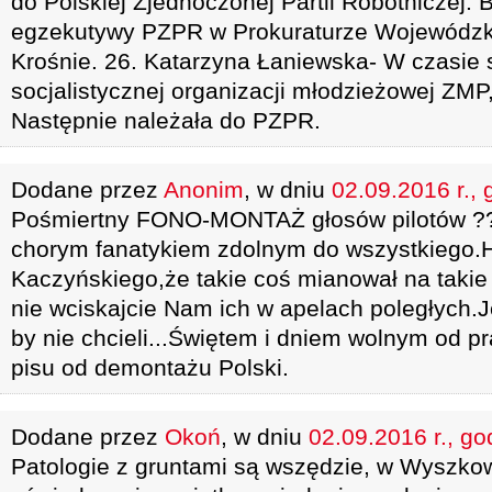
do Polskiej Zjednoczonej Partii Robotniczej. 
egzekutywy PZPR w Prokuraturze Wojewódzki
Krośnie. 26. Katarzyna Łaniewska- W czasie 
socjalistycznej organizacji młodzieżowej ZMP
Następnie należała do PZPR.
Dodane przez
Anonim
, w dniu
02.09.2016 r., 
Pośmiertny FONO-MONTAŻ głosów pilotów ??
chorym fanatykiem zdolnym do wszystkiego.
Kaczyńskiego,że takie coś mianował na takie 
nie wciskajcie Nam ich w apelach poległych.
by nie chcieli...Świętem i dniem wolnym od p
pisu od demontażu Polski.
Dodane przez
Okoń
, w dniu
02.09.2016 r., go
Patologie z gruntami są wszędzie, w Wyszko