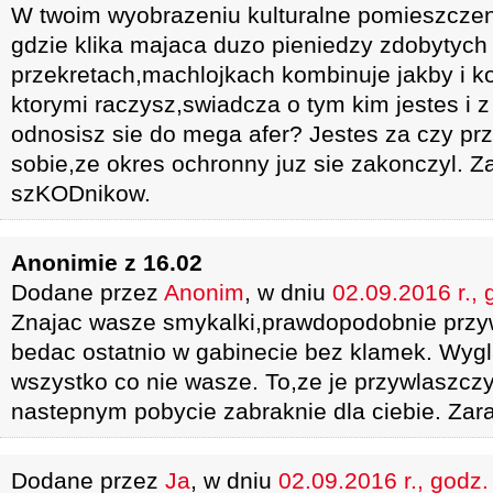
W twoim wyobrazeniu kulturalne pomieszczen
gdzie klika majaca duzo pieniedzy zdobytych
przekretach,machlojkach kombinuje jakby i 
ktorymi raczysz,swiadcza o tym kim jestes i 
odnosisz sie do mega afer? Jestes za czy prz
sobie,ze okres ochronny juz sie zakonczyl. Z
szKODnikow.
Anonimie z 16.02
Dodane przez
Anonim
, w dniu
02.09.2016 r., 
Znajac wasze smykalki,prawdopodobnie przyw
bedac ostatnio w gabinecie bez klamek. Wygla
wszystko co nie wasze. To,ze je przywlaszczy
nastepnym pobycie zabraknie dla ciebie. Zara
Dodane przez
Ja
, w dniu
02.09.2016 r., godz.