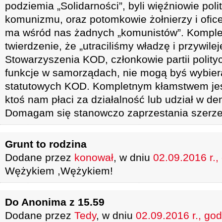
podziemia „Solidarności”, byli więźniowie pol
komunizmu, oraz potomkowie żołnierzy i ofice
ma wśród nas żadnych „komunistów”. Kompl
twierdzenie, że „utraciliśmy władzę i przywile
Stowarzyszenia KOD, członkowie partii polity
funkcje w samorządach, nie mogą byś wybier
statutowych KOD. Kompletnym kłamstwem jest
ktoś nam płaci za działalność lub udział w d
Domagam się stanowczo zaprzestania szerze
Grunt to rodzina
Dodane przez
konował
, w dniu
02.09.2016 r.,
Wężykiem ,Wężykiem!
Do Anonima z 15.59
Dodane przez
Tedy
, w dniu
02.09.2016 r., god