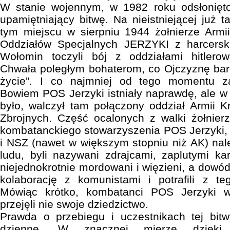
W stanie wojennym, w 1982 roku odsłonięt
upamiętniający bitwę. Na nieistniejącej już t
tym miejscu w sierpniu 1944 żołnierze Armi
Oddziałów Specjalnych JERZYKI z harcersk
Wołomin toczyli bój z oddziałami hitlerows
Chwała poległym bohaterom, co Ojczyznę bard
życie”. I co najmniej od tego momentu za
Bowiem POS Jerzyki istniały naprawdę, ale w 
było, walczył tam połączony oddział Armii K
Zbrojnych. Część ocalonych z walki żołnier
kombatanckiego stowarzyszenia POS Jerzyki, 
i NSZ (nawet w większym stopniu niż AK) na
ludu, byli nazywani zdrajcami, zaplutymi kar
niejednokrotnie mordowani i więzieni, a dowó
kolaborację z komunistami i potrafili z te
Mówiąc krótko, kombatanci POS Jerzyki 
przejęli nie swoje dziedzictwo.
Prawda o przebiegu i uczestnikach tej bitw
dzienne. W znacznej mierze dzięki 