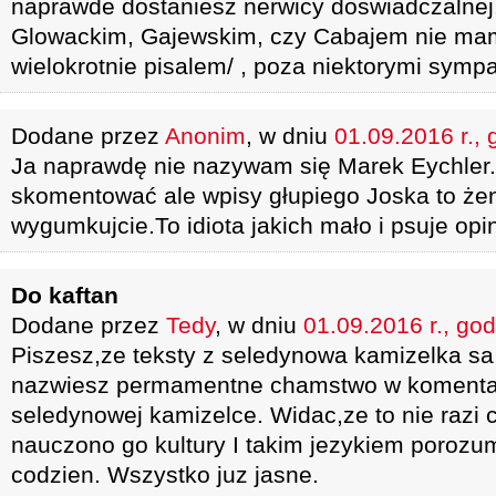
naprawde dostaniesz nerwicy doswiadczalnej,
Glowackim, Gajewskim, czy Cabajem nie mam 
wielokrotnie pisalem/ , poza niektorymi sympa
Dodane przez
Anonim
, w dniu
01.09.2016 r., 
Ja naprawdę nie nazywam się Marek Eychler.
skomentować ale wpisy głupiego Joska to że
wygumkujcie.To idiota jakich mało i psuje opin
Do kaftan
Dodane przez
Tedy
, w dniu
01.09.2016 r., god
Piszesz,ze teksty z seledynowa kamizelka sa
nazwiesz permamentne chamstwo w komenta
seledynowej kamizelce. Widac,ze to nie razi c
nauczono go kultury I takim jezykiem porozu
codzien. Wszystko juz jasne.