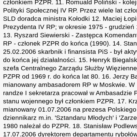
członkiem PZPR. 11. Romuald Poliński - kolej
Polityki Społecznej IV RP. Przez wiele lat cz
SLD doradca ministra Kołodki 12. Maciej Łopi
Prezydenta IV RP; w okresie 1975 - grudzień
13. Ryszard Siewierski - Zastępca Komendant
RP - członek PZPR do końca (1990). 14. Stan
25.02.2006 skarbnik i finansista PiS - był a
do końca jej działalności. 15. Henryk Biegal
szefa Centralnego Zarządu Służby Więziennej
PZPR od 1969 r. do końca lat 80. 16. Jerzy B
mianowany ambasadorem RP w Moskwie. W l
randze I sekretarza pracował w Ambasadzie 
stanu wojennego był członkiem PZPR. 17. Krz
mianowany 01.07.2006 na prezesa Polskiego 
dziennikarz m.in. 'Sztandaru Młodych' i 'Zarz
1980 należał do PZPR. 18. Stanisław Podlew
17.07.2006 dyrektorem departamentu rybołów