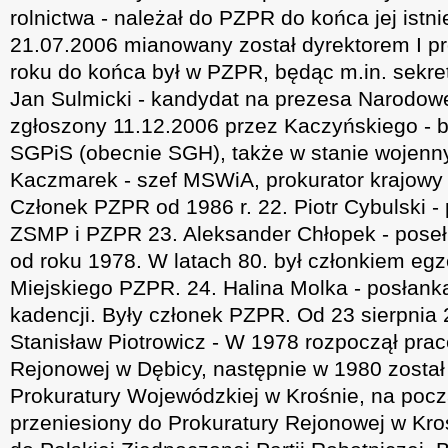
rolnictwa - należał do PZPR do końca jej istni
21.07.2006 mianowany został dyrektorem I p
roku do końca był w PZPR, będąc m.in. sekr
Jan Sulmicki - kandydat na prezesa Narodow
zgłoszony 11.12.2006 przez Kaczyńskiego - 
SGPiS (obecnie SGH), także w stanie wojenn
Kaczmarek - szef MSWiA, prokurator krajowy 
Członek PZPR od 1986 r. 22. Piotr Cybulski - 
ZSMP i PZPR 23. Aleksander Chłopek - poseł
od roku 1978. W latach 80. był członkiem eg
Miejskiego PZPR. 24. Halina Molka - posłan
kadencji. Były członek PZPR. Od 23 sierpnia
Stanisław Piotrowicz - W 1978 rozpoczął pra
Rejonowej w Dębicy, następnie w 1980 został
Prokuratury Wojewódzkiej w Krośnie, na począ
przeniesiony do Prokuratury Rejonowej w Kro