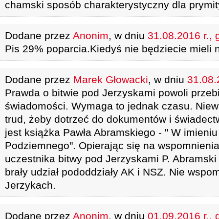
chamski sposób charakterystyczny dla prymit
Dodane przez
Anonim
, w dniu
31.08.2016 r., 
Pis 29% poparcia.Kiedyś nie będziecie mieli 
Dodane przez
Marek Głowacki
, w dniu
31.08.
Prawda o bitwie pod Jerzyskami powoli przebi
świadomości. Wymaga to jednak czasu. Niew
trud, żeby dotrzeć do dokumentów i świadec
jest książka Pawła Abramskiego - " W imieni
Podziemnego". Opierając się na wspomnienia
uczestnika bitwy pod Jerzyskami P. Abramski 
brały udział pododdziały AK i NSZ. Nie wspo
Jerzykach.
Dodane przez
Anonim
, w dniu
01.09.2016 r., 