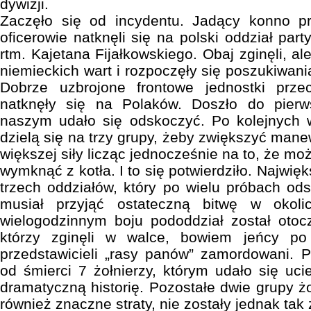
dywizji.
Zaczęło się od incydentu. Jadący konno p
oficerowie natknęli się na polski oddział pa
rtm. Kajetana Fijałkowskiego. Obaj zginęli, al
niemieckich wart i rozpoczęły się poszukiwan
Dobrze uzbrojone frontowe jednostki prze
natknęły się na Polaków. Doszło do pierws
naszym udało się odskoczyć. Po kolejnych w
dzielą się na trzy grupy, żeby zwiększyć man
większej siły licząc jednocześnie na to, że mo
wymknąć z kotła. I to się potwierdziło. Najwięk
trzech oddziałów, który po wielu próbach od
musiał przyjąć ostateczną bitwę w okol
wielogodzinnym boju pododdział został otocz
którzy zginęli w walce, bowiem jeńcy po 
przedstawicieli „rasy panów” zamordowani. Po
od śmierci 7 żołnierzy, którym udało się uci
dramatyczną historię. Pozostałe dwie grupy żo
również znaczne straty, nie zostały jednak tak