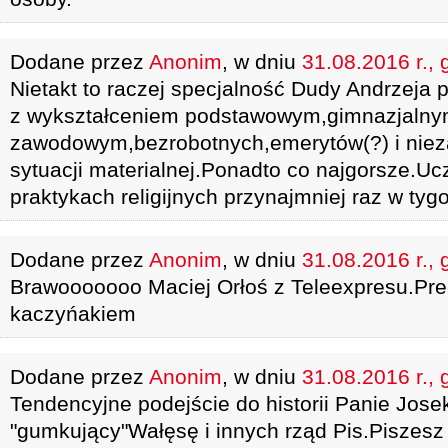
Dodane przez
Anonim
, w dniu
31.08.2016 r., 
Nietakt to raczej specjalność Dudy Andrzeja 
z wykształceniem podstawowym,gimnazjaln
zawodowym,bezrobotnych,emerytów(?) i niez
sytuacji materialnej.Ponadto co najgorsze.U
praktykach religijnych przynajmniej raz w tyg
Dodane przez
Anonim
, w dniu
31.08.2016 r., 
Brawooooooo Maciej Orłoś z Teleexpresu.Pre
kaczyńakiem
Dodane przez
Anonim
, w dniu
31.08.2016 r., 
Tendencyjne podejście do historii Panie Josek
"gumkujący"Wałęsę i innych rząd Pis.Piszesz 