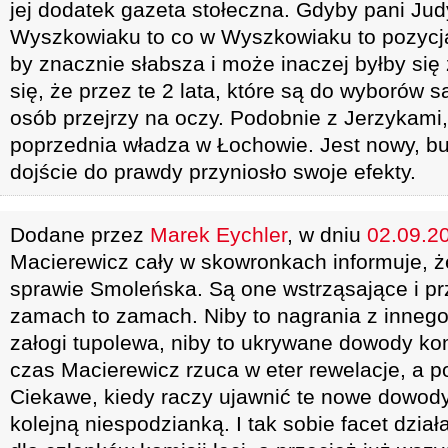
jej dodatek gazeta stołeczna. Gdyby pani Ju
Wyszkowiaku to co w Wyszkowiaku to pozycj
by znacznie słabsza i może inaczej byłby si
się, że przez te 2 lata, które są do wyborów
osób przejrzy na oczy. Podobnie z Jerzykami
poprzednia władza w Łochowie. Jest nowy, bu
dojście do prawdy przyniosło swoje efekty.
Dodane przez
Marek Eychler
, w dniu
02.09.20
Macierewicz cały w skowronkach informuje,
sprawie Smoleńska. Są one wstrząsające i pr
zamach to zamach. Niby to nagrania z inneg
załogi tupolewa, niby to ukrywane dowody komi
czas Macierewicz rzuca w eter rewelacje, a p
Ciekawe, kiedy raczy ujawnić te nowe dowody
kolejną niespodzianką. I tak sobie facet dział