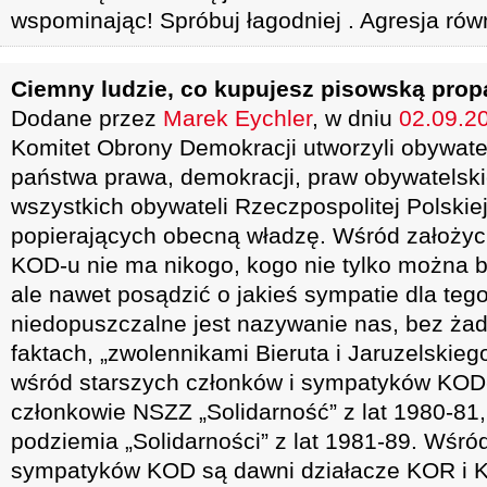
wspominając! Spróbuj łagodniej . Agresja równ
Ciemny ludzie, co kupujesz pisowską pro
Dodane przez
Marek Eychler
, w dniu
02.09.20
Komitet Obrony Demokracji utworzyli obywate
państwa prawa, demokracji, praw obywatelski
wszystkich obywateli Rzeczpospolitej Polskiej
popierających obecną władzę. Wśród założyci
KOD-u nie ma nikogo, kogo nie tylko można 
ale nawet posądzić o jakieś sympatie dla teg
niedopuszczalne jest nazywanie nas, bez ża
faktach, „zwolennikami Bieruta i Jaruzelskie
wśród starszych członków i sympatyków KOD
członkowie NSZZ „Solidarność” z lat 1980-81,
podziemia „Solidarności” z lat 1981-89. Wśró
sympatyków KOD są dawni działacze KOR i K