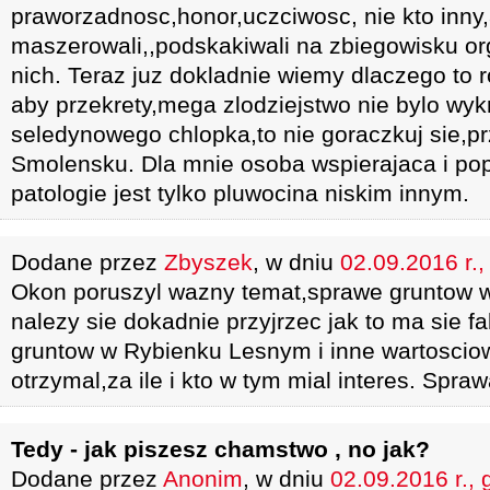
praworzadnosc,honor,uczciwosc, nie kto inny,a
maszerowali,,podskakiwali na zbiegowisku o
nich. Teraz juz dokladnie wiemy dlaczego to ro
aby przekrety,mega zlodziejstwo nie bylo wyk
seledynowego chlopka,to nie goraczkuj sie,pr
Smolensku. Dla mnie osoba wspierajaca i popie
patologie jest tylko pluwocina niskim innym.
Dodane przez
Zbyszek
, w dniu
02.09.2016 r.,
Okon poruszyl wazny temat,sprawe gruntow 
nalezy sie dokadnie przyjrzec jak to ma sie 
gruntow w Rybienku Lesnym i inne wartosciowe
otrzymal,za ile i kto w tym mial interes. Spr
Tedy - jak piszesz chamstwo , no jak?
Dodane przez
Anonim
, w dniu
02.09.2016 r., 