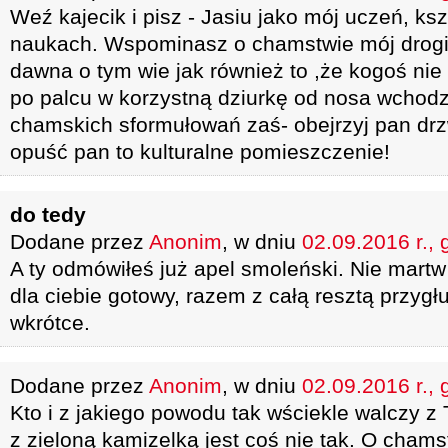
Weź kajecik i pisz - Jasiu jako mój uczeń, ksz
naukach. Wspominasz o chamstwie mój drogi
dawna o tym wie jak również to ,że kogoś nie 
po palcu w korzystną dziurkę od nosa wchodz
chamskich sformułowań zaś- obejrzyj pan drzw
opuść pan to kulturalne pomieszczenie!
do tedy
Dodane przez
Anonim
, w dniu
02.09.2016 r., 
A ty odmówiłeś już apel smoleński. Nie martw
dla ciebie gotowy, razem z całą resztą przyg
wkrótce.
Dodane przez
Anonim
, w dniu
02.09.2016 r., 
Kto i z jakiego powodu tak wściekle walczy
z zieloną kamizelką jest coś nie tak. O chamst