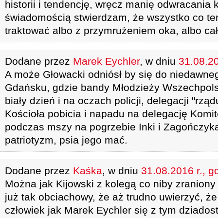
historii i tendencję, wręcz manię odwracania
świadomością stwierdzam, że wszystko co ten
traktować albo z przymrużeniem oka, albo cał
Dodane przez
Marek Eychler
, w dniu
31.08.20
A może Głowacki odniósł by się do niedawne
Gdańsku, gdzie bandy Młodzieży Wszechpols
biały dzień i na oczach policji, delegacji "rzą
Kościoła pobicia i napadu na delegację Komi
podczas mszy na pogrzebie Inki i Zagończyk
patriotyzm, psia jego mać.
Dodane przez
Kaśka
, w dniu
31.08.2016 r., g
Można jak Kijowski z kolegą co niby zraniony
już tak obciachowy, że aż trudno uwierzyć, że 
człowiek jak Marek Eychler się z tym dziados