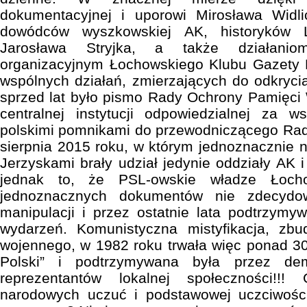
dokumentacyjnej i uporowi Mirosława Widl
dowódców wyszkowskiej AK, historyków 
Jarosława Stryjka, a także działaniom
organizacyjnym Łochowskiego Klubu Gazety 
wspólnych działań, zmierzających do odkryc
sprzed lat było pismo Rady Ochrony Pamięci 
centralnej instytucji odpowiedzialnej za 
polskimi pomnikami do przewodniczącego Rad
sierpnia 2015 roku, w którym jednoznacznie n
Jerzyskami brały udział jedynie oddziały AK 
jednak to, że PSL-owskie władze Łoch
jednoznacznych dokumentów nie zdecydow
manipulacji i przez ostatnie lata podtrzymy
wydarzeń. Komunistyczna mistyfikacja, zb
wojennego, w 1982 roku trwała więc ponad 30 
Polski” i podtrzymywana była przez dem
reprezentantów lokalnej społeczności!!!
narodowych uczuć i podstawowej uczciwośc