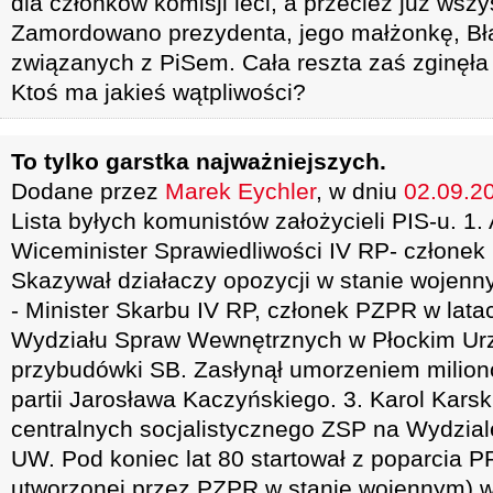
dla członków komisji leci, a przecież już wsz
Zamordowano prezydenta, jego małżonkę, Błas
związanych z PiSem. Cała reszta zaś zginęła w
Ktoś ma jakieś wątpliwości?
To tylko garstka najważniejszych.
Dodane przez
Marek Eychler
, w dniu
02.09.20
Lista byłych komunistów założycieli PIS-u. 1.
Wiceminister Sprawiedliwości IV RP- członek
Skazywał działaczy opozycji w stanie wojenn
- Minister Skarbu IV RP, członek PZPR w lata
Wydziału Spraw Wewnętrznych w Płockim Urz
przybudówki SB. Zasłynął umorzeniem milion
partii Jarosława Kaczyńskiego. 3. Karol Karski
centralnych socjalistycznego ZSP na Wydziale
UW. Pod koniec lat 80 startował z poparcia P
utworzonej przez PZPR w stanie wojennym) 