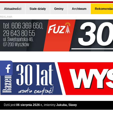
Aktualności
Stałe działy
Gminy
Archiwum
Rekomendac
REKLAMA
Dziś jest
06 sierpnia 2026 r.
, imieniny
Jakuba, Sławy