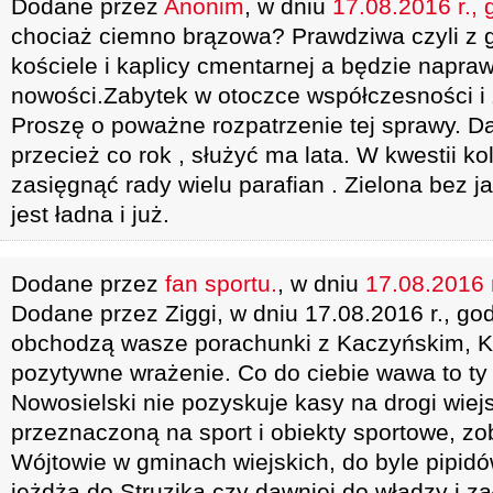
Dodane przez
Anonim
, w dniu
17.08.2016 r., 
chociaż ciemno brązowa? Prawdziwa czyli z gl
kościele i kaplicy cmentarnej a będzie napraw
nowości.Zabytek w otoczce współczesności i z
Proszę o poważne rozpatrzenie tej sprawy. D
przecież co rok , służyć ma lata. W kwestii k
zasięgnąć rady wielu parafian . Zielona bez j
jest ładna i już.
Dodane przez
fan sportu.
, w dniu
17.08.2016 r
Dodane przez Ziggi, w dniu 17.08.2016 r., go
obchodzą wasze porachunki z Kaczyńskim, Ka
pozytywne wrażenie. Co do ciebie wawa to ty 
Nowosielski nie pozyskuje kasy na drogi wiejs
przeznaczoną na sport i obiekty sportowe, zob
Wójtowie w gminach wiejskich, do byle pipidówy
jeżdżą do Struzika czy dawniej do władzy i zał