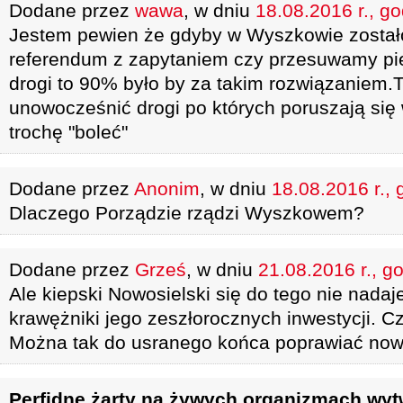
Dodane przez
wawa
, w dniu
18.08.2016 r., g
Jestem pewien że gdyby w Wyszkowie zosta
referendum z zapytaniem czy przesuwamy pie
drogi to 90% było by za takim rozwiązaniem.T
unowocześnić drogi po których poruszają się
trochę "boleć"
Dodane przez
Anonim
, w dniu
18.08.2016 r., 
Dlaczego Porządzie rządzi Wyszkowem?
Dodane przez
Grześ
, w dniu
21.08.2016 r., g
Ale kiepski Nowosielski się do tego nie nadaje
krawężniki jego zeszłorocznych inwestycji. Cz
Można tak do usranego końca poprawiać now
Perfidne żarty na żywych organizmach wyt