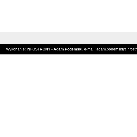
Wykonanie:
INFOSTRONY - Adam Podemski
, e-mail:
adam.podemski@infostro