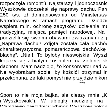
rozpoczęła remont”). Najstarszy i jednocześnie
Wyszkowie doczekał się naprawy dachu. Para
250 tys. zł dofinansowania od Ministerstw
Narodowego w ramach programu „Dziedzic
wspiera m.in. ochronę zabytków, działania mu
tradycyjną, miejsca pamięci narodowej. Na 
podzielili się swoimi obawami związanymi 
„Naprawa dachu? Zdjęta została cała dachó
charakterystyczną pomarańczową dachówkę
blachę”, „Nie!!! To byłoby nieswojskie. Wy
kojarzy się z białym kościołem na zielonej 
dachem. Mam nadzieję, że konserwator nad w
Ne wyobrażam sobie, by kościół otrzymał i
przekonana, że taki pomysł nie przyjdzie niko
***
Sport to nie moja bajka, ale cieszy mnie „
(„Wyszkowiak”). W ubiegłą niedzielę n
Warszawie zawodnicy Rhinos Wyszków pokon