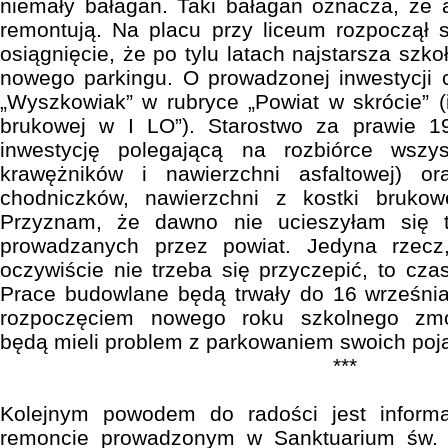
niemały bałagan. Taki bałagan oznacza, że 
remontują. Na placu przy liceum rozpoczął 
osiągnięcie, że po tylu latach najstarsza szk
nowego parkingu. O prowadzonej inwestycji 
„Wyszkowiak” w rubryce „Powiat w skrócie” (i
brukowej w I LO”). Starostwo za prawie 1
inwestycję polegającą na rozbiórce wszys
krawężników i nawierzchni asfaltowej) or
chodniczków, nawierzchni z kostki brukowe
Przyznam, że dawno nie ucieszyłam się 
prowadzanych przez powiat. Jedyna rzecz
oczywiście nie trzeba się przyczepić, to cza
Prace budowlane będą trwały do 16 września
rozpoczęciem nowego roku szkolnego zmo
będą mieli problem z parkowaniem swoich poj
***
Kolejnym powodem do radości jest inform
remoncie prowadzonym w Sanktuarium św. Id