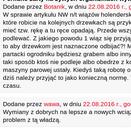
Dodane przez
Botanik
, w dniu
22.08.2016 r., 
W sprawie artykułu NW n/t wiązów holendersk
które robicie na kolejnych drzewkach są przyk
mieć tzw. rękę a tu ręce opadają. Przede wsz
podlewać. Z jakiego powodu 1 wiąz się przyją
to aby drzewkom jest naznaczone odbijać?! M
partacki ogrodniku będziesz grabem albo inny
taki sposób ktoś nie podleje albo obedrze z k
maszyny parowej ustały. Kiedyś taką robotę 
dziś należy przyjąć to jako konieczną normę.
czasu.
Dodane przez
wawa
, w dniu
22.08.2016 r., g
Wymiany z dobrych na lepsze a nowych wciąż
problem z tą władzą.