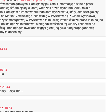
acji
, w dniu
22.07.2016 r., godz. 21.05
rów samorządowych. Pamiętamy jak zataili informację o stracie przez
dnicę śródmiejską, o której wiedzieli przed wyborami 2010 roku a
tało. Pamiętam o zachowaniu redaktora wyszkow24, który jako szef gazety
wdę na Marka Głowackiego. Nie widzę w Wyszkowie już Głosu Wyszkowa,
adzy samorządowej w Wyszkowie to musi się zmienić także prasa lokalna, bo
bo kto będzie informował o niegodziwościach tej władzy i pilnował na
cią. Inne będące uwikłane w gry i gierki, są tylko tubą propagandową.
my to docenimy.
 14.14
 15.04
u.a
z. 21.44
y.....czyz nie...
dz. 10.54