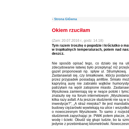
-
Strona Główna
Okiem rzuciłam
(Zam: 20.07.2016 r., godz. 14.18)
Tym razem troszkę o pogodzie i króciutko o m
w tropikalnych temperaturach, potem nad nasz
deszcz.
Nie sposób opisać tego, co działo się na ul
zdecydowanie łatwiej było przepłynąć niż przej
gazet proponowali np. spływ ul. Strumykową.
Zastanawiali się, czy śmiałkowie, którzy posta
przez przypadek posiadają amfibie. Śmiało możn
kapryśną aurę nie zabrakło wątków humorysty
patrzyłam na wpół zatopione miasto. Zastanaw
Wyszkowa zamieniają się w rwące potoki i tym
znalazły się na forum internetowym „Wyszkowiak
kilka razy asfalt. A tu jeszcze studzienki nie są 
inwestycje?”, „A straż miejska? Ile jest mand
budowy ciężarówki wywlekają na ulice i wszystk
o nowoczesnym Wyszkowie. To samo z rozjeżdż
studzienek zapychając je. PWiK potem płacze, że
wodę i ścieki. Obudź się głupi ludzie, bo ta szm
jedynie z przebimbanej kilometrówki. Nowoczes