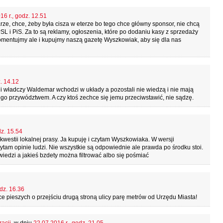
16 r., godz. 12.51
ze, chce, żeby była cisza w eterze bo tego chce główny sponsor, nie chcą
L i PiS. Za to są reklamy, ogłoszenia, które po dodaniu kasy z sprzedaży
Komentujmy ale i kupujmy naszą gazetę Wyszkowiak, aby się dla nas
. 14.12
 i władczy Waldemar wchodzi w układy a pozostali nie wiedzą i nie mają
jego przywództwem. A czy ktoś zechce się jemu przeciwstawić, nie sądzę.
dz. 15.54
kwestii lokalnej prasy. Ja kupuję i czytam Wyszkowiaka. W wersji
ytam opinie ludzi. Nie wszystkie są odpowiednie ale prawda po środku stoi.
iedzi a jakieś bzdety można filtrować albo się pośmiać
dz. 16.36
ce pieszych o przejściu drugą stroną ulicy parę metrów od Urzędu Miasta!