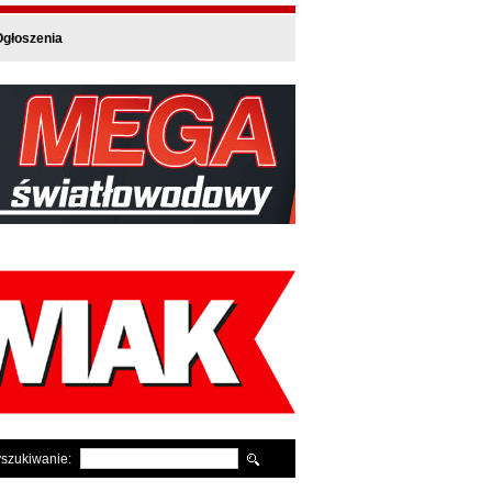
głoszenia
szukiwanie: