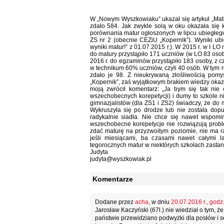
W „Nowym Wyszkowiaku” ukazał się artykuł „Matu
zdało 584. Jak zwykle solą w oku okazała się
porównania matur ogłoszonych w lipcu ubiegłego r
ZS nr 2 (obecnie CEZiU „Kopernik”). Wyniki ub
wyniki matur!” z 01.07.2015 r.). W 2015 r. w I L
do matury przystąpiło 171 uczniów (w LO 83 osob
2016 r. do egzaminów przystąpiło 183 osoby, z cz
w technikum 60% uczniów, czyli 40 osób. W tym 
zdało je 98. Z nieukrywaną złośliwością pomyś
„Kopernik”, zaś wyjątkowym brakiem wiedzy okaza
moją zwrócił komentarz: „Ja bym się tak nie
wszechobecnych korepetycji) i dumy to szkole ni
gimnazjalistów (dla ZS1 i ZS2) świadczy, że d
Wykruszyła się po drodze lub nie została dopu
radykalnie siadła. Nie chce się nawet wspomin
wszechobecne korepetycje nie rozwiązują probl
zdać maturę na przyzwoitym poziomie, nie ma ra
jeśli miesiącami, ba czasami nawet całymi l
tegorocznych matur w niektórych szkołach zastan
Judyta
judyta@wyszkowiak.pl
Komentarze
Dodane przez
acha
, w dniu
20.07.2016 r., godz
Jarosław Kaczyński (67l.) nie wiedział o tym,
państwie przewidziano podwyżki dla posłów i s