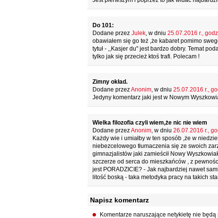
Jest pierwszym i poprzez to jak widać najbard
Do 101:
Dodane przez
Julek
, w dniu
25.07.2016 r., godz
obawiałem się go też ,że kabaret pomimo sweg
tytuł - ,,Kasjer du'' jest bardzo dobry. Temat p
tylko jak się przecież ktoś trafi. Polecam !
Zimny okład.
Dodane przez
Anonim
, w dniu
25.07.2016 r., go
Jedyny komentarz jaki jest w Nowym Wyszkowia
Wielka filozofia czyli wiem,że nic nie wiem
Dodane przez
Anonim
, w dniu
26.07.2016 r., go
Każdy wie i umiałby w ten sposób ,że w niedzie
niebezcelowego tłumaczenia się ze swoich zarzą
gimnazjalistów jaki zamieścił Nowy Wyszkowiak.
szczerze od serca do mieszkańców , z pewności
jest PORADZICIE? - Jak najbardziej nawet sami 
litość boską - taka metodyka pracy na takich sta
Napisz komentarz
Komentarze naruszające netykietę nie będą