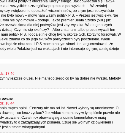
mówi Fakt24 polityk z otoczenia Kaczyńskiego. Jak dowiedział się Fakt24
ie znał wszystkich szczegółów projektu o podwyżkach. – Wcześniej
my czy zwiększeniu uposażeń wiceministrów, bo z tym jest rzeczywiście
nie było mowy – mówi nam ważny polityk PiS. – Prezes jest wściekły. Nie
 tym nie było mowy! – dodaje. Także premier Beata Szydło (53l.) już
 że przewidziana dla niej podwyżka jest zbyt wysoka. Według naszych
y dzisiaj. Czym to się skończy? – Albo zmianami, albo prezes wywali ten
nam polityk PiS. I dodaje: nie chcę być w skórze tych, którzy to forsowali. W
ektu zdania co do jego skutków politycznych były podzielone. Wielu
wo będzie oburzone i PiS mocno na tym straci. Inni argumentowali, że
y wielu Polaków jest na wakacjach i nie interesuje się tym, co się dzieje
dz. 17.46
zynny jeszcze dłużej. Nie ma tego złego co by na dobre nie wyszło. Metody
arowane
dz. 18.44
ia swych opinii. Cenzury nie ma od lat. Nawet wybory są anonimowe. O
 dawniej , co teraz zyskać? Jak widać komentarzy w tym piśmie prawie nie
były usuwane. Czytelnicy obawiają się a opinie komentatorów mają
 świadczy to o zarządzających pismem. Czuję się wolnym człowiekiem i
yż jest pismem wiarygodnym!