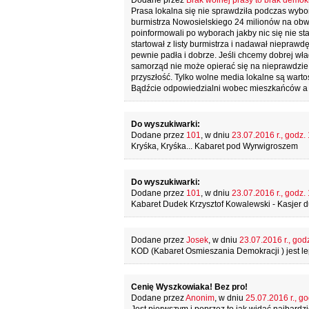
Dodane przez
Brak wolnej prasy to brak demokr
Prasa lokalna się nie sprawdziła podczas wybo
burmistrza Nowosielskiego 24 milionów na obwo
poinformowali po wyborach jakby nic się nie s
startował z listy burmistrza i nadawał niepra
pewnie padła i dobrze. Jeśli chcemy dobrej wł
samorząd nie może opierać się na nieprawdzie, 
przyszłość. Tylko wolne media lokalne są wartoś
Bądźcie odpowiedzialni wobec mieszkańców a 
Do wyszukiwarki:
Dodane przez
101
, w dniu
23.07.2016 r., godz.
Kryśka, Kryśka... Kabaret pod Wyrwigroszem
Do wyszukiwarki:
Dodane przez
101
, w dniu
23.07.2016 r., godz.
Kabaret Dudek Krzysztof Kowalewski - Kasjer d
Dodane przez
Josek
, w dniu
23.07.2016 r., god
KOD (Kabaret Osmieszania Demokracji ) jest lepsz
Cenię Wyszkowiaka! Bez pro!
Dodane przez
Anonim
, w dniu
25.07.2016 r., go