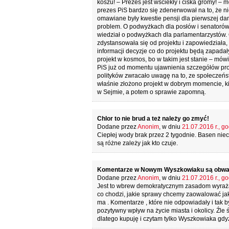
koszu! – Prezes jest wściekły i ciska gromy! – 
prezes PiS bardzo się zdenerwował na to, że n
omawiane były kwestie pensji dla pierwszej da
problem. O podwyżkach dla posłów i senatorów 
wiedział o podwyżkach dla parlamentarzystów. O
zdystansowała się od projektu i zapowiedziała,
informacji decyzje co do projektu będą zapadał
projekt w kosmos, bo w takim jest stanie – mówi 
PiS już od momentu ujawnienia szczegółów proj
polityków zwracało uwagę na to, ze społeczeńst
właśnie złożono projekt w dobrym momencie, kied
w Sejmie, a potem o sprawie zapomną.
Chlor to nie brud a też należy go zmyć!
Dodane przez
Anonim
, w dniu
21.07.2016 r., go
Ciepłej wody brak przez 2 tygodnie. Basen niec
są różne zależy jak kto czuje.
Komentarze w Nowym Wyszkowiaku są obw
Dodane przez
Anonim
, w dniu
21.07.2016 r., go
Jest to wbrew demokratycznym zasadom wyrażan
co chodzi, jakie sprawy chcemy zaowalować jak
ma . Komentarze , które nie odpowiadały i tak 
pozytywny wpływ na życie miasta i okolicy. Źle
dlatego kupuję i czytam tylko Wyszkowiaka gd