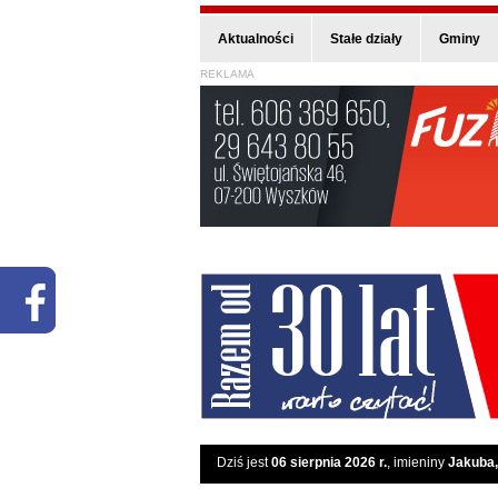
Aktualności
Stałe działy
Gminy
REKLAMA
Dziś jest
06 sierpnia 2026 r.
, imieniny
Jakuba,