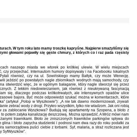
aturach. W tym roku lato mamy troszkę kapryśne. Najpierw smażyliśmy się
ymi głowami pojawiły się gęste chmury, z których co i raz pada rzęsisty
icach naszego miasta we wtorek po krótkiej ulewie. W wielu miejscach
ść, czy przejechać. Internautom humory dopisywały i na Facebooku lokalnych
 Pytali również, czy na ul. Sowińskiego mamy Bałtyk, czy może Wenecję.
nowili jeździć po powstałych nagle zbiornikach wodnych mają samochody, czy
a stwierdzić więc, że w ogólnym bałaganie, który nagle stworzył się przez
cznych. Z lekkim niedowierzaniem, jak również z nieukrywaną fascynacją
iam się, dlaczego podczas krótkotrwałych, ale intensywnych opadów ulice
czasowe bajora. Być może odpowiedzi szukać można w komentarzach, które
a” (artykuł „Potop w Wyszkowie”): „A nie tak dawno modernizowali, zrywali
w stanie zebrać wody z drogi. Przykro wszystkim, tylko nie władzom. Jak oni robią
atów za zabłocanie Wyszkowa? Budują się apartamenty na Szopena, a błoto z
o to potem zatyka kanalizację deszczową. Można sprawdzić. A Mróz mówi nam
anymi trawnikami. Błoto ze zniszczonych trawników parkingów spływa do
 glina i błoto zapycha studzienki i podnosi nam dwa razy do roku podatki za
ira samorządowa puści ciebie z torbami. Syf, malaria, a straż rozliczana jest
ny SyfWyszków”.