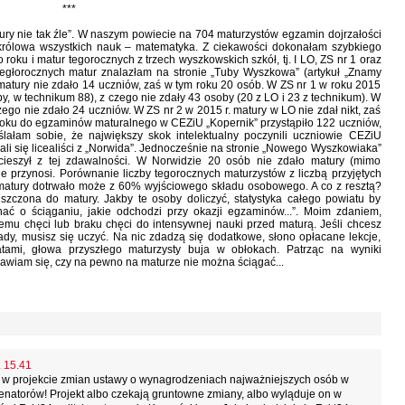
***
ry nie tak źle”. W naszym powiecie na 704 maturzystów egzamin dojrzałości
 królowa wszystkich nauk – matematyka. Z ciekawości dokonałam szybkiego
oku i matur tegorocznych z trzech wyszkowskich szkół, tj. I LO, ZS nr 1 oraz
iegłorocznych matur znalazłam na stronie „Tuby Wyszkowa” (artykuł „Znamy
O matury nie zdało 14 uczniów, zaś w tym roku 20 osób. W ZS nr 1 w roku 2015
y, w technikum 88), z czego nie zdały 43 osoby (20 z LO i 23 z technikum). W
ego nie zdało 24 uczniów. W ZS nr 2 w 2015 r. matury w LO nie zdał nikt, zaś
roku do egzaminów maturalnego w CEZiU „Kopernik” przystąpiło 122 uczniów,
lałam sobie, że największy skok intelektualny poczynili uczniowie CEZiU
li się licealiści z „Norwida”. Jednocześnie na stronie „Nowego Wyszkowiaka”
 cieszył z tej zdawalności. W Norwidzie 20 osób nie zdało matury (mimo
e przynosi. Porównanie liczby tegorocznych maturzystów z liczbą przyjętych
o matury dotrwało może z 60% wyjściowego składu osobowego. A co z resztą?
szczona do matury. Jakby te osoby doliczyć, statystyka całego powiatu by
ać o ściąganiu, jakie odchodzi przy okazji egzaminów...”. Moim zdaniem,
emu chęci lub braku chęci do intensywnej nauki przed maturą. Jeśli chcesz
dy, musisz się uczyć. Na nic zdadzą się dodatkowe, słono opłacane lekcje,
atami, głowa przyszłego maturzysty buja w obłokach. Patrząc na wyniki
awiam się, czy na pewno na maturze nie można ściągać...
. 15.41
 że w projekcie zmian ustawy o wynagrodzeniach najważniejszych osób w
enatorów! Projekt albo czekają gruntowne zmiany, albo wyląduje on w