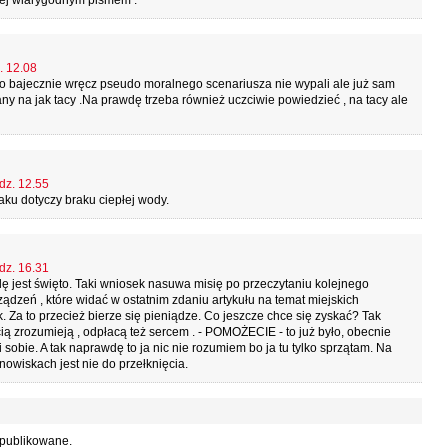
ziej wiarygodnym pismem .
. 12.08
o bajecznie wręcz pseudo moralnego scenariusza nie wypali ale już sam
odany na jak tacy .Na prawdę trzeba również uczciwie powiedzieć , na tacy ale
dz. 12.55
ku dotyczy braku ciepłej wody.
dz. 16.31
lę jest święto. Taki wniosek nasuwa misię po przeczytaniu kolejnego
dzeń , które widać w ostatnim zdaniu artykułu na temat miejskich
 Za to przecież bierze się pieniądze. Co jeszcze chce się zyskać? Tak
ą zrozumieją , odpłacą też sercem . - POMOŻECIE - to już było, obecnie
sobie. A tak naprawdę to ja nic nie rozumiem bo ja tu tylko sprzątam. Na
nowiskach jest nie do przełknięcia.
 publikowane.