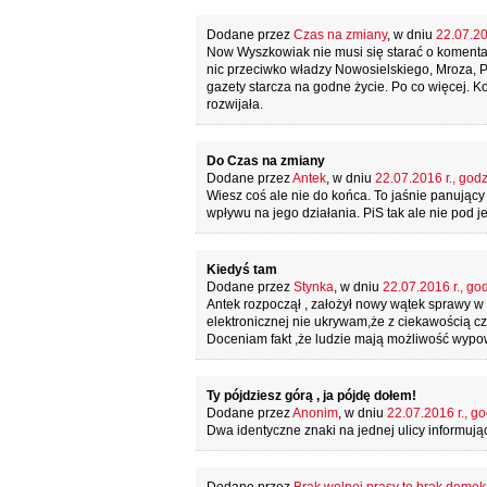
Dodane przez
Czas na zmiany
, w dniu
22.07.20
Now Wyszkowiak nie musi się starać o komentar
nic przeciwko władzy Nowosielskiego, Mroza, PS
gazety starcza na godne życie. Po co więcej. 
rozwijała.
Do Czas na zmiany
Dodane przez
Antek
, w dniu
22.07.2016 r., godz
Wiesz coś ale nie do końca. To jaśnie panujący
wpływu na jego działania. PiS tak ale nie pod 
Kiedyś tam
Dodane przez
Stynka
, w dniu
22.07.2016 r., go
Antek rozpoczął , założył nowy wątek sprawy w 
elektronicznej nie ukrywam,że z ciekawością cz
Doceniam fakt ,że ludzie mają możliwość wypow
Ty pójdziesz górą , ja pójdę dołem!
Dodane przez
Anonim
, w dniu
22.07.2016 r., go
Dwa identyczne znaki na jednej ulicy informują